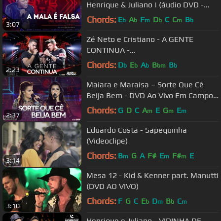
Henrique & Juliano | (áudio DVD -
1dois3)
Chords:
E
A
F
D
C
C
B
b
b
m
b
m
b
3:07
Zé Neto e Cristiano - A GENTE
CONTINUA -
#EsqueceOMundoLaFora
Chords:
D
E
A
B
B
b
b
b
bm
b
2:23
Maiara e Maraisa – Sorte Que Cê
Beija Bem - DVD Ao Vivo Em Campo
Grande
Chords:
G
D
C
A
E
G
E
m
m
m
2:37
Eduardo Costa - Sapequinha
(Videoclipe)
Chords:
B
G
A
F#
E
F#
E
m
m
m
3:14
Mesa 12 - Kid & Kenner part. Manutti
(DVD AO VIVO)
Chords:
F
G
C
E
D
B
C
b
m
b
m
3:10
Henrique e Juliano - VIDINHA DE