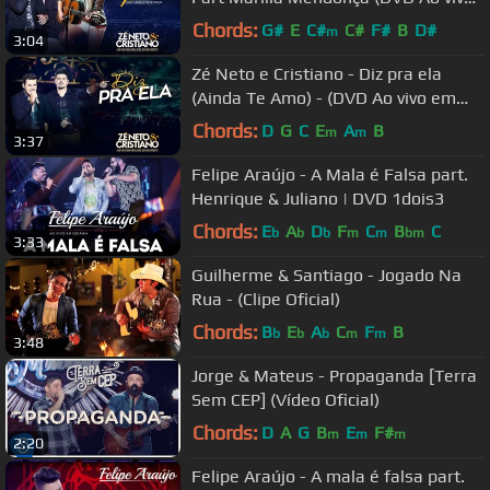
em São José do Rio Preto)
Chords:
G#
E
C#
C#
F#
B
D#
m
3:04
Zé Neto e Cristiano - Diz pra ela
(Ainda Te Amo) - (DVD Ao vivo em
São José do Rio Preto)
Chords:
D
G
C
E
A
B
m
m
3:37
Felipe Araújo - A Mala é Falsa part.
Henrique & Juliano | DVD 1dois3
Chords:
E
A
D
F
C
B
C
b
b
b
m
m
bm
3:33
Guilherme & Santiago - Jogado Na
Rua - (Clipe Oficial)
Chords:
B
E
A
C
F
B
b
b
b
m
m
3:48
Jorge & Mateus - Propaganda [Terra
Sem CEP] (Vídeo Oficial)
Chords:
D
A
G
B
E
F#
m
m
m
2:20
Felipe Araújo - A mala é falsa part.