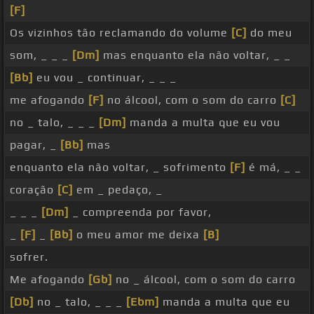
[F]
Os vizinhos tão reclamando do volume
[C]
do meu
som, _ _ _
[Dm]
mas enquanto ela não voltar, _ _
[Bb]
eu vou _ continuar, _ _ _
me afogando
[F]
no álcool, com o som do carro
[C]
no _ talo, _ _ _
[Dm]
manda a multa que eu vou
pagar, _
[Bb]
mas
enquanto ela não voltar, _ sofrimento
[F]
é má, _ _
coração
[C]
em _ pedaço, _
_ _ _
[Dm]
_ compreenda por favor,
_
[F]
_
[Bb]
o meu amor me deixa
[B]
sofrer.
Me afogando
[Gb]
no _ álcool, com o som do carro
[Db]
no _ talo, _ _ _
[Ebm]
manda a multa que eu