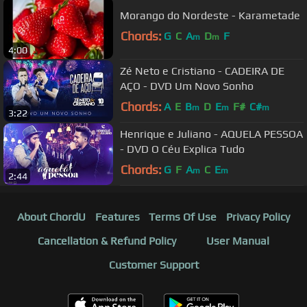
Morango do Nordeste - Karametade
Chords:
G
C
A
D
F
m
m
4:00
Zé Neto e Cristiano - CADEIRA DE
AÇO - DVD Um Novo Sonho
Chords:
A
E
B
D
E
F#
C#
m
m
m
3:22
Henrique e Juliano - AQUELA PESSOA
- DVD O Céu Explica Tudo
Chords:
G
F
A
C
E
m
m
2:44
About ChordU
Features
Terms Of Use
Privacy Policy
Cancellation & Refund Policy
User Manual
Customer Support