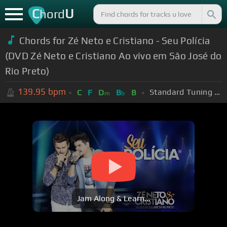
C
U
hord
Chords for Zé Neto e Cristiano - Seu Polícia
(DVD Zé Neto e Cristiano Ao vivo em São José do
Rio Preto)
139.95
bpm
Standard Tuning (EADGBE)
C
F
D
B
B
m
b
Jam Along & Learn...