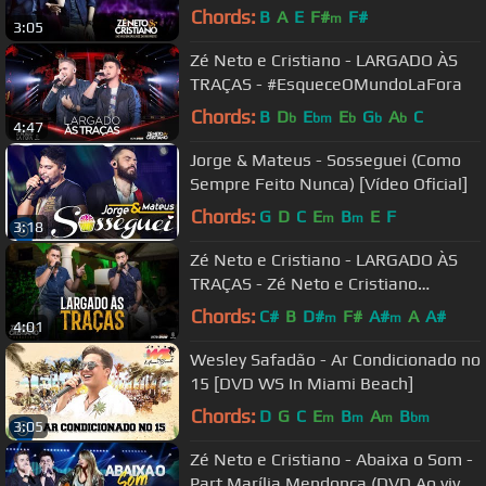
Rio Preto)
Chords:
B
A
E
F#
F#
m
3:05
Zé Neto e Cristiano - LARGADO ÀS
TRAÇAS - #EsqueceOMundoLaFora
Chords:
B
D
E
E
G
A
C
b
bm
b
b
b
4:47
Jorge & Mateus - Sosseguei (Como
Sempre Feito Nunca) [Vídeo Oficial]
Chords:
G
D
C
E
B
E
F
m
m
3:18
Zé Neto e Cristiano - LARGADO ÀS
TRAÇAS - Zé Neto e Cristiano
Acústico
Chords:
C#
B
D#
F#
A#
A
A#
m
m
4:01
Wesley Safadão - Ar Condicionado no
15 [DVD WS In Miami Beach]
Chords:
D
G
C
E
B
A
B
m
m
m
bm
3:05
Zé Neto e Cristiano - Abaixa o Som -
Part Marília Mendonça (DVD Ao vivo