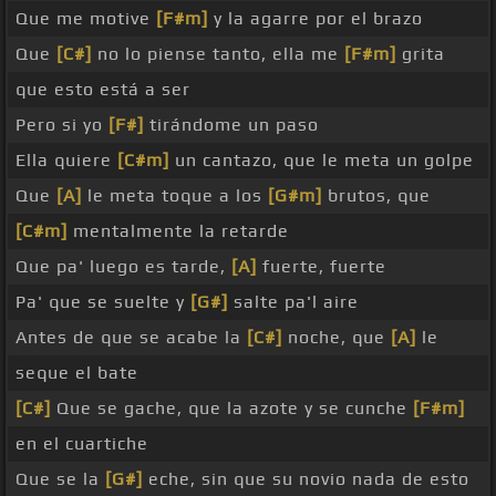
Que me motive
[F#m]
y la agarre por el brazo
Que
[C#]
no lo piense tanto, ella me
[F#m]
grita
que esto está a ser
Pero si yo
[F#]
tirándome un paso
Ella quiere
[C#m]
un cantazo, que le meta un golpe
Que
[A]
le meta toque a los
[G#m]
brutos, que
[C#m]
mentalmente la retarde
Que pa' luego es tarde,
[A]
fuerte, fuerte
Pa' que se suelte y
[G#]
salte pa'l aire
Antes de que se acabe la
[C#]
noche, que
[A]
le
seque el bate
[C#]
Que se gache, que la azote y se cunche
[F#m]
en el cuartiche
Que se la
[G#]
eche, sin que su novio nada de esto