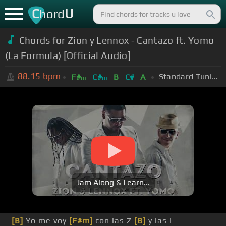
C
U
hord
Chords for Zion y Lennox - Cantazo ft. Yomo
(La Formula) [Official Audio]
88.15
bpm
Standard Tuning (EADGBE)
F#
C#
B
C#
A
m
m
Jam Along & Learn...
[B]
Yo me voy
[F#m]
con las Z
[B]
y las L