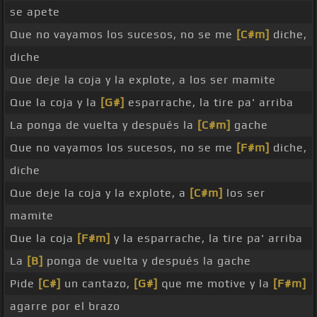
se apete
Que no vayamos los sucesos, no se me
[C#m]
diche,
diche
Que deje la coja y la explote, a los ser mamite
Que la coja y la
[G#]
esparrache, la tire pa' arriba
La ponga de vuelta y después la
[C#m]
gache
Que no vayamos los sucesos, no se me
[F#m]
diche,
diche
Que deje la coja y la explote, a
[C#m]
los ser
mamite
Que la coja
[F#m]
y la esparrache, la tire pa' arriba
La
[B]
ponga de vuelta y después la gache
Pide
[C#]
un cantazo,
[G#]
que me motive y la
[F#m]
agarre por el brazo