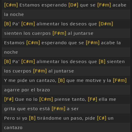
[C#m]
Estamos esperando
[D#]
que se
[F#m]
acabe
la noche
[B]
Pa'
[C#m]
alimentar los deseos que
[D#m]
sienten los cuerpos
[F#m]
al juntarse
Estamos
[C#m]
esperando que se
[F#m]
acabe la
noche
[B]
Pa'
[C#m]
alimentar los deseos que
[B]
sienten
los cuerpos
[F#m]
al juntarse
Y me pide un cantazo,
[B]
que me motive y la
[F#m]
agarre por el brazo
[F#]
Que no lo
[C#m]
piense tanto,
[F#]
ella me
grita que esto está
[F#m]
a ser
Pero si yo
[B]
tirándome un paso, pide
[C#]
un
cantazo