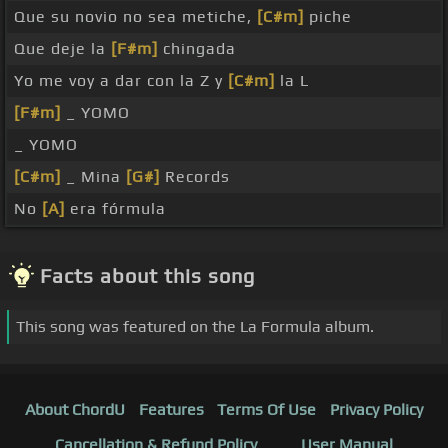
Que su novio no sea metiche,
[C#m]
piche
Que deje la
[F#m]
chingada
Yo me voy a dar con la Z y
[C#m]
la L
[F#m]
_ YOMO
_ YOMO
[C#m]
_ Mina
[G#]
Records
No
[A]
era fórmula
Facts about this song
This song was featured on the La Formula album.
About ChordU
Features
Terms Of Use
Privacy Policy
Cancellation & Refund Policy
User Manual