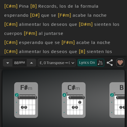
[C#m]
Pina
[B]
Records, los de la formula
esperando
[D#]
que se
[F#m]
acabe la noche
[C#m]
alimentar los deseos que
[D#m]
sienten los
cuerpos
[F#m]
al juntarse
[C#m]
esperando que se
[F#m]
acabe la noche
[C#m]
alimentar los deseos que
[B]
sienten los
cuerpos
[F#m]
al juntarse
Lyrics
On
88
BPM
un cantazo,
[B]
que me motive y la
[F#m]
agarre
por el brazo
F#
C#
B
m
m
[C#m]
piense tanto,
[F#]
ella me grita que esto
2
4
2
está
[F#m]
a ser
1
1
1
1
1
1
1
1
1
1
1
1
2
2
3
3
4
2
3