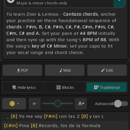
Major & minor chords only
To learn Zion & Lennox -
Cantazo chords
, anchor
your practice on these foundational sequence of
chords - F#m, B, C#, F#m, C#, F#, C#m, F#m, C#,
C#m, C# and A
. Set your pace at
44 BPM
initially
and then sync up with the song's
BPM of 88
. With
the song's
key of C# Minor
, set your capo to fit
your vocal range and chord choice.
PDF
Midi
Edit
Hide lyrics
Blocks
Traditional
Autoscroll
_
[B]
Yo me voy
[F#m]
con las Z
[B]
y las L
[C#m]
Pina
[B]
Records, los de la formula