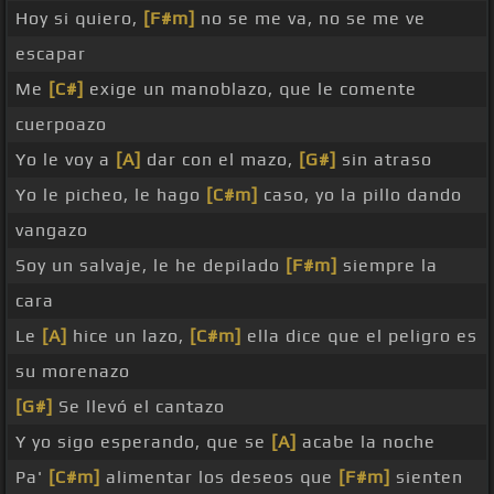
Hoy si quiero,
[F#m]
no se me va, no se me ve
escapar
Me
[C#]
exige un manoblazo, que le comente
cuerpoazo
Yo le voy a
[A]
dar con el mazo,
[G#]
sin atraso
Yo le picheo, le hago
[C#m]
caso, yo la pillo dando
vangazo
Soy un salvaje, le he depilado
[F#m]
siempre la
cara
Le
[A]
hice un lazo,
[C#m]
ella dice que el peligro es
su morenazo
[G#]
Se llevó el cantazo
Y yo sigo esperando, que se
[A]
acabe la noche
Pa'
[C#m]
alimentar los deseos que
[F#m]
sienten