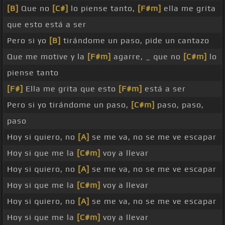
[B]
Que no
[C#]
lo piense tanto,
[F#m]
ella me grita
que esto está a ser
Pero si yo
[B]
tirándome un paso, pide un cantazo
Que me motive y la
[F#m]
agarre, _ que no
[C#m]
lo
piense tanto
[F#]
Ella me grita que esto
[F#m]
está a ser
Pero si yo tirándome un paso,
[C#m]
paso, paso,
paso
Hoy si quiero, no
[A]
se me va, no se me ve escapar
Hoy si que me la
[C#m]
voy a llevar
Hoy si quiero, no
[A]
se me va, no se me ve escapar
Hoy si que me la
[C#m]
voy a llevar
Hoy si quiero, no
[A]
se me va, no se me ve escapar
Hoy si que me la
[C#m]
voy a llevar