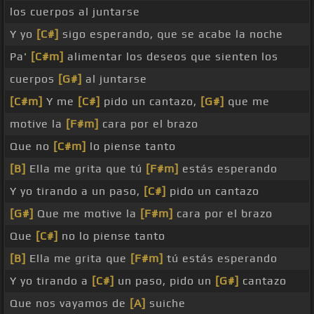
los cuerpos al juntarse
Y yo
[C#]
sigo esperando, que se acabe la noche
Pa'
[C#m]
alimentar los deseos que sienten los
cuerpos
[G#]
al juntarse
[C#m]
Y me
[C#]
pido un cantazo,
[G#]
que me
motive la
[F#m]
cara por el brazo
Que no
[C#m]
lo piense tanto
[B]
Ella me grita que tú
[F#m]
estás esperando
Y yo tirando a un paso,
[C#]
pido un cantazo
[G#]
Que me motive la
[F#m]
cara por el brazo
Que
[C#]
no lo piense tanto
[B]
Ella me grita que
[F#m]
tú estás esperando
Y yo tirando a
[C#]
un paso, pido un
[G#]
cantazo
Que nos vayamos de
[A]
suiche