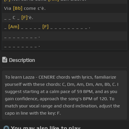
Via
[Bb]
come c'è.
_ _ C _
[F]
'è.
_
[Am]
_ _ _ _ _
[F]
_ _ _ _ _ _ _ _ _ .
_ _ _ _ _ _ _ _ .
_ _ _ _ _ _ _ _ .
Description
To learn Lazza - CENERE chords with lyrics, familiarize
yourself with these chords: C, Dm, Am, Dm, Am, Bb, C. I
suggest starting at a calm pace of 59 BPM, and as you
gain confidence, approach the song's BPM of 120. To
match your vocal range and chord inclination, adjust the
capo in line with the key: F.
You may also like to play