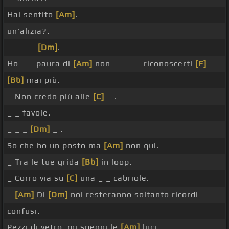
Hai sentito
[Am]
.
un'alizia?.
_ _ _ _
[Dm]
.
Ho _ _ paura di
[Am]
non _ _ _ _ riconoscerti
[F]
[Bb]
mai più.
_ Non credo più alle
[C]
_ .
_ _ favole.
_ _ _
[Dm]
_ .
So che ho un posto ma
[Am]
non qui.
_ Tra le tue grida
[Bb]
in loop.
_ Corro via su
[C]
una _ _ cabriole.
_
[Am]
Di
[Dm]
noi resteranno soltanto ricordi
confusi.
Pezzi di vetro, mi spegni le
[Am]
luci.