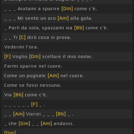
_ _ _ Aiutami a sparire
[Dm]
come c'è.
_ _ _ Mi sento un oro
[Am]
alla gola.
_ Parli da sola, spazzami via
[Bb]
come c'è.
_ _ Ti
[C]
dirò cosa si prova.
Vedermi l'ora.
[F]
Voglio
[Dm]
scellare il mio nome.
Farmi sparire nel cuore.
Come un pugnale
[Am]
nel cuore.
Come se fossi nessuno.
Via
[Bb]
come c'è.
_ _ _ _ _ _
[F]
_ .
_ _
[Am]
Vorrei _ _ _
[Bb]
_ .
_ che
[Gm]
_ _
[Am]
andassi.
[Dm]
_ .