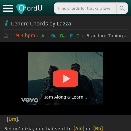
C
U
hord
Cenere Chords by
Lazza
119.8
bpm
Standard Tuning (EADGBE)
A
B
D
F
C
m
b
m
Jam Along & Learn...
[Dm]
.
Sei un'alizia, non hai sentito
[Am]
un
[Bb]
.