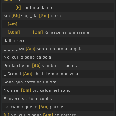
_ _ _
[F]
Lontana da me.
Ma
[Bb]
sai, _ la
[Gm]
terra.
_
[Am]
_ _ .
_
[Abm]
_ _ _
[Dm]
Rinasceremo insieme
dall'alzere.
_ _ _ _ Mi
[Am]
sento un oro alla gola.
Nel cui io ballo da sola.
Per la che mi
[Bb]
sembri _ _ bene.
_ Scendi
[Am]
che il tempo non vola.
Sono qua sotto da un'ora.
Non sei
[Dm]
più calda nel sole.
E invece scato al cuoio.
Lasciamo quelle
[Am]
parole.
[F]
Nel cui io ballo
[Am]
dall'alzere.