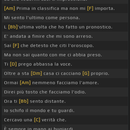
[Am]
Prima in classifica ma non mi
[F]
importa.
Mi sento l'ultimo come persona.
L
[Bb]
'ultima volta che ho fatto un pronostico.
E' andata a finire che mi sono arreso.
Sai
[F]
che detesto che citi l'oroscopo.
Ma non sai quanto con me ci abbia preso.
Ti
[D]
prego abbassa la voce.
Oltre a sta
[Dm]
casa ci cacciano
[G]
proprio.
Ormai
[Am]
nemmeno facciamo l'amore.
Direi più tosto che facciamo l'odio.
Ora ti
[Bb]
sento distante.
Io schifo il mondo e tu guardi.
Cercavo una
[C]
verità che.
È sempre in mano ai bugiardi _ _ _ .