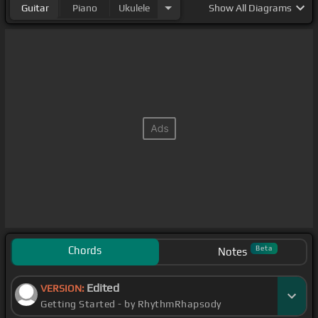
Guitar
Piano
Ukulele
Show
All Diagrams
Chords
Beta
Notes
Edited
VERSION:
Getting Started - by RhythmRhapsody