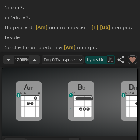
'alizia?.
un'alizia?.
Ho paura di
[Am]
non riconoscerti
[F]
[Bb]
mai più.
favole.
So che ho un posto ma
[Am]
non qui.
loop.
Lyrics
On
120
BPM
A
B
D
m
b
m
1
1
1
1
1
1
1
1
2
3
2
2
3
4