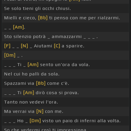
Se solo tieni gli occhi chiusi.
Mielli e cieco,
[Bb]
ti penso con me per rialzarmi.
_ _
[Am]
.
Sto silenzio potrà _ ammazzarmi _ _ _ .
[F]
_ _
[N]
_ Aiutami
[C]
a sparire.
[Dm]
_ .
_ _ _ Ti _
[Am]
sento un'ora da vola.
Nel cui ho palli da sola.
Spazzami via
[Bb]
come c'è.
_ _ _ Ti
[Am]
dirò cosa si prova.
Tanto non vedevi l'ora.
Ma verrai via
[N]
con me.
_ _ _ Ho _
[Dm]
visto un paio di inferni alla volta.
So che vedermi così ti impressiona.