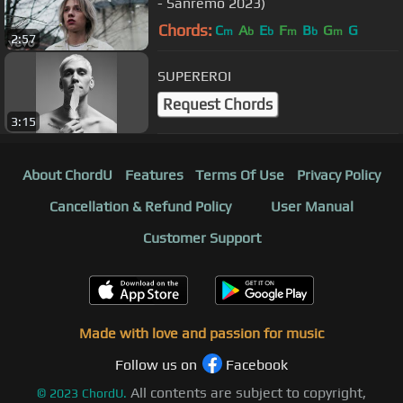
- Sanremo 2023)
Chords:
C
A
E
F
B
G
G
m
b
b
m
b
m
2:57
SUPEREROI
Request Chords
3:15
About ChordU
Features
Terms Of Use
Privacy Policy
Cancellation & Refund Policy
User Manual
Customer Support
Made with love and passion for music
Follow us on
Facebook
All contents are subject to copyright,
©
2023
ChordU.