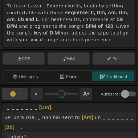
To learn Lazza -
Cenere chords
, begin by getting
comfortable with these
sequence: C, Dm, Am, Dm,
Am, Bb and C
. For best results, commence at
59
BPM
and progress to the song's
BPM of 120
. Given
the song's
key of D Minor
, adjust the capo to align
with your vocal range and chord preference.
PDF
Midi
Edit
Hide lyrics
Blocks
Traditional
Autoscroll
_ _ _ _ _ _ _
[Dm]
.
Sei un'alizia, _ non hai sentito
[Am]
un _ _ _ _ _ _ _
[Bb]
_ .
_ 'alizia?.