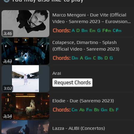
Marco Mengoni - Due Vite (Official
Video - Sanremo 2023 – Eurovision
2023)
Chords:
A
D
B
E
G
F#
C#
m
m
m
m
3:46
Colapesce, Dimartino - Splash
(Official Video - Sanremo 2023)
Chords:
D
A
G
C
B
D
G
m
m
b
3:43
Arai
Request Chords
3:02
Elodie - Due (Sanremo 2023)
Chords:
C
A
F
B
G
E
F
m
b
m
b
m
b
3:54
Lazza - ALIBI (Concertos)