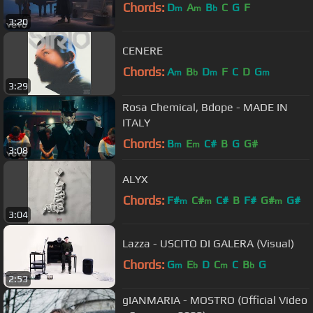
Chords:
D
A
B
C
G
F
m
m
b
3:20
CENERE
Chords:
A
B
D
F
C
D
G
m
b
m
m
3:29
Rosa Chemical, Bdope - MADE IN
ITALY
Chords:
B
E
C#
B
G
G#
m
m
3:08
ALYX
Chords:
F#
C#
C#
B
F#
G#
G#
m
m
m
3:04
Lazza - USCITO DI GALERA (Visual)
Chords:
G
E
D
C
C
B
G
m
b
m
b
2:53
gIANMARIA - MOSTRO (Official Video