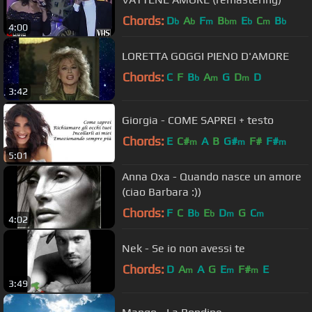
Chords:
D
A
F
B
E
C
B
b
b
m
bm
b
m
b
4:00
LORETTA GOGGI PIENO D'AMORE
Chords:
C
F
B
A
G
D
D
b
m
m
3:42
Giorgia - COME SAPREI + testo
Chords:
E
C#
A
B
G#
F#
F#
m
m
m
5:01
Anna Oxa - Quando nasce un amore
(ciao Barbara :))
Chords:
F
C
B
E
D
G
C
b
b
m
m
4:02
Nek - Se io non avessi te
Chords:
D
A
A
G
E
F#
E
m
m
m
3:49