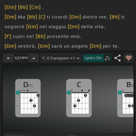
[Dm]
[Bb]
[Cm]
.
[Dm]
Ma
[Bb]
[C]
ti ricordi
[Dm]
dietro me,
[Bb]
ti
segnerò
[Gm]
nel viaggio
[Dm]
della vita.
[F]
cuori nel
[Bb]
presente mio.
[Dm]
vestirò,
[Gm]
sarò un angelo
[Dm]
per te.
[Dm]
sul cuore.
Lyrics
On
107
BPM
[F]
in tua essenza il
[Bb]
cielo.
D
C
B
m
b
1
1
1
1
1
1
1
2
2
3
3
2
3