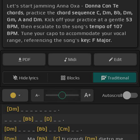
Let's start jamming Anna Oxa -
Donna Con Te
chords
, practice the
chord sequence C, Dm, Bb, Dm,
Gm, A and Dm
. Kick off your practice at a gentle
53
BPM
, then escalate to the song's
tempo of 107
BPM
. Tune your capo to accommodate your vocal
range, referencing the song's
key: F Major
.
PDF
Midi
Edit
Hide lyrics
Blocks
Traditional
Autoscroll
[Dm]
_ _ _ _ _ _ _ _ .
_ _ _ _
[Bb]
_ _
[D]
_ _ .
[Dm]
_ _ _ _
[Bb]
_ _
[Cm]
_ _ .
[Dm]
_ _ Ma
[Bb]
_
[C]
ti ricordi
[Dm]
dietro me, _