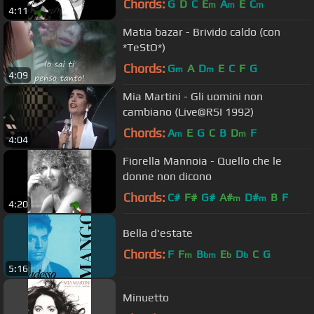
Chords:
G
D
C
E
A
E
C
m
m
m
4:11
Matia bazar - Brivido caldo (con
*TeStO*)
Chords:
G
A
D
E
C
F
G
m
m
4:09
Mia Martini - Gli uomini non
cambiano (Live@RSI 1992)
Chords:
A
E
G
C
B
D
F
m
m
4:04
Fiorella Mannoia - Quello che le
donne non dicono
Chords:
C#
F#
G#
A#
D#
B
F
m
m
4:20
Bella d'estate
Chords:
F
F
B
E
D
C
G
m
bm
b
b
5:16
Minuetto