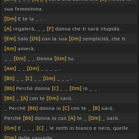
sua femminina.
[Dm]
E te la _ .
[A]
regalerà, _ _
[F]
donna che ti sarà stupida.
[Em]
Solo
[Db]
con la sua
[Dm]
semplicità, che ti
[Am]
amerà.
_ _
[Dm]
_ _ Donna
[Gm]
tu.
[Am]
_ _
[Dm]
_ _ _ _ .
[Bb]
_ _
[C]
_ _
[Dm]
_ _ _ .
[Bb]
Perchè donna
[C]
_ _
[Dm]
io _ _ .
[Bb]
_
[A]
con te
[Dm]
sarò.
_ Perchè
[Bb]
donna io
[C]
con te _
[B]
sarò.
Perchè
[Bb]
donna io con
[A]
te _
[Dm]
_ sarò.
[Gm]
E _ _ _
[C]
_ le notti in bianco e nero, quelle
[Dm]
delle caucelle _ _ .