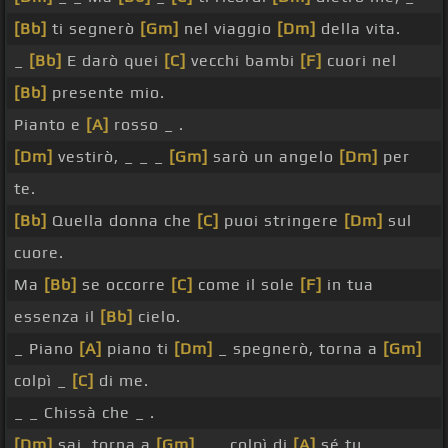
[Bb]
ti segnerò
[Gm]
nel viaggio
[Dm]
della vita.
_
[Bb]
E darò quei
[C]
vecchi bambi
[F]
cuori nel
[Bb]
presente mio.
Pianto e
[A]
rosso _ .
[Dm]
vestirò, _ _ _
[Gm]
sarò un angelo
[Dm]
per
te.
[Bb]
Quella donna che
[C]
puoi stringere
[Dm]
sul
cuore.
Ma
[Bb]
se occorre
[C]
come il sole
[F]
in tua
essenza il
[Bb]
cielo.
_ Piano
[A]
piano ti
[Dm]
_ spegnerò, torna a
[Gm]
colpì _
[C]
di me.
_ _ Chissà che _ .
[Dm]
sai, torna a
[Gm]
_ _ colpì di
[A]
sé tu.