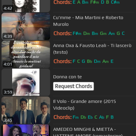
Chords:
E
A
B
F#
D
B
C#
m
m
m
4:42
Cu'mme - Mia Martini e Roberto
Murolo
Chords:
F#
D
B
G
A
G
C
m
m
m
m
m
4:39
Anna Oxa & Fausto Leali - Ti lascerò
(testo)
Chords:
F
C
G
B
D
A
E
b
m
m
4:01
Donna con te
Request Chords
3:59
Il Volo - Grande amore (2015
Videoclip)
Chords:
F
D
E
C
A
F
B
m
b
b
b
3:45
AMEDEO MINGHI & MIETTA -
VATTENE AMORE (remastering)