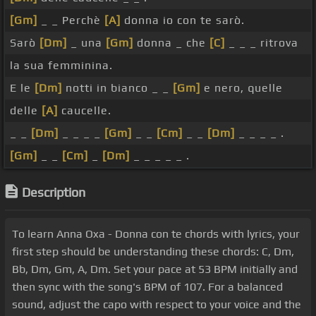
[Gm]
_ _ Perchè
[A]
donna io con te sarò.
Sarò
[Dm]
_ una
[Gm]
donna _ che
[C]
_ _ _ ritrova
la sua femminina.
E le
[Dm]
notti in bianco _ _
[Gm]
e nero, quelle
delle
[A]
caucelle.
_ _
[Dm]
_ _ _ _
[Gm]
_ _
[Cm]
_ _
[Dm]
_ _ _ _ .
[Gm]
_ _
[Cm]
_
[Dm]
_ _ _ _ _ .
Description
To learn Anna Oxa - Donna con te chords with lyrics, your
first step should be understanding these chords: C, Dm,
Bb, Dm, Gm, A, Dm. Set your pace at 53 BPM initially and
then sync with the song's BPM of 107. For a balanced
sound, adjust the capo with respect to your voice and the