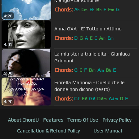
Mango - La Rondine
Chords:
A
C
E
B
F
F
G
b
m
b
b
m
4:28
Anna OXA - E' Tutto un Attimo
Chords:
D
G
A
E
C
A
E
m
m
4:05
La mia storia tra le dita - Gianluca
Grignani
Chords:
G
C
F
D
A
B
E
m
m
b
5:06
Fiorella Mannoia - Quello che le
donne non dicono (testo)
Chords:
C#
F#
G#
D#
A#
D
F
m
m
4:20
About ChordU
Features
Terms Of Use
Privacy Policy
Cancellation & Refund Policy
User Manual