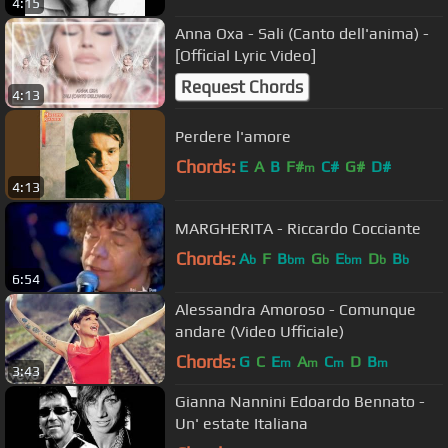
4:15
Anna Oxa - Sali (Canto dell'anima) -
[Official Lyric Video]
Request Chords
4:13
Perdere l'amore
Chords:
E
A
B
F#
C#
G#
D#
m
4:13
MARGHERITA - Riccardo Cocciante
Chords:
A
F
B
G
E
D
B
b
bm
b
bm
b
b
6:54
Alessandra Amoroso - Comunque
andare (Video Ufficiale)
Chords:
G
C
E
A
C
D
B
m
m
m
m
3:43
Gianna Nannini Edoardo Bennato -
Un' estate Italiana