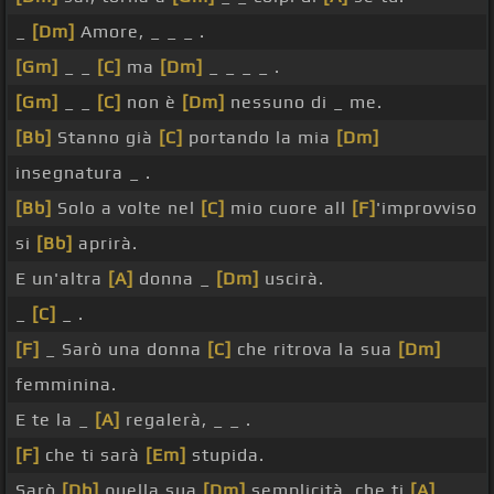
_
[Dm]
Amore, _ _ _ .
[Gm]
_ _
[C]
ma
[Dm]
_ _ _ _ .
[Gm]
_ _
[C]
non è
[Dm]
nessuno di _ me.
[Bb]
Stanno già
[C]
portando la mia
[Dm]
insegnatura _ .
[Bb]
Solo a volte nel
[C]
mio cuore all
[F]
'improvviso
si
[Bb]
aprirà.
E un'altra
[A]
donna _
[Dm]
uscirà.
_
[C]
_ .
[F]
_ Sarò una donna
[C]
che ritrova la sua
[Dm]
femminina.
E te la _
[A]
regalerà, _ _ .
[F]
che ti sarà
[Em]
stupida.
Sarò
[Db]
quella sua
[Dm]
semplicità, che ti
[A]
_