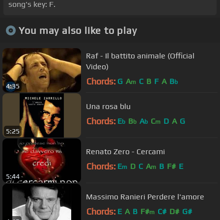
song's key: F.
You may also like to play
Raf - Il battito animale (Official
Video)
Chords:
G
A
C
B
F
A
B
m
b
4:35
Una rosa blu
Chords:
E
B
A
C
D
A
G
b
b
b
m
5:25
Renato Zero - Cercami
Chords:
E
D
C
A
B
F#
E
m
m
5:44
Massimo Ranieri Perdere l'amore
Chords:
E
A
B
F#
C#
D#
G#
m