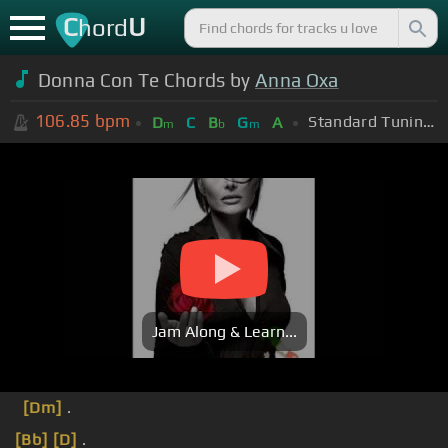
C
U
hord
Donna Con Te Chords by
Anna Oxa
106.85
bpm
Standard Tuning (EADGBE)
D
C
B
G
A
m
b
m
Jam Along & Learn...
[Dm]
.
[Bb]
[D]
.