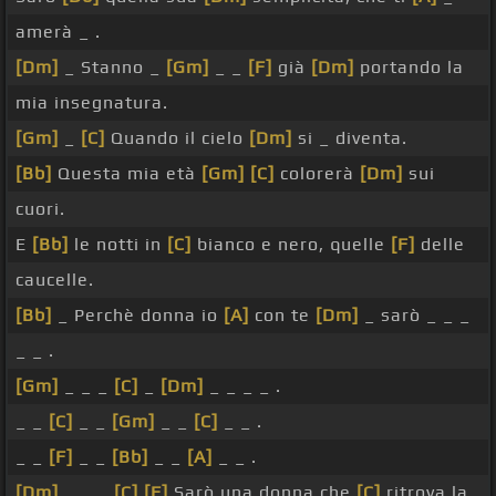
amerà _ .
[Dm]
_ Stanno _
[Gm]
_ _
[F]
già
[Dm]
portando la
mia insegnatura.
[Gm]
_
[C]
Quando il cielo
[Dm]
si _ diventa.
[Bb]
Questa mia età
[Gm]
[C]
colorerà
[Dm]
sui
cuori.
E
[Bb]
le notti in
[C]
bianco e nero, quelle
[F]
delle
caucelle.
[Bb]
_ Perchè donna io
[A]
con te
[Dm]
_ sarò _ _ _
_ _ .
[Gm]
_ _ _
[C]
_
[Dm]
_ _ _ _ .
_ _
[C]
_ _
[Gm]
_ _
[C]
_ _ .
_ _
[F]
_ _
[Bb]
_ _
[A]
_ _ .
[Dm]
_ _ _
[C]
[F]
Sarò una donna che
[C]
ritrova la