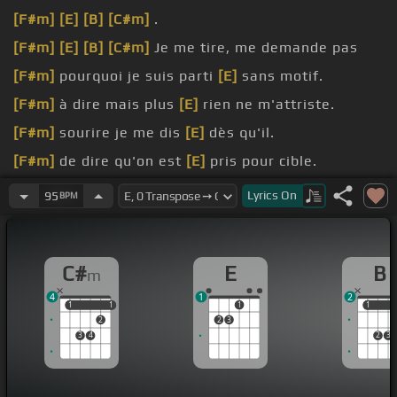
[F#m]
[E]
[B]
[C#m]
.
[F#m]
[E]
[B]
[C#m]
Je me tire, me demande pas
[F#m]
pourquoi je suis parti
[E]
sans motif.
[F#m]
à dire mais plus
[E]
rien ne m'attriste.
[F#m]
sourire je me dis
[E]
dès qu'il.
[F#m]
de dire qu'on est
[E]
pris pour cible.
endroit où je serai
[E]
pas.
Lyrics
On
95
BPM
endroit où j'aurais pas besoin de prendre le
[E]
mic.
C#
E
B
m
4
1
2
1
1
1
1
1
1
1
2
2
3
3
4
2
3