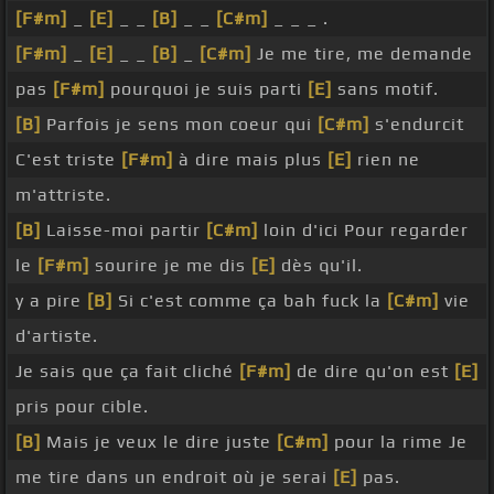
[F#m]
_
[E]
_ _
[B]
_ _
[C#m]
_ _ _ .
[F#m]
_
[E]
_ _
[B]
_
[C#m]
Je me tire, me demande
pas
[F#m]
pourquoi je suis parti
[E]
sans motif.
[B]
Parfois je sens mon coeur qui
[C#m]
s'endurcit
C'est triste
[F#m]
à dire mais plus
[E]
rien ne
m'attriste.
[B]
Laisse-moi partir
[C#m]
loin d'ici Pour regarder
le
[F#m]
sourire je me dis
[E]
dès qu'il.
y a pire
[B]
Si c'est comme ça bah fuck la
[C#m]
vie
d'artiste.
Je sais que ça fait cliché
[F#m]
de dire qu'on est
[E]
pris pour cible.
[B]
Mais je veux le dire juste
[C#m]
pour la rime Je
me tire dans un endroit où je serai
[E]
pas.