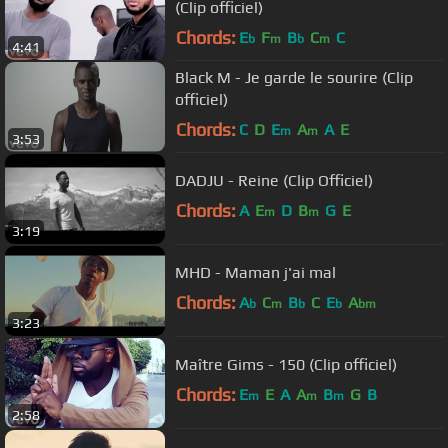
(Clip officiel)
Chords:
E
F
B
C
C
b
m
b
m
4:41
Black M - Je garde le sourire (Clip
officiel)
Chords:
C
D
E
A
A
E
m
m
3:53
DADJU - Reine (Clip Officiel)
Chords:
A
E
D
B
G
E
m
m
3:19
MHD - Maman j'ai mal
Chords:
A
C
B
C
E
A
b
m
b
b
bm
3:23
Maître Gims - 150 (Clip officiel)
Chords:
E
E
A
A
B
G
B
m
m
m
2:58