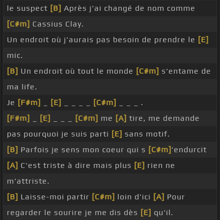
le suspect
[B]
Après j'ai changé de nom comme
[C#m]
Cassius Clay.
Un endroit où j'aurais pas besoin de prendre le
[E]
mic.
[B]
Un endroit où tout le monde
[C#m]
s'entame de
ma life.
Je
[F#m]
_
[E]
_ _ _ _
[C#m]
_ _ _ .
[F#m]
_
[E]
_ _ _
[C#m]
me
[A]
tire, me demande
pas pourquoi je suis parti
[E]
sans motif.
[B]
Parfois je sens mon coeur qui s
[C#m]
'endurcit
[A]
C'est triste à dire mais plus
[E]
rien ne
m'attriste.
[B]
Laisse-moi partir
[C#m]
loin d'ici
[A]
Pour
regarder le sourire je me dis dès
[E]
qu'il.