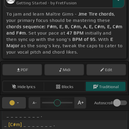
Getting Started - by FretFusion
To jam and learn Maître Gims -
Jme Tire chords
,
your primary focus should be mastering these
chords sequence: F#m, E, B, C#m, A, E, C#m, E, C#m
and F#m
. Set your pace at
47 BPM
initially and
then sync up with the song's
BPM of 95
. With
E
Major
as the song's key, tweak the capo to cater to
your vocal pitch and chord likes.
PDF
Midi
Edit
Hide lyrics
Blocks
Traditional
Autoscroll
_ _ _ _ _ _ _ _ .
_
[C#m]
_ _ _ _ _ _ _ .