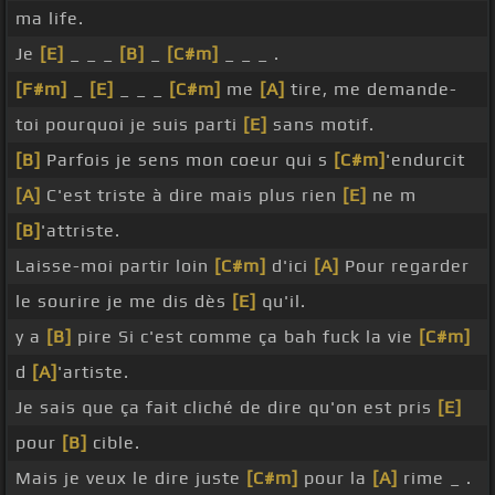
ma life.
Je
[E]
_ _ _
[B]
_
[C#m]
_ _ _ .
[F#m]
_
[E]
_ _ _
[C#m]
me
[A]
tire, me demande-
toi pourquoi je suis parti
[E]
sans motif.
[B]
Parfois je sens mon coeur qui s
[C#m]
'endurcit
[A]
C'est triste à dire mais plus rien
[E]
ne m
[B]
'attriste.
Laisse-moi partir loin
[C#m]
d'ici
[A]
Pour regarder
le sourire je me dis dès
[E]
qu'il.
y a
[B]
pire Si c'est comme ça bah fuck la vie
[C#m]
d
[A]
'artiste.
Je sais que ça fait cliché de dire qu'on est pris
[E]
pour
[B]
cible.
Mais je veux le dire juste
[C#m]
pour la
[A]
rime _ .