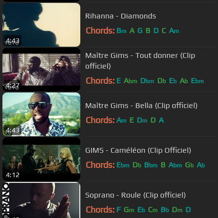
Rihanna - Diamonds
Chords:
B
A
G
B
D
C
A
m
m
4:43
Maître Gims - Tout donner (Clip
officiel)
Chords:
E
A
D
D
E
A
E
bm
bm
b
b
b
bm
4:27
Maître Gims - Bella (Clip officiel)
Chords:
A
E
D
D
A
m
m
4:43
GIMS - Caméléon (Clip Officiel)
Chords:
E
D
B
B
A
G
A
bm
b
bm
bm
b
b
4:12
Soprano - Roule (Clip officiel)
Chords:
F
G
E
C
B
D
D
m
b
m
b
m