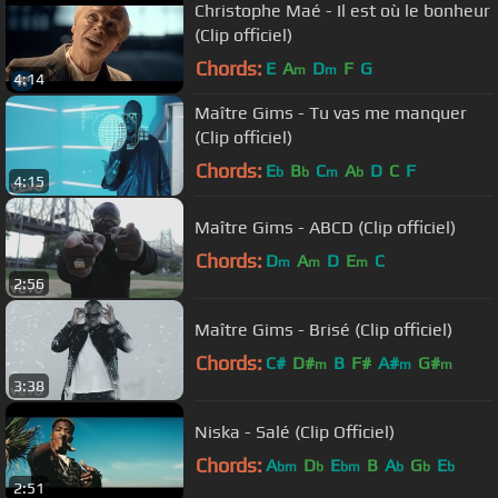
Christophe Maé - Il est où le bonheur
(Clip officiel)
Chords:
E
A
D
F
G
m
m
4:14
Maître Gims - Tu vas me manquer
(Clip officiel)
Chords:
E
B
C
A
D
C
F
b
b
m
b
4:15
Maître Gims - ABCD (Clip officiel)
Chords:
D
A
D
E
C
m
m
m
2:56
Maître Gims - Brisé (Clip officiel)
Chords:
C#
D#
B
F#
A#
G#
m
m
m
3:38
Niska - Salé (Clip Officiel)
Chords:
A
D
E
B
A
G
E
bm
b
bm
b
b
b
2:51