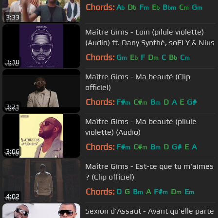
Chords:
A
D
F
E
B
C
G
b
b
m
b
bm
m
m
3:33
Maître Gims - Loin (pilule violette)
(Audio) ft. Dany Synthé, soFLY & Nius
Chords:
G
E
F
D
C
B
C
m
b
m
b
m
3:10
Maître Gims - Ma beauté (Clip
officiel)
Chords:
F#
C#
B
D
A
E
G#
m
m
m
3:21
Maître Gims - Ma beauté (pilule
violette) (Audio)
Chords:
F#
C#
B
D
G#
E
A
m
m
m
3:06
Maître Gims - Est-ce que tu m'aimes
? (Clip officiel)
Chords:
D
G
B
A
F#
D
E
m
m
m
m
4:02
Sexion d'Assaut - Avant qu'elle parte