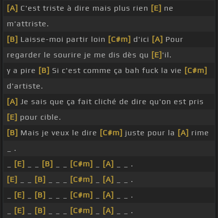
[A]
C'est triste à dire mais plus rien
[E]
ne
m'attriste.
[B]
Laisse-moi partir loin
[C#m]
d'ici
[A]
Pour
regarder le sourire je me dis dès qu
[E]
'il.
y a pire
[B]
Si c'est comme ça bah fuck la vie
[C#m]
d'artiste.
[A]
Je sais que ça fait cliché de dire qu'on est pris
[E]
pour cible.
[B]
Mais je veux le dire
[C#m]
juste pour la
[A]
rime
_ .
_
[E]
_ _
[B]
_ _
[C#m]
_
[A]
_ _ .
[E]
_ _
[B]
_ _ _
[C#m]
_
[A]
_ _ .
_
[E]
_
[B]
_ _ _
[C#m]
_
[A]
_ _ .
_
[E]
_
[B]
_ _ _
[C#m]
_
[A]
_ _ .