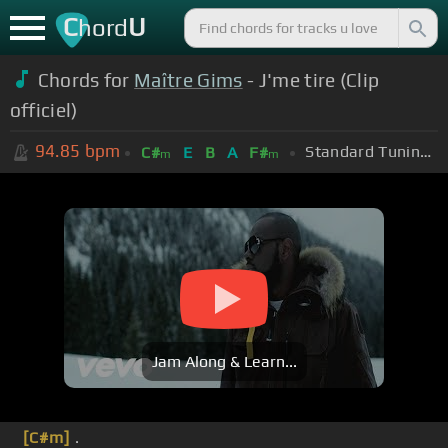
C
U
hord
Chords for
Maître Gims
- J'me tire (Clip
officiel)
94.85
bpm
Standard Tuning (EADGBE)
C#
E
B
A
F#
m
m
Jam Along & Learn...
[C#m]
.