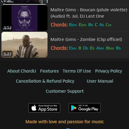
4:46
Maître Gims - Boucan (pilule violette)
(Audio) ft. Jul, DJ Last One
Chords:
B
E
B
C
A
C
bm
bm
b
b
m
3:53
Maître Gims - Zombie (Clip officiel)
Chords:
E
B
D
E
A
B
B
bm
b
b
bm
bm
b
5:27
About ChordU
Features
Terms Of Use
Privacy Policy
Cancellation & Refund Policy
User Manual
Customer Support
Made with love and passion for music