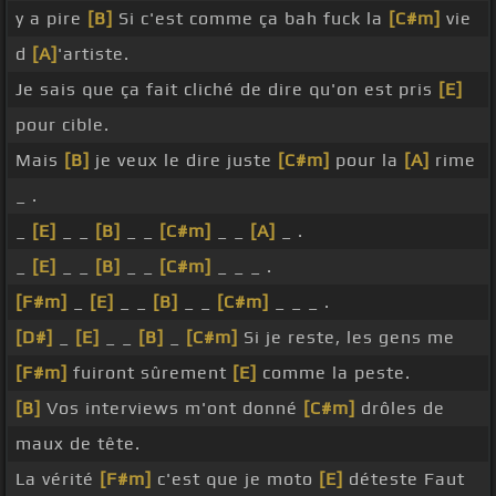
y a pire
[B]
Si c'est comme ça bah fuck la
[C#m]
vie
d
[A]
'artiste.
Je sais que ça fait cliché de dire qu'on est pris
[E]
pour cible.
Mais
[B]
je veux le dire juste
[C#m]
pour la
[A]
rime
_ .
_
[E]
_ _
[B]
_ _
[C#m]
_ _
[A]
_ .
_
[E]
_ _
[B]
_ _
[C#m]
_ _ _ .
[F#m]
_
[E]
_ _
[B]
_ _
[C#m]
_ _ _ .
[D#]
_
[E]
_ _
[B]
_
[C#m]
Si je reste, les gens me
[F#m]
fuiront sûrement
[E]
comme la peste.
[B]
Vos interviews m'ont donné
[C#m]
drôles de
maux de tête.
La vérité
[F#m]
c'est que je moto
[E]
déteste Faut