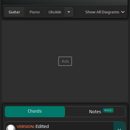
Guitar
Piano
Ukulele
Show
All Diagrams
Chords
Beta
Notes
Edited
VERSION: