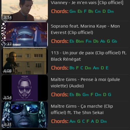
Vianney - Je m'en vais [Clip officiel]
Chords:
G
E
F
B
C
D
D
m
b
b
m
m
3:14
Soprano feat. Marina Kaye - Mon
Everest (Clip officiel)
Chords:
E
B
F
D
A
G
G
b
bm
m
b
b
b
5:37
113 - Un jour de paix (Clip officiel) ft.
Black Rénégat
Chords:
B
F
C
D
A
D
E
b
m
m
4:08
Maître Gims - Pense à moi (pilule
violette) (Audio)
Chords:
E
B
G
F
D
D
G
b
b
m
m
3:54
Maître Gims - Ça marche (Clip
officiel) ft. The Shin Sekaï
Chords:
A
G
C
F
A
D
D
m
m
3:31