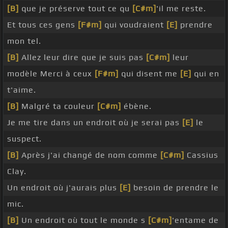
[B]
que je préserve tout ce qu
[C#m]
'il me reste.
Et tous ces gens
[F#m]
qui voudraient
[E]
prendre
mon tel.
[B]
Allez leur dire que je suis pas
[C#m]
leur
modèle Merci à ceux
[F#m]
qui disent me
[E]
qui en
t'aime.
[B]
Malgré ta couleur
[C#m]
ébène.
Je me tire dans un endroit où je serai pas
[E]
le
suspect.
[B]
Après j'ai changé de nom comme
[C#m]
Cassius
Clay.
Un endroit où j'aurais plus
[E]
besoin de prendre le
mic.
[B]
Un endroit où tout le monde s
[C#m]
'entame de