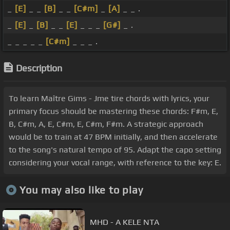
_
[E]
_ _
[B]
_ _
[C#m]
_
[A]
_ _ .
_
[E]
_
[B]
_ _
[E]
_ _ _
[G#]
_ .
_ _ _ _ _
[C#m]
_ _ _ .
Description
To learn Maître Gims - Jme tire chords with lyrics, your
primary focus should be mastering these chords: F#m, E,
B, C#m, A, E, C#m, E, C#m, F#m. A strategic approach
would be to train at 47 BPM initially, and then accelerate
to the song's natural tempo of 95. Adapt the capo setting
considering your vocal range, with reference to the key: E.
You may also like to play
MHD - A KELE NTA