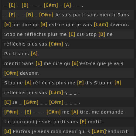
_
[E]
_
[B]
_ _ _
[C#m]
_
[A]
_ _ .
_
[E]
_ _
[B]
_
[C#m]
Je suis parti sans mentir Sans
[E]
me dire qu
[B]
'est-ce que je vais
[C#m]
devenir.
Stop ne réfléchis plus me
[E]
dis Stop
[B]
ne
réfléchis plus vas
[C#m]
-y.
Parti sans
[A]
.
mentir Sans
[E]
me dire qu
[B]
'est-ce que je vais
[C#m]
devenir.
Stop ne
[A]
réfléchis plus me
[E]
dis Stop ne
[B]
réfléchis plus vas
[C#m]
-y _ _ .
[E]
Je _
[G#m]
_ _
[C#m]
_ _ _ .
[F#m]
_
[E]
_ _ _
[C#m]
me
[A]
tire, me demande-
toi pourquoi je suis parti sans
[E]
motif.
[B]
Parfois je sens mon coeur qui s
[C#m]
'endurcit