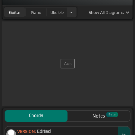
Guitar
Piano
Ukulele
Show
All Diagrams
Chords
Beta
Notes
Edited
VERSION: