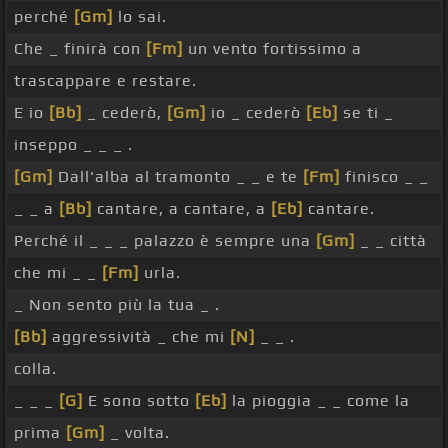
perché
[Gm]
lo sai.
Che _ finirà con
[Fm]
un vento fortissimo a
trascappare e restare.
E io
[Bb]
_ cederò,
[Gm]
io _ cederò
[Eb]
se ti _
inseppo _ _ _ .
[Gm]
Dall'alba al tramonto _ _ e te
[Fm]
finisco _ _
_ _ a
[Bb]
cantare, a cantare, a
[Eb]
cantare.
Perché il _ _ _ palazzo è sempre una
[Gm]
_ _ città
che mi _ _
[Fm]
urla.
_ Non sento più la tua _ .
[Bb]
aggressività _ che mi
[N]
_ _ .
colla.
_ _ _
[G]
E sono sotto
[Eb]
la pioggia _ _ come la
prima
[Gm]
_ volta.