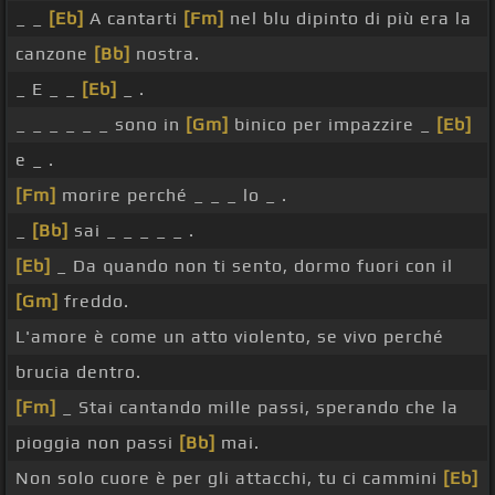
_ _
[Eb]
A cantarti
[Fm]
nel blu dipinto di più era la
canzone
[Bb]
nostra.
_ E _ _
[Eb]
_ .
_ _ _ _ _ _ sono in
[Gm]
binico per impazzire _
[Eb]
e _ .
[Fm]
morire perché _ _ _ lo _ .
_
[Bb]
sai _ _ _ _ _ .
[Eb]
_ Da quando non ti sento, dormo fuori con il
[Gm]
freddo.
L'amore è come un atto violento, se vivo perché
brucia dentro.
[Fm]
_ Stai cantando mille passi, sperando che la
pioggia non passi
[Bb]
mai.
Non solo cuore è per gli attacchi, tu ci cammini
[Eb]