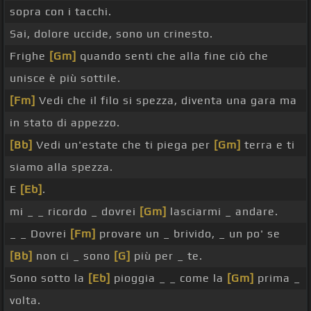
sopra con i tacchi.
Sai, dolore uccide, sono un crinesto.
Frighe
[Gm]
quando senti che alla fine ciò che
unisce è più sottile.
[Fm]
Vedi che il filo si spezza, diventa una gara ma
in stato di appezzo.
[Bb]
Vedi un'estate che ti piega per
[Gm]
terra e ti
siamo alla spezza.
E
[Eb]
.
mi _ _ ricordo _ dovrei
[Gm]
lasciarmi _ andare.
_ _ Dovrei
[Fm]
provare un _ brivido, _ un po' se
[Bb]
non ci _ sono
[G]
più per _ te.
Sono sotto la
[Eb]
pioggia _ _ come la
[Gm]
prima _
volta.