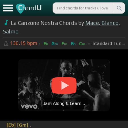
C
U
hord
La Canzone Nostra Chords by
Mace, Blanco,
Salmo
130.15
bpm
Standard Tuning (EADGBE)
E
G
F
B
C
b
m
m
b
m
Jam Along & Learn...
[Eb]
[Gm]
.