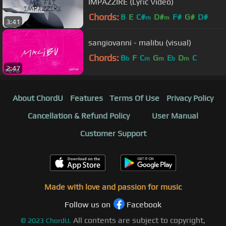
IMPAZZIRE (Lyric Video)
Chords:
B
E
C#
D#
F#
G#
D#
m
m
3:41
sangiovanni - malibu (visual)
Chords:
B
F
C
G
E
D
C
b
m
m
b
m
2:47
About ChordU
Features
Terms Of Use
Privacy Policy
Cancellation & Refund Policy
User Manual
Customer Support
Made with love and passion for music
Follow us on
Facebook
All contents are subject to copyright,
©
2023
ChordU.