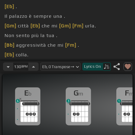
[Eb]
.
Il palazzo è sempre una .
[Gm]
città
[Eb]
che mi
[Gm]
[Fm]
urla.
Non sento più la tua .
[Bb]
aggressività che mi
[Fm]
.
[Eb]
colla.
[Gm]
sei in piedi con il mio
[Eb]
whisky.
Lyrics
On
130
BPM
E
G
F
b
m
m
6
3
1
1
1
1
1
1
1
1
1
1
1
1
1
1
2
3
4
2
3
2
3