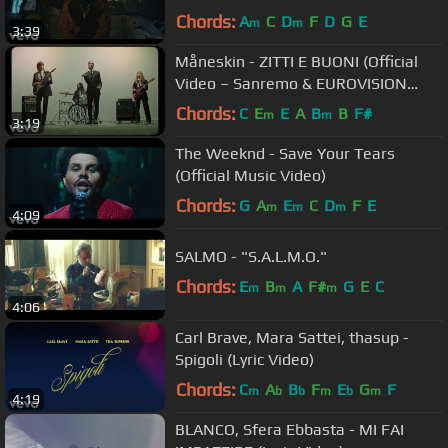
Chords:
A
C
D
F
D
G
E
m
m
3:39
Måneskin - ZITTI E BUONI (Official
Video – Sanremo & EUROVISION
2021 Winners)
Chords:
C
E
E
A
B
B
F#
m
m
3:19
The Weeknd - Save Your Tears
(Official Music Video)
Chords:
G
A
E
C
D
F
E
m
m
m
4:09
SALMO - "S.A.L.M.O."
Chords:
E
B
A
F#
G
E
C
m
m
m
4:06
Carl Brave, Mara Sattei, thasup -
Spigoli (Lyric Video)
Chords:
C
A
B
F
E
G
F
m
b
b
m
b
m
4:19
BLANCO, Sfera Ebbasta - MI FAI