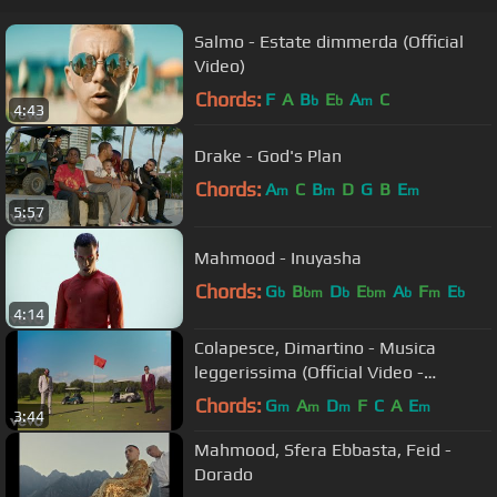
Salmo - Estate dimmerda (Official
Video)
Chords:
F
A
B
E
A
C
b
b
m
4:43
Drake - God's Plan
Chords:
A
C
B
D
G
B
E
m
m
m
5:57
Mahmood - Inuyasha
Chords:
G
B
D
E
A
F
E
b
bm
b
bm
b
m
b
4:14
Colapesce, Dimartino - Musica
leggerissima (Official Video -
Sanremo 2021)
Chords:
G
A
D
F
C
A
E
m
m
m
m
3:44
Mahmood, Sfera Ebbasta, Feid -
Dorado