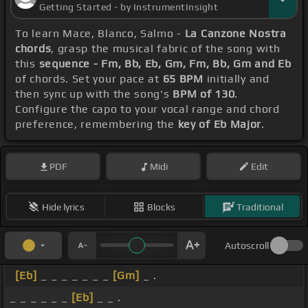
Getting Started - by InstrumentInsight
To learn Mace, Blanco, Salmo -
La Canzone Nostra
chords
, grasp the musical fabric of the song with
this
sequence - Fm, Bb, Eb, Gm, Fm, Bb, Gm and Eb
of chords. Set your pace at
65 BPM
initially and
then sync up with the song's
BPM of 130
.
Configure the capo to your vocal range and chord
preference, remembering the
key of Eb Major
.
PDF
Midi
Edit
Hide lyrics
Blocks
Traditional
Autoscroll
[Eb]
_ _ _ _ _ _ _
[Gm]
_ .
_ _ _ _ _ _
[Eb]
_ _ .