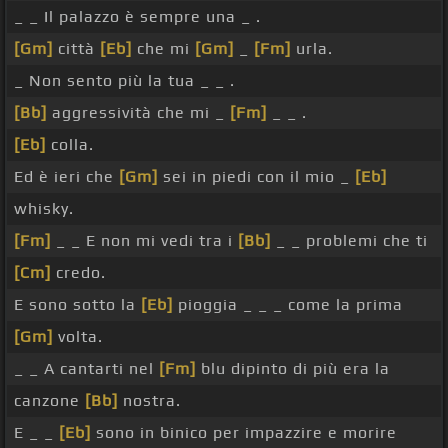
_ _ Il palazzo è sempre una _ .
[Gm]
città
[Eb]
che mi
[Gm]
_
[Fm]
urla.
_ Non sento più la tua _ _ .
[Bb]
aggressività che mi _
[Fm]
_ _ .
[Eb]
colla.
Ed è ieri che
[Gm]
sei in piedi con il mio _
[Eb]
whisky.
[Fm]
_ _ E non mi vedi tra i
[Bb]
_ _ problemi che ti
[Cm]
credo.
E sono sotto la
[Eb]
pioggia _ _ _ come la prima
[Gm]
volta.
_ _ A cantarti nel
[Fm]
blu dipinto di più era la
canzone
[Bb]
nostra.
E _ _
[Eb]
sono in binico per impazzire e morire