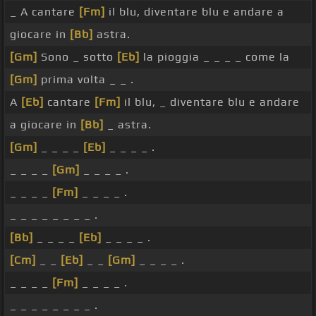
_ A cantare
[Fm]
il blu, diventare blu e andare a
giocare in
[Bb]
astra.
[Gm]
Sono _ sotto
[Eb]
la pioggia _ _ _ _ come la
[Gm]
prima volta _ _ .
A
[Eb]
cantare
[Fm]
il blu, _ diventare blu e andare
a giocare in
[Bb]
_ astra.
[Gm]
_ _ _ _
[Eb]
_ _ _ _ .
_ _ _ _
[Gm]
_ _ _ _ .
_ _ _ _
[Fm]
_ _ _ _ .
_ _ _ _ _ _ _ _ .
[Bb]
_ _ _ _
[Eb]
_ _ _ _ .
[Cm]
_ _
[Eb]
_ _
[Gm]
_ _ _ _ .
_ _ _ _
[Fm]
_ _ _ _ .
_ _ _ _ _ _ _ _ .