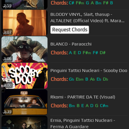
Chords:
C#
F#
G
A
B
F#
B
m
m
2:59
BLOODY VINYL, Slait, thasup -
ALTALENE (Official Video) ft. Mara
Sattei, Coez
Request Chords
3:07
BLANCO - Paraocchi
Chords:
A
E
D
F#
F#
D#
m
3:06
Pinguini Tattici Nucleari - Scooby Doo
Chords:
G
E
B
A
E
D
b
bm
b
b
b
3:00
Rkomi - PARTIRE DA TE (Visual)
Chords:
B
B
E
A
D
G
C#
m
m
3:39
Ernia, Pinguini Tattici Nucleari -
Ferma A Guardare