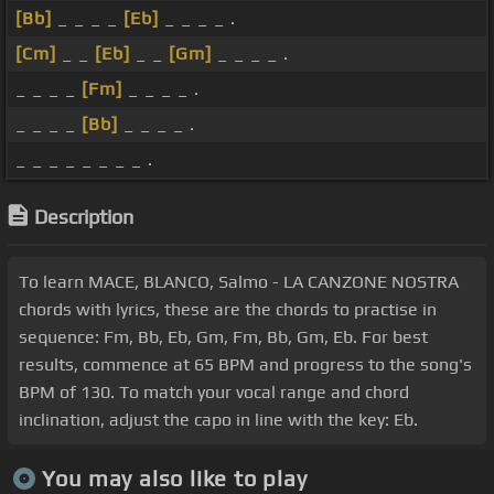
[Bb]
_ _ _ _
[Eb]
_ _ _ _ .
[Cm]
_ _
[Eb]
_ _
[Gm]
_ _ _ _ .
_ _ _ _
[Fm]
_ _ _ _ .
_ _ _ _
[Bb]
_ _ _ _ .
_ _ _ _ _ _ _ _ .
Description
To learn MACE, BLANCO, Salmo - LA CANZONE NOSTRA
chords with lyrics, these are the chords to practise in
sequence: Fm, Bb, Eb, Gm, Fm, Bb, Gm, Eb. For best
results, commence at 65 BPM and progress to the song's
BPM of 130. To match your vocal range and chord
inclination, adjust the capo in line with the key: Eb.
You may also like to play