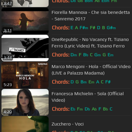
Chords:
D
G
B
A
E
F
b
b
bm
b
bm
m
3:47
Fiorella Mannoia - Che sia benedetta
- Sanremo 2017
Chords:
E
A
F#
F#
D
B
G#
m
m
3:11
OneRepublic - No Vacancy ft. Tiziano
Ferro (Lyric Video) ft. Tiziano Ferro
Chords:
D
F
B
C
G
G
E
m
b
m
m
3:44
Marco Mengoni - Hola - Official Video
(LIVE a Palazzo Madama)
Chords:
D
G
B
E
A
C
F#
m
m
5:23
Francesca Michielin - Sola (Official
Video)
Chords:
E
F
D
A
F
B
C
b
m
b
b
b
4:20
Zucchero - Voci