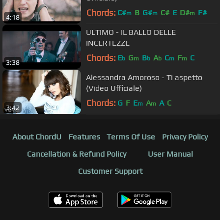
Chords:
C#
B
G#
C#
E
D#
F#
m
m
m
4:18
ULTIMO - IL BALLO DELLE
INCERTEZZE
Chords:
E
G
B
A
C
F
C
b
m
b
b
m
m
3:38
Alessandra Amoroso - Ti aspetto
(Video Ufficiale)
Chords:
G
F
E
A
A
C
m
m
3:42
About ChordU
Features
Terms Of Use
Privacy Policy
Cancellation & Refund Policy
User Manual
Customer Support