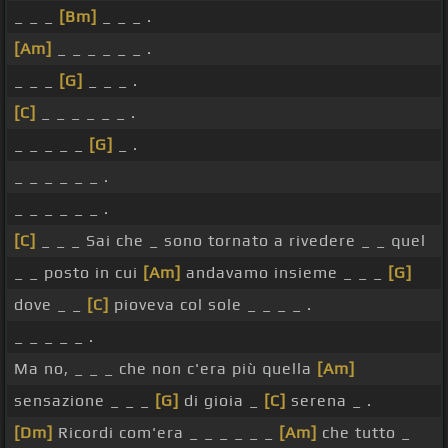
_ _ _
[Bm]
_ _ _ .
[Am]
_ _ _ _ _ _ .
_ _ _
[G]
_ _ _ .
[C]
_ _ _ _ _ _ .
_ _ _ _ _
[G]
_ .
_ _ _ _ _ _ .
_ _ _ _ _ _ .
[C]
_ _ _ Sai che _ sono tornato a rivedere _ _ quel
_ _ posto in cui
[Am]
andavamo insieme _ _ _
[G]
dove _ _
[C]
pioveva col sole _ _ _ _ .
_ _ _ _ _ .
Ma no, _ _ _ che non c'era più quella
[Am]
sensazione _ _ _
[G]
di gioia _
[C]
serena _ .
[Dm]
Ricordi com'era _ _ _ _ _ _
[Am]
che tutto _