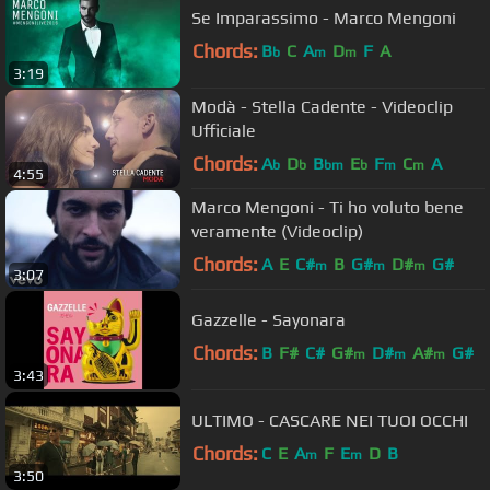
Se Imparassimo - Marco Mengoni
Chords:
B
C
A
D
F
A
b
m
m
3:19
Modà - Stella Cadente - Videoclip
Ufficiale
Chords:
A
D
B
E
F
C
A
b
b
bm
b
m
m
4:55
Marco Mengoni - Ti ho voluto bene
veramente (Videoclip)
Chords:
A
E
C#
B
G#
D#
G#
m
m
m
3:07
Gazzelle - Sayonara
Chords:
B
F#
C#
G#
D#
A#
G#
m
m
m
3:43
ULTIMO - CASCARE NEI TUOI OCCHI
Chords:
C
E
A
F
E
D
B
m
m
3:50