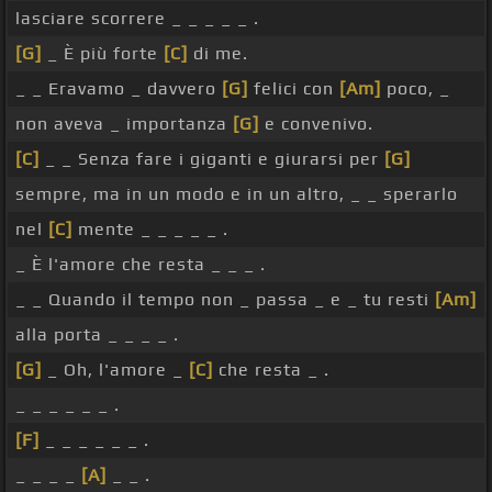
lasciare scorrere _ _ _ _ _ .
[G]
_ È più forte
[C]
di me.
_ _ Eravamo _ davvero
[G]
felici con
[Am]
poco, _
non aveva _ importanza
[G]
e convenivo.
[C]
_ _ Senza fare i giganti e giurarsi per
[G]
sempre, ma in un modo e in un altro, _ _ sperarlo
nel
[C]
mente _ _ _ _ _ .
_ È l'amore che resta _ _ _ .
_ _ Quando il tempo non _ passa _ e _ tu resti
[Am]
alla porta _ _ _ _ .
[G]
_ Oh, l'amore _
[C]
che resta _ .
_ _ _ _ _ _ .
[F]
_ _ _ _ _ _ .
_ _ _ _
[A]
_ _ .