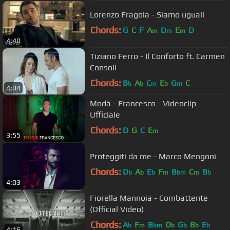
Lorenzo Fragola - Siamo uguali
Chords:
G
C
F
A
D
E
D
m
m
m
4:40
Tiziano Ferro - Il Conforto ft. Carmen
Consoli
Chords:
B
A
C
E
G
C
b
b
m
b
m
4:04
Modà - Francesco - Videoclip
Ufficiale
Chords:
D
G
C
E
m
3:55
Proteggiti da me - Marco Mengoni
Chords:
D
A
E
F
B
C
B
b
b
b
m
bm
m
b
4:03
Fiorella Mannoia - Combattente
(Official Video)
Chords:
A
F
B
D
G
B
E
b
m
bm
b
b
b
b
4:16