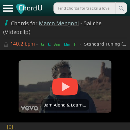
C
U
hord
Chords for
Marco Mengoni
- Sai che
(Videoclip)
140.2
bpm
Standard Tuning (EADGBE)
G
C
A
D
F
m
m
Jam Along & Learn...
[C]
.