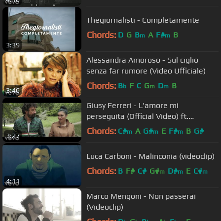
Thegiornalisti - Completamente
Chords:
D
G
B
A
F#
B
m
m
3:39
Alessandra Amoroso - Sul ciglio
senza far rumore (Video Ufficiale)
Chords:
B
F
C
G
D
B
b
m
m
3:46
Giusy Ferreri - L'amore mi
perseguita (Official Video) ft.
Federico Zampaglione
Chords:
C#
A
G#
E
F#
B
G#
m
m
m
3:27
Luca Carboni - Malinconia (videoclip)
Chords:
B
F#
C#
G#
D#
E
C#
m
m
m
4:11
Marco Mengoni - Non passerai
(Videoclip)