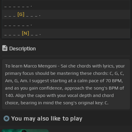
_ _ _ _ _ _ .
_ _ _
[G]
_ _ _ .
_ _ _ _ _ _ .
_ _ _ _
[N]
_ _ .
Description
To learn Marco Mengoni - Sai che chords with lyrics, your
primary focus should be mastering these chords: C, G, C,
Am, G, Am. I suggest starting at a calm pace of 70 BPM,
and as you gain confidence, approach the song's BPM of
140. Align the capo with your vocal depth and chord
choice, bearing in mind the song's original key: C.
You may also like to play