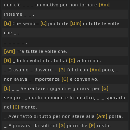
non c'è _ _ _ un motivo per non tornare
[Am]
insieme _ _ .
[G]
Che sembri
[C]
più forte
[Dm]
di tutte le volte
che _ .
_ _ _ _ _ .
[Am]
Tra tutte le volte che.
[G]
_ Io ho voluto te, tu hai
[C]
voluto me.
_ Eravamo _ davvero _
[G]
felici con
[Am]
poco, _
non aveva _ importanza
[G]
e convenivo.
[C]
_ _ Senza fare i giganti e giurarsi per
[G]
sempre, _ ma in un modo e in un altro, _ _ sperarlo
nel
[C]
mente.
_ Aver fatto di tutto per non stare alla
[Am]
porta.
_ E provarsi da soli col
[G]
poco che
[F]
resta.