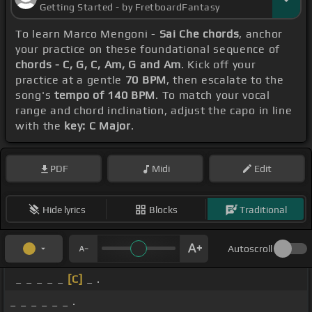
Getting Started - by FretboardFantasy
To learn Marco Mengoni -
Sai Che chords
, anchor
your practice on these foundational sequence of
chords - C, G, C, Am, G and Am
. Kick off your
practice at a gentle
70 BPM
, then escalate to the
song's
tempo of 140 BPM
. To match your vocal
range and chord inclination, adjust the capo in line
with the
key: C Major
.
PDF
Midi
Edit
Hide lyrics
Blocks
Traditional
Autoscroll
_ _ _ _ _
[C]
_ .
_ _ _ _ _ _ .