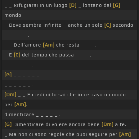
_ _ Rifugiarsi in un luogo
[D]
_ lontano dal
[G]
mondo.
_ Dove sembra infinito _ anche un solo
[C]
secondo
_ _ _ _ _ .
_ _ Dell'amore
[Am]
che resta _ _ _ .
_ E
[C]
del tempo che passa _ _ _ .
_ _ _ _ _ _ .
[G]
_ _ _ _ _ _ .
_ _ _ _ _ _ .
[Dm]
_ _ E credimi lo sai che io cercavo un modo
per
[Am]
.
dimenticare _ _ _ _ _ .
[G]
Dimenticare di volere ancora bene
[Dm]
a te.
_ Ma non ci sono regole che puoi seguire per
[Am]