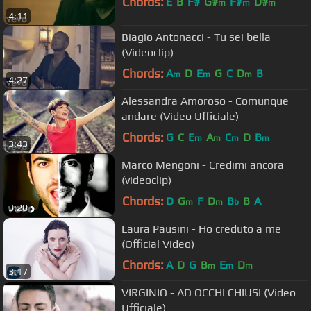
Chords:
E
B
F#
G#
F#
D#
m
m
m
4:11
Biagio Antonacci - Tu sei bella
(Videoclip)
Chords:
A
D
E
G
C
D
B
m
m
m
4:27
Alessandra Amoroso - Comunque
andare (Video Ufficiale)
Chords:
G
C
E
A
C
D
B
m
m
m
m
3:43
Marco Mengoni - Credimi ancora
(videoclip)
Chords:
D
G
F
D
B
B
A
m
m
b
3:28
Laura Pausini - Ho creduto a me
(Official Video)
Chords:
A
D
G
B
E
D
m
m
m
3:17
VIRGINIO - AD OCCHI CHIUSI (Video
Ufficiale)