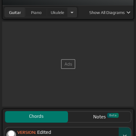
Guitar
Piano
Ukulele
Show
All Diagrams
Chords
Beta
Notes
Edited
VERSION: