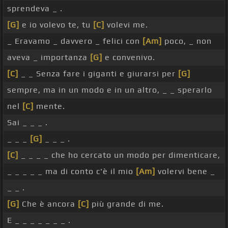
sprendeva _ .
[G]
e io volevo te, tu
[C]
volevi me.
_ Eravamo _ davvero _ felici con
[Am]
poco, _ non
aveva _ importanza
[G]
e convenivo.
[C]
_ _ Senza fare i giganti e giurarsi per
[G]
sempre, ma in un modo e in un altro, _ _ sperarlo
nel
[C]
mente.
Sai _ _ _ .
_ _ _
[G]
_ _ _ .
[C]
_ _ _ _ che ho cercato un modo per dimenticare,
_ _ _ _ _ ma di conto c'è il mio
[Am]
volervi bene _
_ _ .
[G]
Che è ancora
[C]
più grande di me.
E _ _ _ _ _ _ _ .