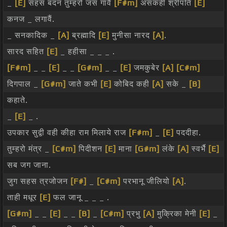
_
[E]
सहस बदन तुम्हरो जस गावैं
[F#m]
असकही श्रीपति
[E]
कनज _ लगावैं.
_ सनकादिक _
[A]
ब्रह्मादि
[E]
मुनीसा नारद
[A]
.
सारद सहित
[E]
_ हहीसा _ _ _ .
[F#m]
_ _
[E]
_ _
[G#m]
_ _
[E]
जमकुबेर
[A]
[C#m]
दिगपाल _
[G#m]
जाते कभी
[E]
कोबिद कही
[A]
सके _
[B]
कहाते.
_
[E]
_ .
उपकार सुद्वी वही कीहा राम मिलाये राज
[F#m]
_
[E]
पददीहा.
तुम्हरो मंत्र _
[C#m]
पिदीशन
[E]
माना
[G#m]
लंके
[A]
स्वर्भै
[E]
सब जग जाना.
जुग सहस त्रजोजन
[F#]
_
[C#m]
परभानू जीलियो
[A]
.
ताही मधूर
[E]
फल जानू _ _ _ .
[G#m]
_ _
[E]
_ _
[B]
_
[C#m]
प्रभु
[A]
मुक्रिका मेनी
[E]
_