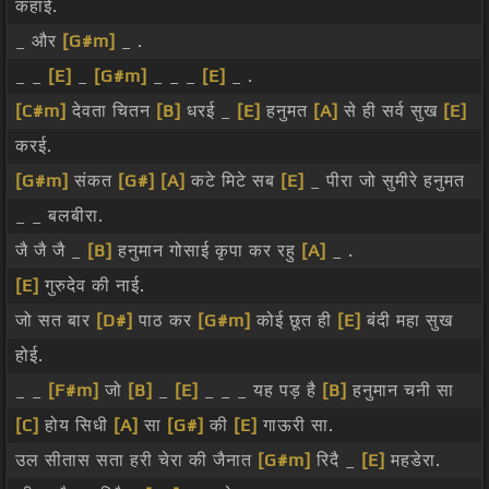
कहाई.
_ और
[G#m]
_ .
_ _
[E]
_
[G#m]
_ _ _
[E]
_ .
[C#m]
देवता चितन
[B]
धरई _
[E]
हनुमत
[A]
से ही सर्व सुख
[E]
करई.
[G#m]
संकत
[G#]
[A]
कटे मिटे सब
[E]
_ पीरा जो सुमीरे हनुमत
_ _ बलबीरा.
जै जै जै _
[B]
हनुमान गोसाई कृपा कर रहु
[A]
_ .
[E]
गुरुदेव की नाई.
जो सत बार
[D#]
पाठ कर
[G#m]
कोई छूत ही
[E]
बंदी महा सुख
होई.
_ _
[F#m]
जो
[B]
_
[E]
_ _ _ यह पड़ है
[B]
हनुमान चनी सा
[C]
होय सिधी
[A]
सा
[G#]
की
[E]
गाऊरी सा.
उल सीतास सता हरी चेरा की जैनात
[G#m]
रिदै _
[E]
महडेरा.