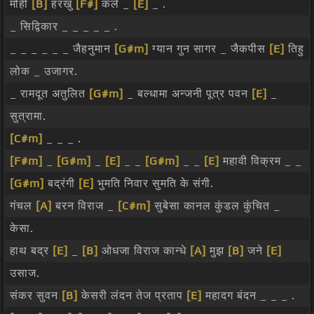
मोहीं
[B]
हरखु
[F#]
कले _
[E]
_ .
_ सिद्विकार _ _ _ _ _ .
_ _ _ _ _ _ जैहनुमान
[G#m]
ग्यान गुन सागर _ जैकपीस
[E]
तिहु
लोक _ उजागर.
_ रामदूत अतुलित
[G#m]
_ बल्धामा अन्जनी पूत्र पवन
[E]
_
सुत्रामा.
[C#m]
_ _ _ .
[F#m]
_
[G#m]
_
[E]
_ _
[G#m]
_ _
[E]
महावी विक्रम _ _
[G#m]
बद्रंगी
[E]
भुमति निवार सुमति के संगी.
गंचल
[A]
बरन विराज _
[C#m]
सुबेसा कानल कुंडल कुंचित _
केसा.
हाथ बद्र
[E]
_
[B]
ओधजा विराज कान्धे
[A]
मुझ
[B]
जने
[E]
उसाज.
संकर सुवन
[B]
केसरी लंदन तेज प्रताप
[E]
महादग बंदन _ _ _ .