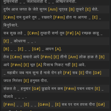
मुक्रिमाही _ _ जलधिलाही दे _ _ अच्छिरजनाही.
दुर्गम आज जगत के जेते सुगम
[Am]
नूग्रह
[B]
तुम्हरे
[E]
सेते.
[C#m]
राम दुआरे तुम _ रखवारे
[F#m]
होत ना आगया _
[E]
_
बिनुपैसारे.
सब सुख लहे _
[C#m]
तुम्हारी सर्णा तुम
[F#]
[A]
रच्छक काहू _
[E]
_ कोधरना _ _ .
[B]
_ _
[E]
_ _
[G#]
_ आपन
[A]
.
तेज
[C#m]
समारो आपे
[F#m]
[E]
तीनो
[Am]
लोक हाक ते
[B]
आपे
[F#m]
[E]
भूत
[A]
पिसाच निकट नहीं
[E]
आवे.
_ महाबीर जब नाम सुना है नासे रोग हरे
[F#]
सब
[E]
पीरा
[D#]
जपत निरंतर
[E]
हनुमत पीरा.
संकत ते _ हनुमार
[G#]
छुडावे मन कम
[F#m]
पचन ध्यान
[E]
_
योलावे _ _ _ .
[F#m]
_ _
[E]
_ _
[G#m]
_
[E]
सब पर राम तपस पीरा
[G#]