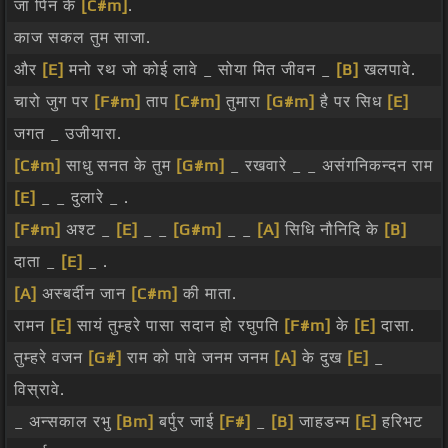
जा पिन के
[C#m]
.
काज सकल तुम साजा.
और
[E]
मनो रथ जो कोई लावे _ सोया मित जीवन _
[B]
खलपावे.
चारो जुग पर
[F#m]
ताप
[C#m]
तुमारा
[G#m]
है पर सिध
[E]
जगत _ उजीयारा.
[C#m]
साधु सनत के तुम
[G#m]
_ रखवारे _ _ असंगनिकन्दन राम
[E]
_ _ दुलारे _ .
[F#m]
अश्ट _
[E]
_ _
[G#m]
_ _
[A]
सिधि नौनिदि के
[B]
दाता _
[E]
_ .
[A]
अस्बर्दीन जान
[C#m]
की माता.
रामन
[E]
सायं तुम्हरे पासा सदान हो रघुपति
[F#m]
के
[E]
दासा.
तुम्हरे वजन
[G#]
राम को पावे जनम जनम
[A]
के दुख
[E]
_
विस्रावे.
_ अन्सकाल रभु
[Bm]
बर्पुर जाई
[F#]
_
[B]
जाहडन्म
[E]
हरिभट