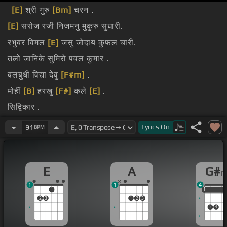
[E]
श्री गुरु
[Bm]
चरन .
[E]
सरोज रजी निजमनु मुकुरु सुधारी.
रभुबर विमल
[E]
जसु जोदाय कुफल चारी.
तलो जानिके सुमिरो पवल कुमार .
बलबुधी विद्या देवु
[F#m]
.
मोहीं
[B]
हरखु
[F#]
कले
[E]
.
सिद्विकार .
जैहनुमान
[G#m]
ग्यान गुन सागर जैकपीस
[E]
तिहु लोक उजागर.
Lyrics
On
91
BPM
E
A
G#
1
1
4
1
1
1
1
2
3
1
2
3
2
3