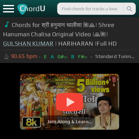
C
U
hord
Chords for श्री हनुमान चालीसा 🌺🙏| Shree
Hanuman Chalisa Original Video |🙏🌺|
GULSHAN KUMAR
| HARIHARAN |Full HD
90.65
bpm
Standard Tuning (EADGBE)
E
A
G#
B
F#
m
m
Jam Along & Learn...