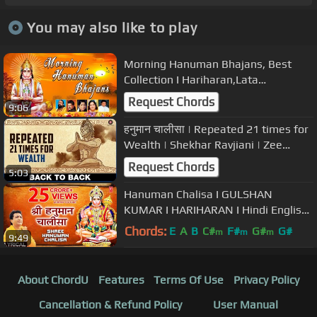
You may also like to play
Morning Hanuman Bhajans, Best
Collection I Hariharan,Lata
Mangeshkar,Hariom
Request Chords
9:06
Sharan,Anuradha Paudwal
हनुमान चालीसा | Repeated 21 times for
Wealth | Shekhar Ravjiani | Zee
Music Devotional
Request Chords
5:03
Hanuman Chalisa I GULSHAN
KUMAR I HARIHARAN I Hindi English
Lyrics I Lyrical Video
Chords:
E
A
B
C#
F#
G#
G#
m
m
m
9:49
About ChordU
Features
Terms Of Use
Privacy Policy
Cancellation & Refund Policy
User Manual