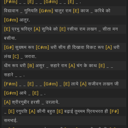
[F#m]
_ _
[E]
_ _
[G#m]
_ _
[E]
_ .
विद्यावान _ गुनियति
[G#m]
चातुर राम
[E]
काज _ करिबे को
[G#m]
आतुर.
[E]
प्रभु चरिद्र
[A]
सुनिबे को
[E]
रसीया राम लखन _ सीता मन
बसीया.
[G#]
सुख्षम रूप
[C#m]
धरी सीय ही दिखावा विकट रूप
[A]
धरी
लंख
[C]
_ जरावा.
धीम रूप धरी
[B]
असुर _ सहारे राम
[A]
चंग के काथ
[E]
_ _
सहारे _ _ .
[F#m]
_ _
[E]
_ _
[G#m]
_
[E]
लाये
[A]
सजीवन लखन जी
[G#m]
आये _
[E]
_ .
[A]
श्रीरगुबीर हरशी _ उरलाये.
_
[E]
रगुपति
[A]
कीनी बहुत
[E]
बढ़ाई तुममम प्रियभरत ही
[F#]
समभाई.