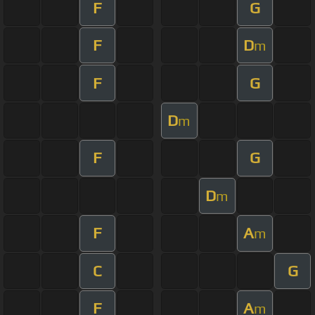
F
G
F
D
m
F
G
D
m
F
G
D
m
F
A
m
C
G
F
A
m