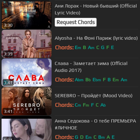
Ани Лорак - Новый бывший (Official
Lyric Video)
Request Chords
3:30
Alyosha - На Фоні Париж (lyric video)
Chords:
E
B
A
C
G
F
E
m
m
3:39
Слава - Заметает зима (Official
Audio 2017)
Chords:
A
B
E
F
B
E
A
bm
b
bm
m
m
3:41
SEREBRO – Пройдёт (Mood Video)
Chords:
C
F
F
C
A
m
m
b
3:41
Анна Седокова - О тебе ПРЕМЬЕРА
#ЛИЧНОЕ
Chords:
G
D
E
C
B
A
E
m
m