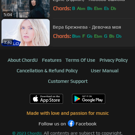
Chords:
B
A
B
E
E
D
bm
b
bm
b
b
5:04
Вера Брежнева - Девочка моя
Chords:
B
F
G
E
G
B
D
bm
b
bm
b
b
3:40
About ChordU
Features
Terms Of Use
Privacy Policy
Cancellation & Refund Policy
User Manual
Customer Support
Made with love and passion for music
Follow us on
Facebook
All contents are subject to copyright,
©
2023
ChordU.