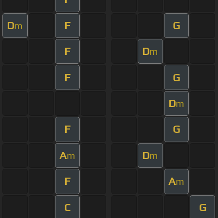
D
F
G
m
F
D
m
F
G
D
m
F
G
A
D
m
m
F
A
m
C
G