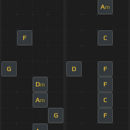
A
m
F
C
G
D
F
D
F
m
A
C
m
G
F