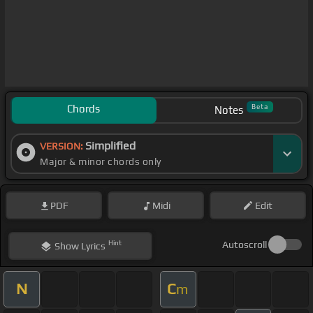
Chords
Beta
Notes
Simplified
VERSION:
Major & minor chords only
PDF
Midi
Edit
Hint
Autoscroll
Show
Lyrics
N
C
m