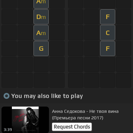
A
m
D
F
m
A
C
m
G
F
You may also like to play
Анна Седокова - Не твоя вина
(Премьера песни 2017)
Request Chords
3:39