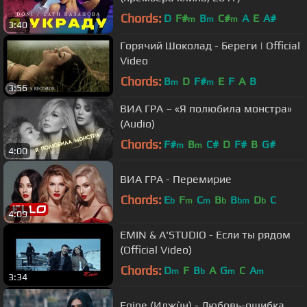
Chords:
D
F#
B
C#
A
E
A#
m
m
m
3:40
Горячий Шоколад - Береги | Official
Video
Chords:
B
D
F#
E
F
A
B
m
m
3:56
ВИА ГРА – «Я полюбила монстра»
(Audio)
Chords:
F#
B
C#
D
F#
B
G#
m
m
4:00
ВИА ГРА - Перемирие
Chords:
E
F
C
B
B
D
C
b
m
m
b
bm
b
4:09
EMIN & A'STUDIO - Если ты рядом
(Official Video)
Chords:
D
F
B
A
G
C
A
m
b
m
m
3:34
Egine (Иджùн) - Любовь-ошибка