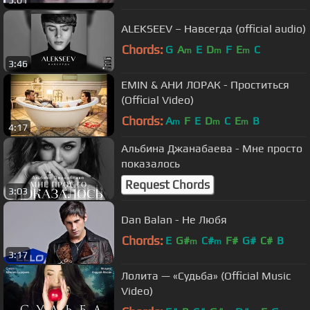
5:01
ALEKSEEV – Навсегда (official audio)
Chords:
G
A
E
D
F
E
C
m
m
m
3:46
EMIN & АНИ ЛОРАК - Проститься
(Official Video)
Chords:
A
F
E
D
C
E
B
m
m
m
4:17
Альбина Джанабаева - Мне просто
показалось
Request Chords
3:03
Dan Balan - Не Любя
Chords:
E
G#
C#
F#
G#
C#
B
m
m
3:17
Лолита — «Судьба» (Official Music
Video)