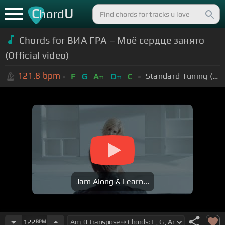
C
U
hord
Chords for ВИА ГРА – Моё сердце занято
(Official video)
121.8
bpm
Standard Tuning (EADGBE)
F
G
A
D
C
m
m
Jam Along & Learn...
122
BPM