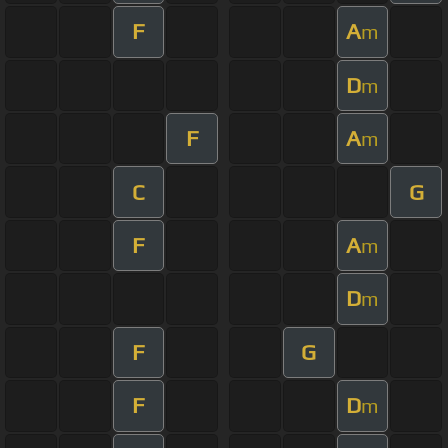
F
A
m
D
m
F
A
m
C
G
F
A
m
D
m
F
G
F
D
m