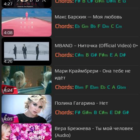
Chords:
F#
B
C#
G#
D#
E
G
m
m
4:27
Макс Барских — Моя любовь
Chords:
E
G
B
F
D
C
C
b
m
b
m
m
4:08
MBAND – Ниточка (Official Video) 0+
Chords:
C#
B
G#
F#
E
A
D#
m
m
4:26
Мари Краймбрери - Она тебе не
идёт
Chords:
B
F
E
E
C
A
G
bm
bm
b
bm
4:24
Полина Гагарина - Нет
Chords:
F#
G#
B
C#
E
D#
G#
m
m
4:05
Вера Брежнева - Ты мой человек
(Audio)