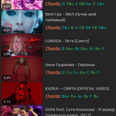
Chords:
D
F#
E
D#
G
F
C#
m
m
m
4:07
ВИА Гра - ЛМЛ (Лучик мой
любимый)
Chords:
C#
B
A
C#
G#
F#
D#
m
m
4:07
LOBODA - Лети [Сингл]
Chords:
B
A
B
E
E
B
F
bm
b
bm
b
m
3:04
Анна Седокова - Пираньи
Chords:
G
C
F
G
C
B
F
m
m
m
b
3:29
KAZKA — СВЯТА [OFFICIAL VIDEO]
Chords:
B
F
A
D
F
B
bm
m
b
b
b
3:12
DONI feat. Сати Казанова - Я украду
(премьера клипа, 2017)