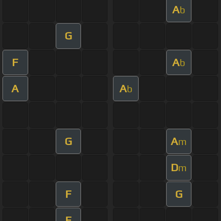
A
b
G
F
A
b
A
A
b
G
A
m
D
m
F
G
F