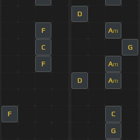
D
F
A
m
C
G
F
A
m
D
A
m
F
C
G