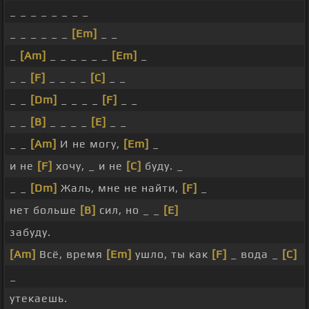
_ _ _ _ _ _ _ _
_ _ _ _ _ _
[Em]
_ _
_
[Am]
_ _ _ _ _ _
[Em]
_
_ _
[F]
_ _ _ _
[C]
_ _
_ _
[Dm]
_ _ _ _
[F]
_ _
_ _
[B]
_ _ _ _
[E]
_ _
_ _
[Am]
И не могу,
[Em]
_
и не
[F]
хочу, _ и не
[C]
буду. _
_ _
[Dm]
Жаль, мне не найти,
[F]
_
нет больше
[B]
сил, но _ _
[E]
забуду.
[Am]
Всё, время
[Em]
ушло, ты как
[F]
_ вода _
[C]
_
утекаешь.