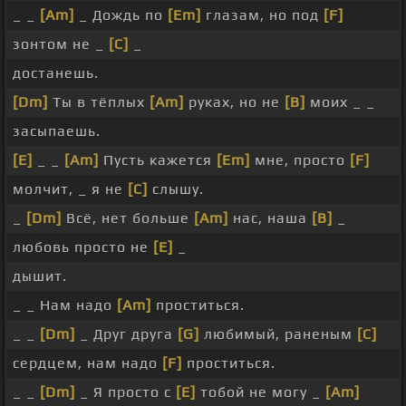
_ _
[Am]
_ Дождь по
[Em]
глазам, но под
[F]
зонтом не _
[C]
_
достанешь.
[Dm]
Ты в тёплых
[Am]
руках, но не
[B]
моих _ _
засыпаешь.
[E]
_ _
[Am]
Пусть кажется
[Em]
мне, просто
[F]
молчит, _ я не
[C]
слышу.
_
[Dm]
Всё, нет больше
[Am]
нас, наша
[B]
_
любовь просто не
[E]
_
дышит.
_ _ Нам надо
[Am]
проститься.
_ _
[Dm]
_ Друг друга
[G]
любимый, раненым
[C]
сердцем, нам надо
[F]
проститься.
_ _
[Dm]
_ Я просто с
[E]
тобой не могу _
[Am]