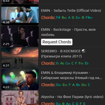
4:44
EMIN - Забыть Тебя (Official Video)
Chords:
F#
B
A
G
E
B
F#
m
m
m
4:38
EMIN - Backstage - Прости, моя
любовь
Request Chords
2:25
SEREBRO - В КОСМОСЕ 🌏
(Премьера клипа 2017)
Chords:
G
A
C
C
F
F
E
b
m
m
b
4:31
EMIN & Владимир Кузьмин -
Сибирские морозы (Новый год на
Первом)
Chords:
D
E
F
A
B
G
C
m
m
b
m
4:22
Alyosha - На Фоні Париж (lyric video)
Chords:
E
B
A
C
G
F
E
m
m