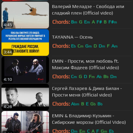
Валерий Меладзе - Свобода или
сладкий плен (Official video)
Chords:
B
G
E
A
F#
B
F#
m
m
m
4:45
TAYANNA — Осень
Chords:
E
C
G
D
D
F
A
b
m
m
m
m
3:44
EMIN - Прости, моя любовь ft.
Максим Фадеев (Official video)
Chords:
C
G
D
F
A
B
D
m
m
b
b
m
4:10
Сергей Лазарев & Дима Билан -
Прости меня (Official video)
Chords:
A
B
E
G
B
bm
b
b
4:28
EMIN & Владимир Кузьмин -
Сибирские морозы (Official Video)
Chords:
D
E
C
A
F
G
E
m
m
m
b