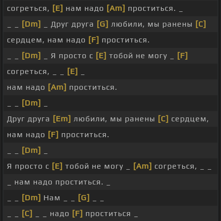
согреться,
[E]
нам надо
[Am]
проститься. _
_ _
[Dm]
_ Друг друга
[G]
любили, мы ранены
[C]
сердцем, нам надо
[F]
проститься.
_ _
[Dm]
_ Я просто с
[E]
тобой не могу _
[F]
согреться, _ _
[E]
_
нам надо
[Am]
проститься.
_ _
[Dm]
_
Друг друга
[Em]
любили, мы ранены
[C]
сердцем,
нам надо
[F]
проститься.
_ _
[Dm]
_
Я просто с
[E]
тобой не могу _
[Am]
согреться, _ _
_ нам надо проститься. _
_ _
[Dm]
Нам _ _
[G]
_ _
_ _
[C]
_ _ надо
[F]
проститься _