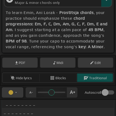
Major & minor chords only
To learn Emin, Ani Lorak -
Prostitsja chords
, your
practice should emphasize these
chord
progressions: Em, F, C, Dm, Am, G, C, F, Dm, E and
Am
. I suggest starting at a calm pace of
49 BPM
,
and as you gain confidence, approach the song's
BPM of 98
. Tune your capo to accommodate your
vocal range, referencing the song's
key: A Minor
.
PDF
Midi
Edit
Hide lyrics
Blocks
Traditional
Autoscroll
_ _ _ _ _ _ _ _
_ _ _ _ _ _ _ _