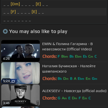
_ _
[Dm]
_ _ _ _
[E]
_ _
_ _
[F]
_ _ _ _
[E]
_ _
_ _ _ _ _ _ _ _
You may also like to play
EMIN & Полина Гагарина - В
невесомости (Official Video)
Chords:
F
B
B
E
E
C
C
bm
b
bm
b
m
4:28
Наталия Бучинская - Налейте
шампанского
Chords:
B
D
B
A
E
E
G
b
m
bm
m
m
5:24
ALEKSEEV – Навсегда (official audio)
Chords:
G
A
E
D
F
E
C
m
m
m
3:46