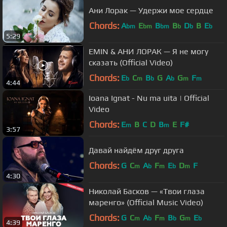
Ани Лорак — Удержи мое сердце
Chords:
A
E
B
B
D
B
E
bm
bm
bm
b
b
b
5:29
EMIN & АНИ ЛОРАК — Я не могу
сказать (Official Video)
Chords:
E
C
B
G
A
G
F
b
m
b
b
m
m
4:44
Ioana Ignat - Nu ma uita | Official
Video
Chords:
E
B
C
D
B
E
F#
m
m
3:57
Давай найдём друг друга
Chords:
G
C
A
F
E
D
F
m
b
m
b
m
4:30
Николай Басков — «Твои глаза
маренго» (Official Music Video)
Chords:
G
C
A
F
B
G
E
m
b
m
b
m
b
4:39