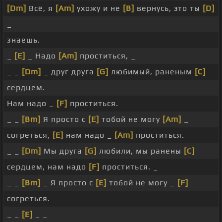
[Dm]
Всё, я
[Am]
ухожу и не
[B]
вернусь, это ты
[D]
_
знаешь.
_
[E]
_ Надо
[Am]
проститься, _
_ _
[Dm]
_ друг друга
[G]
любимый, раненым
[C]
сердцем.
Нам надо _
[F]
проститься.
_ _
[Bm]
Я просто с
[E]
тобой не могу
[Am]
_
согреться,
[E]
нам надо _
[Am]
проститься.
_ _
[Dm]
Мы друга
[G]
любили, мы ранены
[C]
сердцем, нам надо
[F]
проститься. _
_ _
[Bm]
_ Я просто с
[E]
тобой не могу _
[F]
согреться.
_ _
[E]
_ _