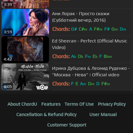
3:39
Ани Лорак - Просто скажи
(Субботний вечер, 2016)
Chords:
G#
C#
A
F#
F#
G
D
m
m
m
m
3:59
Ed Sheeran - Perfect (Official Music
Video)
Chords:
A
D
F
E
F
B
b
b
m
b
bm
4:42
Ирина Дубцова & Леонид Руденко -
"Москва - Нева" | Official video
Chords:
F
E
A
D
D
F#
m
m
m
4:05
About ChordU
Features
Terms Of Use
Privacy Policy
Cancellation & Refund Policy
User Manual
Customer Support