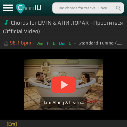
C
U
hord
Chords for EMIN & АНИ ЛОРАК - Проститься
(Official Video)
98.1
bpm
Standard Tuning (EADGBE)
A
F
E
D
C
m
m
Jam Along & Learn...
[Em]