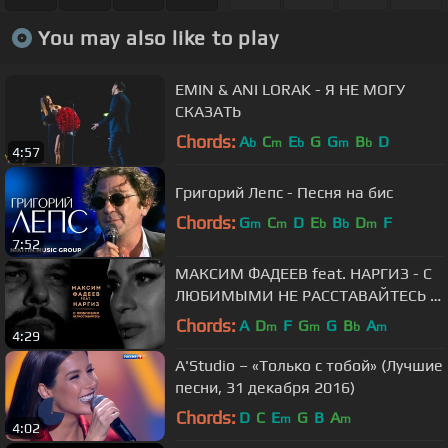
You may also like to play
EMIN & ANI LORAK - Я НЕ МОГУ
СКАЗАТЬ
Chords:
A
C
E
G
G
B
D
b
m
b
m
b
4:57
Григорий Лепс - Песня на бис
Chords:
G
C
D
E
B
D
F
m
m
b
b
m
7:52
МАКСИМ ФАДЕЕВ feat. НАРГИЗ - С
ЛЮБИМЫМИ НЕ РАССТАВАЙТЕСЬ |
ПРЕМЬЕРА 2016
Chords:
A
D
F
G
G
B
A
m
m
b
m
4:29
A'Studio – «Только с тобой» (Лучшие
песни, 31 декабря 2016)
Chords:
D
C
E
G
B
A
m
m
4:02