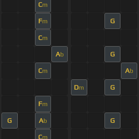
C
m
F
G
m
C
m
A
G
b
C
A
m
b
D
G
m
F
m
G
A
G
b
C
m