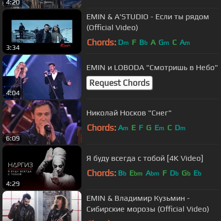
4:20
EMIN & A'STUDIO - Если ты рядом
(Official Video)
Chords:
D
F
B
A
G
C
A
m
b
m
m
3:34
EMIN и LOBODA "Смотришь в Небо"
Request Chords
4:04
Николай Носков "Снег"
Chords:
A
E
F
G
E
C
D
m
m
m
6:09
Я буду всегда с тобой [4K Video]
Chords:
B
E
A
F
D
G
E
b
bm
bm
b
b
b
4:29
EMIN & Владимир Кузьмин -
Сибирские морозы (Official Video)