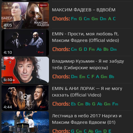
МАКСИМ ФАДЕЕВ – ВДВОЁМ
Chords:
F
G
C
G
D
A
C
m
m
m
m
4:05
EMIN - Прости, моя любовь ft.
Максим Фадеев (Official video)
Chords:
C
G
D
F
A
B
D
m
m
b
b
m
4:10
Владимир Кузьмин - Я не забуду
тебя (Сибирские морозы)
Chords:
D
E
C
F
A
G
B
m
m
m
b
6:10
EMIN & АНИ ЛОРАК — Я не могу
сказать (Official Video)
Chords:
E
C
B
G
A
G
F
b
m
b
b
m
m
4:44
Лестница в небо 2017 Наргиз и
Максим Фадеев Вдвоем (01)
Chords:
G
C
C
A
G
D
E
m
b
m