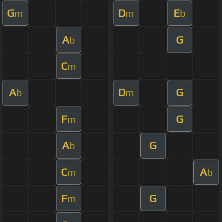
G
D
E
m
m
b
A
G
b
C
m
A
D
G
b
m
F
G
m
A
G
b
C
A
m
b
F
G
m