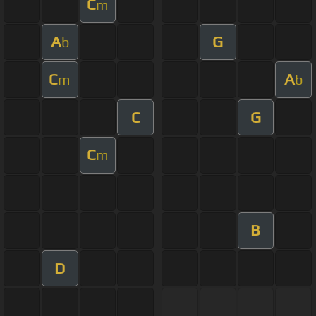
C
m
A
G
b
C
A
m
b
C
G
C
m
B
D