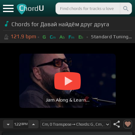
C
U
hord
Chords for Давай найдём друг друга
121.9
bpm
Standard Tuning (EADGBE)
G
C
A
F
E
m
b
m
b
Jam Along & Learn...
122
BPM