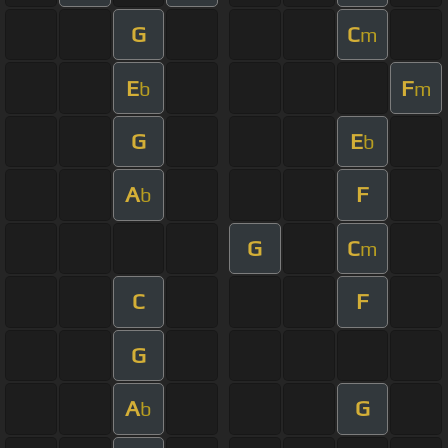
G
C
m
E
F
b
m
G
E
b
A
F
b
G
C
m
C
F
G
A
G
b