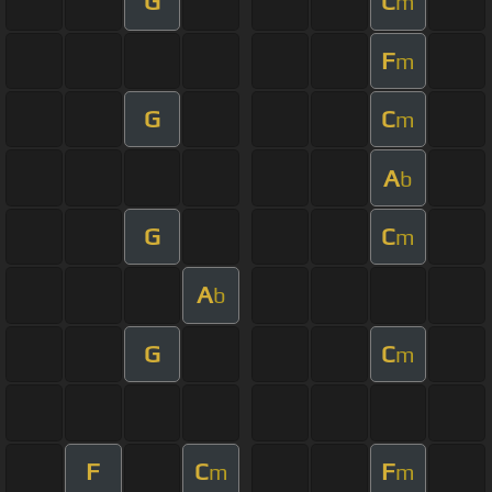
G
C
m
F
m
G
C
m
A
b
G
C
m
A
b
G
C
m
F
C
F
m
m