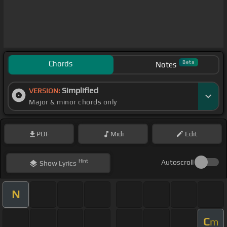
Chords
Beta
Notes
Simplified
VERSION:
Major & minor chords only
PDF
Midi
Edit
Hint
Autoscroll
Show
Lyrics
N
C
m