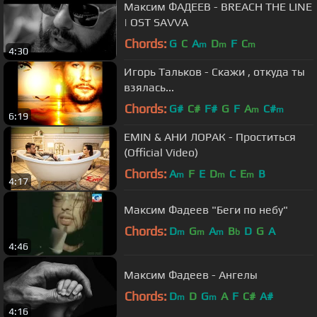
Максим ФАДЕЕВ - BREACH THE LINE
| OST SAVVA
Chords:
G
C
A
D
F
C
m
m
m
4:30
Игорь Тальков - Скажи , откуда ты
взялась...
Chords:
G#
C#
F#
G
F
A
C#
m
m
6:19
EMIN & АНИ ЛОРАК - Проститься
(Official Video)
Chords:
A
F
E
D
C
E
B
m
m
m
4:17
Максим Фадеев "Беги по небу"
Chords:
D
G
A
B
D
G
A
m
m
m
b
4:46
Максим Фадеев - Ангелы
Chords:
D
D
G
A
F
C#
A#
m
m
4:16