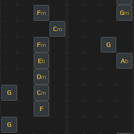
F
G
m
m
C
m
F
G
m
E
A
b
b
D
m
G
C
m
F
G