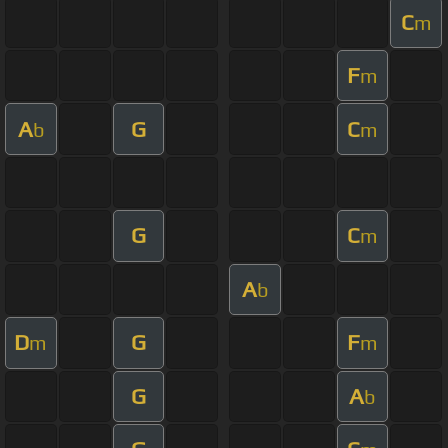
C
m
F
m
A
G
C
b
m
G
C
m
A
b
D
G
F
m
m
G
A
b