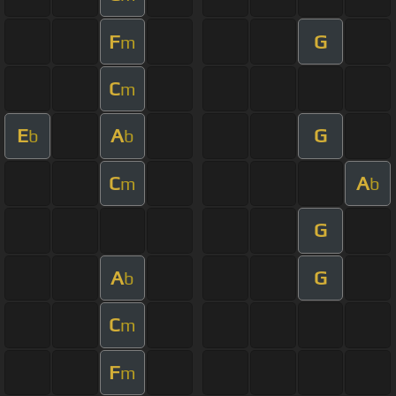
F
G
m
C
m
E
A
G
b
b
C
A
m
b
G
A
G
b
C
m
F
m