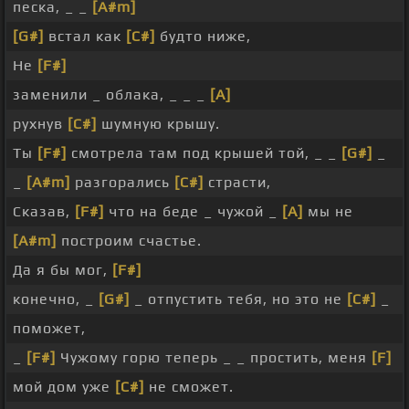
песка, _ _
[A#m]
[G#]
встал как
[C#]
будто ниже,
Не
[F#]
заменили _ облака, _ _ _
[A]
рухнув
[C#]
шумную крышу.
Ты
[F#]
смотрела там под крышей той, _ _
[G#]
_
_
[A#m]
разгорались
[C#]
страсти,
Сказав,
[F#]
что на беде _ чужой _
[A]
мы не
[A#m]
построим счастье.
Да я бы мог,
[F#]
конечно, _
[G#]
_ отпустить тебя, но это не
[C#]
_
поможет,
_
[F#]
Чужому горю теперь _ _ простить, меня
[F]
мой дом уже
[C#]
не сможет.