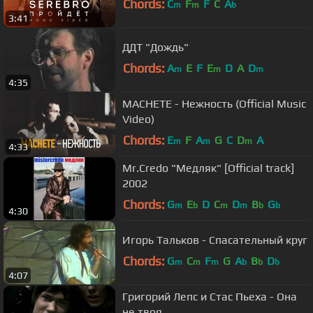
Chords:
C
F
F
C
A
m
m
b
3:41
ДДТ "Дождь"
Chords:
A
E
F
E
D
A
D
m
m
m
4:35
MACHETE - Нежность (Official Music
Video)
Chords:
E
F
A
G
C
D
A
m
m
m
4:33
Mr.Credo "Медляк" [Official track]
2002
Chords:
G
E
D
C
D
B
G
m
b
m
m
b
b
4:30
Игорь Тальков - Спасательный круг
Chords:
G
C
F
G
A
B
D
m
m
m
b
b
b
4:07
Григорий Лепс и Стас Пьеха - Она
не твоя