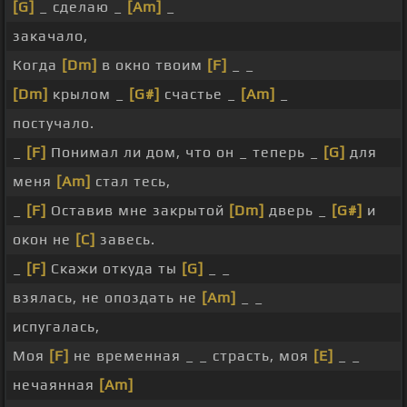
[G]
_ сделаю _
[Am]
_
закачало,
Когда
[Dm]
в окно твоим
[F]
_ _
[Dm]
крылом _
[G#]
счастье _
[Am]
_
постучало.
_
[F]
Понимал ли дом, что он _ теперь _
[G]
для
меня
[Am]
стал тесь,
_
[F]
Оставив мне закрытой
[Dm]
дверь _
[G#]
и
окон не
[C]
завесь.
_
[F]
Скажи откуда ты
[G]
_ _
взялась, не опоздать не
[Am]
_ _
испугалась,
Моя
[F]
не временная _ _ страсть, моя
[E]
_ _
нечаянная
[Am]