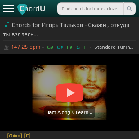
C
U
hord
Chords for Игорь Тальков - Скажи , откуда
ты взялась...
147.25
bpm
Standard Tuning (EADGBE)
G#
C#
F#
G
F
Jam Along & Learn...
[G#m]
[C]