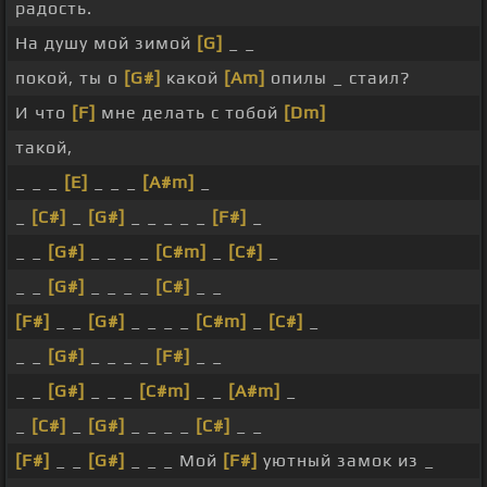
радость.
На душу мой зимой
[G]
_ _
покой, ты о
[G#]
какой
[Am]
опилы _ стаил?
И что
[F]
мне делать с тобой
[Dm]
такой,
_ _ _
[E]
_ _ _
[A#m]
_
_
[C#]
_
[G#]
_ _ _ _ _
[F#]
_
_ _
[G#]
_ _ _ _
[C#m]
_
[C#]
_
_ _
[G#]
_ _ _ _
[C#]
_ _
[F#]
_ _
[G#]
_ _ _ _
[C#m]
_
[C#]
_
_ _
[G#]
_ _ _ _
[F#]
_ _
_ _
[G#]
_ _ _
[C#m]
_ _
[A#m]
_
_
[C#]
_
[G#]
_ _ _ _
[C#]
_ _
[F#]
_ _
[G#]
_ _ _ Мой
[F#]
уютный замок из _