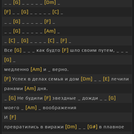
_ _
[G]
_ _ _ _ _
[Dm]
_
[F]
_ _
[G]
_ _ _ _ _
[C]
_
_ _
[G]
_ _ _ _ _
[F]
_
_ _
[G]
_ _ _ _ _
[Am]
_
_
[C]
_
[G]
_ _ _ _
[C]
_
[F]
_
Все
[G]
_ _ _ как будто
[F]
шло своим путем, _ _ _
[G]
_
медленно
[Am]
и _ верно.
[F]
Успех в делах семья и дом
[Dm]
_ _
[E]
лечили
ранами
[Am]
дня.
_
[G]
Не будили
[F]
звездные _ дожди _ _
[G]
моего _
[Am]
_ воображения
И
[F]
превратились в виражи
[Dm]
_ _
[G#]
в плавное