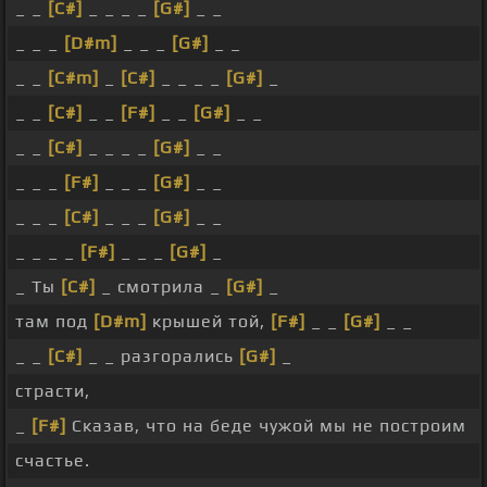
_ _
[C#]
_ _ _ _
[G#]
_ _
_ _ _
[D#m]
_ _ _
[G#]
_ _
_ _
[C#m]
_
[C#]
_ _ _ _
[G#]
_
_ _
[C#]
_ _
[F#]
_ _
[G#]
_ _
_ _
[C#]
_ _ _ _
[G#]
_ _
_ _ _
[F#]
_ _ _
[G#]
_ _
_ _ _
[C#]
_ _ _
[G#]
_ _
_ _ _ _
[F#]
_ _ _
[G#]
_
_ Ты
[C#]
_ смотрила _
[G#]
_
там под
[D#m]
крышей той,
[F#]
_ _
[G#]
_ _
_ _
[C#]
_ _ разгорались
[G#]
_
страсти,
_
[F#]
Сказав, что на беде чужой мы не построим
счастье.