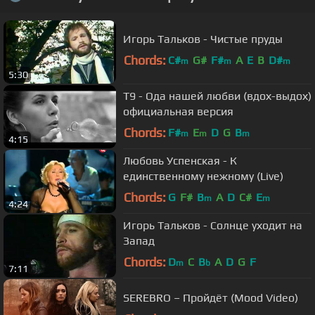
Игорь Тальков - Чистые пруды
Chords:
C#
G#
F#
A
E
B
D#
m
m
m
5:30
Т9 - Ода нашей любви (вдох-выдох)
официальная версия
Chords:
F#
E
D
G
B
m
m
m
4:15
Любовь Успенская - К
единственному нежному (Live)
Chords:
G
F#
B
A
D
C#
E
m
m
4:24
Игорь Тальков - Солнце уходит на
Запад
Chords:
D
C
B
A
D
G
F
m
b
7:11
SEREBRO – Пройдёт (Mood Video)