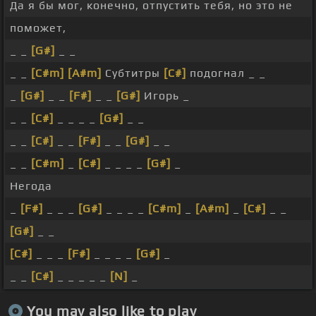
Да я бы мог, конечно, отпустить тебя, но это не
поможет,
_ _
[G#]
_ _
_ _
[C#m]
[A#m]
Субтитры
[C#]
подогнал _ _
_
[G#]
_ _
[F#]
_ _
[G#]
Игорь _
_ _
[C#]
_ _ _ _
[G#]
_ _
_ _
[C#]
_ _
[F#]
_ _
[G#]
_ _
_ _
[C#m]
_
[C#]
_ _ _ _
[G#]
_
Негода
_
[F#]
_ _ _
[G#]
_ _ _ _
[C#m]
_
[A#m]
_
[C#]
_ _
[G#]
_ _
[C#]
_ _ _
[F#]
_ _ _ _
[G#]
_
_ _
[C#]
_ _ _ _ _
[N]
_
You may also like to play