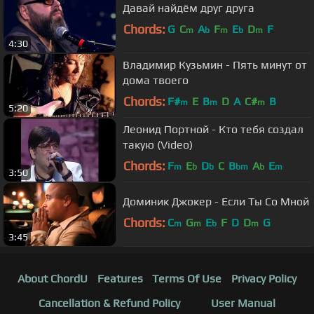
Давай найдём друг друга
Chords:
G
C
A
F
E
D
F
m
b
m
b
m
4:30
Владимир Кузьмин - Пять минут от
дома твоего
Chords:
F#
E
B
D
A
C#
B
m
m
m
5:20
Леонид Портной - Кто тебя создал
такую (Video)
Chords:
F
E
D
C
B
A
E
m
b
b
bm
b
m
3:50
Доминик Джокер - Если Ты Со Мной
Chords:
C
G
E
F
D
D
G
m
m
b
m
3:45
About ChordU
Features
Terms Of Use
Privacy Policy
Cancellation & Refund Policy
User Manual