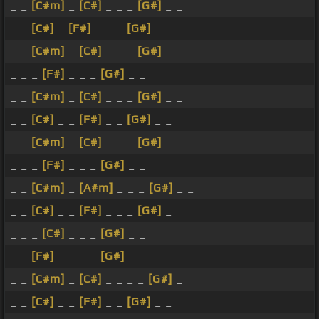
_ _
[C#m]
_
[C#]
_ _ _
[G#]
_ _
_ _
[C#]
_
[F#]
_ _ _
[G#]
_ _
_ _
[C#m]
_
[C#]
_ _ _
[G#]
_ _
_ _ _
[F#]
_ _ _
[G#]
_ _
_ _
[C#m]
_
[C#]
_ _ _
[G#]
_ _
_ _
[C#]
_ _
[F#]
_ _
[G#]
_ _
_ _
[C#m]
_
[C#]
_ _ _
[G#]
_ _
_ _ _
[F#]
_ _ _
[G#]
_ _
_ _
[C#m]
_
[A#m]
_ _ _
[G#]
_ _
_ _
[C#]
_ _
[F#]
_ _ _
[G#]
_
_ _ _
[C#]
_ _ _
[G#]
_ _
_ _
[F#]
_ _ _ _
[G#]
_ _
_ _
[C#m]
_
[C#]
_ _ _ _
[G#]
_
_ _
[C#]
_ _
[F#]
_ _
[G#]
_ _