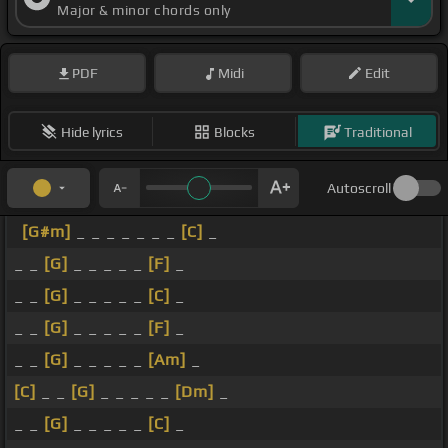
Major & minor chords only
PDF
Midi
Edit
Hide lyrics
Blocks
Traditional
Autoscroll
[G#m]
_ _ _ _ _ _ _
[C]
_
_ _
[G]
_ _ _ _ _
[F]
_
_ _
[G]
_ _ _ _ _
[C]
_
_ _
[G]
_ _ _ _ _
[F]
_
_ _
[G]
_ _ _ _ _
[Am]
_
[C]
_ _
[G]
_ _ _ _ _
[Dm]
_
_ _
[G]
_ _ _ _ _
[C]
_