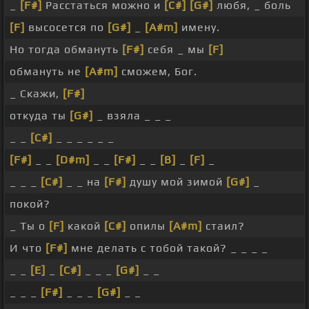
_
[F#]
Расстаться можно и
[C#]
[G#]
любя, _ боль
[F]
высосется по
[G#]
_
[A#m]
имену.
Но тогда обмануть
[F#]
себя _ мы
[F]
обмануть не
[A#m]
сможем, Бог.
_ Скажи,
[F#]
откуда ты
[G#]
_ взяла _ _ _
_ _
[C#]
_ _ _ _ _ _
[F#]
_ _
[D#m]
_ _
[F#]
_ _
[B]
_
[F]
_
_ _ _
[C#]
_ _ на
[F#]
душу мой зимой
[G#]
_
покой?
_ Ты о
[F]
какой
[C#]
опилы
[A#m]
стаил?
И что
[F#]
мне делать с тобой такой? _ _ _ _
_ _
[E]
_
[C#]
_ _ _
[G#]
_ _
_ _ _
[F#]
_ _ _
[G#]
_ _