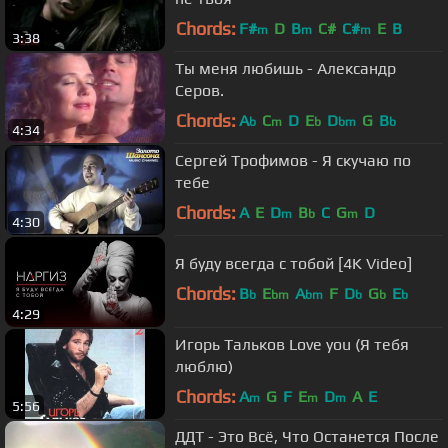
Chords:
F#
D
B
C#
C#
E
B
m
m
m
3:38
Ты меня любишь - Александр
Серов.
Chords:
A
C
D
E
D
G
B
b
m
b
bm
b
4:34
Сергей Трофимов - Я скучаю по
тебе
Chords:
A
E
D
B
C
G
D
m
b
m
4:30
Я буду всегда с тобой [4K Video]
Chords:
B
E
A
F
D
G
E
b
bm
bm
b
b
b
4:29
Игорь Тальков Love you (Я тебя
люблю)
Chords:
A
G
F
E
D
A
E
m
m
m
5:56
ДДТ - Это Всё, Что Остaнется После