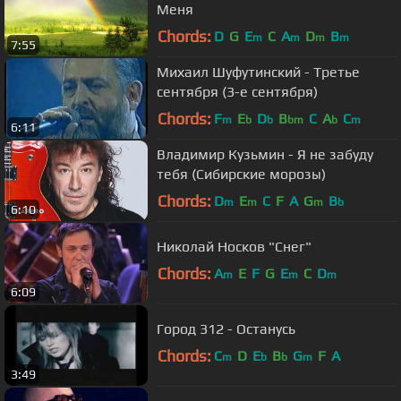
Меня
Chords:
D
G
E
C
A
D
B
m
m
m
m
7:55
Михаил Шуфутинский - Третье
сентября (3-е сентября)
Chords:
F
E
D
B
C
A
C
m
b
b
bm
b
m
6:11
Владимир Кузьмин - Я не забуду
тебя (Сибирские морозы)
Chords:
D
E
C
F
A
G
B
m
m
m
b
6:10
Николай Носков "Снег"
Chords:
A
E
F
G
E
C
D
m
m
m
6:09
Город 312 - Останусь
Chords:
C
D
E
B
G
F
A
m
b
b
m
3:49