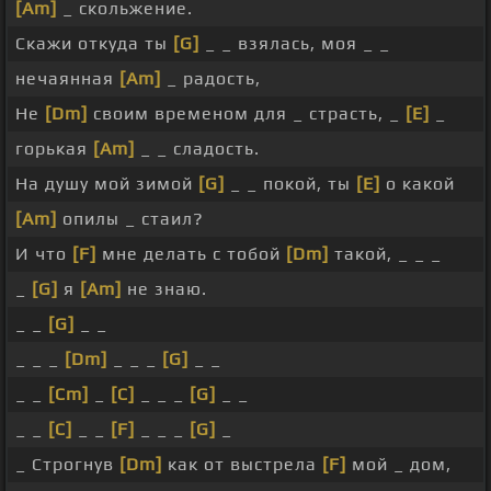
[Am]
_ скольжение.
Скажи откуда ты
[G]
_ _ взялась, моя _ _
нечаянная
[Am]
_ радость,
Не
[Dm]
своим временом для _ страсть, _
[E]
_
горькая
[Am]
_ _ сладость.
На душу мой зимой
[G]
_ _ покой, ты
[E]
о какой
[Am]
опилы _ стаил?
И что
[F]
мне делать с тобой
[Dm]
такой, _ _ _
_
[G]
я
[Am]
не знаю.
_ _
[G]
_ _
_ _ _
[Dm]
_ _ _
[G]
_ _
_ _
[Cm]
_
[C]
_ _ _
[G]
_ _
_ _
[C]
_ _
[F]
_ _ _
[G]
_
_ Строгнув
[Dm]
как от выстрела
[F]
мой _ дом,