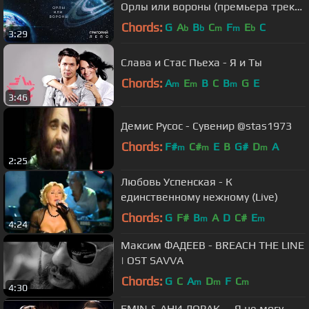
Орлы или вороны (премьера трека
2017)
Chords:
G
A
B
C
F
E
C
b
b
m
m
b
3:29
Слава и Стас Пьеха - Я и Ты
Chords:
A
E
B
C
B
G
E
m
m
m
3:46
Демис Русос - Сувенир @stas1973
Chords:
F#
C#
E
B
G#
D
A
m
m
m
2:25
Любовь Успенская - К
единственному нежному (Live)
Chords:
G
F#
B
A
D
C#
E
m
m
4:24
Максим ФАДЕЕВ - BREACH THE LINE
| OST SAVVA
Chords:
G
C
A
D
F
C
m
m
m
4:30
EMIN & АНИ ЛОРАК — Я не могу