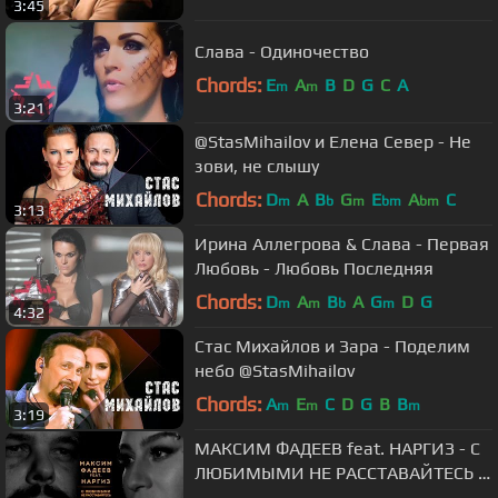
3:45
Слава - Одиночество
Chords:
E
A
B
D
G
C
A
m
m
3:21
@StasMihailov и Елена Север - Не
зови, не слышу
Chords:
D
A
B
G
E
A
C
m
b
m
bm
bm
3:13
Ирина Аллегрова & Слава - Первая
Любовь - Любовь Последняя
Chords:
D
A
B
A
G
D
G
m
m
b
m
4:32
Стас Михайлов и Зара - Поделим
небо @StasMihailov
Chords:
A
E
C
D
G
B
B
m
m
m
3:19
МАКСИМ ФАДЕЕВ feat. НАРГИЗ - С
ЛЮБИМЫМИ НЕ РАССТАВАЙТЕСЬ |
ПРЕМЬЕРА 2016