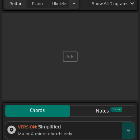
Guitar
Piano
Ukulele
Show
All Diagrams
Chords
Beta
Notes
Simplified
VERSION:
Major & minor chords only