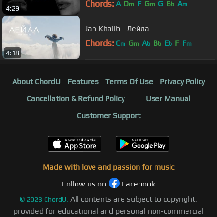
Chords:
A
D
F
G
G
B
A
m
m
b
m
4:29
Jah Khalib - Лейла
Chords:
C
G
A
B
E
F
F
m
m
b
b
b
m
4:18
About ChordU
Features
Terms Of Use
Privacy Policy
Cancellation & Refund Policy
User Manual
Customer Support
Made with love and passion for music
Follow us on
Facebook
All contents are subject to copyright,
©
2023
ChordU.
provided for educational and personal non-commercial