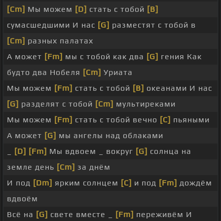
[Cm]
Мы можем
[D]
стать с тобой
[B]
сумасшедшими И нас
[G]
разместят с тобой в
[Cm]
разных палатах
А может
[Fm]
мы с тобой как два
[G]
гения Как
будто два Нобеля
[Cm]
Уриата
Мы можем
[Fm]
стать с тобой
[B]
океанами И нас
[G]
разделят с тобой
[Cm]
мультиреками
Мы можем
[Fm]
стать с тобой вечно
[C]
пьяными
А может
[G]
мы ангелы над облаками
_
[D]
[Fm]
Мы вдвоем _ вокруг
[G]
солнца на
земле день
[Cm]
за днём
И под
[Dm]
ярким солнцем
[C]
и под
[Fm]
дождём
вдвоём
Всё на
[G]
свете вместе _
[Fm]
переживём И