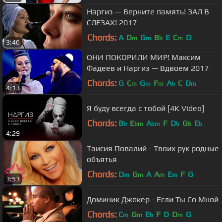
Наргиз — Верните память! ЗАЛ В
СЛЕЗАХ! 2017
Chords:
A
D
G
B
E
C
D
m
m
b
m
3:46
ОНИ ПОКОРИЛИ МИР! Максим
Фадеев и Наргиз — Вдвоем 2017
Chords:
G
C
G
F
A
C
D
m
m
m
b
m
4:13
Я буду всегда с тобой [4K Video]
Chords:
B
E
A
F
D
G
E
b
bm
bm
b
b
b
4:29
Таисия Повалий - Твоих рук родные
объятья
Chords:
D
G
A
A
E
F
G
m
m
m
m
3:53
Доминик Джокер - Если Ты Со Мной
Chords:
C
G
E
F
D
D
G
m
m
b
m