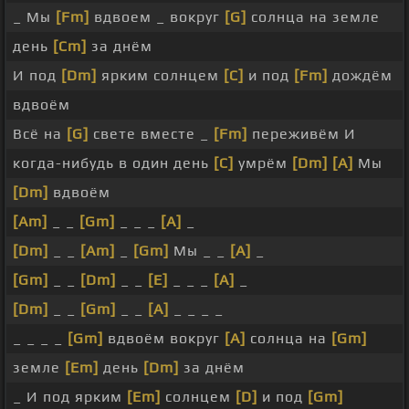
_ Мы
[Fm]
вдвоем _ вокруг
[G]
солнца на земле
день
[Cm]
за днём
И под
[Dm]
ярким солнцем
[C]
и под
[Fm]
дождём
вдвоём
Всё на
[G]
свете вместе _
[Fm]
переживём И
когда-нибудь в один день
[C]
умрём
[Dm]
[A]
Мы
[Dm]
вдвоём
[Am]
_ _
[Gm]
_ _ _
[A]
_
[Dm]
_ _
[Am]
_
[Gm]
Мы _ _
[A]
_
[Gm]
_ _
[Dm]
_ _
[E]
_ _ _
[A]
_
[Dm]
_ _
[Gm]
_ _
[A]
_ _ _ _
_ _ _ _
[Gm]
вдвоём вокруг
[A]
солнца на
[Gm]
земле
[Em]
день
[Dm]
за днём
_ И под ярким
[Em]
солнцем
[D]
и под
[Gm]