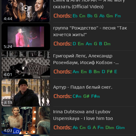
сказать (Official Video)
Chords:
E
C
B
G
A
G
F
b
m
b
b
m
m
4:44
группа "Рождество" - песня "Так
хочется жить!"
Chords:
D
E
A
G
B
D
m
m
m
5:24
Григорий Лепс, Александр
Розенбаум, Иосиф Кобзон -
Вечерняя застольная (2011)
Chords:
A
E
B
B
D
F#
E
m
m
m
4:01
Артур - Падал белый снег.
Chords:
C#
G#
F#
m
m
3:19
Irina Dubtsova and Lyubov
Uspenskaya - I love him too
Chords:
A
C
G
A
F
D
G
b
m
m
bm
bm
4:03