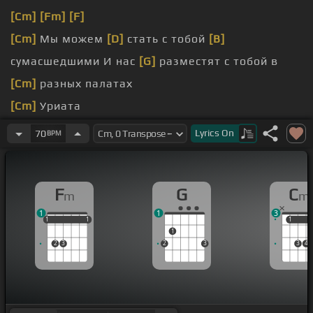
[Cm]
[Fm]
[F]
[Cm]
Мы можем
[D]
стать с тобой
[B]
сумасшедшими И нас
[G]
разместят с тобой в
[Cm]
разных палатах
[Cm]
Уриата
[Cm]
мультиреками
Lyrics
On
70
BPM
облаками
[G]
солнца на земле день
[Cm]
за днём
F
G
C
m
m
1
1
3
1
1
1
1
1
1
1
1
1
2
3
2
3
3
4