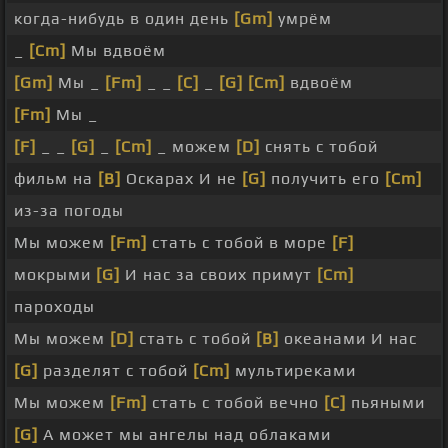
когда-нибудь в один день
[Gm]
умрём
_
[Cm]
Мы вдвоём
[Gm]
Мы _
[Fm]
_ _
[C]
_
[G]
[Cm]
вдвоём
[Fm]
Мы _
[F]
_ _
[G]
_
[Cm]
_ можем
[D]
снять с тобой
фильм на
[B]
Оскарах И не
[G]
получить его
[Cm]
из-за погоды
Мы можем
[Fm]
стать с тобой в море
[F]
мокрыми
[G]
И нас за своих примут
[Cm]
пароходы
Мы можем
[D]
стать с тобой
[B]
океанами И нас
[G]
разделят с тобой
[Cm]
мультиреками
Мы можем
[Fm]
стать с тобой вечно
[C]
пьяными
[G]
А может мы ангелы над облаками