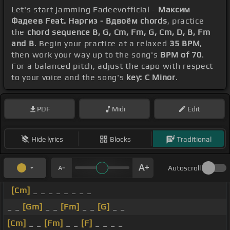
Let's start jamming Fadeevofficial -
Максим
Фадеев Feat. Наргиз - Вдвоём chords
, practice
the
chord sequence B, G, Cm, Fm, G, Cm, D, B, Fm
and B
. Begin your practice at a relaxed
35 BPM
,
then work your way up to the song's
BPM of 70
.
For a balanced pitch, adjust the capo with respect
to your voice and the song's
key: C Minor
.
PDF
Midi
Edit
Hide lyrics
Blocks
Traditional
Autoscroll
[Cm]
_ _ _ _ _ _ _ _
_ _
[Gm]
_ _
[Fm]
_ _
[G]
_ _
[Cm]
_ _
[Fm]
_ _
[F]
_ _ _ _