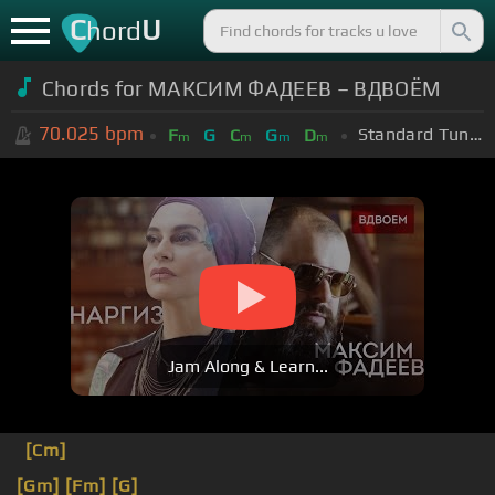
C
U
hord
Chords for МАКСИМ ФАДЕЕВ – ВДВОЁМ
70.025
bpm
Standard Tuning (EADGBE)
F
G
C
G
D
m
m
m
m
Jam Along & Learn...
[Cm]
[Gm]
[Fm]
[G]