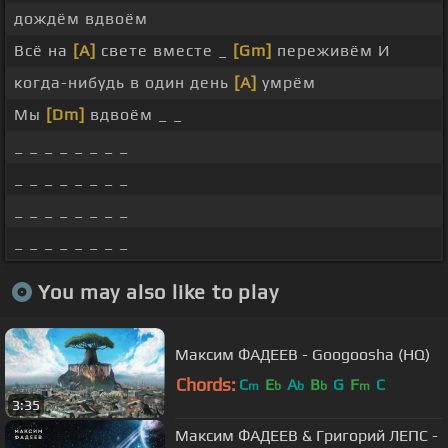
дождём вдвоём
Всё на
[A]
свете вместе _
[Gm]
переживём И
когда-нибудь в один день
[A]
умрём
Мы
[Dm]
вдвоём _ _
_ _ _ _ _ _ _ _
_ _ _ _ _ _ _ _
_ _ _ _ _ _ _ _
_ _ _ _ _ _ _ _
You may also like to play
Максим ФАДЕЕВ - Googoosha (HQ)
Chords:
C
E
A
B
G
F
C
m
b
b
b
m
3:35
Максим ФАДЕЕВ & Григорий ЛЕПС -