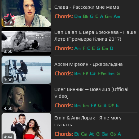
Слава - Расскажи мне мама
Chords:
D
B
G
C
A
G
A
m
b
m
m
3:16
Dan Balan & Вера Брежнева - Наше
Лето (Премьера Клипа 2017)
Chords:
A
F
C
E
G
E
D
m
m
3:50
Арсен Мірзоян - Джеральдіна
Chords:
B
F#
C#
F#
E
G
m
m
m
3:30
Олег Винник — Вовчиця [Official
Video]
Chords:
B
E
F#
G
B
C#
E
m
m
4:50
Emin & Ани Лорак - Я не могу
сказать
Chords:
E
C
A
G
G
G
A
b
m
b
m
b
4:44