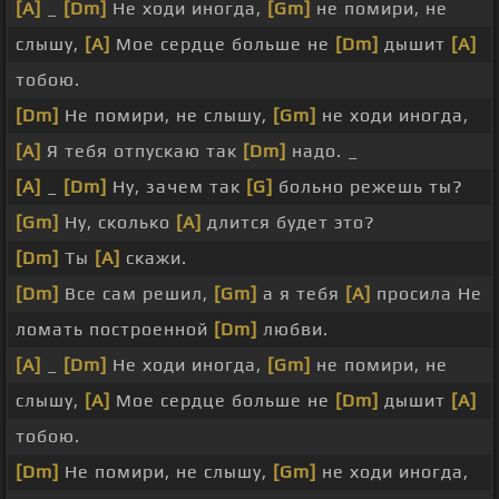
[A]
_
[Dm]
Не ходи иногда,
[Gm]
не помири, не
слышу,
[A]
Мое сердце больше не
[Dm]
дышит
[A]
тобою.
[Dm]
Не помири, не слышу,
[Gm]
не ходи иногда,
[A]
Я тебя отпускаю так
[Dm]
надо. _
[A]
_
[Dm]
Ну, зачем так
[G]
больно режешь ты?
[Gm]
Ну, сколько
[A]
длится будет это?
[Dm]
Ты
[A]
скажи.
[Dm]
Все сам решил,
[Gm]
а я тебя
[A]
просила Не
ломать построенной
[Dm]
любви.
[A]
_
[Dm]
Не ходи иногда,
[Gm]
не помири, не
слышу,
[A]
Мое сердце больше не
[Dm]
дышит
[A]
тобою.
[Dm]
Не помири, не слышу,
[Gm]
не ходи иногда,