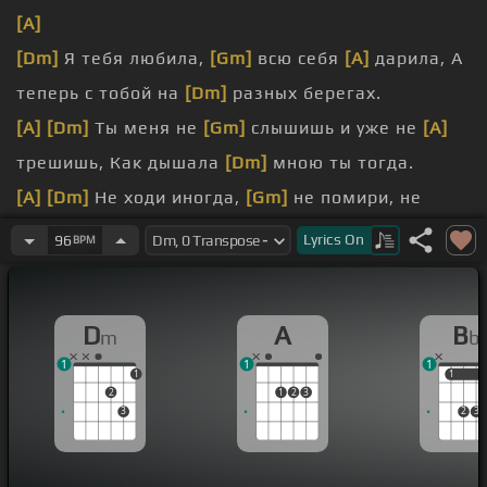
[A]
[Dm]
Я тебя любила,
[Gm]
всю себя
[A]
дарила, А
теперь с тобой на
[Dm]
разных берегах.
[A]
[Dm]
Ты меня не
[Gm]
слышишь и уже не
[A]
трешишь, Как дышала
[Dm]
мною ты тогда.
[A]
[Dm]
Не ходи иногда,
[Gm]
не помири, не
слышу,
[A]
Мое сердце больше не
[Dm]
дышит
[A]
Lyrics
On
96
BPM
тобою.
иногда,
[A]
Я тебя отпускаю так
[Dm]
надо.
D
A
B
m
b
[A]
[Dm]
Ну, зачем так
[G]
больно режешь ты?
1
1
1
[Gm]
Ну, сколько
[A]
длится будет это?
1
1
1
2
1
2
3
3
2
3