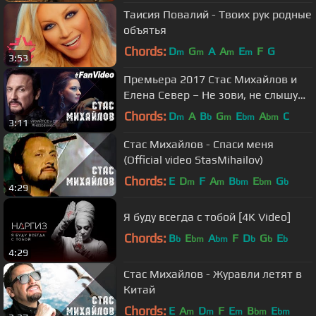
Таисия Повалий - Твоих рук родные
объятья
Chords:
D
G
A
A
E
F
G
m
m
m
m
3:53
Премьера 2017 Стас Михайлов и
Елена Север – Не зови, не слышу
(Fan Video)
Chords:
D
A
B
G
E
A
C
m
b
m
bm
bm
3:11
Стас Михайлов - Спаси меня
(Official video StasMihailov)
Chords:
E
D
F
A
B
E
G
m
m
bm
bm
b
4:29
Я буду всегда с тобой [4K Video]
Chords:
B
E
A
F
D
G
E
b
bm
bm
b
b
b
4:29
Стас Михайлов - Журавли летят в
Китай
Chords:
E
A
D
F
E
B
E
m
m
m
bm
bm