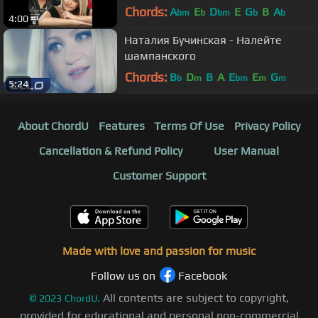
Chords:
A
E
D
E
G
B
A
bm
b
bm
b
b
4:00
Наталия Бучинская - Налейте
шампанского
Chords:
B
D
B
A
E
E
G
b
m
bm
m
m
5:24
About ChordU
Features
Terms Of Use
Privacy Policy
Cancellation & Refund Policy
User Manual
Customer Support
Made with love and passion for music
Follow us on
Facebook
All contents are subject to copyright,
©
2023
ChordU.
provided for educational and personal non-commercial