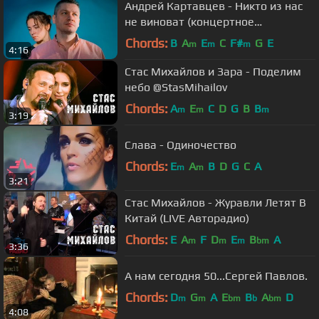
Андрей Картавцев - Никто из нас
не виноват (концертное
выступление)
Chords:
B
A
E
C
F#
G
E
m
m
m
4:16
Стас Михайлов и Зара - Поделим
небо @StasMihailov
Chords:
A
E
C
D
G
B
B
m
m
m
3:19
Слава - Одиночество
Chords:
E
A
B
D
G
C
A
m
m
3:21
Стас Михайлов - Журавли Летят В
Китай (LIVE Авторадио)
Chords:
E
A
F
D
E
B
A
m
m
m
bm
3:36
А нам сегодня 50...Сергей Павлов.
Chords:
D
G
A
E
B
A
D
m
m
bm
b
bm
4:08