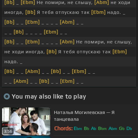
[Bb]
_
[Ebm]
Не помири, не слышу,
[Abm]
не ходи
иногда,
[Bb]
Я тебя отпускаю так
[Ebm]
надо. _
[Bb]
_ _
[Ebm]
_ _ _ _
[Abm]
_ _
_ _
[Bb]
_ _ _ _
[Ebm]
_ _
[Bb]
_ _
[Ebm]
_ _ _ _
[Abm]
Не помири, не слышу,
не ходи иногда,
[Bb]
Я тебя отпускаю так
[Ebm]
надо. _
[Bb]
_ _
[Abm]
_ _
[Bb]
_ _
[Ebm]
_ _
_ _
[Abm]
_ _
[Bb]
_ _
[Ebm]
_ _
You may also like to play
Наталья Могилевская — Я
танцевала
Chords:
E
B
A
B
A
G
D
bm
b
b
bm
bm
b
b
3:56