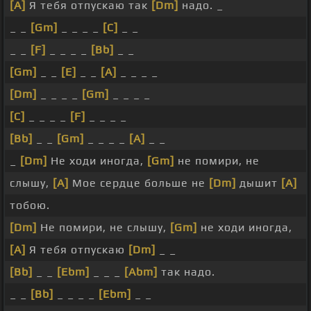
[A]
Я тебя отпускаю так
[Dm]
надо. _
_ _
[Gm]
_ _ _ _
[C]
_ _
_ _
[F]
_ _ _ _
[Bb]
_ _
[Gm]
_ _
[E]
_ _
[A]
_ _ _ _
[Dm]
_ _ _ _
[Gm]
_ _ _ _
[C]
_ _ _ _
[F]
_ _ _ _
[Bb]
_ _
[Gm]
_ _ _ _
[A]
_ _
_
[Dm]
Не ходи иногда,
[Gm]
не помири, не
слышу,
[A]
Мое сердце больше не
[Dm]
дышит
[A]
тобою.
[Dm]
Не помири, не слышу,
[Gm]
не ходи иногда,
[A]
Я тебя отпускаю
[Dm]
_ _
[Bb]
_ _
[Ebm]
_ _ _
[Abm]
так надо.
_ _
[Bb]
_ _ _ _
[Ebm]
_ _