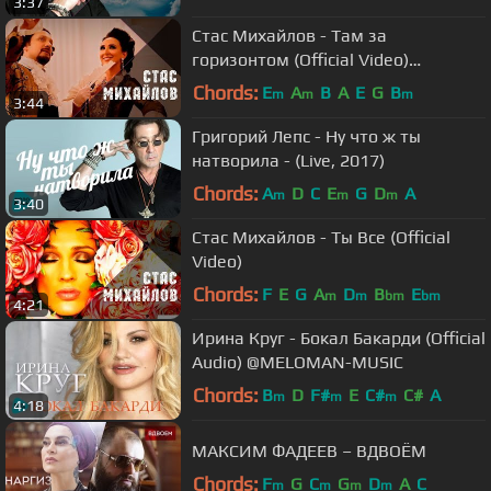
3:37
Стас Михайлов - Там за
горизонтом (Official Video)
@StasMihailov
Chords:
E
A
B
A
E
G
B
m
m
m
3:44
Григорий Лепс - Ну что ж ты
натворила - (Live, 2017)
Chords:
A
D
C
E
G
D
A
m
m
m
3:40
Стас Михайлов - Ты Все (Official
Video)
Chords:
F
E
G
A
D
B
E
m
m
bm
bm
4:21
Ирина Круг - Бокал Бакарди (Official
Audio) @MELOMAN-MUSIC
Chords:
B
D
F#
E
C#
C#
A
m
m
m
4:18
МАКСИМ ФАДЕЕВ – ВДВОЁМ
Chords:
F
G
C
G
D
A
C
m
m
m
m