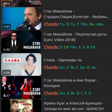
4:05
Стас Михайлов -
Страдая,Падая,Взлетая - Любовь
Запретная "Шансон года"2015.
Chords:
F
G
C
C
F#
B
A#
m
m
m
m
m
7:41
Стас Михайлов - Перепутаю даты
(Lyric Video 2018)
Chords:
D
C#
F#
E
A
B
F#
m
3:40
Слава - Однажды ты
Chords:
G
F
B
C
D
G
A
m
b
m
m
3:26
Стас Михайлов и Ани Лорак -
Холодно
Chords:
G
A
B
D
C
F
G
m
b
4:27
Ирина Круг и Алексей Брянцев -
Заходи ко мне во сне | ШАНСОН