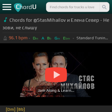
C
U
hord
Chords for @StasMihailov и Елена Север - Не
зови, не слышу
96.1
bpm
Standard Tuning (EADGBE)
D
A
B
G
E
m
b
m
bm
Jam Along & Learn...
[Dm]
[Bb]