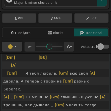
Major & minor chords only
PDF
Midi
Edit
Hide lyrics
Blocks
Traditional
Autoscroll
[Dm]
_ _ _ _ _ _
[Bb]
_ _
_ _
[A]
_ _ _ _ _ _
_
[Dm]
_ _ Я тебя любила,
[Gm]
всю себя
[A]
дарила, А теперь с тобой на
[Dm]
разных
берегах.
[A]
_
[Dm]
Ты меня не
[Gm]
слышишь и уже не
[A]
трешишь, Как дышала _
[Dm]
мною ты тогда.