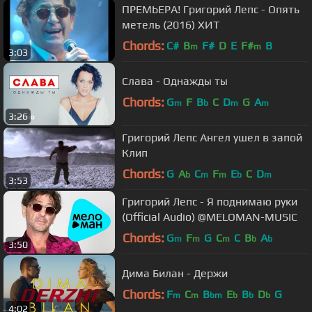
ПРЕМЬЕРА! Григорий Лепс - Опять
метель (2016) ХИТ
Chords:
C#
B
F#
D
E
F#
B
m
m
3:03
Слава - Однажды ты
Chords:
G
F
B
C
D
G
A
m
b
m
m
3:26
Григорий Лепс Ангел ушел в запой
Клип
Chords:
G
A
C
F
E
C
D
b
m
m
b
m
3:53
Григорий Лепс - Я поднимаю руки
(Official Audio) @MELOMAN-MUSIC
Chords:
G
F
G
C
C
B
A
m
m
m
b
b
3:50
Дима Билан - Держи
Chords:
F
C
B
E
B
D
G
m
m
bm
b
b
b
4:02