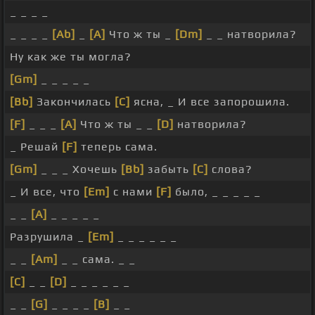
_ _ _ _
_ _ _ _
[Ab]
_
[A]
Что ж ты _
[Dm]
_ _ натворила?
Ну как же ты могла?
[Gm]
_ _ _ _ _
[Bb]
Закончилась
[C]
ясна, _ И все запорошила.
[F]
_ _ _
[A]
Что ж ты _ _
[D]
натворила?
_ Решай
[F]
теперь сама.
[Gm]
_ _ _ Хочешь
[Bb]
забыть
[C]
слова?
_ И все, что
[Em]
с нами
[F]
было, _ _ _ _ _
_ _
[A]
_ _ _ _ _
Разрушила _
[Em]
_ _ _ _ _ _
_ _
[Am]
_ _ сама. _ _
[C]
_ _
[D]
_ _ _ _ _ _
_ _
[G]
_ _ _ _
[B]
_ _