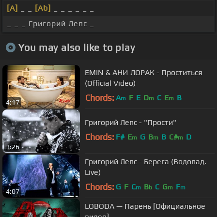
[A]
_ _
[Ab]
_ _ _ _ _ _
_ _ _ Григорий Лепс _
You may also like to play
EMIN & АНИ ЛОРАК - Проститься
(Official Video)
Chords:
A
F
E
D
C
E
B
m
m
m
4:17
Григорий Лепс - "Прости"
Chords:
F#
E
G
B
B
C#
D
m
m
m
3:26
Григорий Лепс - Берега (Водопад.
Live)
Chords:
G
F
C
B
C
G
F
m
b
m
m
4:07
LOBODA — Парень [Официальное
видео]