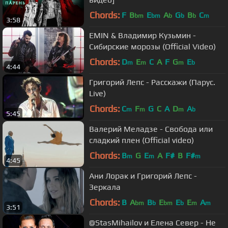
Chords:
F
B
E
A
G
B
C
bm
bm
b
b
b
m
3:58
EMIN & Владимир Кузьмин -
Сибирские морозы (Official Video)
Chords:
D
E
C
A
F
G
E
m
m
m
b
4:44
Григорий Лепс - Расскажи (Парус.
Live)
Chords:
C
F
G
C
A
D
A
m
m
m
b
5:45
Валерий Меладзе - Свобода или
сладкий плен (Official video)
Chords:
B
G
E
A
F#
B
F#
m
m
m
4:45
Ани Лорак и Григорий Лепс -
Зеркала
Chords:
B
A
B
E
E
E
A
bm
b
bm
b
m
m
3:51
@StasMihailov и Елена Север - Не