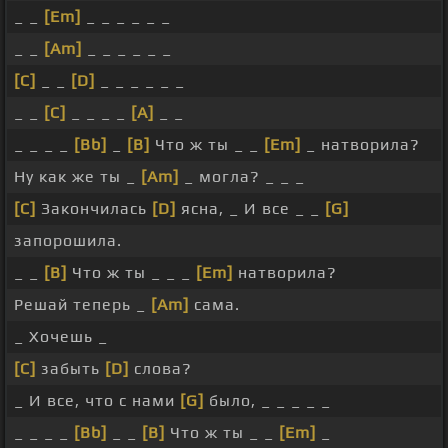
_ _
[Em]
_ _ _ _ _ _
_ _
[Am]
_ _ _ _ _ _
[C]
_ _
[D]
_ _ _ _ _ _
_ _
[C]
_ _ _ _
[A]
_ _
_ _ _ _
[Bb]
_
[B]
Что ж ты _ _
[Em]
_ натворила?
Ну как же ты _
[Am]
_ могла? _ _ _
[C]
Закончилась
[D]
ясна, _ И все _ _
[G]
запорошила.
_ _
[B]
Что ж ты _ _ _
[Em]
натворила?
Решай теперь _
[Am]
сама.
_ Хочешь _
[C]
забыть
[D]
слова?
_ И все, что с нами
[G]
было, _ _ _ _ _
_ _ _ _
[Bb]
_ _
[B]
Что ж ты _ _
[Em]
_