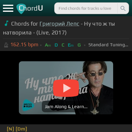
C
U
hord
Chords for
Григорий Лепс
- Ну что ж ты
натворила - (Live, 2017)
162.15
bpm
Standard Tuning (EADGBE)
A
D
C
E
G
m
m
Jam Along & Learn...
[N]
[Dm]