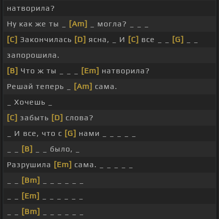
натворила?
Ну как же ты _
[Am]
_ могла? _ _ _
[C]
Закончилась
[D]
ясна, _ И
[C]
все _ _
[G]
_ _
запорошила.
[B]
Что ж ты _ _ _
[Em]
натворила?
Решай теперь _
[Am]
сама.
_ Хочешь _
[C]
забыть
[D]
слова?
_ И все, что с
[G]
нами _ _ _ _ _
_ _
[B]
_ _ было, _
Разрушила
[Em]
сама. _ _ _ _ _
_ _
[Bm]
_ _ _ _ _ _
_ _
[Em]
_ _ _ _ _ _
_ _
[Bm]
_ _ _ _ _ _