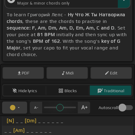
Major & minor chords only
To learn Григорий Лепс -
Ну Что Ж Ты Натворила
chords
, these are the chords to practise in
sequence: F, Am, Dm, Am, D, Em, Am, C and D
. Set
your pace at
81 BPM
initially and then sync up with
the song's
BPM of 162
. With the song's
key of G
Major
, set your capo to fit your vocal range and
chord choice.
PDF
Midi
Edit
Hide lyrics
Blocks
Traditional
Autoscroll
[N]
_ _
[Dm]
_ _ _ _ _ _
_ _
[Am]
_ _ _ _ _ _