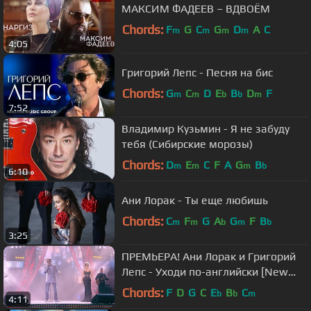
МАКСИМ ФАДЕЕВ – ВДВОЁМ
Chords:
F
G
C
G
D
A
C
m
m
m
m
4:05
Григорий Лепс - Песня на бис
Chords:
G
C
D
E
B
D
F
m
m
b
b
m
7:52
Владимир Кузьмин - Я не забуду
тебя (Сибирские морозы)
Chords:
D
E
C
F
A
G
B
m
m
m
b
6:10
Ани Лорак - Ты еще любишь
Chords:
C
F
G
A
G
F
B
m
m
b
m
b
3:25
ПРЕМЬЕРА! Ани Лорак и Григорий
Лепс - Уходи по-английски [New
Wave 2015]
Chords:
F
D
G
C
E
B
C
b
b
m
4:11