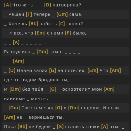
[A]
Что ж ты _ _
[D]
натворила?
_ Решай
[F]
теперь _
[Gm]
сама.
_ Хочешь
[Bb]
забыть
[C]
слова?
_ И все, что
[Em]
с нами
[F]
было, _ _ _ _
_ _
[A]
_ _ _ _ _
Разрушила _
[Dm]
сама. _ _ _ _
_ _
[Am]
_ _ _ _ _ _
_
[D]
Навей запах
[G]
на поселек,
[Em]
Что
[Am]
где-то рядом бродишь ты,
И
[Dm]
без тебя _
[G]
_ осиротелит Мои
[Am]
_
наивные _ мечты.
_
[Dm]
Слез в месяц
[G]
и
[Dm]
неделю, И если
[Am]
не _ вернешься ты,
Пока
[Bb]
не будем _
[G]
ставить точки
[A]
рты. _