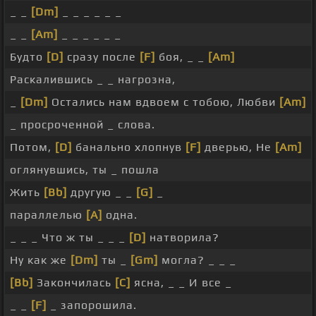
_ _
[Dm]
_ _ _ _ _ _
_ _
[Am]
_ _ _ _ _ _
Будто
[D]
сразу после
[F]
боя, _ _
[Am]
Раскалившись _ _ нагрозна,
_
[Dm]
Остались нам вдвоем с тобою, Любви
[Am]
_ просроченной _ слова.
Потом,
[D]
банально хлопнув
[F]
дверью, Не
[Am]
оглянувшись, ты _ пошла
Жить
[Bb]
другую _ _
[G]
_
параллелью
[A]
одна.
_ _ _ Что ж ты _ _ _
[D]
натворила?
Ну как же
[Dm]
ты _
[Gm]
могла? _ _ _
[Bb]
Закончилась
[C]
ясна, _ _ И все _
_ _
[F]
_ запорошила.