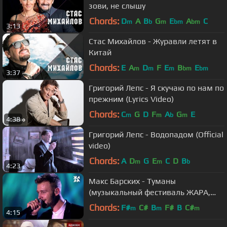
зови, не слышу
Chords:
D
A
B
G
E
A
C
m
b
m
bm
bm
3:13
Стас Михайлов - Журавли летят в
Китай
Chords:
E
A
D
F
E
B
E
m
m
m
bm
bm
3:37
Григорий Лепс - Я скучаю по нам по
прежним (Lyrics Video)
Chords:
C
G
D
F
A
G
E
m
m
b
m
4:38
Григорий Лепс - Водопадом (Official
video)
Chords:
A
D
G
E
C
D
B
m
m
b
4:23
Макс Барских - Туманы
(музыкальный фестиваль ЖАРА,
2017)
Chords:
F#
C#
B
F#
B
C#
m
m
m
4:15