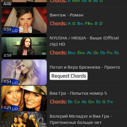
Chords:
E
A
G
B
A
D
bm
b
b
4:00
Винтаж - Роман
Chords:
A
G
B
F#
B
D
m
m
3:59
NYUSHA / НЮША - Выше (Official
clip) HD
Chords:
B
E
A
G
D
F
E
bm
bm
b
b
b
m
b
3:59
Потап и Вера Брежнева - Пронто
Request Chords
3:54
Виа Гра - Попытка номер 5
Chords:
B
C
A
G
E
G
F
b
m
b
m
b
m
3:25
Валерий Меладзе и Виа Гра -
Притяженья больше нет