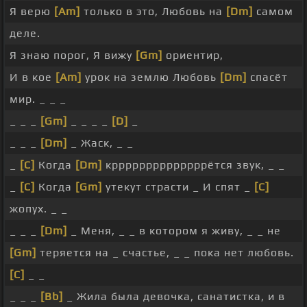
Я верю
[Am]
только в это, Любовь на
[Dm]
самом
деле.
Я знаю порог, Я вижу
[Gm]
ориентир,
И в кое
[Am]
урок на землю Любовь
[Dm]
спасёт
мир. _ _ _
_ _ _
[Gm]
_ _ _ _
[D]
_
_ _ _
[Dm]
_ Жаск, _ _
_
[C]
Когда
[Dm]
кррррррррррррррётся звук, _ _
_
[C]
Когда
[Gm]
утекут страсти _ И спят _
[C]
жопух. _ _
_ _ _
[Dm]
_ Меня, _ _ в котором я живу, _ _ не
[Gm]
теряется на _ счастье, _ _ пока нет любовь.
[C]
_ _
_ _ _
[Bb]
_ Жила была девочка, санатистка, и в