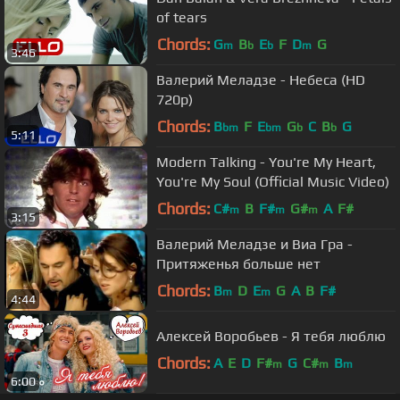
of tears
Chords:
G
B
E
F
D
G
m
b
b
m
3:46
Валерий Меладзе - Небеса (HD
720p)
Chords:
B
F
E
G
C
B
G
bm
bm
b
b
5:11
Modern Talking - You're My Heart,
You're My Soul (Official Music Video)
Chords:
C#
B
F#
G#
A
F#
m
m
m
3:15
Валерий Меладзе и Виа Гра -
Притяженья больше нет
Chords:
B
D
E
G
A
B
F#
m
m
4:44
Алексей Воробьев - Я тебя люблю
Chords:
A
E
D
F#
G
C#
B
m
m
m
6:00