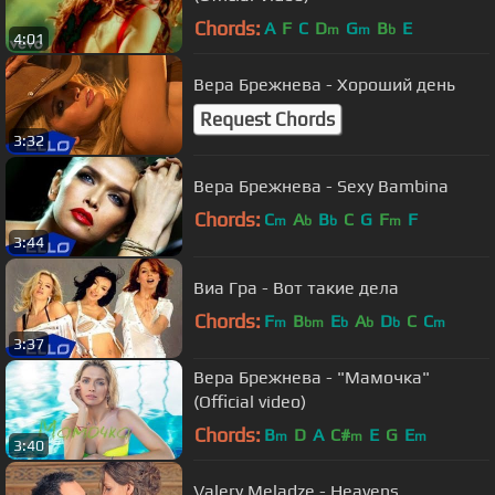
Chords:
A
F
C
D
G
B
E
m
m
b
4:01
Вера Брежнева - Хороший день
Request Chords
3:32
Вера Брежнева - Sexy Bambina
Chords:
C
A
B
C
G
F
F
m
b
b
m
3:44
Виа Гра - Вот такие дела
Chords:
F
B
E
A
D
C
C
m
bm
b
b
b
m
3:37
Вера Брежнева - "Мамочка"
(Official video)
Chords:
B
D
A
C#
E
G
E
m
m
m
3:40
Valery Meladze - Heavens