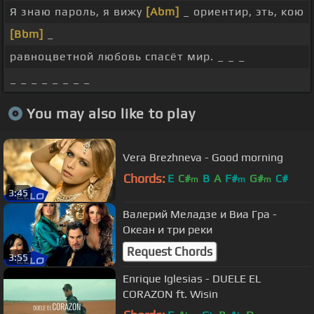
Я знаю пароль, я вижу
[Abm]
_ ориентир, эть, кою
[Bbm]
_
равноцветной любовь спасёт мир. _ _ _
_ _ _ _ _ _ _ _
You may also like to play
Vera Brezhneva - Good morning
Chords:
E
C#
B
A
F#
G#
C#
m
m
m
3:45
Валерий Меладзе и Виа Гра -
Океан и три реки
Request Chords
3:55
Enrique Iglesias - DUELE EL
CORAZON ft. Wisin