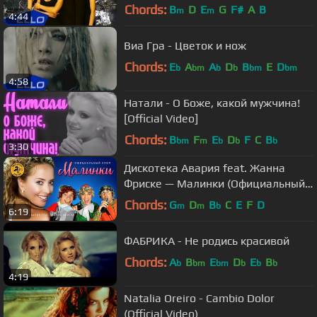
Chords:
B
D
E
G
F#
A
B
m
m
4:44
Виа Гра - Цветок и нож
Chords:
E
A
A
D
B
E
D
b
bm
b
b
bm
bm
4:58
Натали - О Боже, какой мужчина!
[Official Video]
Chords:
B
F
E
D
F
C
B
bm
m
b
b
b
3:30
Дискотека Авария feat. Жанна
Фриске — Малинки (Официальный
клип, 2006) [HQ]
Chords:
G
D
B
C
E
F
D
m
m
b
6:19
ФАБРИКА - Не родись красивой
Chords:
A
B
E
D
E
B
b
bm
bm
b
b
b
4:19
Natalia Oreiro - Cambio Dolor
(Official Video)