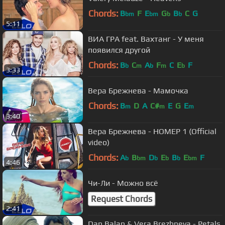
Chords:
B
F
E
G
B
C
G
bm
bm
b
b
5:11
ВИА ГРА feat. Вахтанг - У меня
появился другой
Chords:
B
C
A
F
C
E
F
b
m
b
m
b
3:33
Вера Брежнева - Мамочка
Chords:
B
D
A
C#
E
G
E
m
m
m
3:40
Вера Брежнева - НОМЕР 1 (Official
video)
Chords:
A
B
D
E
B
E
F
b
bm
b
b
b
bm
4:46
Чи-Ли - Можно всё
Request Chords
2:41
Dan Balan & Vera Brezhneva - Petals