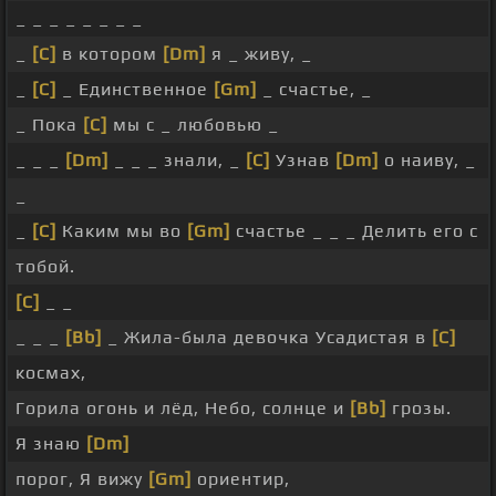
_ _ _ _ _ _ _ _
_
[C]
в котором
[Dm]
я _ живу, _
_
[C]
_ Единственное
[Gm]
_ счастье, _
_ Пока
[C]
мы с _ любовью _
_ _ _
[Dm]
_ _ _ знали, _
[C]
Узнав
[Dm]
о наиву, _
_
_
[C]
Каким мы во
[Gm]
счастье _ _ _ Делить его с
тобой.
[C]
_ _
_ _ _
[Bb]
_ Жила-была девочка Усадистая в
[C]
космах,
Горила огонь и лёд, Небо, солнце и
[Bb]
грозы.
Я знаю
[Dm]
порог, Я вижу
[Gm]
ориентир,