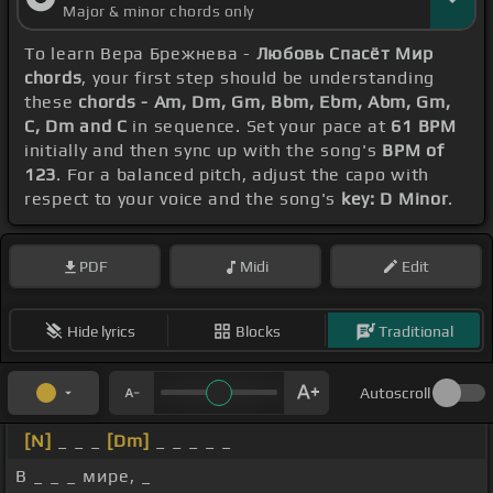
Major & minor chords only
To learn Вера Брежнева -
Любовь Спасёт Мир
chords
, your first step should be understanding
these
chords - Am, Dm, Gm, Bbm, Ebm, Abm, Gm,
C, Dm and C
in sequence. Set your pace at
61 BPM
initially and then sync up with the song's
BPM of
123
. For a balanced pitch, adjust the capo with
respect to your voice and the song's
key: D Minor
.
PDF
Midi
Edit
Hide lyrics
Blocks
Traditional
Autoscroll
[N]
_ _ _
[Dm]
_ _ _ _ _
В _ _ _ мире, _