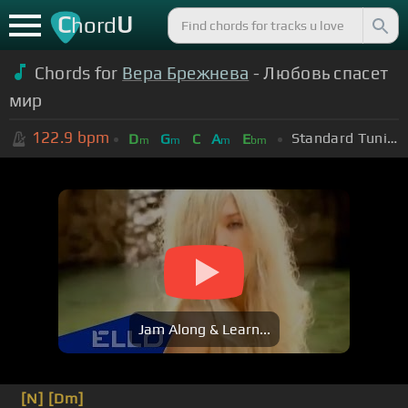
C
U
hord
Chords for
Вера Брежнева
- Любовь спасет
мир
122.9
bpm
Standard Tuning (EADGBE)
D
G
C
A
E
m
m
m
bm
Jam Along & Learn...
[N]
[Dm]