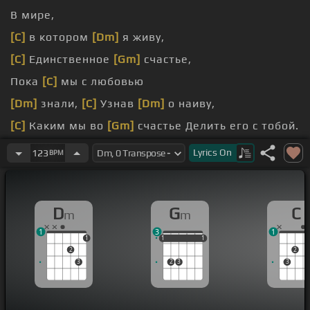
В мире,
[C]
в котором
[Dm]
я живу,
[C]
Единственное
[Gm]
счастье,
Пока
[C]
мы с любовью
[Dm]
знали,
[C]
Узнав
[Dm]
о наиву,
[C]
Каким мы во
[Gm]
счастье Делить его с тобой.
[Bb]
Жила-была девочка Усадистая в
[C]
космах,
Lyrics
On
123
BPM
D
G
C
m
m
1
3
1
1
1
1
1
1
1
1
2
2
3
2
3
3