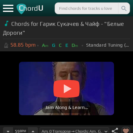
C
U
hord
Chords for Гарик Сукачев & Чайф - "Белые
Дороги"
58.85
bpm
Standard Tuning (EADGBE)
A
G
C
E
D
m
m
Jam Along & Learn...
59
BPM