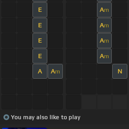
E
A
m
E
A
m
E
A
m
E
A
m
A
A
N
m
You may also like to play