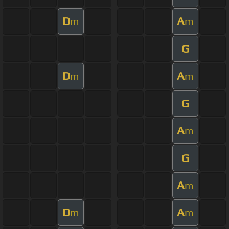
D
A
m
m
G
D
A
m
m
G
A
m
G
A
m
D
A
m
m