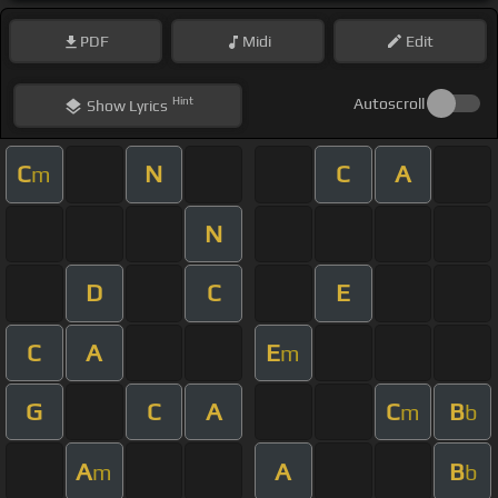
PDF
Midi
Edit
Hint
Autoscroll
Show
Lyrics
C
N
C
A
m
N
D
C
E
C
A
E
m
G
C
A
C
B
m
b
A
A
B
m
b