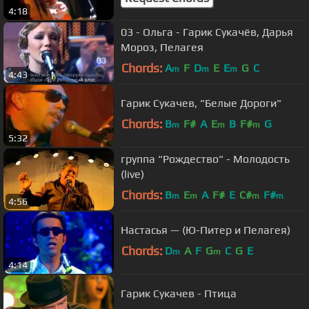
4:18
03 - Ольга - Гарик Сукачёв, Дарья
Мороз, Пелагея
Chords:
A
F
D
E
E
G
C
m
m
m
4:43
Гарик Сукачев, "Белые Дороги"
Chords:
B
F#
A
E
B
F#
G
m
m
m
5:32
группа "Рождество" - Молодость
(live)
Chords:
B
E
A
F#
E
C#
F#
m
m
m
m
4:56
Настасья — (Ю-Питер и Пелагея)
Chords:
D
A
F
G
C
G
E
m
m
4:14
Гарик Сукачев - Птица