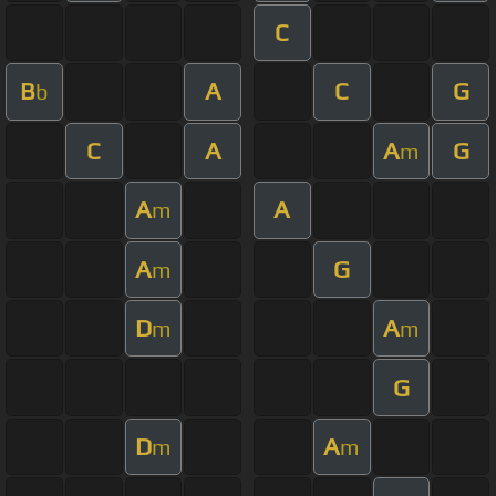
C
B
A
C
G
b
C
A
A
G
m
A
A
m
A
G
m
D
A
m
m
G
D
A
m
m