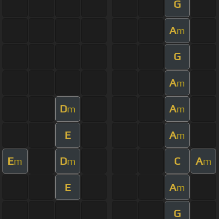
G
A
m
G
A
m
D
A
m
m
E
A
m
E
D
C
A
m
m
m
E
A
m
G