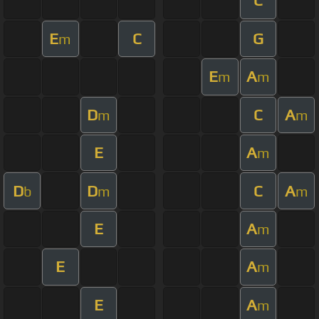
C
E
C
G
m
E
A
m
m
D
C
A
m
m
E
A
m
D
D
C
A
b
m
m
E
A
m
E
A
m
E
A
m