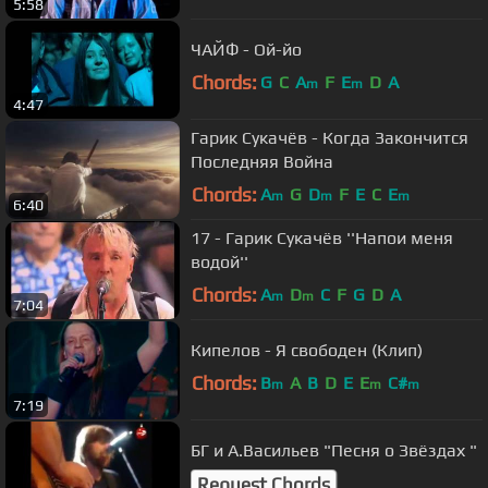
5:58
ЧАЙФ - Ой-йо
Chords:
G
C
A
F
E
D
A
m
m
4:47
Гарик Сукачёв - Когда Закончится
Последняя Война
Chords:
A
G
D
F
E
C
E
m
m
m
6:40
17 - Гарик Сукачёв ''Напои меня
водой''
Chords:
A
D
C
F
G
D
A
m
m
7:04
Кипелов - Я свободен (Клип)
Chords:
B
A
B
D
E
E
C#
m
m
m
7:19
БГ и А.Васильев "Песня о Звёздах "
Request Chords