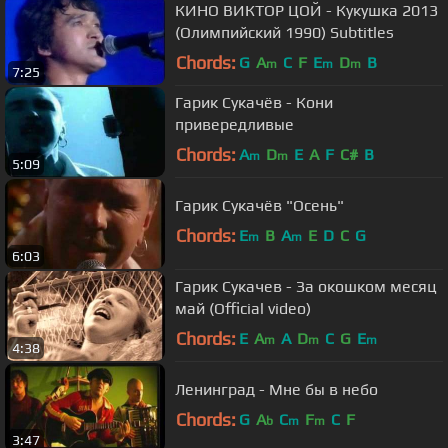
КИНО ВИКТОР ЦОЙ - Кукушка 2013
(Олимпийский 1990) Subtitles
Chords:
G
A
C
F
E
D
B
m
m
m
7:25
Гарик Сукачёв - Кони
привередливые
Chords:
A
D
E
A
F
C#
B
m
m
5:09
Гарик Сукачёв "Осень"
Chords:
E
B
A
E
D
C
G
m
m
6:03
Гарик Сукачев - За окошком месяц
май (Official video)
Chords:
E
A
A
D
C
G
E
m
m
m
4:38
Ленинград - Мне бы в небо
Chords:
G
A
C
F
C
F
b
m
m
3:47