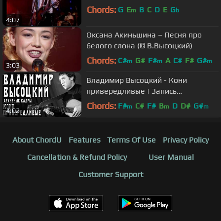
Chords:
G
E
B
C
D
E
G
m
b
4:07
Оксана Акиньшина – Песня про
белого слона (© В.Высоцкий)
Chords:
C#
G#
F#
A
C#
F#
G#
m
m
m
3:03
Владимир Высоцкий - Кони
привередливые | Запись
выступления
Chords:
F#
C#
F#
B
D
D#
G#
m
m
m
4:02
About ChordU
Features
Terms Of Use
Privacy Policy
Cancellation & Refund Policy
User Manual
Customer Support