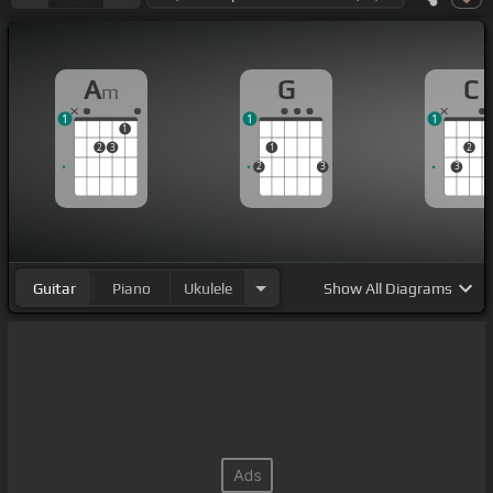
A
G
C
m
1
1
1
1
2
3
1
2
2
3
3
Guitar
Piano
Ukulele
Show
All Diagrams