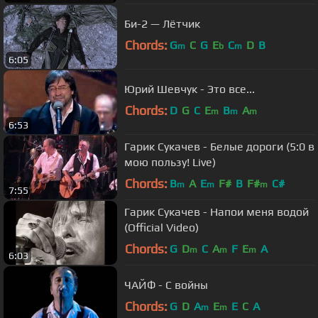
Би-2 — Лётчик
Chords:
G
C
G
E
C
D
B
m
b
m
6:05
Юрий Шевчук - Это все...
Chords:
D
G
C
E
B
A
m
m
m
6:53
Гарик Сукачев - Белые дороги (5:0 в
мою пользу! Live)
Chords:
B
A
E
F#
B
F#
C#
m
m
m
7:55
Гарик Сукачев - Напои меня водой
(Official Video)
Chords:
G
D
C
A
F
E
A
m
m
m
6:03
ЧАЙФ - С войны
Chords:
G
D
A
E
E
C
A
m
m