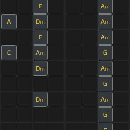
E
A
m
A
D
A
m
m
E
A
m
C
A
G
m
D
A
m
m
G
D
A
m
m
G