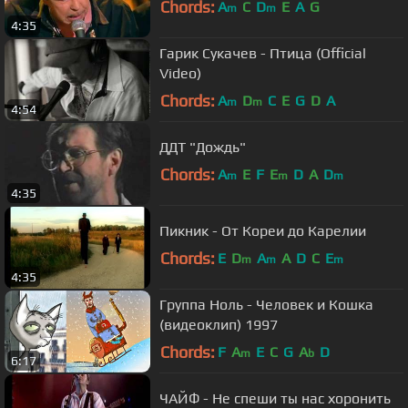
Chords:
A
C
D
E
A
G
m
m
4:35
Гарик Сукачев - Птица (Official
Video)
Chords:
A
D
C
E
G
D
A
m
m
4:54
ДДТ "Дождь"
Chords:
A
E
F
E
D
A
D
m
m
m
4:35
Пикник - От Кореи до Карелии
Chords:
E
D
A
A
D
C
E
m
m
m
4:35
Группа Ноль - Человек и Кошка
(видеоклип) 1997
Chords:
F
A
E
C
G
A
D
m
b
6:17
ЧАЙФ - Не спеши ты нас хоронить