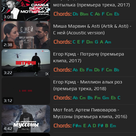
мотылька (премьера трека, 2017)
Chords:
D
B
C
A
F
C
E
b
bm
b
m
b
3:06
Миша Марвин & Asti (Artik & Asti) -
С ней (Acoustic version)
Chords:
C
E
F
D
G
A
A
m
m
2:38
Егор Крид - Потрачу (премьера
клипа, 2017)
Chords:
A
E
F
D
F
C
B
b
b
m
b
m
b
3:22
Егор Крид - Миллион алых роз
(премьера трека, 2018)
Chords:
A
C
B
F
G
E
C
b
m
b
m
m
b
3:12
Мот feat. Артем Пивоваров -
Муссоны (премьера клипа, 2016)
Chords:
F#
E
A
D
F#
B
E
m
m
4:42