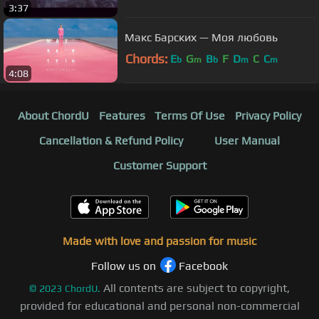
3:37
Макс Барских — Моя любовь
Chords:
E
G
B
F
D
C
C
b
m
b
m
m
4:08
About ChordU
Features
Terms Of Use
Privacy Policy
Cancellation & Refund Policy
User Manual
Customer Support
Made with love and passion for music
Follow us on
Facebook
All contents are subject to copyright,
©
2023
ChordU.
provided for educational and personal non-commercial