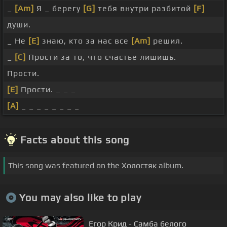
_
[Am]
Я _ берегу
[G]
тебя внутри разбитой
[F]
души.
_ Не
[E]
знаю, кто за нас все
[Am]
решил.
_
[C]
Прости за то, что счастье лишишь.
Прости.
[E]
Прости. _ _ _
[A]
_ _ _ _ _ _ _ _
Facts about this song
This song was featured on the Холостяк album.
You may also like to play
Егор Крид - Самба белого