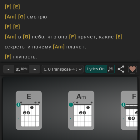
[F]
[E]
[Am]
[G]
смотрю
[F]
[E]
[Am]
в
[G]
небо, что оно
[F]
прячет, какие
[E]
секреты и почему
[Am]
плачет.
[F]
глупость,
[Am]
минуту.
Lyrics
On
85
BPM
[F]
тенью.
E
A
F
m
1
1
1
1
1
1
1
2
3
2
3
2
3
4