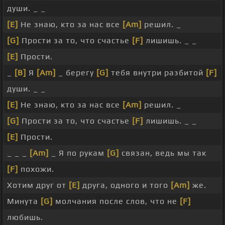
души. _ _
[E]
Не знаю, кто за нас все
[Am]
решил. _
[G]
Прости за то, что счастье
[F]
лишишь. _ _
[E]
Прости.
_
[B]
Я
[Am]
_ берегу
[G]
тебя внутри разбитой
[F]
души. _ _
[E]
Не знаю, кто за нас все
[Am]
решил. _
[G]
Прости за то, что счастье
[F]
лишишь. _ _
[E]
Прости.
_ _ _
[Am]
_ Я по рукам
[G]
связан, ведь мы так
[F]
похожи.
Хотим друг от
[E]
друга, одного и того
[Am]
же.
Минута
[G]
молчания после слов, что не
[F]
любишь.