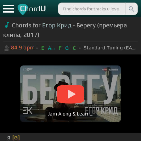
C
U
hord
Chords for
Егор Крид
- Берегу (премьера
клипа, 2017)
84.9
bpm
Standard Tuning (EADGBE)
E
A
F
G
C
m
Jam Along & Learn...
Я
[G]