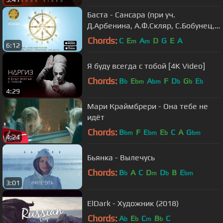
Баста - Сансара (при уч.
Д.Арбенина, A.Ф.Скляр, С.Бобунец,
SunSay, Ант (25/17) и Скриптонит)
Chords:
C
E
A
D
G
E
A
m
m
6:12
Я буду всегда с тобой [4K Video]
Chords:
B
E
A
F
D
G
E
b
bm
bm
b
b
b
4:29
Мари Краймбрери - Она тебе не
идёт
Chords:
B
F
E
E
C
A
G
bm
bm
b
bm
4:24
Бьянка - Вылечусь
Chords:
B
A
C
D
D
B
E
b
m
b
bm
3:01
ElDark - Художник (2018)
Chords:
A
E
C
B
C
b
b
m
b