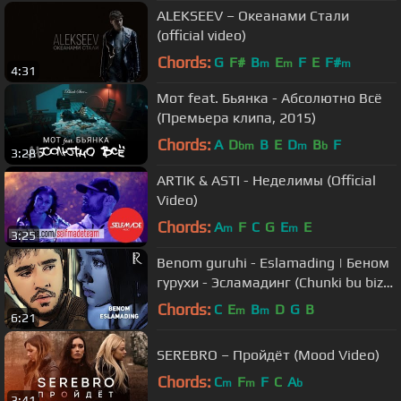
ALEKSEEV – Океанами Стали
(official video)
Chords:
G
F#
B
E
F
E
F#
m
m
m
4:31
Мот feat. Бьянка - Абсолютно Всё
(Премьера клипа, 2015)
Chords:
A
D
B
E
D
B
F
bm
m
b
3:28
ARTIK & ASTI - Неделимы (Official
Video)
Chords:
A
F
C
G
E
E
m
m
3:25
Benom guruhi - Eslamading | Беном
гурухи - Эсламадинг (Chunki bu biz
1-QISM) #UydaQoling
Chords:
C
E
B
D
G
B
m
m
6:21
SEREBRO – Пройдёт (Mood Video)
Chords:
C
F
F
C
A
m
m
b
3:41