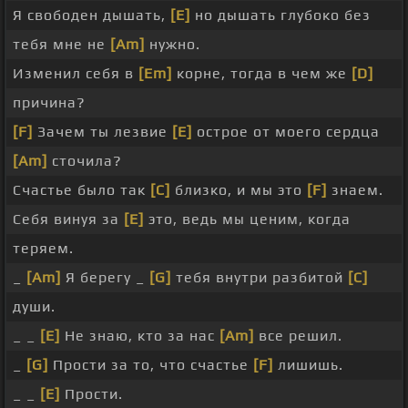
Я свободен дышать,
[E]
но дышать глубоко без
тебя мне не
[Am]
нужно.
Изменил себя в
[Em]
корне, тогда в чем же
[D]
причина?
[F]
Зачем ты лезвие
[E]
острое от моего сердца
[Am]
сточила?
Счастье было так
[C]
близко, и мы это
[F]
знаем.
Себя винуя за
[E]
это, ведь мы ценим, когда
теряем.
_
[Am]
Я берегу _
[G]
тебя внутри разбитой
[C]
души.
_ _
[E]
Не знаю, кто за нас
[Am]
все решил.
_
[G]
Прости за то, что счастье
[F]
лишишь.
_ _
[E]
Прости.