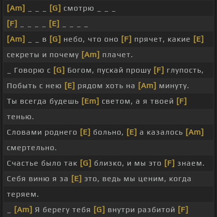
[Am]
_ _ _
[G]
смотрю _ _ _
[F]
_ _ _ _
[E]
_ _ _ _
[Am]
_ _ в
[G]
небо, что оно
[F]
прячет, какие
[E]
секреты и почему
[Am]
плачет.
_ Говорю с
[G]
Богом, пускай прошу
[F]
глупость,
Побыть с нею
[E]
рядом хоть на
[Am]
минуту.
Ты всегда будешь
[Em]
светом, а я твоей
[F]
тенью.
Словами роднего
[E]
больно,
[E]
а казалось
[Am]
смертельно.
Счастье было так
[G]
близко, и мы это
[F]
знаем.
Себя виню я за
[E]
это, ведь мы ценим, когда
теряем.
_
[Am]
Я берегу тебя
[G]
внутри разбитой
[F]