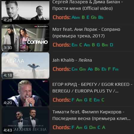
Сергей Лазарев & Дима Билан -
Прости меня (Official video)
Chords:
A
B
E
G
B
bm
b
b
4:28
Мот feat. Ани Лорак - Сопрано
(премьера трека, 2017)
Chords:
E
C
A
B
G
B
D
m
m
m
3:30
Jah Khalib - Лейла
Chords:
C
G
A
B
E
F
F
m
m
b
b
b
m
4:18
ЕГОР КРИД - БЕРЕГУ / EGOR KREED -
BEREGU / EUROPA PLUS TV /
SLAVYANSKIY BAZAR / VITEBSK /
Chords:
F
A
G
E
E
C
m
m
4:20
2016
Тимати feat. Филипп Киркоров -
Последняя весна (премьера клипа,
2017)
Chords:
F
A
G
D
C
A
m
m
4:43