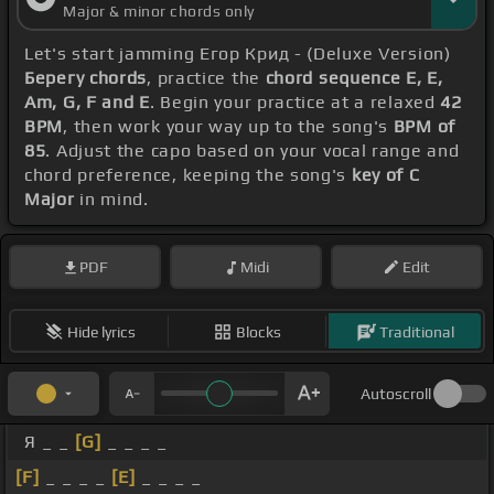
Major & minor chords only
Let's start jamming Егор Крид - (Deluxe Version)
Берегу chords
, practice the
chord sequence E, E,
Am, G, F and E
. Begin your practice at a relaxed
42
BPM
, then work your way up to the song's
BPM of
85
. Adjust the capo based on your vocal range and
chord preference, keeping the song's
key of C
Major
in mind.
PDF
Midi
Edit
Hide lyrics
Blocks
Traditional
Autoscroll
Я _ _
[G]
_ _ _ _
[F]
_ _ _ _
[E]
_ _ _ _