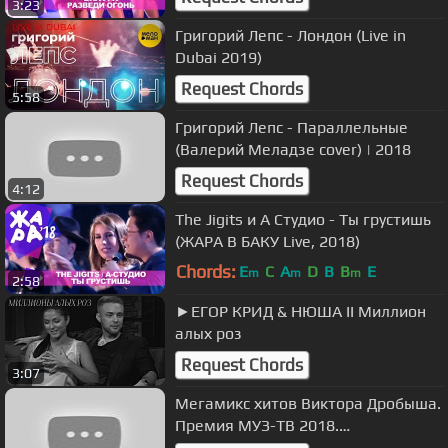
3:23
Григорий Лепс - Лондон (Live in
Dubai 2019)
Request Chords
5:58
Григорий Лепс - Параллельные
(Валерий Меладзе cover) | 2018
Request Chords
4:12
The Jigits и А Студио - Ты грустишь
(ЖАРА В БАКУ Live, 2018)
Chords:
E
C
A
D
B
B
E
m
m
m
2:58
►ЕГОР КРИД & НЮША II Миллион
алых роз
Request Chords
3:07
Мегамикс хитов Виктора Дробыша.
Премия МУЗ-ТВ 2018.
Трансформация