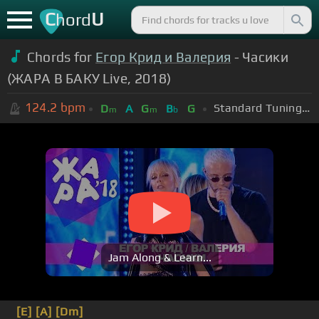
C
U
hord
Chords for
Егор Крид и Валерия
- Часики
(ЖАРА В БАКУ Live, 2018)
124.2
bpm
Standard Tuning (EADGBE)
D
A
G
B
G
m
m
b
Jam Along & Learn...
[E]
[A]
[Dm]