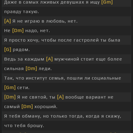
Даже в самых лживых девушках я ищу
[Gm]
правду такую.
[A]
Я не играю в любовь, нет.
Не
[Dm]
надо, нет.
Я просто хочу, чтобы после гастролей ты была
[G]
рядом.
Ведь за каждым
[A]
мужчиной стоит еще более
сильная
[Dm]
леди.
Так, что институт семья, пошли ли социальные
[Gm]
сети.
[Dm]
Я не святой, ты
[A]
вообще вариант не
самый
[Dm]
хороший.
Я тебя обману, но только тогда, когда я скажу,
что тебя брошу.