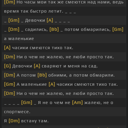
[Dm]
Но часы мои так же смеются над нами, ведь
время так быстро летит. _ _ _
_
[Gm]
_ Девочки
[A]
_ _ _ _
_
[Dm]
_ садились,
[Bb]
_ потом обмарились,
[Gm]
а маленькие
[A]
часики смеются тихо так.
[Dm]
Ни о чем не жалею, не люби просто так.
[G]
Девочки
[A]
сваряют и меня на сад.
[Dm]
А потом
[Bb]
обними, а потом обмарили.
[Gm]
А маленькие
[A]
часики смеются тихо так.
[Dm]
Ни о чем не жалею, не люби просто так.
_ _ _ _
[Gm]
_ Я не о чем не
[Am]
жалею, не о
спортмесе.
Я
[Dm]
встану там.