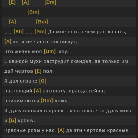
_
[E]
_
[A]
_ _ _
[Dm]
_ _ _
_ _ _ _ _
[Gm]
_ _ _
_
[A]
_ _ _ _
[Dm]
_ _ _
_ _
[Bb]
_ _
[Gm]
Да мне есть о чем рассказать,
[A]
хотя не часто так пишут,
что жизнь моя
[Dm]
шоу.
С каждой мухи раструдит скандал, да только им
дай чертов
[E]
пол.
Я дал стране
[G]
настоящий
[A]
расплату, правда сейчас
принимаются
[Dm]
ложь.
Я душу вложил в проект, хвостяка, что душу мою
и
[G]
крошу.
Красные розы у нас,
[A]
да эти чертовы красные