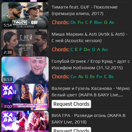
Тимати feat. GUF - Поколение
(премьера клипа, 2017)
Chords:
D
F
C
F
B
G
A
b
m
bm
b
5:54
Миша Марвин & Asti (Artik & Asti) -
С ней (Acoustic version)
Chords:
C
E
F
D
G
A
A
m
m
2:38
Голубой Огонек / Егор Крид + дуэт с
Иосифом Кобзоном (31.12.2015)
Chords:
C
A
G
E
F
C
B
m
b
b
m
b
6:53
Валерия и Гузель Хасанова - Чёрно
белый цвет (ЖАРА В БАКУ Live,
2018)
Request Chords
3:00
ВИА ГРА - Разведи огонь (ЖАРА В
БАКУ Live, 2018)
Request Chords