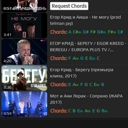
Request Chords
4:57
Егор Крид и Аиша - Не могу (prod
telman jay)
Chords:
A
C#
G#
F#
G#
F#
C#
m
m
m
3:41
ЕГОР КРИД - БЕРЕГУ / EGOR KREED -
BEREGU / EUROPA PLUS TV /
SLAVYANSKIY BAZAR / VITEBSK /
Chords:
F
A
G
E
E
C
m
m
4:20
2016
Егор Крид - Берегу (премьера
клипа, 2017)
Chords:
E
A
F
G
C
E
B
m
m
3:36
Мот и Ани Лорак - Сопрано (ЖАРА
2017)
Chords:
C
B
E
A
E
G
B
m
m
m
3:59