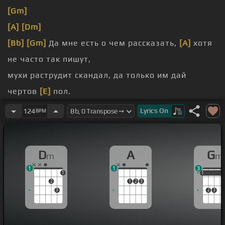
[Gm]
[A]
[Dm]
[Bb]
[Gm]
Да мне есть о чем рассказать,
[A]
хотя
не часто так пишут,
мухи раструдит скандал, да только им дай
чертов
[E]
пол.
настоящий
[A]
расплату, правда сейчас
Lyrics
On
124
BPM
принимаются
[Dm]
ложь.
хвостяка, что душу мою и
[G]
крошу.
D
A
G
m
m
нас,
[A]
да эти чертовы красные розы.
1
1
3
1
1
1
1
2
1
2
3
3
2
3