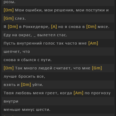
розы.
[Dm]
Мои ошибки, мои решения, мои поступки и
[Gm]
слез.
Я
[Dm]
в Роккедевре,
[A]
но я снова в
[Dm]
мясе.
Еду на окрас, _ вылетел стас.
Пусть внутренний голос так часто мне
[Am]
шепчет, что
снова я сбылся с пути.
[Dm]
Так много людей считает, что мне
[Gm]
лучше бросить все,
взять и
[Dm]
уйти.
Твоя любовь меня греет, когда
[Am]
по прогнозу
внутри
меньше минус шести.