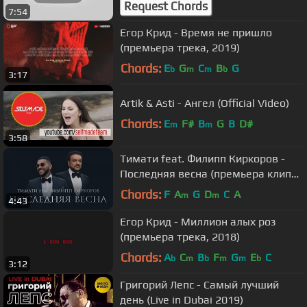
Request Chords
7:54
Егор Крид - Время не пришло
(премьера трека, 2019)
Chords:
E
G
C
B
G
b
m
m
b
3:17
Artik & Asti - Ангел (Official Video)
Chords:
E
F#
B
G
B
D#
m
m
3:58
Тимати feat. Филипп Киркоров -
Последняя весна (премьера клипа,
2017)
Chords:
F
A
G
D
C
A
m
m
4:43
Егор Крид - Миллион алых роз
(премьера трека, 2018)
Chords:
A
C
B
F
G
E
C
b
m
b
m
m
b
3:12
Григорий Лепс - Самый лучший
день (Live in Dubai 2019)