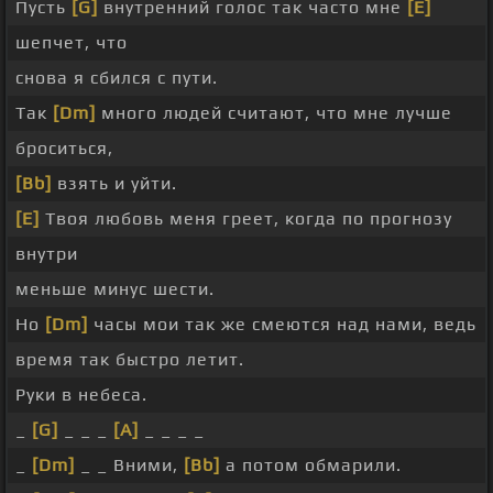
Пусть
[G]
внутренний голос так часто мне
[E]
шепчет, что
снова я сбился с пути.
Так
[Dm]
много людей считают, что мне лучше
броситься,
[Bb]
взять и уйти.
[E]
Твоя любовь меня греет, когда по прогнозу
внутри
меньше минус шести.
Но
[Dm]
часы мои так же смеются над нами, ведь
время так быстро летит.
Руки в небеса.
_
[G]
_ _ _
[A]
_ _ _ _
_
[Dm]
_ _ Вними,
[Bb]
а потом обмарили.