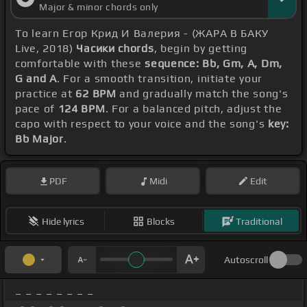
Major & minor chords only
To learn Егор Крид И Валерия - (ЖАРА В БАКУ
Live, 2018)
Часики chords
, begin by getting
comfortable with these
sequence: Bb, Gm, A, Dm,
G and A
. For a smooth transition, initiate your
practice at
62 BPM
and gradually match the song's
pace of
124 BPM
. For a balanced pitch, adjust the
capo with respect to your voice and the song's
key:
Bb Major
.
PDF
Midi
Edit
Hide lyrics
Blocks
Traditional
Autoscroll
_ _ _ _ _ _ _ _