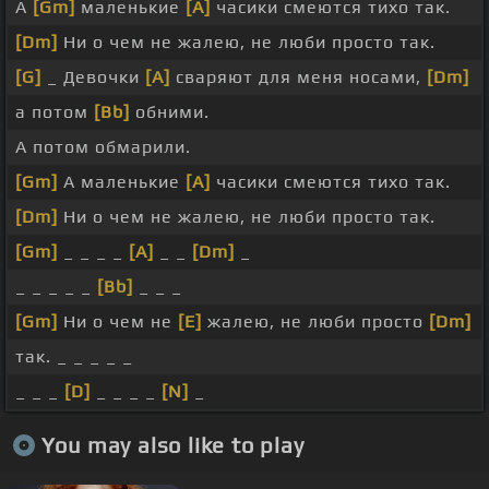
А
[Gm]
маленькие
[A]
часики смеются тихо так.
[Dm]
Ни о чем не жалею, не люби просто так.
[G]
_ Девочки
[A]
сваряют для меня носами,
[Dm]
а потом
[Bb]
обними.
А потом обмарили.
[Gm]
А маленькие
[A]
часики смеются тихо так.
[Dm]
Ни о чем не жалею, не люби просто так.
[Gm]
_ _ _ _
[A]
_ _
[Dm]
_
_ _ _ _ _
[Bb]
_ _ _
[Gm]
Ни о чем не
[E]
жалею, не люби просто
[Dm]
так. _ _ _ _ _
_ _ _
[D]
_ _ _ _
[N]
_
You may also like to play