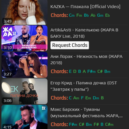
KAZKA — Плакала [Official Video]
Chords:
C
F
B
A
G
E
m
m
b
b
m
b
3:49
Artik&Asti - Капелькою (ЖАРА В
БАКУ Live, 2018)
Request Chords
3:10
Ани Лорак - Нежность моя (ЖАРА
2018)
Chords:
E
D
B
A
F#
C#
B
m
m
3:27
Егор Крид - Папина дочка (OST
"Завтрак у папы")
Chords:
C
A
F
E
D
B
m
m
m
3:06
Макс Барских - Туманы
(музыкальный фестиваль ЖАРА,
2017)
Chords:
F#
C#
B
F#
B
C#
m
m
m
4:15