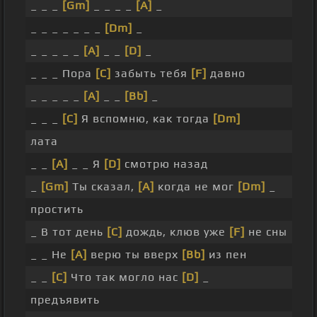
_ _ _
[Gm]
_ _ _ _
[A]
_
_ _ _ _ _ _ _
[Dm]
_
_ _ _ _ _
[A]
_ _
[D]
_
_ _ _ Пора
[C]
забыть тебя
[F]
давно
_ _ _ _ _
[A]
_ _
[Bb]
_
_ _ _
[C]
Я вспомню, как тогда
[Dm]
лата
_ _
[A]
_ _ Я
[D]
смотрю назад
_
[Gm]
Ты сказал,
[A]
когда не мог
[Dm]
_
простить
_ В тот день
[C]
дождь, клюв уже
[F]
не сны
_ _ Не
[A]
верю ты вверх
[Bb]
из пен
_ _
[C]
Что так могло нас
[D]
_
предъявить