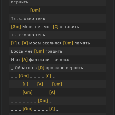
вернись
_ _ _ _ _
[Dm]
Ты, словно тень
[Gm]
Меня не смог
[C]
оставить
Ты, словно тень
[F]
В
[A]
моем вселился
[Dm]
память
Брось мне
[Gm]
градить
И от
[A]
фантазии _ очнись
_ Обратно в
[D]
прошлое вернись
_ _
[Gm]
_ _ _ _
[C]
_
_ _ _
[F]
_ _
[A]
_ _
[Dm]
_
_ _ _
[Gm]
_ _ _ _
[A]
_
_ _ _ _ _ _ _
[Dm]
_
_ _ _
[Gm]
_ _ _ _
[C]
_