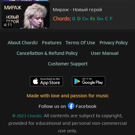
Мираж - Новый герой
Chords:
G
D
C
E
G
C
F
m
b
m
4:11
About ChordU
Features
Terms Of Use
Privacy Policy
Cancellation & Refund Policy
User Manual
Customer Support
Made with love and passion for music
Follow us on
Facebook
All contents are subject to copyright,
©
2023
ChordU.
provided for educational and personal non-commercial
use only.