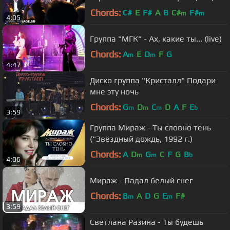
Chords:
C#
E
F#
A
B
C#
F#
m
m
4:05
Группа "МГК" - Ах, какие ты... (live)
Chords:
A
E
D
F
G
m
m
4:47
Диско группа "Кристалл" Подари
мне эту ночь
Chords:
G
D
C
D
A
F
E
m
m
m
b
3:59
Группа Мираж - Ты словно тень
("Звёздный дождь, 1992 г.)
Chords:
A
D
G
C
F
G
B
m
m
b
4:06
Мираж - Падал белый снег
Chords:
B
A
D
G
E
F#
m
m
3:59
Светлана Разина - Ты будешь