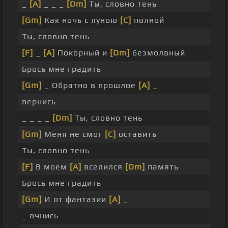
_
[A]
_ _ _
[Dm]
Ты, словно тень
[Gm]
Как ночь с луною
[C]
полной
Ты, словно тень
[F]
_
[A]
Покорный и
[Dm]
безмолвный
Брось мне градить
[Gm]
_ Обратно в прошлое
[A]
_
вернись
_ _ _ _
[Dm]
Ты, словно тень
[Gm]
Меня не смог
[C]
оставить
Ты, словно тень
[F]
В моем
[A]
вселился
[Dm]
память
Брось мне градить
[Gm]
И от фантазии
[A]
_
_ очнись