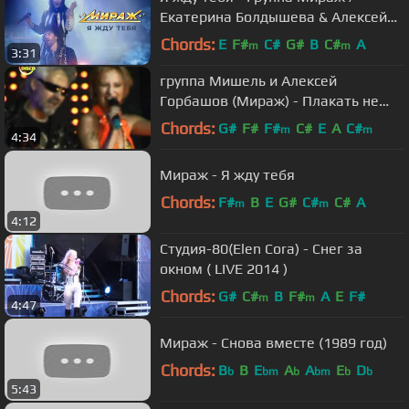
Екатерина Болдышева & Алексей
Горбашов (1992 г.)
Chords:
E
F#
C#
G#
B
C#
A
m
m
3:31
группа Мишель и Алексей
Горбашов (Мираж) - Плакать не
стану / Mishel диско 80 ретро фм
Chords:
G#
F#
F#
C#
E
A
C#
m
m
4:34
Мираж - Я жду тебя
Chords:
F#
B
E
G#
C#
C#
A
m
m
4:12
Студия-80(Elen Cora) - Снег за
окном ( LIVE 2014 )
Chords:
G#
C#
B
F#
A
E
F#
m
m
4:47
Мираж - Снова вместе (1989 год)
Chords:
B
B
E
A
A
E
D
b
bm
b
bm
b
b
5:43