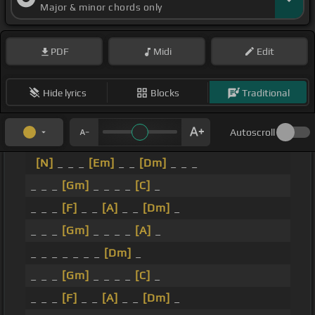
Major & minor chords only
PDF
Midi
Edit
Hide lyrics
Blocks
Traditional
Autoscroll
[N]
_ _ _
[Em]
_ _
[Dm]
_ _ _
_ _ _
[Gm]
_ _ _ _
[C]
_
_ _ _
[F]
_ _
[A]
_ _
[Dm]
_
_ _ _
[Gm]
_ _ _ _
[A]
_
_ _ _ _ _ _ _
[Dm]
_
_ _ _
[Gm]
_ _ _ _
[C]
_
_ _ _
[F]
_ _
[A]
_ _
[Dm]
_