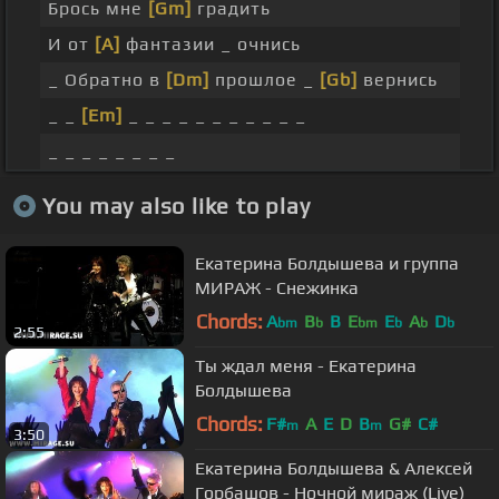
Брось мне
[Gm]
градить
И от
[A]
фантазии _ очнись
_ Обратно в
[Dm]
прошлое _
[Gb]
вернись
_ _
[Em]
_ _ _ _ _ _ _ _ _ _ _
_ _ _ _ _ _ _ _
You may also like to play
Екатерина Болдышева и группа
МИРАЖ - Снежинка
Chords:
A
B
B
E
E
A
D
bm
b
bm
b
b
b
2:55
Ты ждал меня - Екатерина
Болдышева
Chords:
F#
A
E
D
B
G#
C#
m
m
3:50
Екатерина Болдышева & Алексей
Горбашов - Ночной мираж (Live)