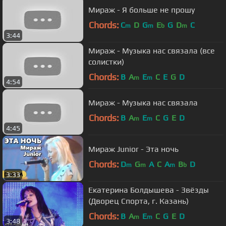
Мираж - Я больше не прошу
Chords:
C
D
G
E
G
D
C
m
m
b
m
3:44
Мираж - Музыка нас связала (все
солистки)
Chords:
B
A
E
C
E
G
D
m
m
4:54
Мираж - Музыка нас связала
Chords:
B
A
E
C
G
E
D
m
m
4:45
Мираж Junior - Эта ночь
Chords:
D
G
A
C
A
B
D
m
m
m
b
3:33
Екатерина Болдышева - Звёзды
(Дворец Спорта, г. Казань)
Chords:
B
A
E
C
G
E
D
m
m
3:48