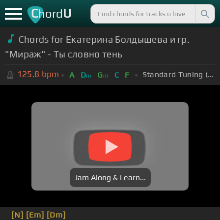
C
U
hord
Chords for Екатерина Болдышева и гр.
"Мираж" - Ты словно тень
125.8
bpm
Standard Tuning (EADGBE)
A
D
G
C
F
m
m
Jam Along & Learn...
[N]
[Em]
[Dm]