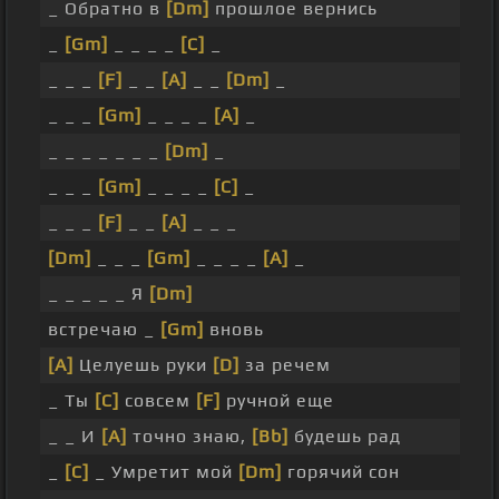
_ Обратно в
[Dm]
прошлое вернись
_
[Gm]
_ _ _ _
[C]
_
_ _ _
[F]
_ _
[A]
_ _
[Dm]
_
_ _ _
[Gm]
_ _ _ _
[A]
_
_ _ _ _ _ _ _
[Dm]
_
_ _ _
[Gm]
_ _ _ _
[C]
_
_ _ _
[F]
_ _
[A]
_ _ _
[Dm]
_ _ _
[Gm]
_ _ _ _
[A]
_
_ _ _ _ _ Я
[Dm]
встречаю _
[Gm]
вновь
[A]
Целуешь руки
[D]
за речем
_ Ты
[C]
совсем
[F]
ручной еще
_ _ И
[A]
точно знаю,
[Bb]
будешь рад
_
[C]
_ Умретит мой
[Dm]
горячий сон