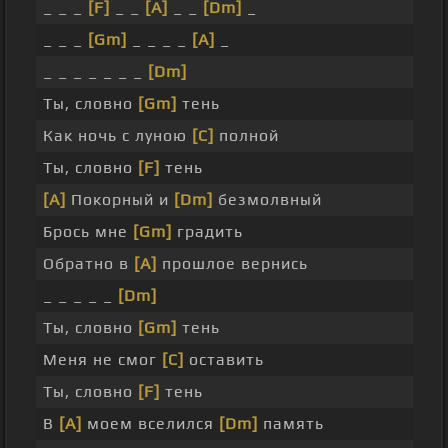
_ _ _
[F]
_ _
[A]
_ _
[Dm]
_
_ _ _
[Gm]
_ _ _ _
[A]
_
_ _ _ _ _ _ _
[Dm]
Ты, словно
[Gm]
тень
Как ночь с луною
[C]
полной
Ты, словно
[F]
тень
[A]
Покорный и
[Dm]
безмолвный
Брось мне
[Gm]
градить
Обратно в
[A]
прошлое вернись
_ _ _ _ _
[Dm]
Ты, словно
[Gm]
тень
Меня не смог
[C]
оставить
Ты, словно
[F]
тень
В
[A]
моем вселился
[Dm]
память