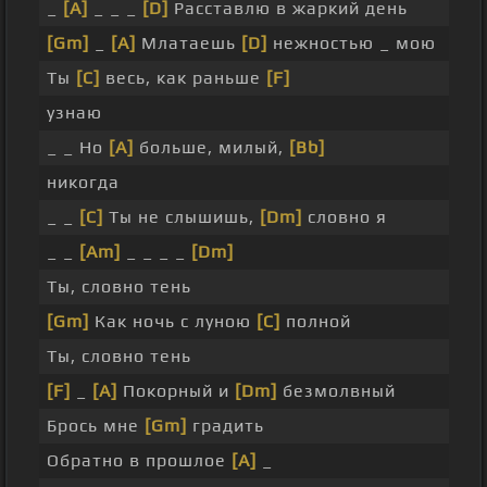
_
[A]
_ _ _
[D]
Расставлю в жаркий день
[Gm]
_
[A]
Млатаешь
[D]
нежностью _ мою
Ты
[C]
весь, как раньше
[F]
узнаю
_ _ Но
[A]
больше, милый,
[Bb]
никогда
_ _
[C]
Ты не слышишь,
[Dm]
словно я
_ _
[Am]
_ _ _ _
[Dm]
Ты, словно тень
[Gm]
Как ночь с луною
[C]
полной
Ты, словно тень
[F]
_
[A]
Покорный и
[Dm]
безмолвный
Брось мне
[Gm]
градить
Обратно в прошлое
[A]
_