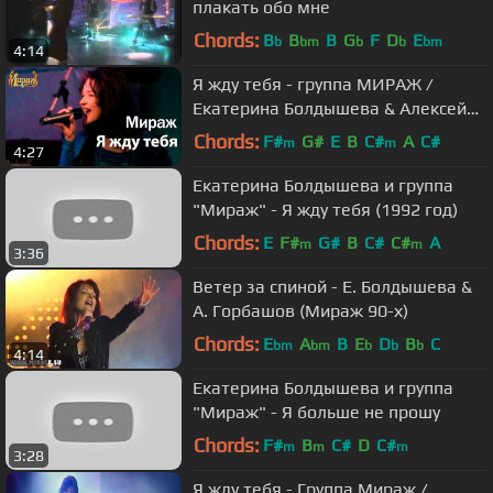
плакать обо мне
Chords:
B
B
B
G
F
D
E
b
bm
b
b
bm
4:14
Я жду тебя - группа МИРАЖ /
Екатерина Болдышева & Алексей
Горбашов
Chords:
F#
G#
E
B
C#
A
C#
m
m
4:27
Екатерина Болдышева и группа
"Мираж" - Я жду тебя (1992 год)
Chords:
E
F#
G#
B
C#
C#
A
m
m
3:36
Ветер за спиной - Е. Болдышева &
А. Горбашов (Мираж 90-х)
Chords:
E
A
B
E
D
B
C
bm
bm
b
b
b
4:14
Екатерина Болдышева и группа
"Мираж" - Я больше не прошу
Chords:
F#
B
C#
D
C#
m
m
m
3:28
Я жду тебя - Группа Мираж /