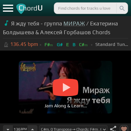
C
U
hord
Я жду тебя - группа
МИРАЖ
/ Екатерина
Болдышева & Алексей Горбашов Chords
136.45
bpm
Standard Tuning (EADGBE)
F#
G#
E
B
C#
m
m
Jam Along & Learn...
136
BPM