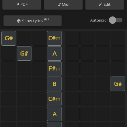
PDF
Midi
Edit
Hint
Autoscroll
Show
Lyrics
G#
C#
m
G#
A
F#
m
B
G#
C#
m
A