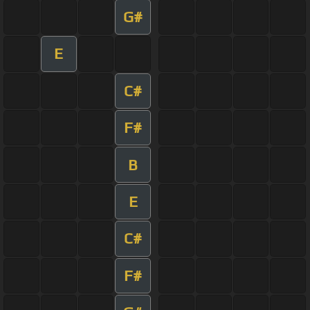
G#
E
C#
F#
B
E
C#
F#