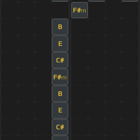
F#
m
B
E
C#
F#
m
B
E
C#