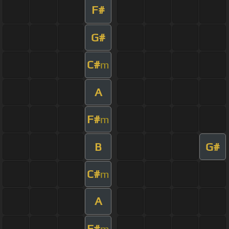
F#
G#
C#
m
A
F#
m
B
G#
C#
m
A
F#
m