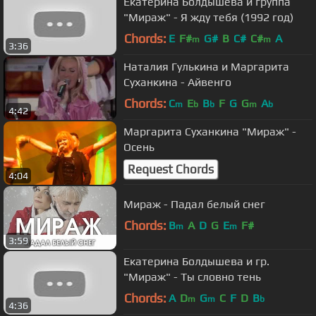
Екатерина Болдышева и группа
"Мираж" - Я жду тебя (1992 год)
Chords:
E
F#
G#
B
C#
C#
A
m
m
3:36
Наталия Гулькина и Маргарита
Суханкина - Айвенго
Chords:
C
E
B
F
G
G
A
m
b
b
m
b
4:42
Маргарита Суханкина "Мираж" -
Осень
Request Chords
4:04
Мираж - Падал белый снег
Chords:
B
A
D
G
E
F#
m
m
3:59
Екатерина Болдышева и гр.
"Мираж" - Ты словно тень
Chords:
A
D
G
C
F
D
B
m
m
b
4:36