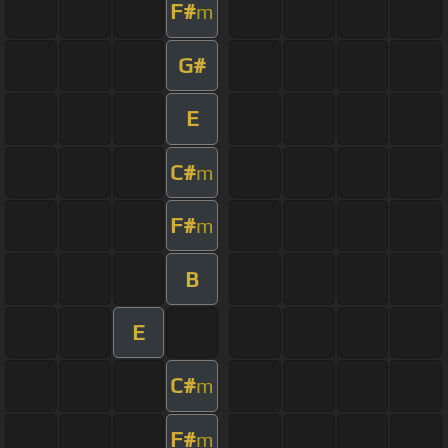
F#
m
G#
E
C#
m
F#
m
B
E
C#
m
F#
m