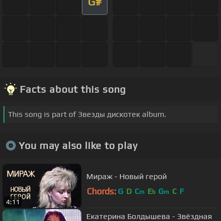
G#
Facts about this song
This song is part of Звезды дискотек album.
You may also like to play
Мираж - Новый герой
Chords:
G
D
C
E
G
C
F
m
b
m
4:11
Екатерина Болдышева - Звёздная