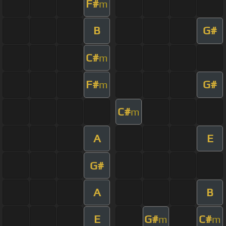
F#
m
B
G#
C#
m
F#
G#
m
C#
m
A
E
G#
A
B
E
G#
C#
m
m