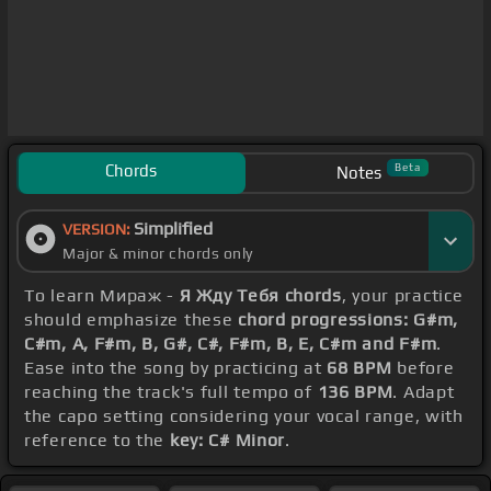
Chords
Beta
Notes
Simplified
VERSION:
Major & minor chords only
To learn Мираж -
Я Жду Тебя chords
, your practice
should emphasize these
chord progressions: G#m,
C#m, A, F#m, B, G#, C#, F#m, B, E, C#m and F#m
.
Ease into the song by practicing at
68 BPM
before
reaching the track's full tempo of
136 BPM
. Adapt
the capo setting considering your vocal range, with
reference to the
key: C# Minor
.