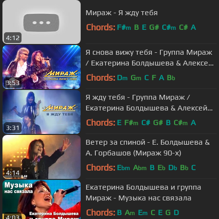
Мираж - Я жду тебя
Chords:
F#
B
E
G#
C#
C#
A
m
m
4:12
Я снова вижу тебя - Группа Мираж
/ Екатерина Болдышева & Алексей
Горбашов
Chords:
D
G
C
F
A
B
m
m
b
3:53
Я жду тебя - Группа Мираж /
Екатерина Болдышева & Алексей
Горбашов (1992 г.)
Chords:
E
F#
C#
G#
B
C#
A
m
m
3:31
Ветер за спиной - Е. Болдышева &
А. Горбашов (Мираж 90-х)
Chords:
E
A
B
E
D
B
C
bm
bm
b
b
b
4:14
Екатерина Болдышева и группа
Мираж - Музыка нас связала
Chords:
B
A
E
C
E
G
D
m
m
4:03