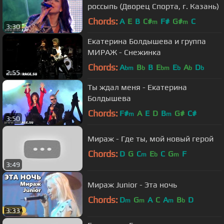
россыпь (Дворец Спорта, г. Казань)
Chords:
A
E
B
C#
F#
G#
C
m
m
3:30
Екатерина Болдышева и группа
МИРАЖ - Снежинка
Chords:
A
B
B
E
E
A
D
bm
b
bm
b
b
b
2:55
Ты ждал меня - Екатерина
Болдышева
Chords:
F#
A
E
D
B
G#
C#
m
m
3:50
Мираж - Где ты, мой новый герой
Chords:
D
G
C
E
C
G
F
m
b
m
3:49
Мираж Junior - Эта ночь
Chords:
D
G
A
C
A
B
D
m
m
m
b
3:33