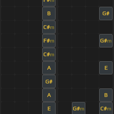
B
G#
C#
m
F#
G#
m
m
C#
m
A
E
G#
A
B
E
G#
C#
m
m