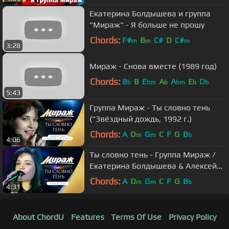
Екатерина Болдышева и группа
"Мираж" - Я больше не прошу
Chords:
F#
B
C#
D
C#
m
m
m
3:28
Мираж - Снова вместе (1989 год)
Chords:
B
B
E
A
A
E
D
b
bm
b
bm
b
b
5:43
Группа Мираж - Ты словно тень
("Звёздный дождь, 1992 г.)
Chords:
A
D
G
C
F
G
B
m
m
b
4:06
Ты словно тень - Группа Мираж /
Екатерина Болдышева & Алексей
Горбашов (1992 год)
Chords:
A
D
G
C
F
G
B
m
m
b
4:31
About ChordU
Features
Terms Of Use
Privacy Policy