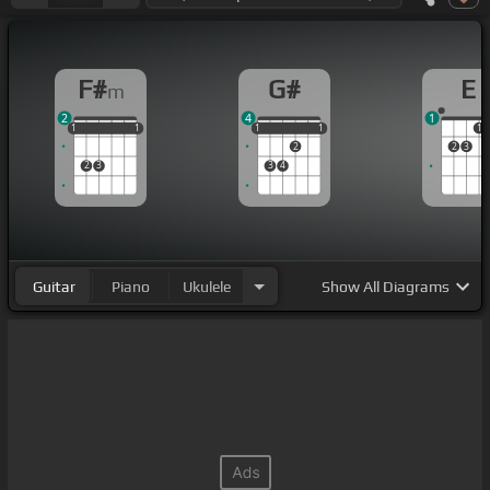
F#
G#
E
m
2
4
1
1
1
1
1
1
1
1
1
1
1
1
1
2
2
3
2
3
3
4
Guitar
Piano
Ukulele
Show
All Diagrams