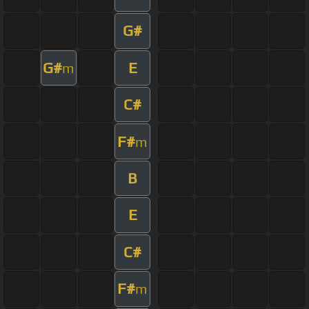
G#
G#
E
m
C#
F#
m
B
E
C#
F#
m