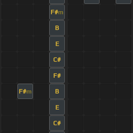
F#
m
B
E
C#
F#
F#
B
m
E
C#