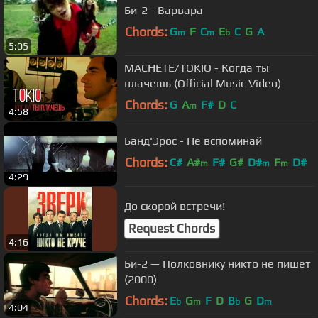
Би-2 - Варвара
Chords:
G
F
C
E
C
G
A
m
m
b
5:05
MACHETE/TOKIO - Когда ты
плачешь (Official Music Video)
Chords:
G
A
F#
D
C
m
4:58
Банд'Эрос - Не вспоминай
Chords:
C#
A#
F#
G#
D#
F
D#
m
m
m
4:29
До скорой встречи!
Request Chords
4:16
Би-2 — Полковнику никто не пишет
(2000)
Chords:
E
G
F
D
B
G
D
b
m
b
m
4:04