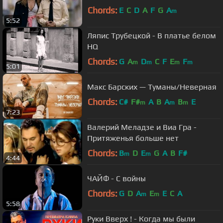
Chords:
E
C
D
A
F
G
A
m
5:52
Ляпис Трубецкой - В платье белом
HQ
Chords:
G
A
D
C
F
E
F
m
m
m
m
5:01
Макс Барских — Туманы/Неверная
Chords:
C#
F#
A
B
A
B
E
m
m
m
7:23
Валерий Меладзе и Виа Гра -
Притяженья больше нет
Chords:
B
D
E
G
A
B
F#
m
m
4:44
ЧАЙФ - С войны
Chords:
G
D
A
E
E
C
A
m
m
5:58
Руки Вверх ! - Когда мы были