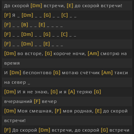
До скорой
[Dm]
встречи,
[E]
до скорой встречи!
[F]
Я _
[Dm]
_ _
[G]
_ _
[C]
_ _
[F]
_ _
[B]
_ _
[E]
_ _ _ _
[F]
_ _
[Dm]
_ _
[G]
_ _
[C]
_ _
[F]
_ _
[Dm]
_ _
[E]
_ _ _
[Dm]
во всторе,
[G]
короче ночи,
[Am]
смотрю на
время
И
[Dm]
беспонтово
[G]
мотаю счётчик
[Am]
такси
на север _
[Dm]
И я не знаю,
[G]
и я
[A]
теряю
[G]
вчерашний
[F]
вечер
[Dm]
Моя смешная,
[F]
моя родная,
[E]
до скорой
встречи!
[F]
До скорой
[Dm]
встречи, до скорой
[G]
встречи