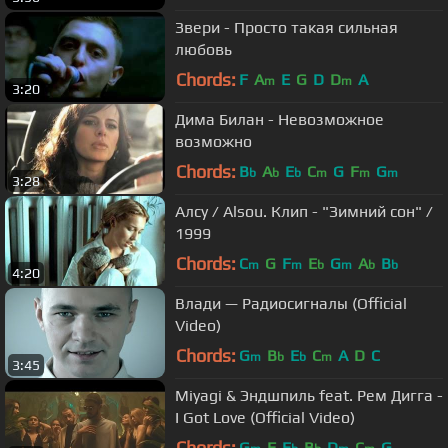
Звери - Просто такая сильная
любовь
Chords:
F
A
E
G
D
D
A
m
m
3:20
Дима Билан - Невозможное
возможно
Chords:
B
A
E
C
G
F
G
b
b
b
m
m
m
3:28
Алсу / Alsou. Клип - "Зимний сон" /
1999
Chords:
C
G
F
E
G
A
B
m
m
b
m
b
b
4:20
Влади — Радиосигналы (Official
Video)
Chords:
G
B
E
C
A
D
C
m
b
b
m
3:45
Miyagi & Эндшпиль feat. Рем Дигга -
I Got Love (Official Video)
Chords:
G
F
E
B
D
C
G