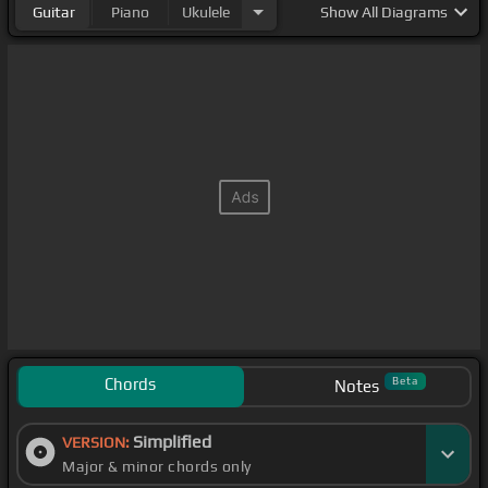
Guitar
Piano
Ukulele
Show
All Diagrams
Chords
Beta
Notes
Simplified
VERSION:
Major & minor chords only