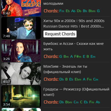
молодыми
Chords:
F
E
A
D
B
B
G
m
b
b
b
b
bm
6:42
Хиты 90х и 2000х | 90s and 2000s
Russian Dance Hits | Best 2000s
Music Hits
Request Chords
7:48
Бумбокс и Ассаи - Скажи как мне
жить
Chords:
G
B
A
F#
E
B
E
m
m
m
3:26
МакSим - Знаешь ли ты
(официальный клип)
Chords:
D
B
E
E
A
F
C
b
b
bm
m
m
4:07
Градусы — Режиссер (Официальный
клип!)
Chords:
D
B
C
C
E
F
A
b
bm
m
b
m
b
3:54