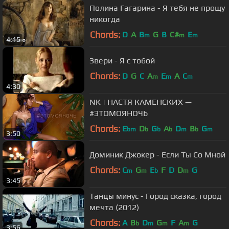
Полина Гагарина - Я тебя не прощу
никогда
Chords:
D
A
B
G
B
C#
E
m
m
m
4:15
Звери - Я с тобой
Chords:
D
G
C
A
E
A
C
m
m
m
4:30
NK | НАСТЯ КАМЕНСКИХ —
#ЭТОМОЯНОЧЬ
Chords:
E
D
G
A
D
B
G
bm
b
b
b
m
b
m
3:50
Доминик Джокер - Если Ты Со Мной
Chords:
C
G
E
F
D
D
G
m
m
b
m
3:45
Танцы минус - Город сказка, город
мечта (2012)
Chords:
A
B
D
G
F
A
G
b
m
m
m
3:56