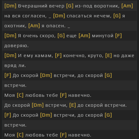
[Dm]
Вчерашний вечер
[G]
из-под воротник,
[Am]
на вся согласен, _
[Dm]
спасаться нечем,
[G]
я
охотник,
[Am]
я опасен. _
[Dm]
Я очень скоро,
[G]
еще
[Am]
минутой
[F]
доверяю.
[Dm]
И ему хамам,
[F]
конечно, круто,
[E]
но даже
вряд ли.
[F]
До скорой
[Dm]
встречи, до скорой
[G]
встречи.
Моя
[C]
любовь тебе
[F]
навечно.
До скорой
[Dm]
встречи,
[E]
до скорой встречи.
[F]
До скорой
[Dm]
встречи, до скорой
[G]
встречи.
Моя
[C]
любовь тебе
[F]
навечно.