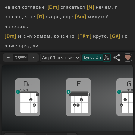
на вся согласен,
[Dm]
спасаться
[N]
нечем, я
опасен, я не
[G]
скоро, еще
[Am]
минутой
доверяю.
[Dm]
И ему хамам, конечно,
[F#m]
круто,
[G#]
но
даже вряд ли.
[B]
Спасибо.
Lyrics
On
75
BPM
[F#m]
слышала.
Меня Маша зовут.
D
F
G
m
[F]
[Dm]
[E]
1
1
1
[Dm]
Вчерашний вечер
[G]
из-под воротник,
[Am]
1
1
1
1
1
1
2
2
1
на вся согласен,
[Dm]
спасаться нечем,
[G]
я
3
3
4
2
охотник,
[Am]
я опасен.