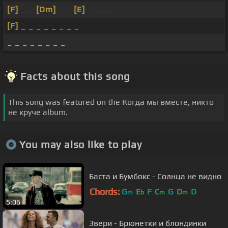
[F]
_ _
[Dm]
_ _
[E]
_ _ _ _
[F]
_ _ _ _ _ _ _ _
_ _ _ _ _ _ _ _
Facts about this song
This song was featured on the Когда мы вместе, никто
не круче album.
You may also like to play
Баста и Бумбокс - Солнца не видно
Chords:
G
E
F
C
G
D
D
m
b
m
m
5:06
Звери - Брюнетки и блондинки