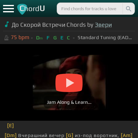
C
U
hord
До Скорой Встречи Chords by
Звери
75
bpm
Standard Tuning (EADGBE)
D
F
G
E
C
m
Jam Along & Learn...
[E]
[Dm]
Вчерашний вечер
[G]
из-под воротник,
[Am]