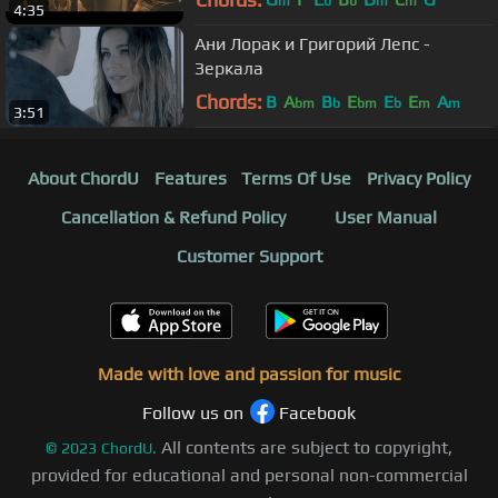
m
b
b
m
m
4:35
Ани Лорак и Григорий Лепс -
Зеркала
Chords:
B
A
B
E
E
E
A
bm
b
bm
b
m
m
3:51
About ChordU
Features
Terms Of Use
Privacy Policy
Cancellation & Refund Policy
User Manual
Customer Support
Made with love and passion for music
Follow us on
Facebook
All contents are subject to copyright,
©
2023
ChordU.
provided for educational and personal non-commercial