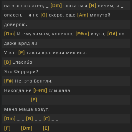
на вся согласен, _
[Dm]
спасаться
[N]
нечем, я _
опасен, _ я не
[G]
скоро, еще
[Am]
минутой
доверяю.
[Dm]
И ему хамам, конечно,
[F#m]
круто,
[G#]
но
даже вряд ли.
У вас
[E]
такая красивая мишина.
[B]
Спасибо.
Это Феррари?
[F#]
Не, это Бентли.
Никогда не
[F#m]
слышала.
_ _ _ _ _ _
[F]
Меня Маша зовут.
[Dm]
_ _
[G]
_ _
[C]
_ _
[F]
_ _
[Dm]
_ _
[E]
_ _ _