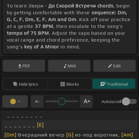
To learn Звери -
До Скорой Встречи chords
, begin
by getting comfortable with these
sequence: Dm,
G, C, F, Dm, E, F, Am and Dm
. Kick off your practice
at a gentle
37 BPM
, then escalate to the song's
tempo of 75 BPM
. Adjust the capo based on your
vocal range and chord preference, keeping the
song's
key of A Minor
in mind.
PDF
Midi
Edit
Hide lyrics
Blocks
Traditional
Autoscroll
_ _ _ _ _ _ _ _
_ _ _ _ _ _ _
[E]
[Dm]
Вчерашний вечер
[G]
из-под воротник,
[Am]