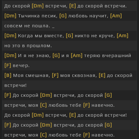
До скорой
[Dm]
встречи,
[E]
до скорой встречи.
[Dm]
Тычинка песик,
[G]
любовь научит,
[Am]
совсем не пошла. _
[Dm]
Когда мы вместе,
[G]
никто не круче,
[Am]
но это в прошлом.
[Dm]
И я не знаю,
[G]
и я
[Am]
теряю вчерашний
[F]
вечер.
[B]
Моя смешная,
[F]
моя сквозная,
[E]
до скорой
встречи!
[F]
До скорой
[Dm]
встречи, до скорой
[G]
встречи, моя
[C]
любовь тебе
[F]
навечно.
До скорой
[Dm]
встречи,
[E]
до скорой встречи!
[F]
До скорой
[Dm]
встречи, до скорой
[G]
встречи, моя
[C]
любовь тебе
[F]
навечно.