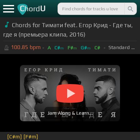
C
U
hord
Chords for Тимати feat. Егор Крид - Где ты,
где я (премьера клипа, 2016)
100.85
bpm
Standard Tuning (EADGBE)
A
C#
F#
G#
C#
m
m
m
Jam Along & Learn...
[C#m]
[F#m]