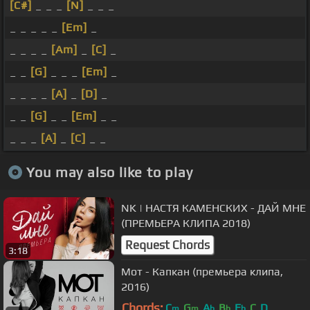
[C#]
_ _ _
[N]
_ _ _
_ _ _ _ _
[Em]
_
_ _ _ _
[Am]
_
[C]
_
_ _
[G]
_ _ _
[Em]
_
_ _ _ _
[A]
_
[D]
_
_ _
[G]
_ _
[Em]
_ _
_ _ _
[A]
_
[C]
_ _
You may also like to play
NK | НАСТЯ КАМЕНСКИХ - ДAЙ МНЕ
(ПРЕМЬЕРА КЛИПА 2018)
Request Chords
3:18
Мот - Капкан (премьера клипа,
2016)
Chords:
C
G
A
B
E
C
D
m
m
b
b
b