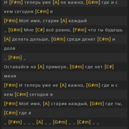
И
[F#m]
теперь уже
[A]
не важно,
[G#m]
где и с
кем сегодня
[C#m]
я
[F#m]
Моё имя, старик
[A]
каждый
_
[G#m]
Мне
[C#]
всё равно,
[F#m]
что ты будешь
[A]
делать дальше,
[G#m]
среди денег
[C#m]
и
доля
_
[F#m]
_
Оставайся на
[A]
примере,
[G#m]
где нет
[C#]
меня
[F#m]
И теперь уже не
[A]
важно,
[G#m]
где и с
кем
[C#m]
сегодня я
[F#m]
Моё имя,
[A]
старик каждый,
[G#m]
где ты,
[C#m]
где я
_
[F#m]
_ _ _
[A]
_ _
[G#m]
_ _
[C#m]
_ _