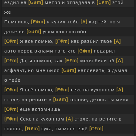
ездил на
[G#m]
метро и отпадала в
[C#m]
этой
же
Помнишь,
[F#m]
я купил тебе
[A]
картей, но я
даже не
[G#m]
услышал спасибо
[C#m]
Я всё помню,
[F#m]
как разбил твоё
[A]
авто перед окнами того кто
[G#m]
подарил
[C#m]
Да, я помню, как
[F#m]
меня били об
[A]
асфальт, но мне было
[G#m]
наплевать, я думал
о тебе
[C#m]
Я всё помню,
[F#m]
секс на кухонном
[A]
столе, на репите в
[G#m]
голове, детка, ты меня
[C#m]
ещё вспомнишь
[F#m]
Секс на кухонном
[A]
столе, на репите в
голове,
[G#m]
сука, ты меня ещё
[C#m]