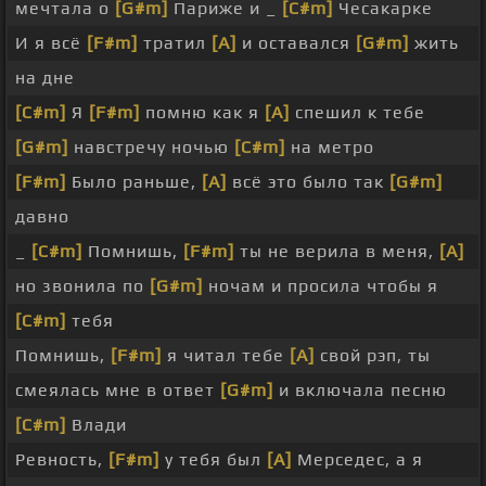
мечтала о
[G#m]
Париже и _
[C#m]
Чесакарке
И я всё
[F#m]
тратил
[A]
и оставался
[G#m]
жить
на дне
[C#m]
Я
[F#m]
помню как я
[A]
спешил к тебе
[G#m]
навстречу ночью
[C#m]
на метро
[F#m]
Было раньше,
[A]
всё это было так
[G#m]
давно
_
[C#m]
Помнишь,
[F#m]
ты не верила в меня,
[A]
но звонила по
[G#m]
ночам и просила чтобы я
[C#m]
тебя
Помнишь,
[F#m]
я читал тебе
[A]
свой рэп, ты
смеялась мне в ответ
[G#m]
и включала песню
[C#m]
Влади
Ревность,
[F#m]
у тебя был
[A]
Мерседес, а я