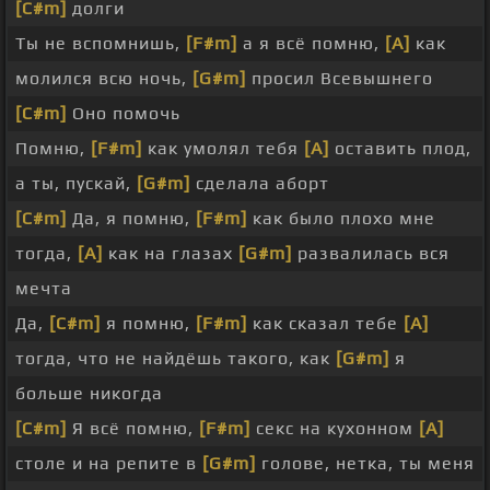
[C#m]
долги
Ты не вспомнишь,
[F#m]
а я всё помню,
[A]
как
молился всю ночь,
[G#m]
просил Всевышнего
[C#m]
Оно помочь
Помню,
[F#m]
как умолял тебя
[A]
оставить плод,
а ты, пускай,
[G#m]
сделала аборт
[C#m]
Да, я помню,
[F#m]
как было плохо мне
тогда,
[A]
как на глазах
[G#m]
развалилась вся
мечта
Да,
[C#m]
я помню,
[F#m]
как сказал тебе
[A]
тогда, что не найдёшь такого, как
[G#m]
я
больше никогда
[C#m]
Я всё помню,
[F#m]
секс на кухонном
[A]
столе и на репите в
[G#m]
голове, нетка, ты меня