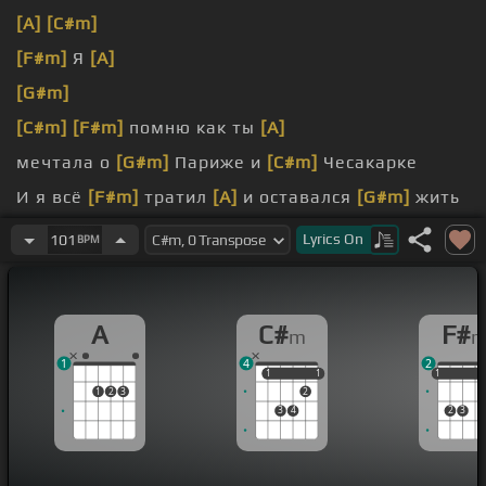
[A]
[C#m]
[F#m]
Я
[A]
[G#m]
[C#m]
[F#m]
помню как ты
[A]
мечтала о
[G#m]
Париже и
[C#m]
Чесакарке
И я всё
[F#m]
тратил
[A]
и оставался
[G#m]
жить
на дне
Lyrics
On
101
BPM
я
[A]
спешил к тебе
[G#m]
навстречу ночью
[C#m]
на метро
A
C#
F#
m
1
4
2
1
1
1
1
1
1
1
1
2
3
2
3
4
2
3