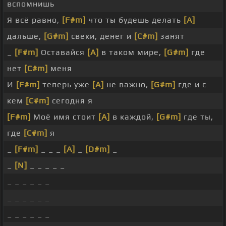
вспомнишь
Я всё равно,
[F#m]
что ты будешь делать
[A]
дальше,
[G#m]
свеки, денег и
[C#m]
занят
_
[F#m]
Оставайся
[A]
в таком мире,
[G#m]
где
нет
[C#m]
меня
И
[F#m]
теперь уже
[A]
не важно,
[G#m]
где и с
кем
[C#m]
сегодня я
[F#m]
Моё имя стоит
[A]
в каждой,
[G#m]
где ты,
где
[C#m]
я
_
[F#m]
_ _ _
[A]
_
[D#m]
_
_
[N]
_ _ _ _ _
_ _ _ _ _ _
_ _ _ _ _ _
_ _ _ _ _ _