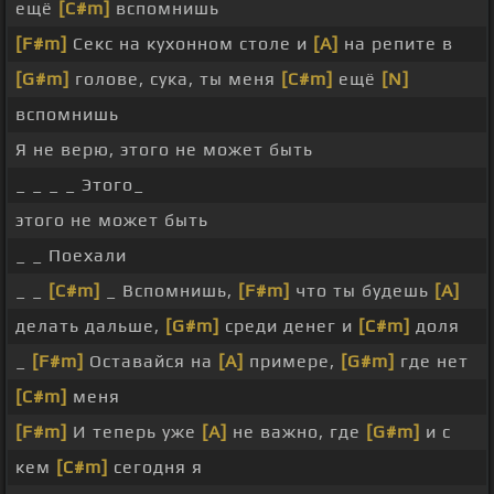
ещё
[C#m]
вспомнишь
[F#m]
Секс на кухонном столе и
[A]
на репите в
[G#m]
голове, сука, ты меня
[C#m]
ещё
[N]
вспомнишь
Я не верю, этого не может быть
_ _ _ _ Этого_
этого не может быть
_ _ Поехали
_ _
[C#m]
_ Вспомнишь,
[F#m]
что ты будешь
[A]
делать дальше,
[G#m]
среди денег и
[C#m]
доля
_
[F#m]
Оставайся на
[A]
примере,
[G#m]
где нет
[C#m]
меня
[F#m]
И теперь уже
[A]
не важно, где
[G#m]
и с
кем
[C#m]
сегодня я