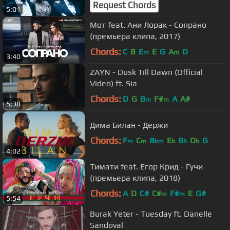
Request Chords
5:01
Мот feat. Ани Лорак - Сопрано
(премьера клипа, 2017)
Chords:
C
B
E
E
G
A
D
m
m
3:40
ZAYN - Dusk Till Dawn (Official
Video) ft. Sia
Chords:
D
G
B
F#
A
A#
m
m
5:38
Дима Билан - Держи
Chords:
F
C
B
E
B
D
G
m
m
bm
b
b
b
4:02
Тимати feat. Егор Крид - Гучи
(премьера клипа, 2018)
Chords:
A
D
C#
C#
F#
E
G#
m
m
5:54
Burak Yeter - Tuesday ft. Danelle
Sandoval