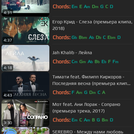
Chords:
E
E
A
D
G
C
D
m
m
m
4:31
Егор Крид - Слеза (премьера клипа,
2018)
Chords:
G
B
A
D
C
E
D
b
bm
b
b
bm
4:37
Jah Khalib - Лейла
Chords:
C
G
A
B
E
F
F
m
m
b
b
b
m
4:18
Тимати feat. Филипп Киркоров -
Последняя весна (премьера клипа,
2017)
Chords:
F
A
G
D
C
A
m
m
4:43
Мот feat. Ани Лорак - Сопрано
(премьера трека, 2017)
Chords:
E
C
A
B
G
B
D
m
m
m
3:30
SEREBRO - Между нами любовь