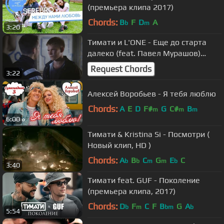
(премьера клипа 2017)
Chords:
B
F
D
A
b
m
3:20
Тимати и L'ONE - Еще до старта
далеко (feat. Павел Мурашов)
[премьера клипа, 2015]
Request Chords
3:22
Алексей Воробьев - Я тебя люблю
Chords:
A
E
D
F#
G
C#
B
m
m
m
6:00
Тимати & Kristina Si - Посмотри (
Новый клип, HD )
Chords:
A
B
C
G
E
C
b
b
m
m
b
3:40
Тимати feat. GUF - Поколение
(премьера клипа, 2017)
Chords:
D
F
C
F
B
G
A
b
m
bm
b
5:54