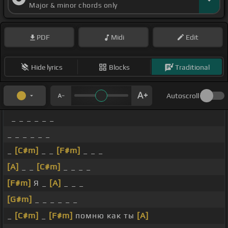
Major & minor chords only
PDF
Midi
Edit
Hide lyrics
Blocks
Traditional
Autoscroll
_ _ _ _ _ _
_ _ _ _ _ _
_
[C#m]
_ _
[F#m]
_ _ _
[A]
_ _
[C#m]
_ _ _ _
[F#m]
Я _
[A]
_ _ _
[G#m]
_ _ _ _ _ _
_
[C#m]
_
[F#m]
помню как ты
[A]