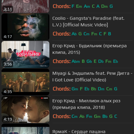
Chords:
F
E
A
C
A
D
G
m
m
m
3:11
Coolio - Gangsta's Paradise (feat.
L.V.) [Official Music Video]
Chords:
A
G
C
F
C
F
B
b
m
m
4:17
Егор Крид - Будильник (премьера
клипа, 2015)
Chords:
A
B
G
E
D
F
E
bm
b
b
m
b
3:56
Miyagi & Эндшпиль feat. Рем Дигга -
I Got Love (Official Video)
Chords:
G
F
E
B
D
C
G
m
b
b
m
m
4:35
Егор Крид - Миллион алых роз
(премьера клипа, 2018)
Chords:
C
A
F
G
B
G
C
m
b
m
m
b
4:19
ЯрмаК - Сердце пацана