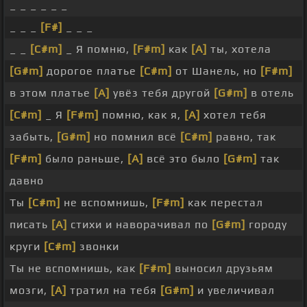
_ _ _ _ _ _
_ _ _
[F#]
_ _ _
_ _
[C#m]
_ Я помню,
[F#m]
как
[A]
ты, хотела
[G#m]
дорогое платье
[C#m]
от Шанель, но
[F#m]
в этом платье
[A]
увёз тебя другой
[G#m]
в отель
[C#m]
_ Я
[F#m]
помню, как я,
[A]
хотел тебя
забыть,
[G#m]
но помнил всё
[C#m]
равно, так
[F#m]
было раньше,
[A]
всё это было
[G#m]
так
давно
Ты
[C#m]
не вспомнишь,
[F#m]
как перестал
писать
[A]
стихи и наворачивал по
[G#m]
городу
круги
[C#m]
звонки
Ты не вспомнишь, как
[F#m]
выносил друзьям
мозги,
[A]
тратил на тебя
[G#m]
и увеличивал