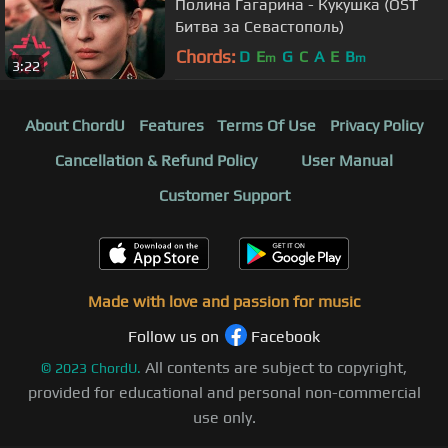
Полина Гагарина - Кукушка (OST
Битва за Севастополь)
Chords:
D
E
G
C
A
E
B
m
m
3:22
About ChordU
Features
Terms Of Use
Privacy Policy
Cancellation & Refund Policy
User Manual
Customer Support
Made with love and passion for music
Follow us on
Facebook
All contents are subject to copyright,
©
2023
ChordU.
provided for educational and personal non-commercial
use only.