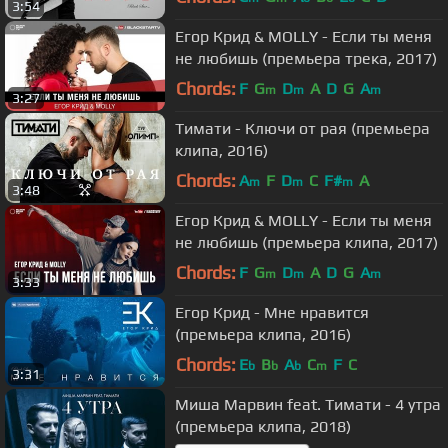
3:54
Егор Крид & MOLLY - Если ты меня
не любишь (премьера трека, 2017)
Chords:
F
G
D
A
D
G
A
m
m
m
3:27
Тимати - Ключи от рая (премьера
клипа, 2016)
Chords:
A
F
D
C
F#
A
m
m
m
3:48
Егор Крид & MOLLY - Если ты меня
не любишь (премьера клипа, 2017)
Chords:
F
G
D
A
D
G
A
m
m
m
3:33
Егор Крид - Мне нравится
(премьера клипа, 2016)
Chords:
E
B
A
C
F
C
b
b
b
m
3:31
Миша Марвин feat. Тимати - 4 утра
(премьера клипа, 2018)