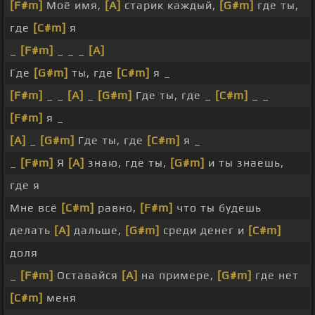
[F#m]
Моё имя,
[A]
старик каждый,
[G#m]
где ты,
где
[C#m]
я
_
[F#m]
_ _ _
[A]
Где
[G#m]
ты, где
[C#m]
я _
[F#m]
_ _
[A]
_
[G#m]
Где ты, где _
[C#m]
_ _
[F#m]
я _
[A]
_
[G#m]
Где ты, где
[C#m]
я _
_
[F#m]
Я
[A]
знаю, где ты,
[G#m]
и ты знаешь,
где я
Мне всё
[C#m]
равно,
[F#m]
что ты будешь
делать
[A]
дальше,
[G#m]
среди денег и
[C#m]
доля
_
[F#m]
Оставайся
[A]
на примере,
[G#m]
где нет
[C#m]
меня