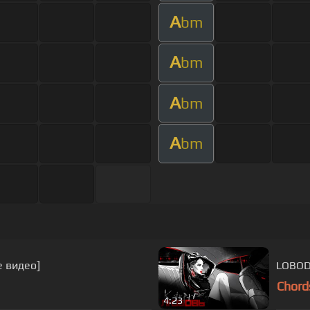
A
bm
A
bm
A
bm
A
bm
 видео]
LOBOD
Chord
4:23