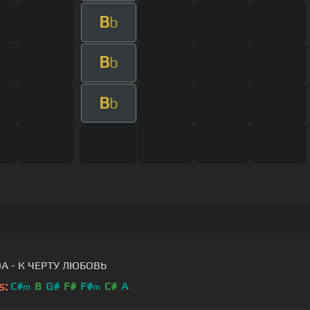
B
b
B
b
B
b
A - К ЧЕРТУ ЛЮБОВЬ
s:
C#
B
G#
F#
F#
C#
A
m
m