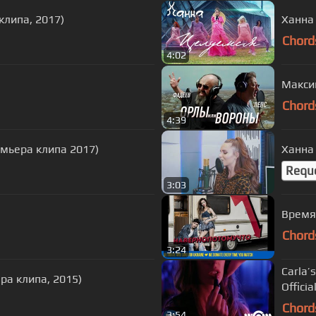
клипа, 2017)
Ханна
Chord
4:02
Макси
Chord
4:39
мьера клипа 2017)
Ханна 
Requ
3:03
Время
Chord
3:24
Carla’
ра клипа, 2015)
Officia
Chord
3:54