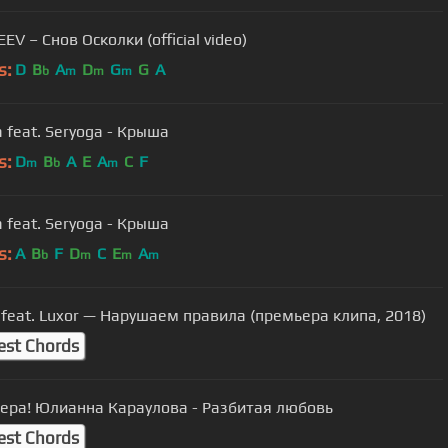
EV – Снов Осколки (official video)
s:
D
B
A
D
G
G
A
b
m
m
m
 feat. Seryoga - Крыша
s:
D
B
A
E
A
C
F
m
b
m
 feat. Seryoga - Крыша
s:
A
B
F
D
C
E
A
b
m
m
m
feat. Luxor — Нарушаем правила (премьера клипа, 2018)
est Chords
ера! Юлианна Караулова - Разбитая любовь
est Chords