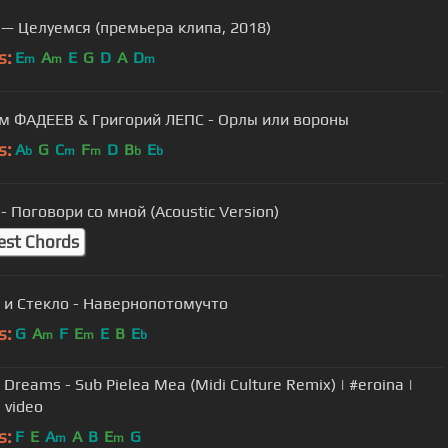
 — Целуемся (премьера клипа, 2018)
s:
E
A
E
G
D
A
D
m
m
m
м ФАДЕЕВ & Григорий ЛЕПС - Орлы или вороны
s:
A
G
C
F
D
B
E
b
m
m
b
b
- Поговори со мной (Acoustic Version)
est Chords
 и Стекло - Навернопотомучто
s:
G
A
F
E
E
B
E
m
m
b
s Dreams - Sub Pielea Mea (Midi Culture Remix) | #eroina |
l video
s:
F
E
A
A
B
E
G
m
m