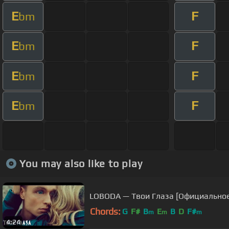
E
F
bm
E
F
bm
E
F
bm
E
F
bm
You may also like to play
LOBODA — Твои Глаза [Официальное
Chords:
G
F#
B
E
B
D
F#
m
m
m
4:24