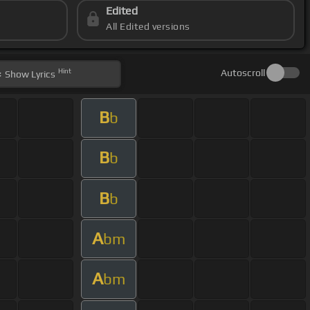
Edited
All Edited versions
Hint
Autoscroll
Show
Lyrics
B
b
B
b
B
b
A
bm
A
bm