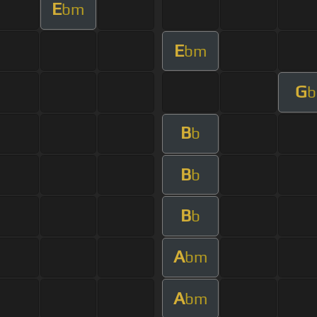
E
bm
E
bm
G
b
B
b
B
b
B
b
A
bm
A
bm