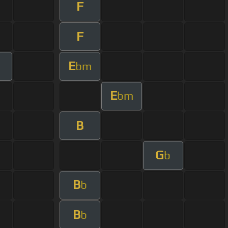
F
F
E
bm
E
bm
B
G
b
B
b
B
b