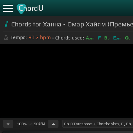
C
U
hord
Chords for Ханна - Омар Хайям (Премь
90.2
bpm
Tempo:
Chords used:
A
F
B
E
G
bm
b
bm
b
100
➙
90
BPM
%