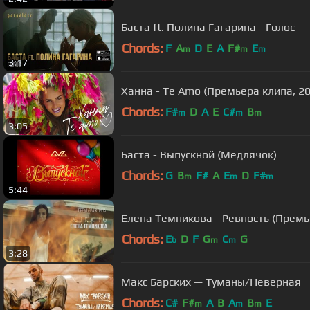
Баста ft. Полина Гагарина - Голос
Chords:
F
A
D
E
A
F#
E
m
m
m
3:17
Ханна - Te Amo (Премьера клипа, 20
Chords:
F#
D
A
E
C#
B
m
m
m
3:05
Баста - Выпускной (Медлячок)
Chords:
G
B
F#
A
E
D
F#
m
m
m
5:44
Елена Темникова - Ревность (Премь
Chords:
E
D
F
G
C
G
b
m
m
3:28
Макс Барских — Туманы/Неверная
Chords:
C#
F#
A
B
A
B
E
m
m
m