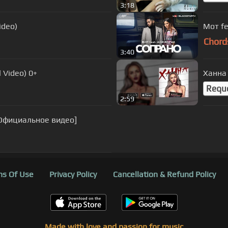
3:18
ideo)
Мот fe
Chord
3:40
 Video) 0+
Ханна 
Requ
2:59
[Официальное видео]
s Of Use
Privacy Policy
Cancellation & Refund Policy
Made with love and passion for music