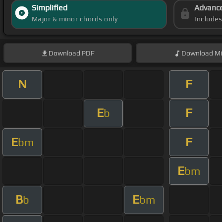
Simplified
Advanc
Major & minor chords only
Include
Download
PDF
Download
Mi
N
F
E
F
b
E
F
bm
E
bm
B
E
b
bm