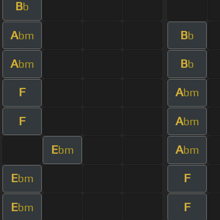
B
b
A
B
bm
b
A
B
bm
b
F
A
bm
F
A
bm
E
A
bm
bm
E
F
bm
E
F
bm