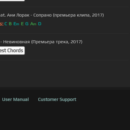
at. Ани Лорак - Сопрано (премьера клипа, 2017)
s:
C
B
E
E
G
A
D
m
m
- Невиновная (Премьера трека, 2017)
est Chords
User Manual
Customer Support