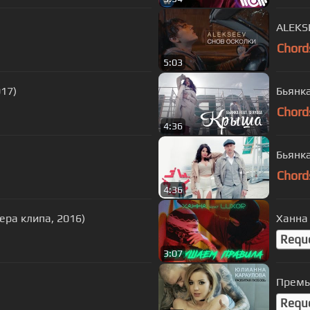
ALEKSE
Chord
5:03
17)
Бьянка
Chord
4:36
Бьянка
Chord
4:36
ера клипа, 2016)
Ханна 
Requ
3:07
Премь
Requ