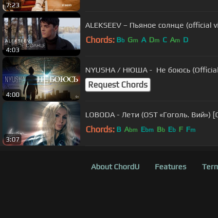
7:23
ALEKSEEV – Пьяное солнце (official v
Chords:
B
G
A
D
C
A
D
b
m
m
m
4:03
NYUSHA / НЮША - Не боюсь (Official
Request Chords
4:00
LOBODA - Лети (OST «Гоголь. Вий») 
Chords:
B
A
E
B
E
F
F
bm
bm
b
b
m
3:07
About ChordU
Features
Term