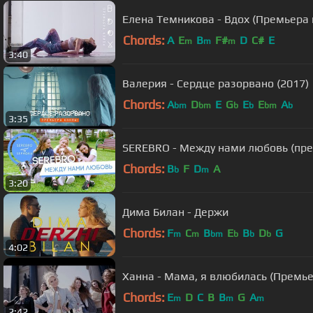
Елена Темникова - Вдох (Премьера 
Chords:
A
E
B
F#
D
C#
E
m
m
m
3:40
Валерия - Сердце разорвано (2017)
Chords:
A
D
E
G
E
E
A
bm
bm
b
b
bm
b
3:35
SEREBRO - Между нами любовь (пре
Chords:
B
F
D
A
b
m
3:20
Дима Билан - Держи
Chords:
F
C
B
E
B
D
G
m
m
bm
b
b
b
4:02
Ханна - Мама, я влюбилась (Премье
Chords:
E
D
C
B
B
G
A
m
m
m
2:42