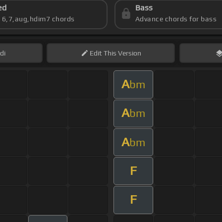
ed
Bass
s 6,7,aug,hdim7 chords
Advance chords for bass
di
Edit
This Version
A
bm
A
bm
A
bm
F
F