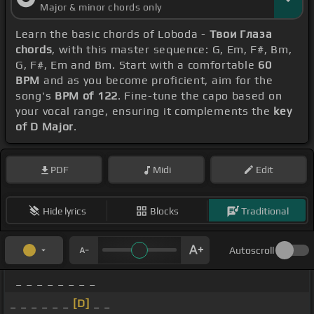
Major & minor chords only
Learn the basic chords of Loboda -
Твои Глаза
chords
, with this master sequence: G, Em, F#, Bm,
G, F#, Em and Bm. Start with a comfortable
60
BPM
and as you become proficient, aim for the
song's
BPM of 122
. Fine-tune the capo based on
your vocal range, ensuring it complements the
key
of D Major
.
PDF
Midi
Edit
Hide lyrics
Blocks
Traditional
Autoscroll
_ _ _ _ _ _ _ _
_ _ _ _ _ _
[D]
_ _