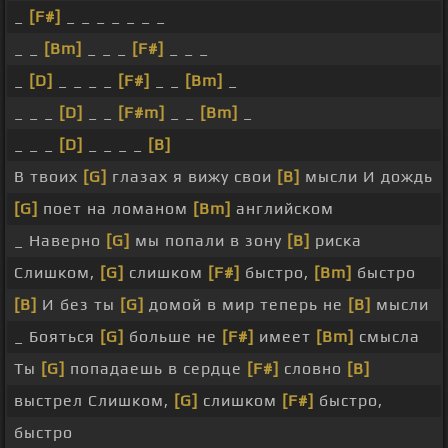
_
[F#]
_ _ _ _ _ _ _
_ _
[Bm]
_ _ _
[F#]
_ _ _
_
[D]
_ _ _ _
[F#]
_ _
[Bm]
_
_ _ _
[D]
_ _
[F#m]
_ _
[Bm]
_
_ _ _
[D]
_ _ _ _
[B]
В твоих
[G]
глазах я вижу свои
[B]
мысли И дождь
[G]
поет на ломаном
[Bm]
английском
_ Наверно
[G]
мы попали в зону
[B]
риска
Слишком,
[G]
слишком
[F#]
быстро,
[Bm]
быстро
[B]
И без ты
[G]
домой в мир теперь не
[B]
мысли
_ Бояться
[G]
больше не
[F#]
имеет
[Bm]
смысла
Ты
[G]
попадаешь в сердце
[F#]
словно
[B]
выстрел Слишком,
[G]
слишком
[F#]
быстро,
быстро