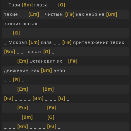
_ Твои
[Bm]
глаза _ _
[G]
такие _ _
[Em]
_ чистые,
[F#]
как небо на
[Bm]
задних шагах
_ _
[G]
_
_ Мокрая
[Em]
сила _ _
[F#]
притвержения твоих
[Bm]
_ _ глазах
[G]
_
_ _ _
[Em]
Остановит их _
[F#]
движение, как
[Bm]
небо
_ _
[G]
_
_ _ _
[Em]
_ _ _
[Bm]
_ _
[F#]
_ _ _ _
[Bm]
_ _ _
[G]
_
_ _ _
[Em]
_ _ _ _
[F#]
_
_ _ _ _
[Bm]
_ _ _
[G]
_
_ _ _
[Em]
_ _ _ _
[F#]
_