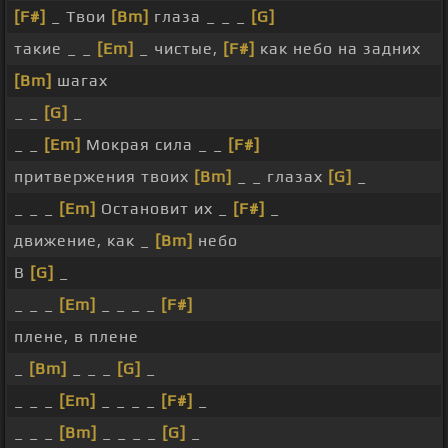
[F#]
_ Твои
[Bm]
глаза _ _ _
[G]
такие _ _
[Em]
_ чистые,
[F#]
как небо на задних
[Bm]
шагах
_ _
[G]
_
_ _
[Em]
Мокрая сила _ _
[F#]
притвержения твоих
[Bm]
_ _ глазах
[G]
_
_ _ _
[Em]
Остановит их _
[F#]
_
движение, как _
[Bm]
небо
В
[G]
_
_ _ _
[Em]
_ _ _ _
[F#]
плене, в плене
_
[Bm]
_ _ _
[G]
_
_ _ _
[Em]
_ _ _ _
[F#]
_
_ _ _
[Bm]
_ _ _ _
[G]
_