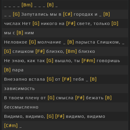
_ _ _ _
[Bm]
_ _ _
[B]
_
_ _
[G]
Запутались мы в
[C#]
городах и _
[B]
числах Нет
[G]
никого на
[F#]
свете, только
[D]
мы с
[B]
ним
Неловкое
[G]
молчание _
[B]
парыста Слишком, _
[G]
слишком
[F#]
близко,
[Bm]
близко
Не знаю, как так
[G]
вышло, ты
[F#m]
говоришь
[B]
пара
Внезапно встала
[G]
от
[F#]
тебя _
[B]
зависимость
В твоем плену от
[G]
смысла
[F#]
бежать
[B]
бессмысленно
Видимо, видимо,
[G]
[F#]
видимо, видимо
[C#m]
_