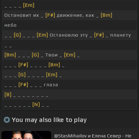
_ _ _ _
[Em]
Остановит их _
[F#]
движение, как _
[Bm]
небо
_ _
[G]
_ _ _
[Em]
Остановлю эту _
[F#]
_ планету
_ _
[Bm]
_ _ _
[G]
_ Твои _
[Em]
_
_ _ _
[F#]
_ _ _ _
[Bm]
_
_ _ _
[G]
_ _ _ _
[Em]
_
_ _ _
[F#]
_ _ _ глаза
[B]
_ _ _ _ _ _ _ _
_ _ _ _ _ _
[N]
_ _
You may also like to play
@StasMihailov и Елена Север - Не