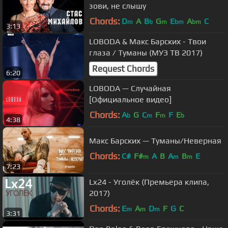
зови, не слышу
Chords:
D
A
B
G
E
A
C
m
b
m
bm
bm
3:13
LOBODA & Макс Барских - Твои
глаза / Туманы (МУЗ ТВ 2017)
Request Chords
6:20
LOBODA — Случайная
[Официальное видео]
Chords:
A
G
C
F
F
E
b
m
m
b
4:38
Макс Барских — Туманы/Неверная
Chords:
C#
F#
A
B
A
B
E
m
m
m
7:23
Lx24 - Уголёк (Премьера клипа,
2017)
Chords:
E
A
D
F
G
C
m
m
m
3:31