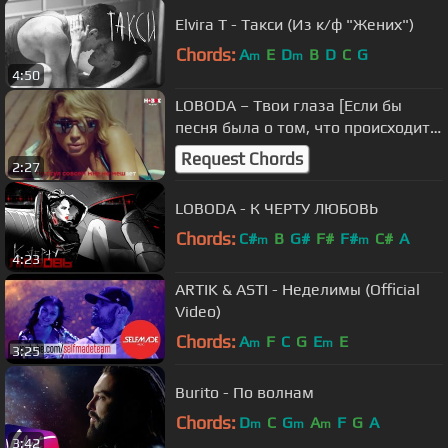
Elvira T - Такси (Из к/ф "Жених")
Chords:
A
E
D
B
D
C
G
m
m
4:50
LОВОDА – Твои глаза [Если бы
песня была о том, что происходит в
клипе]
Request Chords
2:27
LOBODA - К ЧЕРТУ ЛЮБОВЬ
Chords:
C#
B
G#
F#
F#
C#
A
m
m
4:23
ARTIK & ASTI - Неделимы (Official
Video)
Chords:
A
F
C
G
E
E
m
m
3:25
Burito - По волнам
Chords:
D
C
G
A
F
G
A
m
m
m
3:42