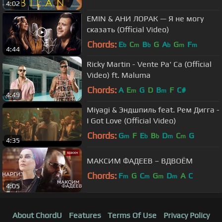
4:02
EMIN & АНИ ЛОРАК — Я не могу
сказать (Official Video)
Chords:
E
C
B
G
A
G
F
b
m
b
b
m
m
4:44
Ricky Martin - Vente Pa' Ca (Official
Video) ft. Maluma
Chords:
A
E
G
D
B
F
C#
m
m
4:49
Miyagi & Эндшпиль feat. Рем Дигга -
I Got Love (Official Video)
Chords:
G
F
E
B
D
C
G
m
b
b
m
m
4:35
МАКСИМ ФАДЕЕВ – ВДВОЁМ
Chords:
F
G
C
G
D
A
C
m
m
m
m
4:05
About ChordU
Features
Terms Of Use
Privacy Policy