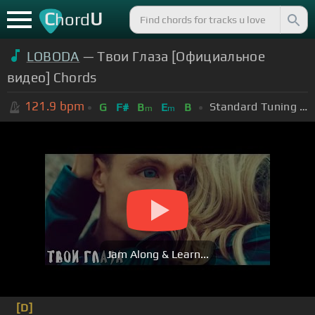
C
U
hord
LOBODA
— Твои Глаза [Официальное
видео] Chords
121.9
bpm
Standard Tuning (EADGBE)
G
F#
B
E
B
m
m
Jam Along & Learn...
[D]