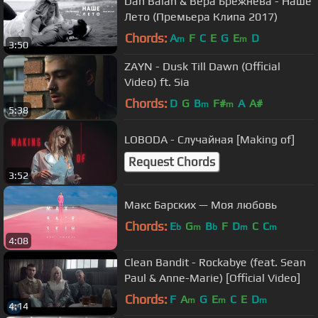
Dan Balan & Вера Брежнева - Наше
Лето (Премьера Клипа 2017)
Chords:
A
F
C
E
G
E
D
m
m
3:50
ZAYN - Dusk Till Dawn (Official
Video) ft. Sia
Chords:
D
G
B
F#
A
A#
m
m
5:38
LOBODA - Случайная [Making of]
Request Chords
3:52
Макс Барских — Моя любовь
Chords:
E
G
B
F
D
C
C
b
m
b
m
m
4:08
Clean Bandit - Rockabye (feat. Sean
Paul & Anne-Marie) [Official Video]
Chords:
F
A
G
E
C
E
D
m
m
m
4:14