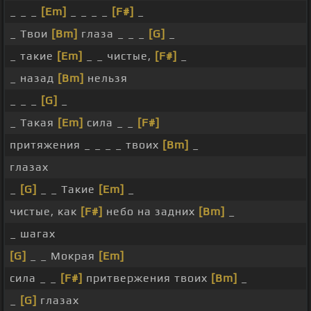
_ _ _
[Em]
_ _ _ _
[F#]
_
_ Твои
[Bm]
глаза _ _ _
[G]
_
_ такие
[Em]
_ _ чистые,
[F#]
_
_ назад
[Bm]
нельзя
_ _ _
[G]
_
_ Такая
[Em]
сила _ _
[F#]
притяжения _ _ _ _ твоих
[Bm]
_
глазах
_
[G]
_ _ Такие
[Em]
_
чистые, как
[F#]
небо на задних
[Bm]
_
_ шагах
[G]
_ _ Мокрая
[Em]
сила _ _
[F#]
притвержения твоих
[Bm]
_
_
[G]
глазах