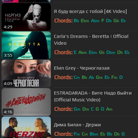
Я буду всегда с тобой [4K Video]
Chords:
B
E
A
F
D
G
E
b
bm
bm
b
b
b
4:29
Carla's Dreams - Beretta | Official
Video
Chords:
E
A
E
G
D
D
E
bm
bm
b
bm
b
b
3:55
Elvin Grey - Черноглазая
Chords:
C
B
A
G
E
F
D
m
b
b
m
b
m
4:09
ESTRADARADA - Вите Надо Выйти
(Official Music Video)
Chords:
G
D
C
G
D
A
m
m
m
4:16
Дима Билан - Держи
Chords:
F
C
B
E
B
D
G
m
m
bm
b
b
b