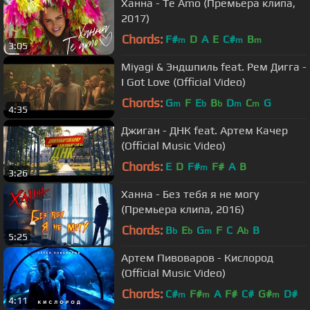
Ханна - Te Amo (Премьера клипа,
2017)
Chords:
F#
D
A
E
C#
B
m
m
m
3:05
Miyagi & Эндшпиль feat. Рем Дигга -
I Got Love (Official Video)
Chords:
G
F
E
B
D
C
G
m
b
b
m
m
4:35
Джиган - ДНК feat. Артем Качер
(Official Music Video)
Chords:
E
D
F#
F#
A
B
m
3:26
Ханна - Без тебя я не могу
(Премьера клипа, 2016)
Chords:
B
E
G
F
C
A
B
b
b
m
b
5:25
Артем Пивоваров - Кислород
(Official Music Video)
Chords:
C#
F#
A
F#
C#
G#
D#
m
m
m
4:11