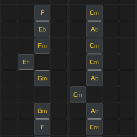
F
C
m
E
A
b
b
F
C
m
m
E
C
b
m
G
A
m
b
C
m
G
A
m
b
F
C
m