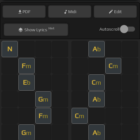
PDF
Midi
Edit
Hint
Autoscroll
Show
Lyrics
N
A
b
F
C
m
m
E
C
b
m
G
A
m
b
F
C
m
m
G
A
m
b