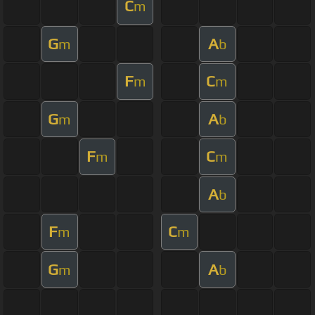
C
m
G
A
m
b
F
C
m
m
G
A
m
b
F
C
m
m
A
b
F
C
m
m
G
A
m
b