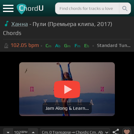
C
U
hord
Ханна
- Пули (Премьера клипа, 2017)
Chords
102.05
bpm
Standard Tuning (EADGBE)
C
A
G
F
E
m
b
m
m
b
Jam Along & Learn...
102
BPM