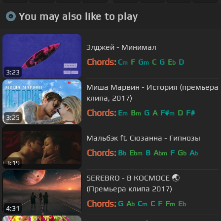
You may also like to play
Элджей - Минимал
Chords:
C
F
G
C
G
E
D
m
m
b
3:23
Миша Марвин - История (премьера
клипа, 2017)
Chords:
E
B
G
A
F#
D
F#
m
m
m
3:25
Мальбэк ft. Сюзанна - Гипнозы
Chords:
B
E
B
A
F
G
A
b
bm
bm
b
b
3:19
SEREBRO - В КОСМОСЕ 🌏
(Премьера клипа 2017)
Chords:
G
A
C
C
F
F
E
b
m
m
b
4:31