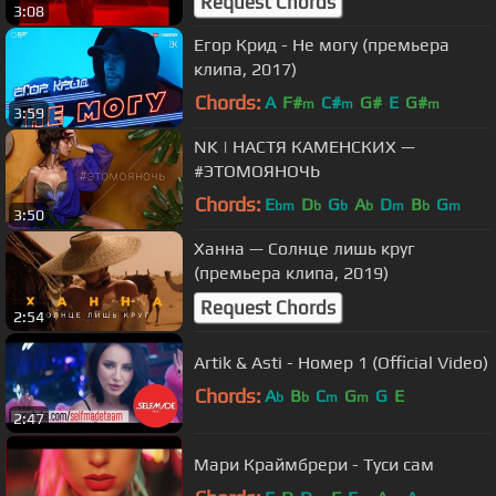
Request Chords
3:08
Егор Крид - Не могу (премьера
клипа, 2017)
Chords:
A
F#
C#
G#
E
G#
m
m
m
3:59
NK | НАСТЯ КАМЕНСКИХ —
#ЭТОМОЯНОЧЬ
Chords:
E
D
G
A
D
B
G
bm
b
b
b
m
b
m
3:50
Ханна — Солнце лишь круг
(премьера клипа, 2019)
Request Chords
2:54
Artik & Asti - Номер 1 (Official Video)
Chords:
A
B
C
G
G
E
b
b
m
m
2:47
Мари Краймбрери - Туси сам