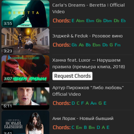
Carla's Dreams - Beretta | Official
Video
Chords:
E
A
E
G
D
D
E
bm
bm
b
bm
b
b
3:55
Элджей & Feduk - Розовое вино
Chords:
G
A
B
E
D
G
F
b
b
b
bm
b
m
3:23
Ханна feat. Luxor — Нарушаем
правила (премьера клипа, 2018)
Request Chords
3:07
Артур Пирожков "Либо любовь"
Official Video
Chords:
D
C
F
A
A
G
E
m
6:11
Ани Лорак - Новый бывший
Chords:
C
E
B
B
D
A
E
m
m
3:41