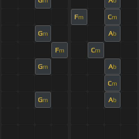
G
A
m
b
F
C
m
m
G
A
m
b
F
C
m
m
G
A
m
b
C
m
G
A
m
b