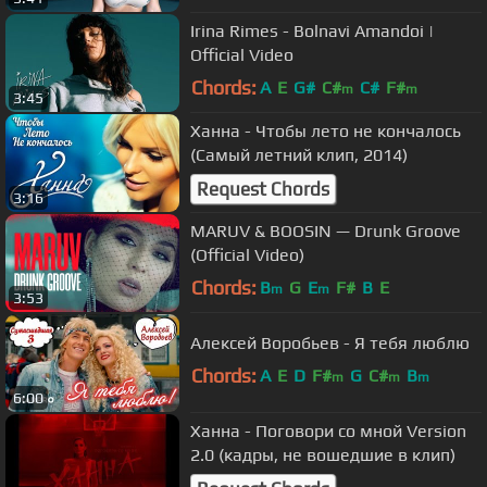
Irina Rimes - Bolnavi Amandoi |
Official Video
Chords:
A
E
G#
C#
C#
F#
m
m
3:45
Ханна - Чтобы лето не кончалось
(Самый летний клип, 2014)
Request Chords
3:16
MARUV & BOOSIN — Drunk Groove
(Official Video)
Chords:
B
G
E
F#
B
E
m
m
3:53
Алексей Воробьев - Я тебя люблю
Chords:
A
E
D
F#
G
C#
B
m
m
m
6:00
Ханна - Поговори со мной Version
2.0 (кадры, не вошедшие в клип)