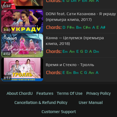
Chords:
E
D
D
F
E
A
A
m
m
m
5:37
DONI feat. Сати Казанова - Я украду
(премьера клипа, 2017)
Chords:
D
F#
B
C#
A
E
A#
m
m
m
3:40
Ханна — Целуемся (премьера
клипа, 2018)
Chords:
E
A
E
G
D
A
D
m
m
m
4:02
Время и Стекло - Тролль
Chords:
E
E
B
C
G
A
A
m
m
m
3:17
About ChordU
Features
Terms Of Use
Privacy Policy
Cancellation & Refund Policy
User Manual
Customer Support