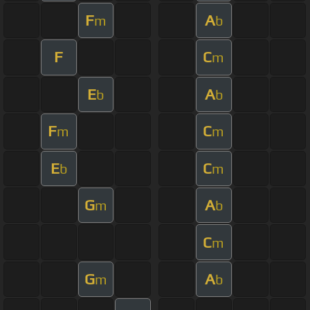
F
A
m
b
F
C
m
E
A
b
b
F
C
m
m
E
C
b
m
G
A
m
b
C
m
G
A
m
b