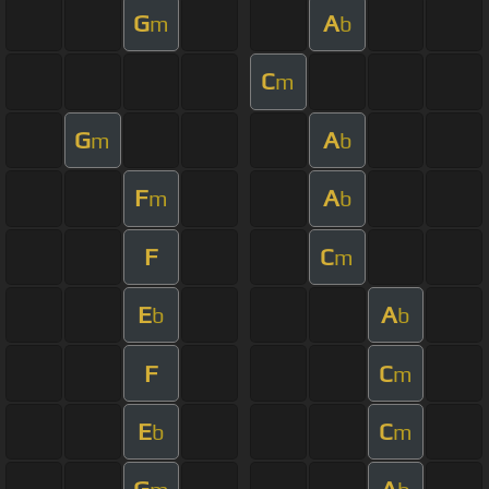
G
A
m
b
C
m
G
A
m
b
F
A
m
b
F
C
m
E
A
b
b
F
C
m
E
C
b
m