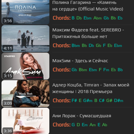
Полина Гагарина — «Камень
на сердце» (Official Music Video)
Chords:
B
D
E
A
G
B
E
b
bm
bm
b
b
b
3:56
Максим Фадеев feat. SEREBRO -
Притяженья больше нет
Chords:
B
B
D
G
F
E
E
bm
b
b
b
b
bm
4:11
МакSим - Здесь и Сейчас
Chords:
G
B
E
F
F
E
B
b
bm
bm
m
b
b
3:15
Адлер Коцба, Timran - Запах моей
женщины | 2018 Премьера
Chords:
F#
E
G#
B
C#
G#
D#
m
m
3:09
Ани Лорак - Сумасшедшая
Chords:
G
D
E
A
E
A
m
m
b
3:36