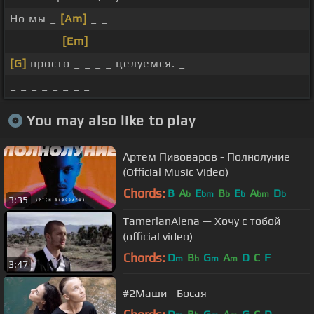
Но мы _
[Am]
_ _
_ _ _ _ _
[Em]
_ _
[G]
просто _ _ _ _ целуемся. _
_ _ _ _ _ _ _ _
You may also like to play
Артем Пивоваров - Полнолуние
(Official Music Video)
Chords:
B
A
E
B
E
A
D
b
bm
b
b
bm
b
3:35
TamerlanAlena — Хочу с тобой
(official video)
Chords:
D
B
G
A
D
C
F
m
b
m
m
3:47
#2Маши - Босая