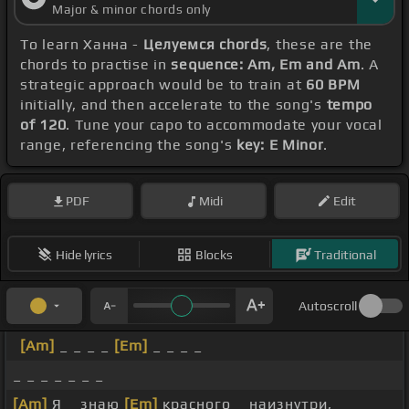
Major & minor chords only
To learn Ханна -
Целуемся chords
, these are the
chords to practise in
sequence: Am, Em and Am
. A
strategic approach would be to train at
60 BPM
initially, and then accelerate to the song's
tempo
of 120
. Tune your capo to accommodate your vocal
range, referencing the song's
key: E Minor
.
PDF
Midi
Edit
Hide lyrics
Blocks
Traditional
Autoscroll
[Am]
_ _ _ _
[Em]
_ _ _ _
_ _ _ _ _ _ _
[Am]
Я _ знаю
[Em]
красного _ наизнутри,