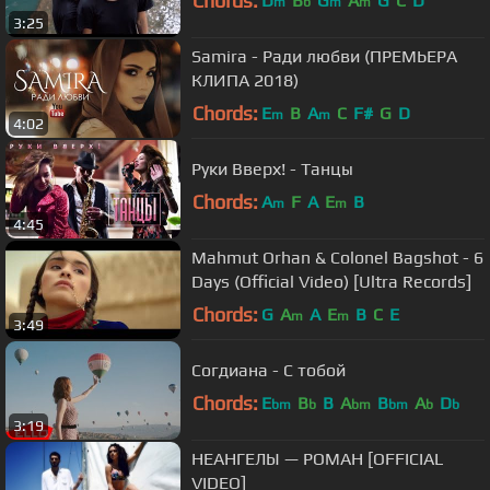
Chords:
D
B
G
A
G
C
D
m
b
m
m
3:25
Samira - Ради любви (ПРЕМЬЕРА
КЛИПА 2018)
Chords:
E
B
A
C
F#
G
D
m
m
4:02
Руки Вверх! - Танцы
Chords:
A
F
A
E
B
m
m
4:45
Mahmut Orhan & Colonel Bagshot - 6
Days (Official Video) [Ultra Records]
Chords:
G
A
A
E
B
C
E
m
m
3:49
Согдиана - С тобой
Chords:
E
B
B
A
B
A
D
bm
b
bm
bm
b
b
3:19
НЕАНГЕЛЫ — РОМАН [OFFICIAL
VIDEO]