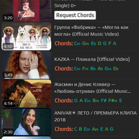
Single) 0+
Request Chords
3:20
Группа «Фабрика» — «Могла как
могла» (Official Music Video)
Chords:
C
G
E
D
G
F
A
m
m
b
4:50
KAZKA — Плакала [Official Video]
Chords:
C
F
B
A
G
E
m
m
b
b
m
b
3:49
Жасмин и Денис Клявер —
«Любовь-отрава» (Official Music
Video)
Chords:
G
A
E
B
F#
F#
E
m
m
m
4:14
ANIVAR☀ ЛЕТО / ПРЕМЬЕРА КЛИПА
2018
Chords:
C
B
E
A
E
A
G
m
m
2:30