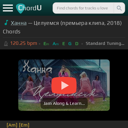
C
U
hord
Ханна
— Целуемся (премьера клипа, 2018)
Chords
120.25
bpm
Standard Tuning (EADGBE)
E
A
E
G
D
m
m
Jam Along & Learn...
[Am]
[Em]