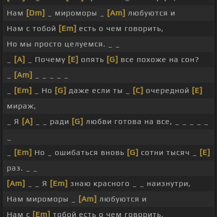
Нам
[Dm]
_ мироморы _
[Am]
любуются и
Нам с тобой
[Em]
есть о чем говорить,
Но мы просто целуемся. _ _
_
[A]
_ Почему
[E]
опять
[G]
все похоже на сон?
_
[Am]
_ _ _ _ _
_
[Em]
_ Но
[G]
даже если ты _
[C]
очередной
[E]
мираж,
_ Я
[A]
_ _ ради
[G]
любви готова на все, _ _ _ _ _
_
_
[Em]
Но _ ошибаться вновь
[G]
сотни тысяч _
[E]
раз. _ _
[Am]
_ _ Я
[Em]
знаю красного _ _ наизнутри,
Нам мироморы _
[Am]
любуются и
Нам с
[Em]
тобой есть о чем говорить,