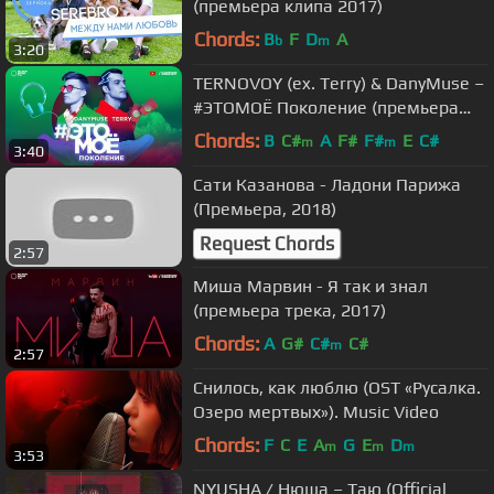
(премьера клипа 2017)
Chords:
B
F
D
A
b
m
3:20
TERNOVOY (ex. Terry) & DanyMuse –
#ЭТОМОЁ Поколение (премьера
клипа, 2018)
Chords:
B
C#
A
F#
F#
E
C#
m
m
3:40
Сати Казанова - Ладони Парижа
(Премьера, 2018)
Request Chords
2:57
Миша Марвин - Я так и знал
(премьера трека, 2017)
Chords:
A
G#
C#
C#
m
2:57
Снилось, как люблю (OST «Русалка.
Озеро мертвых»). Music Video
Chords:
F
C
E
A
G
E
D
m
m
m
3:53
NYUSHA / Нюша – Таю (Official