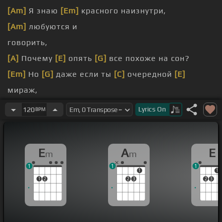
[Am]
Я знаю
[Em]
красного наизнутри,
[Am]
любуются и
говорить,
[A]
Почему
[E]
опять
[G]
все похоже на сон?
[Em]
Но
[G]
даже если ты
[C]
очередной
[E]
мираж,
[A]
ради
[G]
любви готова на все,
Lyrics
On
120
BPM
[Em]
Но ошибаться вновь
[G]
сотни тысяч
[E]
раз.
E
A
E
m
m
1
1
1
1
1
1
2
2
3
2
3