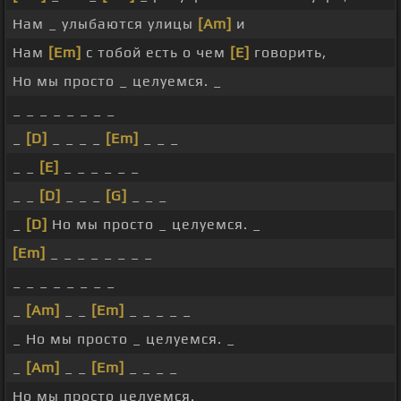
Нам _ улыбаются улицы
[Am]
и
Нам
[Em]
с тобой есть о чем
[E]
говорить,
Но мы просто _ целуемся. _
_ _ _ _ _ _ _ _
_
[D]
_ _ _ _
[Em]
_ _ _
_ _
[E]
_ _ _ _ _ _
_ _
[D]
_ _ _
[G]
_ _ _
_
[D]
Но мы просто _ целуемся. _
[Em]
_ _ _ _ _ _ _ _
_ _ _ _ _ _ _ _
_
[Am]
_ _
[Em]
_ _ _ _ _
_ Но мы просто _ целуемся. _
_
[Am]
_ _
[Em]
_ _ _ _
Но мы просто целуемся.