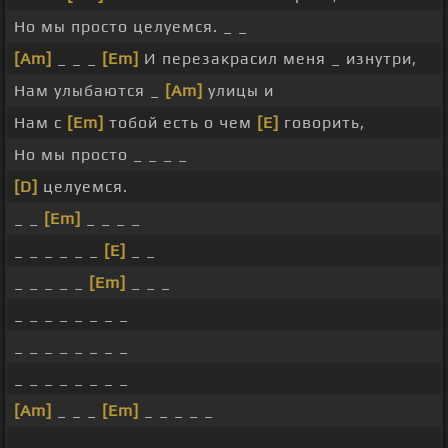
Но мы просто целуемся. _ _
[Am]
_ _ _
[Em]
И перезакрасил меня _ изнутри,
Нам улыбаются _
[Am]
улицы и
Нам с
[Em]
тобой есть о чем
[E]
говорить,
Но мы просто _ _ _ _
[D]
целуемся.
_ _
[Em]
_ _ _ _
_ _ _ _ _ _
[E]
_ _
_ _ _ _ _
[Em]
_ _ _
_ _ _ _ _ _ _ _
_ _ _ _ _ _ _ _
_ _ _ _ _ _ _ _
[Am]
_ _ _
[Em]
_ _ _ _ _
_ _ _ _ _ _ _ _