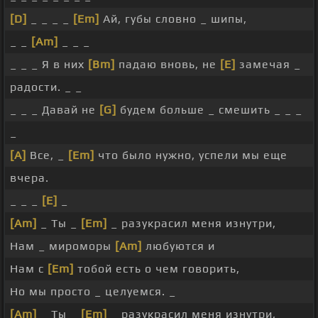
[D]
_ _ _ _
[Em]
Ай, губы словно _ шипы,
_ _
[Am]
_ _ _
_ _ _ Я в них
[Bm]
падаю вновь, не
[E]
замечая _
радости. _ _
_ _ _ Давай не
[G]
будем больше _ смешить _ _ _
_
[A]
Все, _
[Em]
что было нужно, успели мы еще
вчера.
_ _ _
[E]
_
[Am]
_ Ты _
[Em]
_ разукрасил меня изнутри,
Нам _ мироморы
[Am]
любуются и
Нам с
[Em]
тобой есть о чем говорить,
Но мы просто _ целуемся. _
[Am]
_ Ты _
[Em]
_ разукрасил меня изнутри,