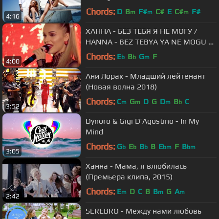
Chords:
D
B
F#
C#
E
C#
F#
m
m
m
4:16
ХАННА - БЕЗ ТЕБЯ Я НЕ МОГУ /
HANNA - BEZ TEBYA YA NE MOGU /
NEW YEAR 2017 / EUROPA PLUS TV
Chords:
E
B
G
F
b
b
m
4:00
Ани Лорак - Младший лейтенант
(Новая волна 2018)
Chords:
C
G
D
G
D
B
C
m
m
m
b
3:52
Dynoro & Gigi D’Agostino - In My
Mind
Chords:
G
E
B
B
E
F
B
b
b
b
bm
bm
3:05
Ханна - Мама, я влюбилась
(Премьера клипа, 2015)
Chords:
E
D
C
B
B
G
A
m
m
m
2:42
SEREBRO - Между нами любовь