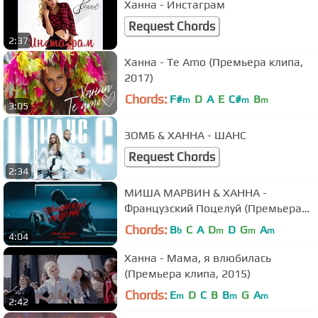
Ханна - Инстаграм
Request Chords
2:37
Ханна - Te Amo (Премьера клипа,
2017)
Chords:
F#
D
A
E
C#
B
m
m
m
3:05
ЗОМБ & ХАННА - ШАНС
Request Chords
2:34
МИША МАРВИН & ХАННА -
Французский Поцелуй (Премьера
клипа, 2020)
Chords:
B
C
A
D
D
G
A
b
m
m
m
4:04
Ханна - Мама, я влюбилась
(Премьера клипа, 2015)
Chords:
E
D
C
B
B
G
A
m
m
m
2:42