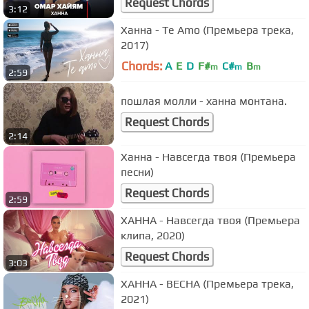
Request Chords
3:12
Ханна - Te Amo (Премьера трека,
2017)
Chords:
A
E
D
F#
C#
B
m
m
m
2:59
пошлая молли - ханна монтана.
Request Chords
2:14
Ханна - Навсегда твоя (Премьера
песни)
Request Chords
2:59
ХАННА - Навсегда твоя (Премьера
клипа, 2020)
Request Chords
3:03
ХАННА - ВЕСНА (Премьера трека,
2021)