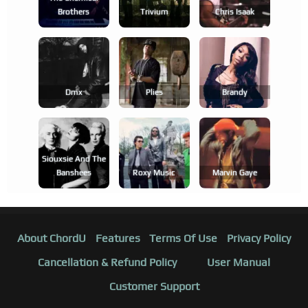
Brothers
Trivium
Chris Isaak
Dmx
Plies
Brandy
Siouxsie And The
Banshees
Roxy Music
Marvin Gaye
About ChordU
Features
Terms Of Use
Privacy Policy
Cancellation & Refund Policy
User Manual
Customer Support