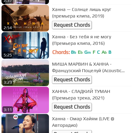
2:37
Ханна — Солнце лишь круг
(премьера клипа, 2019)
Request Chords
2:54
Ханна - Без тебя я не могу
(Премьера клипа, 2016)
Chords:
B
E
G
F
C
A
B
b
b
m
b
5:25
МИША МАРВИН & ХАННА -
Французский Поцелуй (Acoustic
version)
Request Chords
3:23
ХАННА - СЛАДКИЙ ТУМАН
(Премьера трека, 2021)
Request Chords
3:11
Ханна - Омар Хайям (LIVE @
Авторадио)