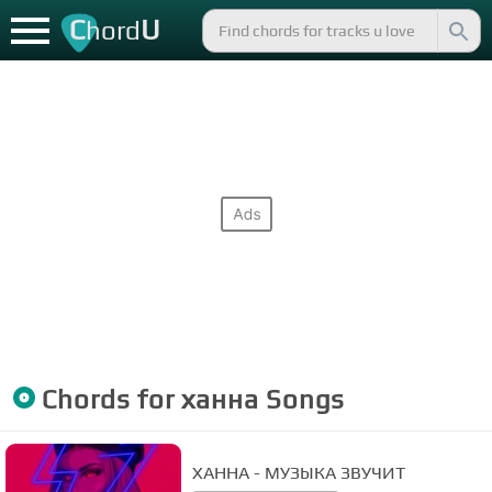
C
U
hord
Chords for
ханна
Songs
ХАННА - МУЗЫКА ЗВУЧИТ