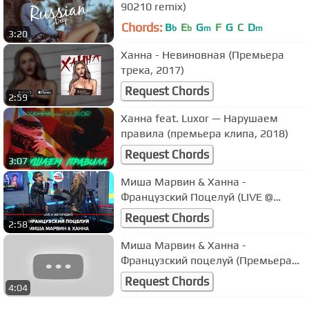
90210 remix)
Chords:
B
E
G
F
G
C
D
b
b
m
m
3:20
Ханна - Невиновная (Премьера
трека, 2017)
Request Chords
2:59
Ханна feat. Luxor — Нарушаем
правила (премьера клипа, 2018)
Request Chords
3:07
Миша Марвин & Ханна -
Французский Поцелуй (LIVE @
Авторадио)
Request Chords
2:58
Миша Марвин & Ханна -
Французский поцелуй (Премьера
клипа 2020)
Request Chords
4:04