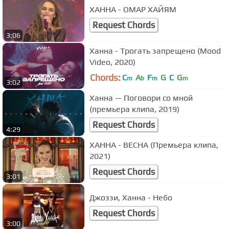
ХАННА - ОМАР ХАЙЯМ
Request Chords
3:06
Ханна - Трогать запрещено (Mood
Video, 2020)
Chords:
C
A
F
G
C
G
m
b
m
m
3:02
Ханна — Поговори со мной
(премьера клипа, 2019)
Request Chords
4:29
ХАННА - ВЕСНА (Премьера клипа,
2021)
Request Chords
3:01
Джоззи, Ханна - Небо
Request Chords
3:00