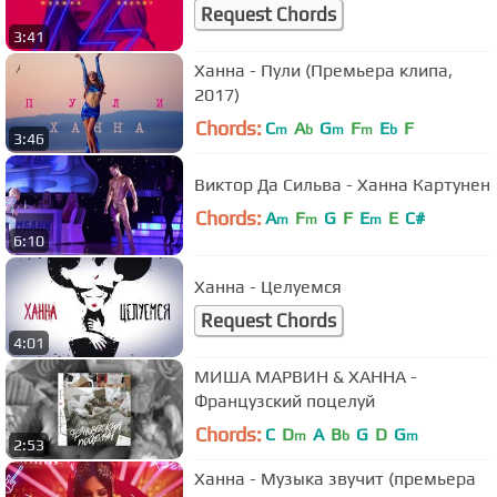
Request Chords
3:41
Ханна - Пули (Премьера клипа,
2017)
Chords:
C
A
G
F
E
F
m
b
m
m
b
3:46
Виктор Да Сильва - Ханна Картунен
Chords:
A
F
G
F
E
E
C#
m
m
m
6:10
Ханна - Целуемся
Request Chords
4:01
МИША МАРВИН & ХАННА -
Французский поцелуй
Chords:
C
D
A
B
G
D
G
m
b
m
2:53
Ханна - Музыка звучит (премьера