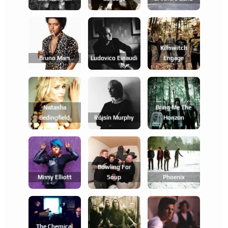
Killswitch
Bruno Mars
Ludovico Einaudi
Engage
Natasha
Bring Me The
Bedingfield
Róisín Murphy
Horizon
Bowling For
Missy Elliott
Soup
Phoenix
The Chemical