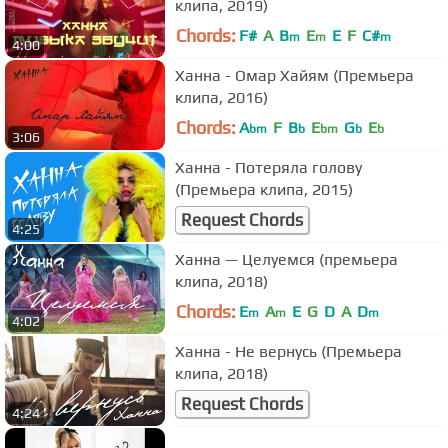
клипа, 2019)
Chords:
F#
A
B
E
E
F
C#
m
m
m
4:00
Ханна - Омар Хайям (Премьера
клипа, 2016)
Chords:
A
F
B
E
G
E
bm
b
bm
b
b
3:06
Ханна - Потеряла голову
(Премьера клипа, 2015)
Request Chords
4:25
Ханна — Целуемся (премьера
клипа, 2018)
Chords:
E
A
E
G
D
A
D
m
m
m
4:02
Ханна - Не вернусь (Премьера
клипа, 2018)
Request Chords
4:24