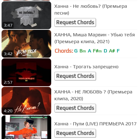
Ханна - Не любовь? (Премьера
песни)
Request Chords
3:47
ХАННА, Миша Марвин - Убью тебя
(Премьера клипа, 2021)
Chords:
G
B
A
F#
D
A#
F
m
m
3:42
Ханна - Трогать запрещено
Request Chords
2:57
ХАННА - НЕ ЛЮБОВЬ ? (Премьера
клипа, 2020)
Request Chords
4:20
Ханна - Пули (LIVE) ПРЕМЬЕРА 2017
Request Chords