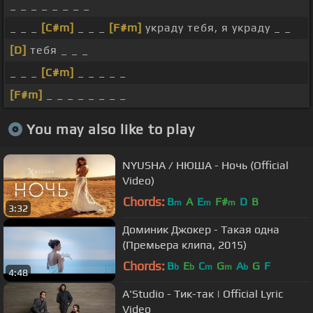
_ _ _ _ _ _ _ _
_ _ _
[C#m]
_ _ _
[F#m]
украду тебя, я украду _ _
[D]
тебя _ _ _
_ _ _
[C#m]
_ _ _ _ _
[F#m]
_ _ _ _ _ _ _ _
You may also like to play
NYUSHA / НЮША - Ночь (Official
Video)
Chords:
B
A
E
F#
D
B
m
m
m
3:32
Доминик Джокер - Такая одна
(Премьера клипа, 2015)
Chords:
B
E
C
G
A
G
F
b
b
m
m
b
4:48
A'Studio - Тик-так | Official Lyric
Video