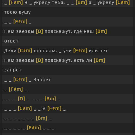
_
[F#m]
Я _ украду тебя, _ _
[Bm]
я _ украду
[C#m]
твою душу
_ _
[F#m]
_
Нам звезды
[D]
подскажут, где наш
[Bm]
ответ
Дели
[C#m]
пополам, _ учи
[F#m]
или нет
Нам звезды
[D]
подскажут, есть ли
[Bm]
запрет
_ _
[C#m]
_ Запрет
_
[F#m]
_
_ _ _
[D]
_ _ _ _
[Bm]
_
_ _ _
[C#m]
_ _ Я
[F#m]
_
_ _ _ _ _ _ _
[Bm]
_
_ _ _ _ _
[F#m]
_ _ _