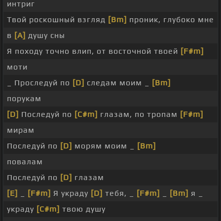
интриг
Твой роскошный взгляд
[Bm]
проник, глубоко мне
в
[A]
душу сны
Я походу точно влип, от восточной твоей
[F#m]
моти
_ Проследуй по
[D]
следам моим _
[Bm]
порукам
[D]
Последуй по
[C#m]
глазам, по тропам
[F#m]
мирам
Последуй по
[D]
морям моим _
[Bm]
повалам
Последуй по
[D]
глазам
[E]
_
[F#m]
Я украду
[D]
тебя, _
[F#m]
_
[Bm]
я _
украду
[C#m]
твою душу