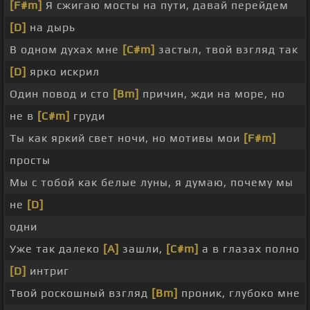
[F#m]
Я сжигаю мосты на пути, давай перейдем
[D]
на дырь
В одном духах мне
[C#m]
застыл, твой взгляд так
[D]
ярко искрил
Один повод и сто
[Bm]
причин, жди на море, но
не в
[C#m]
груди
Ты как яркий свет ночи, но мотивы мои
[F#m]
просты
Мы с тобой как белые луны, я думаю, почему мы
не
[D]
одни
Уже так далеко
[A]
зашли,
[C#m]
а в глазах полно
[D]
интриг
Твой роскошный взгляд
[Bm]
проник, глубоко мне