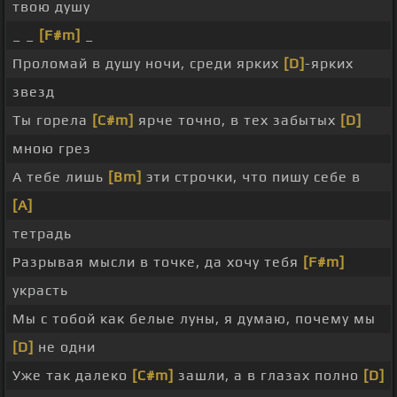
твою душу
_ _
[F#m]
_
Проломай в душу ночи, среди ярких
[D]
-ярких
звезд
Ты горела
[C#m]
ярче точно, в тех забытых
[D]
мною грез
А тебе лишь
[Bm]
эти строчки, что пишу себе в
[A]
тетрадь
Разрывая мысли в точке, да хочу тебя
[F#m]
украсть
Мы с тобой как белые луны, я думаю, почему мы
[D]
не одни
Уже так далеко
[C#m]
зашли, а в глазах полно
[D]