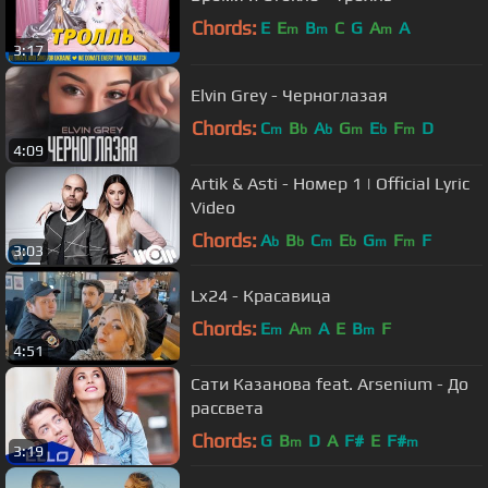
Chords:
E
E
B
C
G
A
A
m
m
m
3:17
Elvin Grey - Черноглазая
Chords:
C
B
A
G
E
F
D
m
b
b
m
b
m
4:09
Artik & Asti - Номер 1 | Official Lyric
Video
Chords:
A
B
C
E
G
F
F
b
b
m
b
m
m
3:03
Lx24 - Красавица
Chords:
E
A
A
E
B
F
m
m
m
4:51
Сати Казанова feat. Arsenium - До
рассвета
Chords:
G
B
D
A
F#
E
F#
m
m
3:19