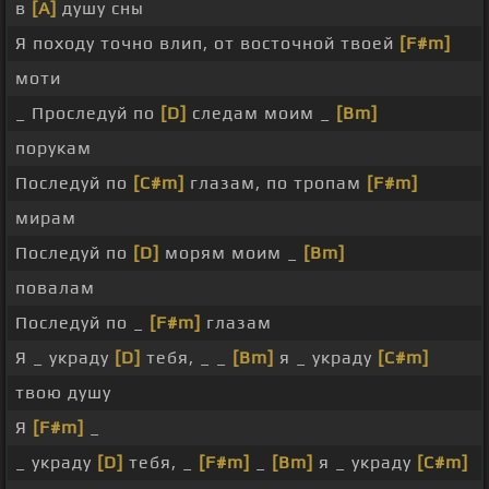
в
[A]
душу сны
Я походу точно влип, от восточной твоей
[F#m]
моти
_ Проследуй по
[D]
следам моим _
[Bm]
порукам
Последуй по
[C#m]
глазам, по тропам
[F#m]
мирам
Последуй по
[D]
морям моим _
[Bm]
повалам
Последуй по _
[F#m]
глазам
Я _ украду
[D]
тебя, _ _
[Bm]
я _ украду
[C#m]
твою душу
Я
[F#m]
_
_ украду
[D]
тебя, _
[F#m]
_
[Bm]
я _ украду
[C#m]