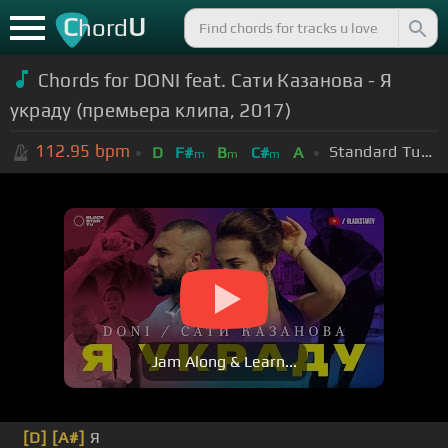
C
U
hord
Chords for DONI feat. Сати Казанова - Я
украду (премьера клипа, 2017)
112.95
bpm
Standard Tuning (EADGBE)
D
F#
B
C#
A
m
m
m
Jam Along & Learn...
[D]
[A#]
Я