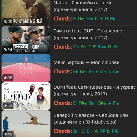
Natan - Я хочу быть с ней
(премьера клипа, 2017)
Chords:
F
D
G
C
G
D
B
m
m
b
3:00
Тимати feat. GUF - Поколение
(премьера клипа, 2017)
Chords:
D
F
C
F
B
G
A
b
m
bm
b
5:54
Макс Барских — Моя любовь
Chords:
E
G
B
F
D
C
C
b
m
b
m
m
4:08
DONI feat. Сати Казанова - Я украду
(премьера трека, 2017)
Chords:
D
F#
B
C#
A
F
m
m
m
m
3:37
Валерий Меладзе - Свобода или
сладкий плен (Official video)
Chords:
B
G
E
A
F#
B
F#
m
m
m
4:45