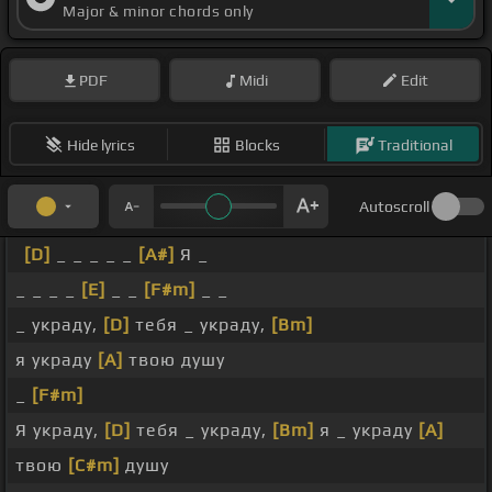
Major & minor chords only
PDF
Midi
Edit
Hide lyrics
Blocks
Traditional
Autoscroll
[D]
_ _ _ _ _
[A#]
Я _
_ _ _ _
[E]
_ _
[F#m]
_ _
_ украду,
[D]
тебя _ украду,
[Bm]
я украду
[A]
твою душу
_
[F#m]
Я украду,
[D]
тебя _ украду,
[Bm]
я _ украду
[A]
твою
[C#m]
душу