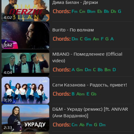
Дима Билан - Держи
Chords:
F
C
B
E
B
D
G
m
m
bm
b
b
b
4:02
Burito - По волнам
Chords:
D
C
G
A
F
G
A
m
m
m
3:42
MBAND - Помедленнее (Official
video)
Chords:
A
G
D
C
B
B
D
m
m
b
m
4:04
Сати Казанова - Радость, привет!
Chords:
B
A
E
G
bm
b
3:36
D&M - Украду (ремикс) [ft. ANIVAR
(Ани Варданян)]
Chords:
C
A
F
G
D
m
b
m
m
2:33