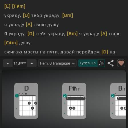
[E]
[F#m]
украду,
[D]
тебя украду,
[Bm]
я украду
[A]
твою душу
Я украду,
[D]
тебя украду,
[Bm]
я украду
[A]
твою
[C#m]
душу
сжигаю мосты на пути, давай перейдем
[D]
на
дырь
Lyrics
On
113
BPM
искрил
Ты как яркий свет ночи, но мотивы мои
[F#m]
D
F#
B
m
m
1
2
2
1
1
1
1
1
1
1
1
1
2
3
2
3
3
4