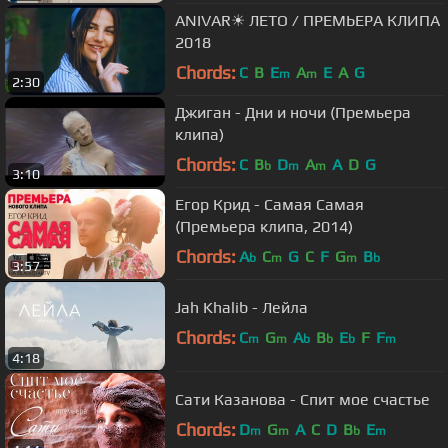
ANIVAR☀ ЛЕТО / ПРЕМЬЕРА КЛИПА
2018
Chords:
C
B
E
A
E
A
G
m
m
2:30
Джиган - Дни и ночи (Премьера
клипа)
Chords:
C
B
D
A
A
D
G
b
m
m
3:10
Егор Крид - Самая Самая
(Премьера клипа, 2014)
Chords:
A
C
G
C
F
G
B
b
m
m
b
3:57
Jah Khalib - Лейла
Chords:
C
G
A
B
E
F
F
m
m
b
b
b
m
4:18
Сати Казанова - Спит мое счастье
Chords:
D
G
A
C
D
B
E
m
m
b
m