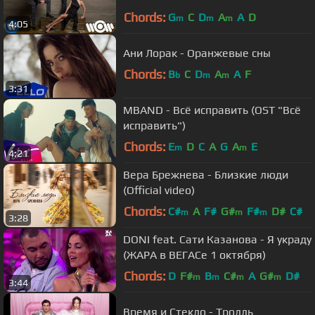
Chords:
G
C
D
A
A
D
m
m
m
4:05
Ани Лорак - Оранжевые сны
Chords:
B
C
D
A
A
F
b
m
m
3:31
MBAND - Всё исправить (OST "Всё
исправить")
Chords:
E
D
C
A
G
A
E
m
m
4:21
Вера Брежнева - Близкие люди
(Official video)
Chords:
C#
A
F#
G#
F#
D#
C#
m
m
m
3:28
DONI feat. Сати Казанова - Я украду
(ЖАРА в ВЕГАСе 1 октября)
Chords:
D
F#
B
C#
A
G#
D#
m
m
m
m
3:44
Время и Стекло - Тролль