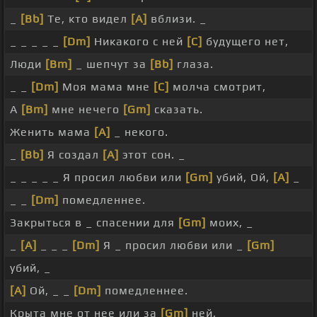
_
[Bb]
Те, кто видел
[A]
вблизи. _
_ _ _ _ _
[Dm]
Никакого с ней
[C]
будущего нет,
Люди
[Bm]
_ шепчут за
[Bb]
глаза.
_ _
[Dm]
Моя мама мне
[C]
молча смотрит,
А
[Bm]
мне нечего
[Gm]
сказать.
Женить мама
[A]
_ некого.
_
[Bb]
Я создал
[A]
этот сон. _
_ _ _ _ _ Я просил любви или
[Gm]
убий, Ой,
[A]
_
_ _
[Dm]
помедленнее.
Закрыться в _ спасении для
[Gm]
моих, _
_
[A]
_ _ _
[Dm]
Я _ просил любви или _
[Gm]
убий, _
[A]
Ой, _ _
[Dm]
помедленнее.
Крыта мне от нее или за
[Gm]
ней, _