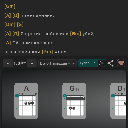
[Gm]
[A]
[D]
помедленнее.
[Dm]
[G]
[A]
[D]
Я просил любви или
[Gm]
убий,
[A]
Ой, помедленнее.
в спасении для
[Gm]
моих,
[A]
Не жаль.
Lyrics
On
130
BPM
A
G
D
m
m
1
3
1
1
1
1
1
1
1
1
2
3
2
2
3