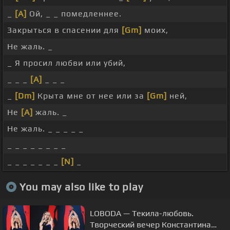
_
[A]
Ой, _ _ помедленнее.
Закрыться в спасении для
[Gm]
моих,
Не жаль. _
_ Я просил любви или убий,
_ _ _
[A]
_ _ _
_
[Dm]
Крыта мне от нее или за
[Gm]
ней,
Не
[A]
жаль. _
Не жаль. _ _ _ _ _
_ _ _ _ _ _ _ _
_ _ _ _ _ _ _
[N]
_
You may also like to play
LOBODA — Текила-любовь.
Творческий вечер Константина