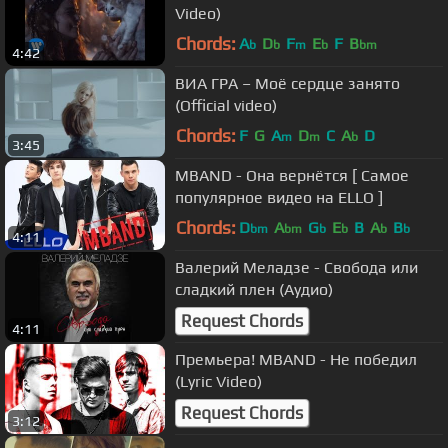
Video)
Chords:
A
D
F
E
F
B
b
b
m
b
bm
4:42
ВИА ГРА – Моё сердце занято
(Official video)
Chords:
F
G
A
D
C
A
D
m
m
b
3:45
MBAND - Она вернётся [ Самое
популярное видео на ELLO ]
Chords:
D
A
G
E
B
A
B
bm
bm
b
b
b
b
4:11
Валерий Меладзе - Свобода или
сладкий плен (Аудио)
Request Chords
4:11
Премьера! MBAND - Не победил
(Lyric Video)
Request Chords
3:12