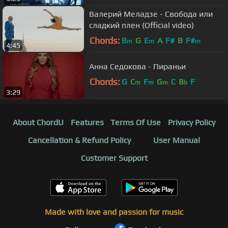
Валерий Меладзе - Свобода или
сладкий плен (Official video)
Chords:
B
G
E
A
F#
B
F#
m
m
m
4:45
Анна Седокова - Пираньи
Chords:
G
C
F
G
C
B
F
m
m
m
b
3:29
About ChordU
Features
Terms Of Use
Privacy Policy
Cancellation & Refund Policy
User Manual
Customer Support
Made with love and passion for music