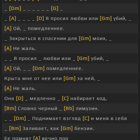
_
[Dm]
_ _ _ _ _ _
[G]
_
_
[A]
_ _ _ _
[D]
Я просил любви или
[Gm]
убий, _
[A]
Ой, _ помедленнее.
_ Закрыться в спасении для
[Gm]
моих, _
[A]
Не жаль.
_ _ Я просил _ любви или _
[Gm]
убий, _
[A]
Ой, _ _
[Dm]
помедленнее.
Крыта мне от нее или
[Gm]
за ней, _
[A]
Не жаль.
Она
[D]
_ медленно _
[C]
набирает ход,
[Bm]
Словно черный _
[Bb]
лимузин.
_ _
[Dm]
_ Поднимает взгляд
[C]
и меня в себя
_
[Bm]
Заливает, как
[Gm]
бензин.
Ее помнят
[A]
вечно про