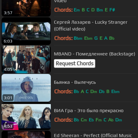
Video
Chords:
E
B
C
D
B
E
F#
m
m
3:57
Сергей Лазарев - Lucky Stranger
(Official video)
Chords:
B
E
G
E
A
B
bm
bm
b
6:03
MBAND - Помедленнее (Backstage)
Request Chords
4:05
Бьянка - Вылечусь
Chords:
B
A
C
D
D
B
E
b
m
b
bm
3:01
ВИА Гра - Это было прекрасно
Chords:
B
C
E
F
C
A
D
b
m
b
m
b
m
4:53
Ed Sheeran - Perfect (Official Music