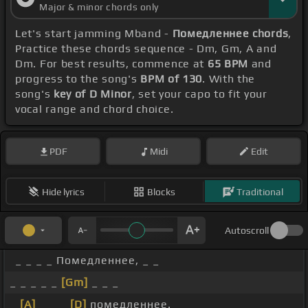
Major & minor chords only
Let's start jamming Mband -
Помедленнее chords
,
Practice these chords sequence - Dm, Gm, A and
Dm. For best results, commence at
65 BPM
and
progress to the song's
BPM of 130
. With the
song's
key of D Minor
, set your capo to fit your
vocal range and chord choice.
PDF
Midi
Edit
Hide lyrics
Blocks
Traditional
Autoscroll
_ _ _ _ Помедленнее, _ _
_ _ _ _ _
[Gm]
_ _ _
_
[A]
_ _ _
[D]
помедленнее. _ _