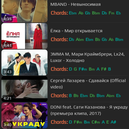
MBAND - Невыносимая
Chords:
E
A
G
B
D
F
E
bm
b
b
bm
b
m
b
4:35
Ёлка - Мир открывается
Chords:
D
A
E
B
G
A
B
b
bm
bm
b
b
b
bm
4:41
ЭММА М, Мари Краймбрери, Lx24,
Luxor - Холодно
Chords:
D
G
F#
B
A
F#
B
m
m
3:43
Сергей Лазарев - Сдавайся (Official
video)
Chords:
B
B
E
D
B
A
E
b
bm
b
bm
bm
b
4:21
DONI feat. Сати Казанова - Я украду
(премьера клипа, 2017)
Chords:
D
F#
B
C#
A
E
A#
m
m
m
3:40