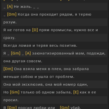
_
[A]
Не жаль. _ _
_
[Dm]
Когда она проходит рядом, я теряю
разум.
Я не готов на
[D]
прям промыслы, нужно все и
сразу.
Всегда ломая и теряя весь позитив.
Я _
[Gm]
_
[A]
заюнатизированный мам, подожди,
она другая совсем.
[Dm]
Она взяла меня в плен, она забрала
меньше собою и ушла от проблем.
Она мой эксклюзив, она мой номер один,
Но
[Gm]
только об одном забыла,
[E]
как я ее
просил.
Я
[Dm]
просил любви или _
[Gm]
убий,