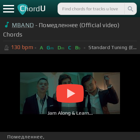
C
U
hord
MBAND
- Помедленнее (Official video)
Chords
130
bpm
Standard Tuning (EADGBE)
A
G
D
C
B
m
m
b
Jam Along & Learn...
Помедленнее,