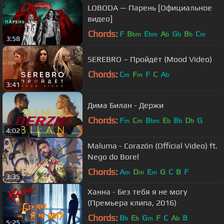
LOBODA — Парень [Официальное
видео]
Chords:
F
B
E
A
G
B
C
bm
bm
b
b
b
m
3:58
SEREBRO – Пройдёт (Mood Video)
Chords:
C
F
F
C
A
m
m
b
3:41
Дима Билан - Держи
Chords:
F
C
B
E
B
D
G
m
m
bm
b
b
b
4:02
Maluma - Corazón (Official Video) ft.
Nego do Borel
Chords:
A
D
E
G
C
B
F
m
m
m
3:35
Ханна - Без тебя я не могу
(Премьера клипа, 2016)
Chords:
B
E
G
F
C
A
B
b
b
m
b
5:25