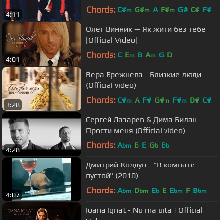
Меладзе
Chords:
C#
G#
A
F#
G#
C#
F#
m
m
m
4:11
Олег Винник — Як жити без тебе
[Official Video]
Chords:
C
E
B
A
G
D
m
m
4:01
Вера Брежнева - Близкие люди
(Official video)
Chords:
C#
A
F#
G#
F#
D#
C#
m
m
m
3:28
Сергей Лазарев & Дима Билан -
Прости меня (Official video)
Chords:
A
B
E
G
B
bm
b
b
4:28
Дмитрий Колдун - "В комнате
пустой" (2010)
Chords:
A
D
E
E
E
F
B
bm
bm
b
bm
bm
4:07
Ioana Ignat - Nu ma uita | Official