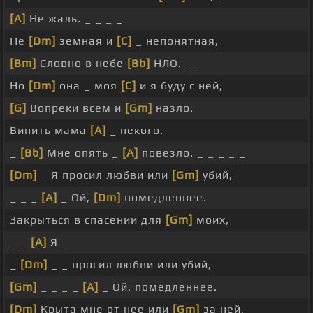
[A]
Не жаль. _ _ _ _
Не
[Dm]
земная и
[C]
_ непонятная,
[Bm]
Словно в небе
[Bb]
НЛО. _
Но
[Dm]
она _ моя
[C]
и я буду с ней,
[G]
Вопреки всем и
[Gm]
назло.
Винить мама
[A]
_ некого.
_
[Bb]
Мне опять _
[A]
повезло. _ _ _ _ _
[Dm]
_ Я просил любви или
[Gm]
убий,
_ _ _
[A]
_ Ой,
[Dm]
помедленнее.
Закрыться в спасении для
[Gm]
моих,
_ _
[A]
Я _
_
[Dm]
_ _ просил любви или убий,
[Gm]
_ _ _ _
[A]
_ Ой, помедленнее.
[Dm]
Крыта мне от нее или
[Gm]
за ней,