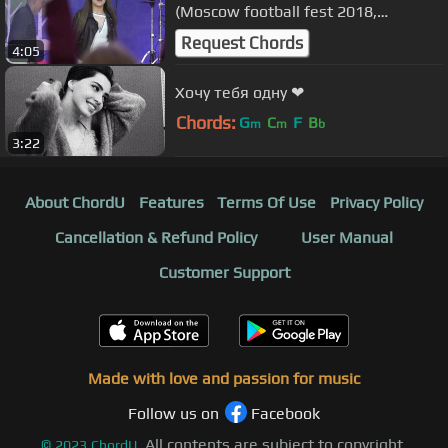
(Moscow football fest 2018,
Лужники)
Request Chords
4:05
Хочу тебя одну ❤
Chords:
G
C
F
B
m
m
b
3:22
About ChordU
Features
Terms Of Use
Privacy Policy
Cancellation & Refund Policy
User Manual
Customer Support
Made with love and passion for music
Follow us on
Facebook
All contents are subject to copyright,
©
2023
ChordU.