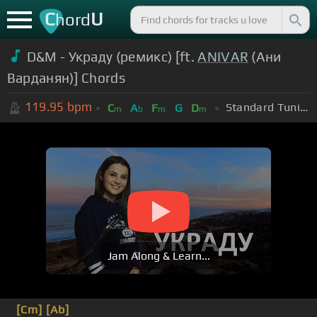
C
U
hord
D&M - Украду (ремикс) [ft.
ANIVAR
(Ани
Варданян)] Chords
119.95
bpm
Standard Tuning (EADGBE)
C
A
F
G
D
m
b
m
m
Jam Along & Learn...
[Cm]
[Ab]