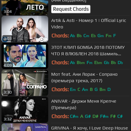
Request Chords
3:04
Artik & Asti - Номер 1 | Official Lyric
Video
Chords:
A
B
C
E
G
F
F
b
b
m
b
m
m
3:03
ЭТОТ КЛИП БОМБА 2018 ПОТОМУ
ЧТО Я ВЛЮБЛЕН 2018 Шамиль
Кашешов
Chords:
A
B
F
E
G
B
D
b
bm
m
bm
b
b
b
4:09
Мот feat. Ани Лорак - Сопрано
(премьера трека, 2017)
Chords:
E
C
A
B
G
B
D
m
m
m
3:30
ANIVAR - Держи Меня Крепче
(Премьера)
Chords:
C#
A
G#
D#
F#
F#
C#
m
m
3:32
GRIVINA - Я хочу, I Love Deep House