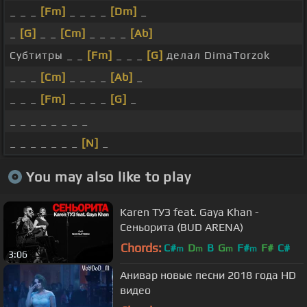
_ _ _
[Fm]
_ _ _ _
[Dm]
_
_
[G]
_ _
[Cm]
_ _ _ _
[Ab]
Субтитры _ _
[Fm]
_ _ _
[G]
делал DimaTorzok
_ _ _
[Cm]
_ _ _ _
[Ab]
_
_ _ _
[Fm]
_ _ _ _
[G]
_
_ _ _ _ _ _ _ _
_ _ _ _ _ _ _
[N]
_
You may also like to play
Karen ТУЗ feat. Gaya Khan -
Сеньорита (BUD ARENA)
Chords:
C#
D
B
G
F#
F#
C#
m
m
m
m
3:06
Анивар новые песни 2018 года HD
видео