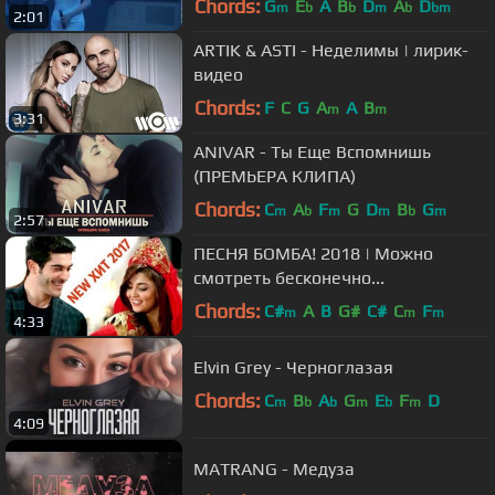
Chords:
G
E
A
B
D
A
D
m
b
b
m
b
bm
2:01
ARTIK & ASTI - Неделимы | лирик-
видео
Chords:
F
C
G
A
A
B
m
m
3:31
ANIVAR - Ты Еще Вспомнишь
(ПРЕМЬЕРА КЛИПА)
Chords:
C
A
F
G
D
B
G
m
b
m
m
b
m
2:57
ПЕСНЯ БОМБА! 2018 | Можно
смотреть бесконечно...
Chords:
C#
A
B
G#
C#
C
F
m
m
m
4:33
Elvin Grey - Черноглазая
Chords:
C
B
A
G
E
F
D
m
b
b
m
b
m
4:09
MATRANG - Медуза