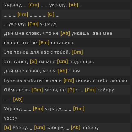
Украду, _
[Cm]
_ _ украду,
[Ab]
_
_ _ _
[Fm]
_ _ _ _
[G]
_
_ украду,
[Cm]
украду
Дай мне слово, что не
[Ab]
уйдёшь, дай мне
слово, что не
[Fm]
оставишь
Это танец для нас с тобой,
[Dm]
это танец
[G]
ты мне
[Cm]
подаришь
Дай мне слово, что я
[Ab]
твоя
Будешь любить снова и
[Fm]
снова, я тебя люблю
Обманешь
[Dm]
меня, но
[G]
я _
[Cm]
заберу
_ _
[Ab]
Украду, _ _
[Fm]
украду, _ _
[Dm]
увезу
[G]
Уберу, _
[Cm]
заберу, _
[Ab]
заберу