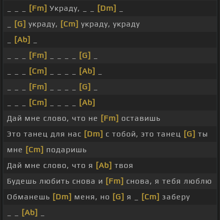
_ _ _
[Fm]
Украду, _ _
[Dm]
_
_
[G]
украду,
[Cm]
украду, украду
_
[Ab]
_
_ _ _
[Fm]
_ _ _ _
[G]
_
_ _ _
[Cm]
_ _ _ _
[Ab]
_
_ _ _
[Fm]
_ _ _ _
[G]
_
_ _ _
[Cm]
_ _ _ _
[Ab]
Дай мне слово, что не
[Fm]
оставишь
Это танец для нас
[Dm]
с тобой, это танец
[G]
ты
мне
[Cm]
подаришь
Дай мне слово, что я
[Ab]
твоя
Будешь любить снова и
[Fm]
снова, я тебя люблю
Обманешь
[Dm]
меня, но
[G]
я _
[Cm]
заберу
_ _
[Ab]
_