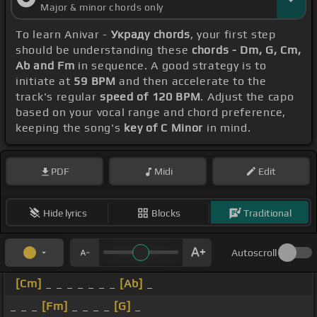
Major & minor chords only
To learn Anivar -
Украду chords
, your first step
should be understanding these
chords - Dm, G, Cm,
Ab and Fm
in sequence. A good strategy is to
initiate at
59 BPM
and then accelerate to the
track's regular
speed of 120 BPM
. Adjust the capo
based on your vocal range and chord preference,
keeping the song's
key of C Minor
in mind.
PDF
Midi
Edit
Hide lyrics
Blocks
Traditional
Autoscroll
[Cm]
_ _ _ _ _ _ _
[Ab]
_
_ _ _
[Fm]
_ _ _ _
[G]
_