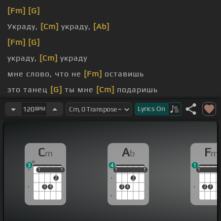
[Fm]
[G]
Украду,
[Cm]
украду,
[Ab]
[Fm]
[G]
украду,
[Cm]
украду
мне слово, что не
[Fm]
оставишь
это танец
[G]
ты мне
[Cm]
подаришь
Будешь любить снова и
[Fm]
снова, я тебя люблю
Lyrics
On
120
BPM
C
A
F
m
b
m
3
4
1
1
1
1
1
1
1
1
1
1
1
1
1
2
2
3
4
3
4
2
3