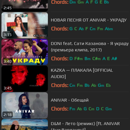
Chords:
D
G
A
F
G
E
B
m
m
b
2:45
НОВАЯ ПЕСНЯ ОТ ANIVAR - УКРАДУ
Chords:
G
C
A
F
C
F
A
b
m
m
bm
3:15
DONI feat. Сати Казанова - Я украду
(премьера клипа, 2017)
Chords:
D
F#
B
C#
A
E
A#
m
m
m
3:40
KAZKA — ПЛАКАЛА [OFFICIAL
AUDIO]
Chords:
C
F
B
A
G
E
m
m
b
b
m
b
3:45
ANIVAR - Обещай
Chords:
F
A
G
C
D
C
G
m
b
m
m
2:18
D&M - Лето (ремикс) [ft. ANIVAR
(Ани Варданян)]