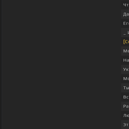
Ч
Да
Е
_ 
[C
Ме
На
Ук
Мо
Ты
Вс
Ра
Лю
Эт