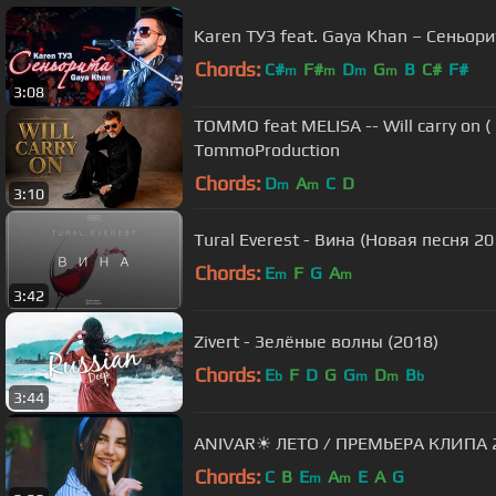
Karen ТУЗ feat. Gaya Khan – Сеньорит
Chords:
C#
F#
D
G
B
C#
F#
m
m
m
m
3:08
TOMMO feat MELISA -- Will carry on ( O
TommoProduction
Chords:
D
A
C
D
m
m
3:10
Tural Everest - Вина (Новая песня 
Chords:
E
F
G
A
m
m
3:42
Zivert - Зелёные волны (2018)
Chords:
E
F
D
G
G
D
B
b
m
m
b
3:44
ANIVAR☀ ЛЕТО / ПРЕМЬЕРА КЛИПА 
Chords:
C
B
E
A
E
A
G
m
m