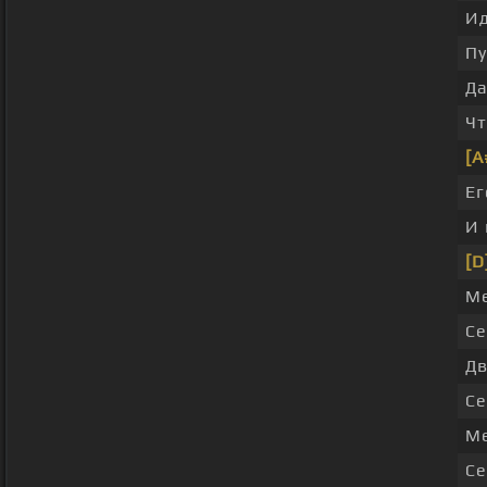
Ид
Пу
Да
Чт
[A
Е
И 
[D
Ме
Се
Дв
Се
Ме
Се