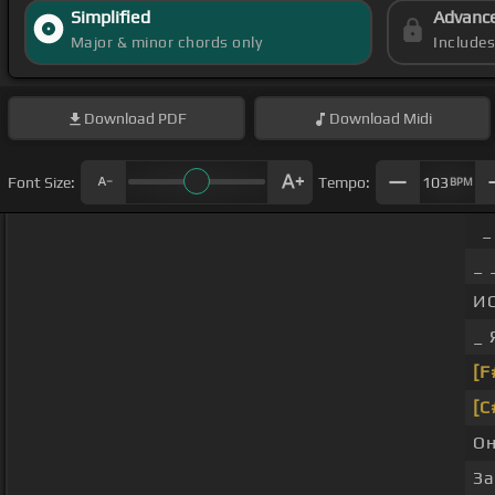
Simplified
Advanc
Major & minor chords only
Include
Download
PDF
Download
Midi
Font Size:
Tempo:
103
BPM
_
_ 
И
_ 
[F
[C
Он
За