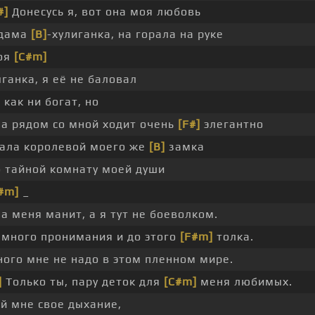
#]
Донесусь я, вот она моя любовь
 дама
[B]
-хулиганка, на горала на руке
оя
[C#m]
ганка, я её не баловал
 как ни богат, но
а рядом со мной ходит очень
[F#]
элегантно
ала королевой моего же
[B]
замка
 тайной комнату моей души
#m]
_
а меня манит, а я тут не боеволком.
много пронимания и до этого
[F#m]
толка.
ого мне не надо в этом пленном мире.
]
Только ты, пару деток для
[C#m]
меня любимых.
й мне свое дыхание,