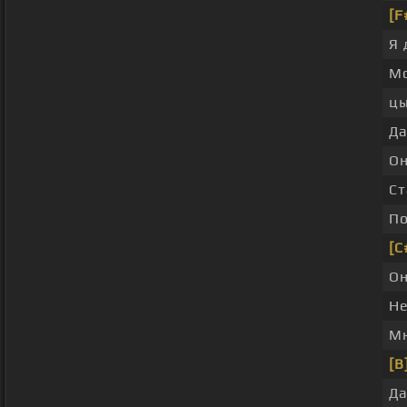
[F
Я
М
цы
Да
Он
Ст
По
[C
Он
Не
Мн
[B
Да