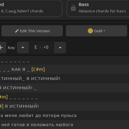
ed
Bass
s 6,7,aug,hdim7 chords
Advance chords for bass
Edit
This Version
Gold
.
E
+0
Key:
 _ _ _ _ _ _ _
_ _ _ КАК Я _
[C#m]
СТИННЫЙ_ Я ИСТИННЫЙ!
Я ИСТИННЫЙ! _
#m]
_ _ _ _ _ _ _
#]
Я ИСТИННЫЙ!
а меня любит до потери пульса
 неё готов я поломать любого