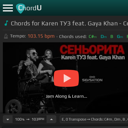
C
U
hord
Chords for Karen ТУЗ feat. Gaya Khan -
103.15
bpm
Tempo:
Chords used:
C#
D
B
G
m
m
m
Jam Along & Learn...
100
➙
103
BPM
%