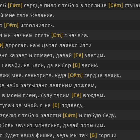
тоб
[F#m]
сердце пило с тобою в топлице
[C#m]
стуча
й мне свое желание,
го
[F#m]
исполнилось,
И мы начнем опять
[Em]
с начала.
#]
Дорогая, нам Дарая далеко идти,
ня карает и ломает, давай
[F#]
улетим.
 Гавайи, на Бали, да выбор
[B]
велик.
ажи мне, сеньорита, куда
[C#m]
сердце велик.
е небо рассыпано ледяным дождем,
 в моем плену, буду твоим
[F#]
вождем.
тупай за мной, я не
[B]
подведу,
зделю с тобою радости
[C#m]
и любую беду.
бовь звучит монально, давай порычим.
о будет наша фишка, ведь мы так
[B]
горячи.