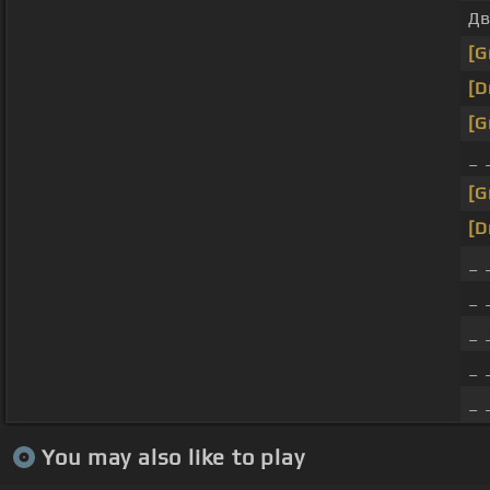
Дв
[G
[D
[G
_ 
[G
[D
_ 
_ 
_ 
_ 
_ 
You may also like to play