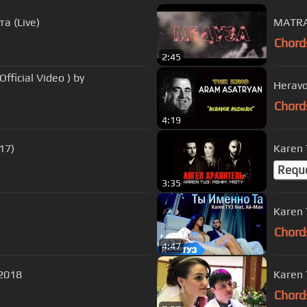
а (Live)
MATRA
Chord
2:45
fficial Video ) by
Heravo
Chord
4:19
2017)
Karen 
Requ
3:35
Karen 
Chord
4:47
2018
Karen 
Chord