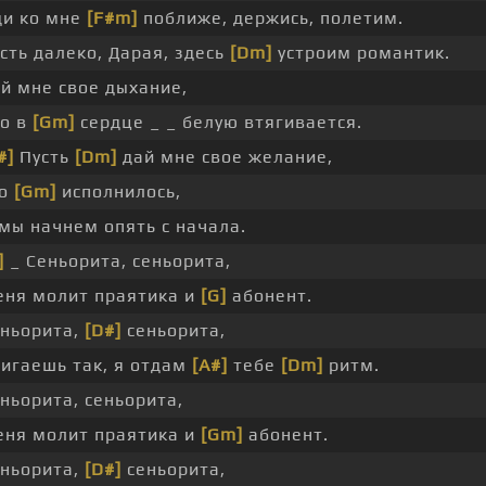
и ко мне
[F#m]
поближе, держись, полетим.
сть далеко, Дарая, здесь
[Dm]
устроим романтик.
й мне свое дыхание,
о в
[Gm]
сердце _ _ белую втягивается.
#]
Пусть
[Dm]
дай мне свое желание,
го
[Gm]
исполнилось,
мы начнем опять с начала.
]
_ Сеньорита, сеньорита,
ня молит праятика и
[G]
абонент.
ньорита,
[D#]
сеньорита,
игаешь так, я отдам
[A#]
тебе
[Dm]
ритм.
ньорита, сеньорита,
ня молит праятика и
[Gm]
абонент.
ньорита,
[D#]
сеньорита,