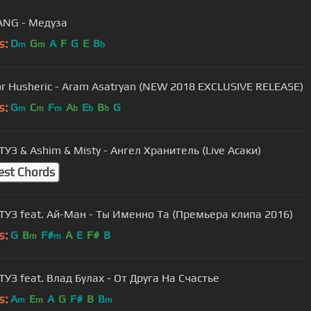
NG - Медуза
s:
D
G
A
F
G
E
B
m
m
b
r Husheric - Aram Asatryan (NEW 2018 EXCLUSIVE RELEASE)
s:
G
C
F
A
E
B
G
m
m
m
b
b
b
ТУЗ & Ashim & Misty - Ангел Хранитель (Live Асаки)
est Chords
ТУЗ feat. Ай-Ман - Ты Именно Та (Премьера клипа 2016)
s:
G
B
F#
A
E
F#
B
m
m
ТУЗ feat. Влад Булах - От Друга На Счастье
s:
A
E
A
G
F#
B
B
m
m
m