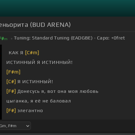
 Сеньорита (BUD ARENA)
Tuning:
Standard Tuning (EADGBE)
Capo:
+0
fret
F#
m
КАК Я
[C#m]
ИСТИННЫЙ Я ИСТИННЫЙ!
[F#m]
[C#]
Я ИСТИННЫЙ!
[F#]
Донесусь я, вот она моя любовь
цыганка, я её не баловал
[F#]
элегантно
Она меня манит, а я тут не боеволком.