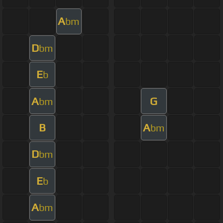
A
bm
D
bm
E
b
A
G
bm
B
A
bm
D
bm
E
b
A
bm