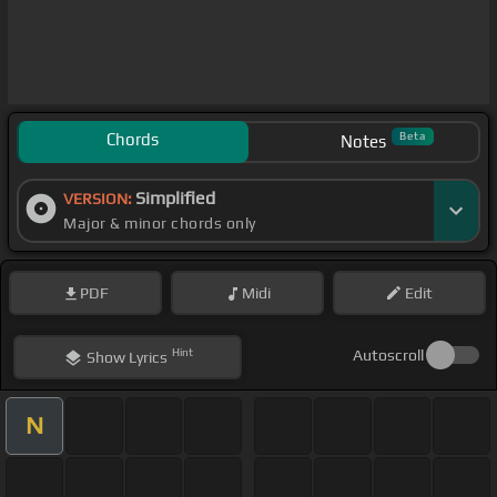
Chords
Beta
Notes
Simplified
VERSION:
Major & minor chords only
PDF
Midi
Edit
Hint
Autoscroll
Show
Lyrics
N