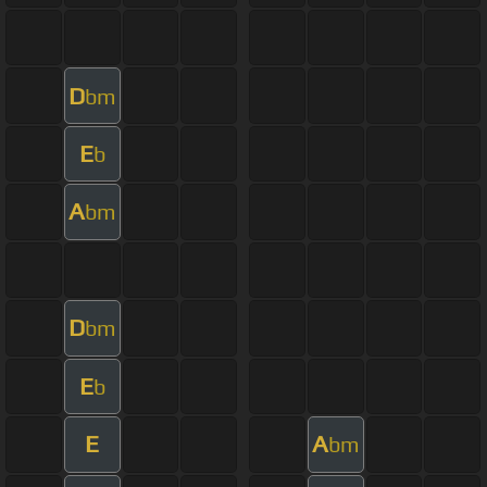
D
bm
E
b
A
bm
D
bm
E
b
E
A
bm