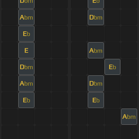
D
E
bm
b
A
D
bm
bm
E
b
E
A
bm
D
E
bm
b
A
D
bm
bm
E
E
b
b
A
bm