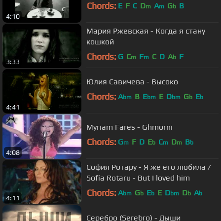
Chords:
E
F
C
D
A
G
B
m
m
b
4:10
Мария Ржевская - Когда я стану
кошкой
Chords:
G
C
F
C
D
A
F
m
m
b
3:33
Юлия Савичева - Высоко
Chords:
A
B
E
E
D
G
E
bm
bm
bm
b
b
4:41
Myriam Fares - Ghmorni
Chords:
G
F
D
E
C
D
B
m
b
m
m
b
4:08
София Ротару - Я же его любила /
Sofia Rotaru - But I loved him
Chords:
A
G
E
E
D
D
A
bm
b
b
bm
b
b
4:11
Серебро (Serebro) - Дыши