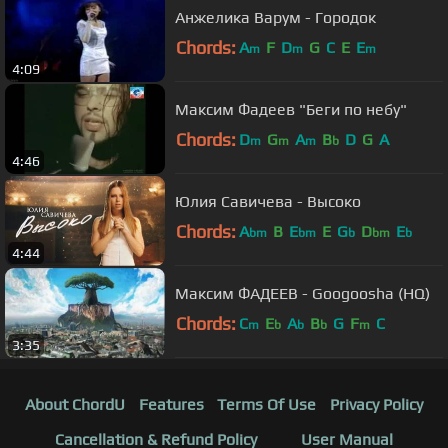
Анжелика Варум - Городок
Chords:
A
F
D
G
C
E
E
m
m
m
4:09
Максим Фадеев "Беги по небу"
Chords:
D
G
A
B
D
G
A
m
m
m
b
4:46
Юлия Савичева - Bысоко
Chords:
A
B
E
E
G
D
E
bm
bm
b
bm
b
4:44
Максим ФАДЕЕВ - Googoosha (HQ)
Chords:
C
E
A
B
G
F
C
m
b
b
b
m
3:35
About ChordU
Features
Terms Of Use
Privacy Policy
Cancellation & Refund Policy
User Manual