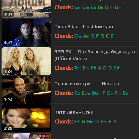
Chords:
C
G
E
B
D
F
D
m
m
b
b
m
4:31
Dima Bilan - I just love you
Chords:
D
A
E
F
G
C
B
m
m
4:43
REFLEX — Я тебя всегда буду ждать
(Official Video)
Chords:
B
E
F#
A
D
G
C#
m
m
4:24
Плачь и смотри Непара
Chords:
G
E
B
F
D
F
B
b
bm
bm
b
m
b
3:24
Катя Лель - Огни
Chords:
F#
G
B
D
E
E
A
m
m
3:28