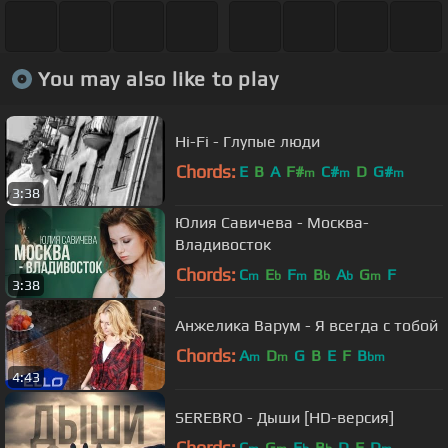
You may also like to play
Hi-Fi - Глупые люди
Chords:
E
B
A
F#
C#
D
G#
m
m
m
3:38
Юлия Савичева - Москва-
Владивосток
Chords:
C
E
F
B
A
G
F
m
b
m
b
b
m
3:38
Анжелика Варум - Я всегда с тобой
Chords:
A
D
G
B
E
F
B
m
m
bm
4:43
SEREBRO - Дыши [HD-версия]
Chords:
C
G
E
B
D
F
D