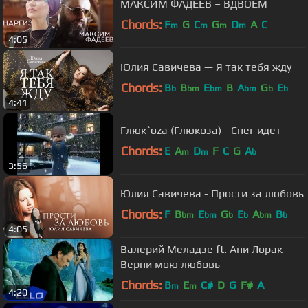
МАКСИМ ФАДЕЕВ – ВДВОЁМ
Chords:
F
G
C
G
D
A
C
m
m
m
m
4:05
Юлия Савичева — Я так тебя жду
Chords:
B
B
E
B
A
G
E
b
bm
bm
bm
b
b
4:41
Глюк`ozа (Глюкоза) - Снег идет
Chords:
E
A
D
F
C
G
A
m
m
b
3:56
Юлия Савичева - Прости за любовь
Chords:
F
B
E
G
E
A
B
bm
bm
b
b
bm
b
4:05
Валерий Меладзе ft. Ани Лорак -
Верни мою любовь
Chords:
B
E
C#
D
G
F#
A
m
m
4:20