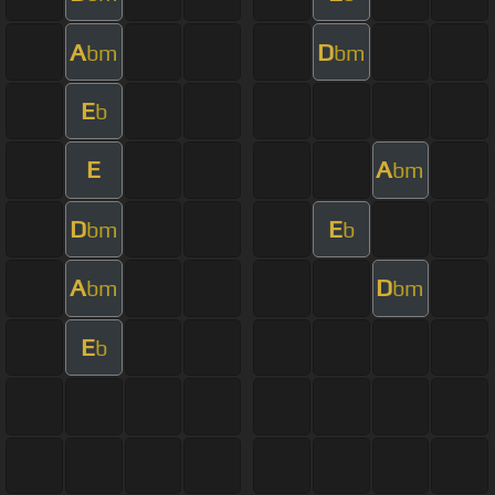
A
D
bm
bm
E
b
E
A
bm
D
E
bm
b
A
D
bm
bm
E
b