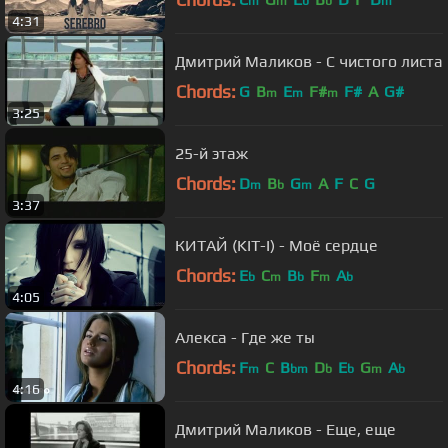
m
m
b
b
m
4:31
Дмитрий Маликов - С чистого листа
Chords:
G
B
E
F#
F#
A
G#
m
m
m
3:25
25-й этаж
Chords:
D
B
G
A
F
C
G
m
b
m
3:37
КИТАЙ (KIT-I) - Моё сердце
Chords:
E
C
B
F
A
b
m
b
m
b
4:05
Алекса - Где же ты
Chords:
F
C
B
D
E
G
A
m
bm
b
b
m
b
4:16
Дмитрий Маликов - Еще, еще