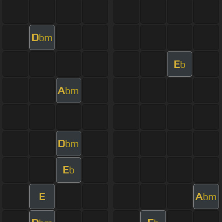
D
bm
E
b
A
bm
D
bm
E
b
E
A
bm