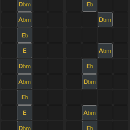
D
E
bm
b
A
D
bm
bm
E
b
E
A
bm
D
E
bm
b
A
D
bm
bm
E
b
E
A
bm
D
E
bm
b