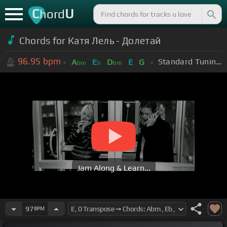
C
U
hord
Chords for Катя Лель - Долетай
96.95
bpm
Standard Tuning (EADGBE)
A
E
D
E
G
bm
b
bm
Jam Along & Learn...
97
BPM