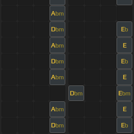
A
bm
D
E
bm
b
A
E
bm
D
E
bm
b
A
E
bm
D
E
bm
bm
A
E
bm
D
E
bm
b