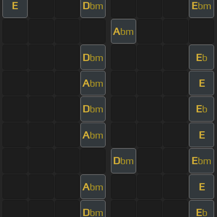
E
D
E
bm
bm
A
bm
D
E
bm
b
A
E
bm
D
E
bm
b
A
E
bm
D
E
bm
bm
A
E
bm
D
E
bm
b