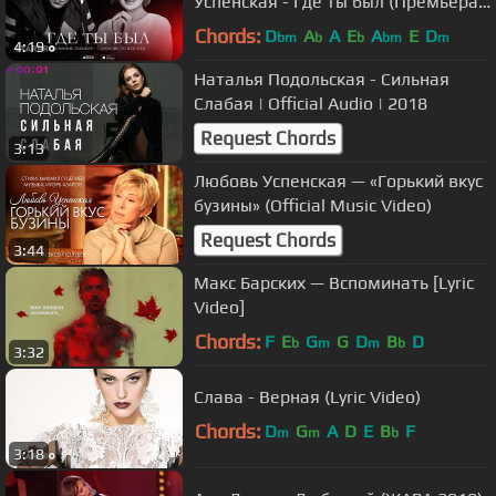
Успенская - Где ты был (Премьера
песни)
Chords:
D
A
A
E
A
E
D
bm
b
b
bm
m
4:19
Наталья Подольская - Сильная
Слабая | Official Audio | 2018
Request Chords
3:13
Любовь Успенская — «Горький вкус
бузины» (Official Music Video)
Request Chords
3:44
Макс Барских — Вспоминать [Lyric
Video]
Chords:
F
E
G
G
D
B
D
b
m
m
b
3:32
Слава - Верная (Lyric Video)
Chords:
D
G
A
D
E
B
F
m
m
b
3:18