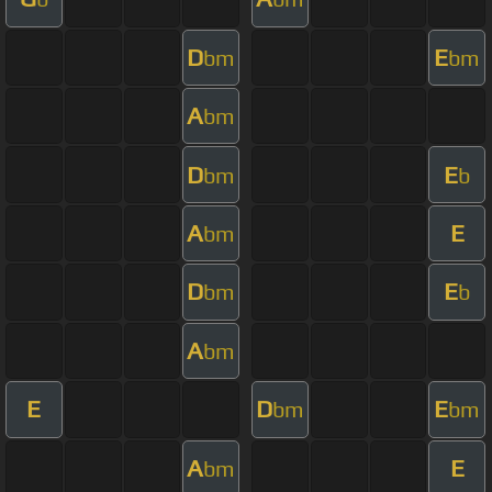
D
E
bm
bm
A
bm
D
E
bm
b
A
E
bm
D
E
bm
b
A
bm
E
D
E
bm
bm
A
E
bm