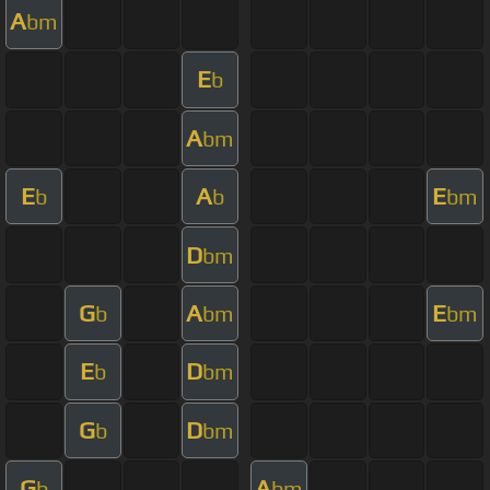
A
bm
E
b
A
bm
E
A
E
b
b
bm
D
bm
G
A
E
b
bm
bm
E
D
b
bm
G
D
b
bm
G
A
b
bm