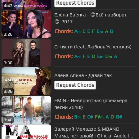
Request Chords
4:43
Елена Ваенга - 😊Всё наоборот
🙃-2017
Chords:
A
C
E
F
B
A
D
m
m
3:26
Отпусти (feat. Любовь Успенская)
Chords:
A
F
E
D
E
D
A
m
m
m
3:38
Алена Апина - Давай так
Request Chords
3:26
EMIN - Невероятная (премьера
песни 2018!)
Chords:
B
E
C#
F#
A
D
G#
m
m
3:40
Валерий Меладзе & MBAND -
Мама, не горюй! | Official Audio |