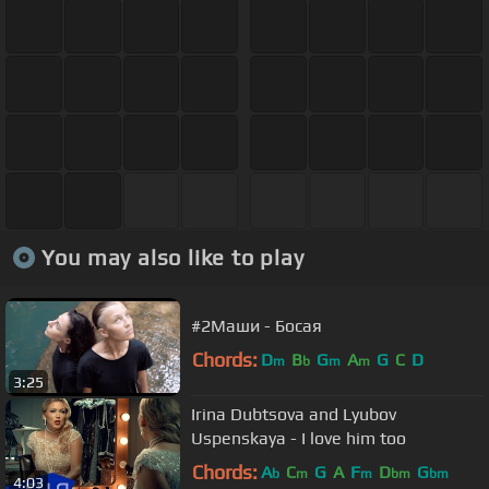
You may also like to play
#2Маши - Босая
Chords:
D
B
G
A
G
C
D
m
b
m
m
3:25
Irina Dubtsova and Lyubov
Uspenskaya - I love him too
Chords:
A
C
G
A
F
D
G
b
m
m
bm
bm
4:03