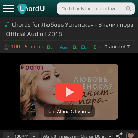
C
U
hord
Chords for Любовь Успенская - Значит пора
| Official Audio | 2018
100.05
bpm
Standard Tuning (EADGBE)
D
A
E
E
E
bm
bm
b
bm
Jam Along & Learn...
100
BPM