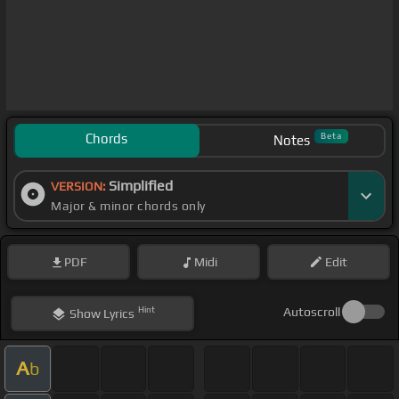
Chords
Beta
Notes
Simplified
VERSION:
Major & minor chords only
PDF
Midi
Edit
Hint
Autoscroll
Show
Lyrics
A
b