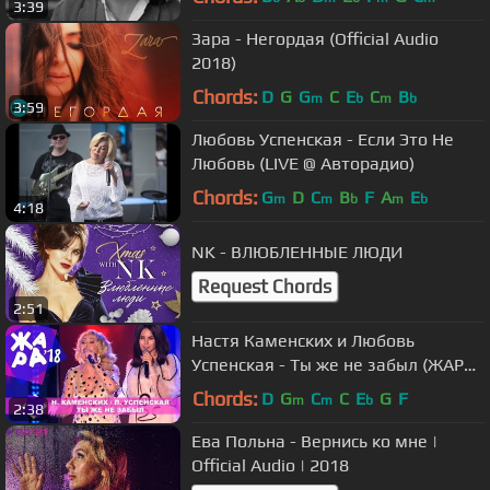
3:39
Зара - Негордая (Official Audio
2018)
Chords:
D
G
G
C
E
C
B
m
b
m
b
3:59
Любовь Успенская - Если Это Не
Любовь (LIVE @ Авторадио)
Chords:
G
D
C
B
F
A
E
m
m
b
m
b
4:18
NK - ВЛЮБЛЕННЫЕ ЛЮДИ
Request Chords
2:51
Настя Каменских и Любовь
Успенская - Ты же не забыл (ЖАРА
В БАКУ Live, 2018)
Chords:
D
G
C
C
E
G
F
m
m
b
2:38
Ева Польна - Вернись ко мне |
Official Audio | 2018