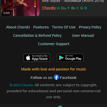
Ани Лорак - Любимый (ЖАРА 2018)
Chords:
A
D
F
B
C
G
D
m
b
3:09
About ChordU
Features
Terms Of Use
Privacy Policy
Cancellation & Refund Policy
User Manual
Customer Support
Made with love and passion for music
Follow us on
Facebook
All contents are subject to copyright,
©
2023
ChordU.
provided for educational and personal non-commercial
use only.