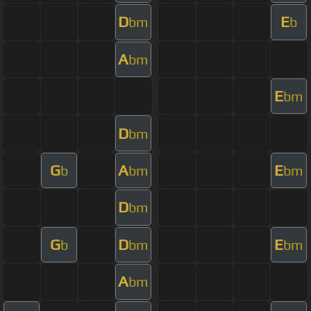
D
E
bm
b
A
bm
E
bm
D
bm
G
A
E
b
bm
bm
D
bm
G
D
E
b
bm
bm
A
bm