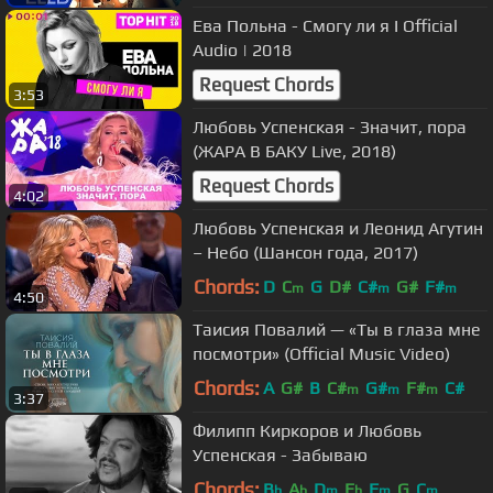
Ева Польна - Смогу ли я I Official
Audio | 2018
Request Chords
3:53
Любовь Успенская - Значит, пора
(ЖАРА В БАКУ Live, 2018)
Request Chords
4:02
Любовь Успенская и Леонид Агутин
– Небо (Шансон года, 2017)
Chords:
D
C
G
D#
C#
G#
F#
m
m
m
4:50
Таисия Повалий — «Ты в глаза мне
посмотри» (Official Music Video)
Chords:
A
G#
B
C#
G#
F#
C#
m
m
m
3:37
Филипп Киркоров и Любовь
Успенская - Забываю
Chords:
B
A
D
E
F
G
C
b
b
m
b
m
m