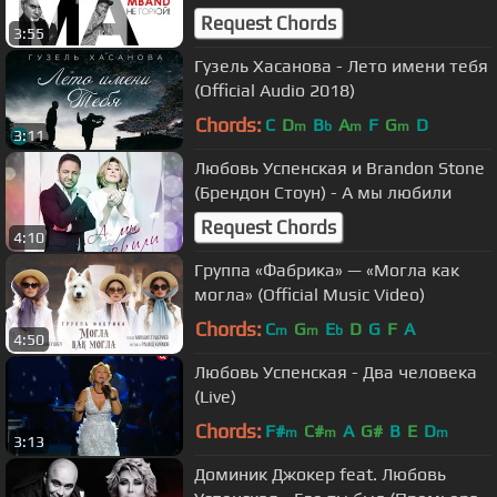
2018
Request Chords
3:55
Гузель Хасанова - Лето имени тебя
(Official Audio 2018)
Chords:
C
D
B
A
F
G
D
m
b
m
m
3:11
Любовь Успенская и Brandon Stone
(Брендон Стоун) - A мы любили
Request Chords
4:10
Группа «Фабрика» — «Могла как
могла» (Official Music Video)
Chords:
C
G
E
D
G
F
A
m
m
b
4:50
Любовь Успенская - Два человека
(Live)
Chords:
F#
C#
A
G#
B
E
D
m
m
m
3:13
Доминик Джокер feat. Любовь