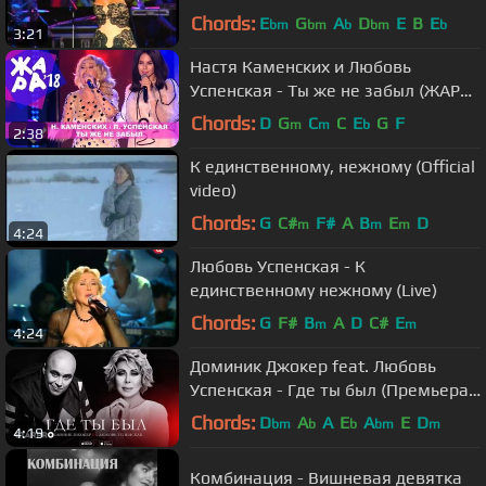
Chords:
E
G
A
D
E
B
E
bm
bm
b
bm
b
3:21
Настя Каменских и Любовь
Успенская - Ты же не забыл (ЖАРА
В БАКУ Live, 2018)
Chords:
D
G
C
C
E
G
F
m
m
b
2:38
К единственному, нежному (Official
video)
Chords:
G
C#
F#
A
B
E
D
m
m
m
4:24
Любовь Успенская - К
единственному нежному (Live)
Chords:
G
F#
B
A
D
C#
E
m
m
4:24
Доминик Джокер feat. Любовь
Успенская - Где ты был (Премьера
песни)
Chords:
D
A
A
E
A
E
D
bm
b
b
bm
m
4:19
Комбинация - Вишневая девятка