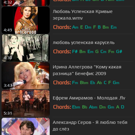
4:32
Любовь Успенская Кривые
зеркала.wmv
Chords:
A
E
D
F
B
B
E
m
m
m
m
4:49
любовь успенская карусель
Chords:
F#
B
E
G
C
F
G#
m
m
m
m
4:30
Ирина Аллегрова "Кому какая
разница" Бенефис 2009
Chords:
F
B
E
A
C
F
G
m
bm
b
b
m
3:43
Ефрем Амирамов - Молодая .flv
Chords:
E
B
A
D
G
A
D
bm
b
bm
m
m
5:31
Александр Серов - Я люблю тебя
до слёз