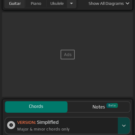
Guitar
Piano
Ukulele
Show
All Diagrams
Chords
Beta
Notes
Simplified
VERSION:
Major & minor chords only