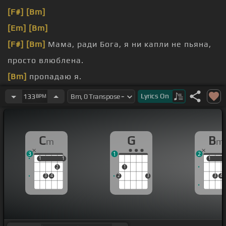
[F#]
[Bm]
[Em]
[Bm]
[F#]
[Bm]
Мама, ради Бога, я ни капли не пьяна,
просто влюблена.
[Bm]
пропадаю я.
[F#]
[Bm]
Мама, вытрись слезы, а иначе быть
Lyrics
On
133
BPM
беде.
C
G
B
m
m
3
1
2
1
1
1
1
1
1
2
1
3
4
2
3
3
4