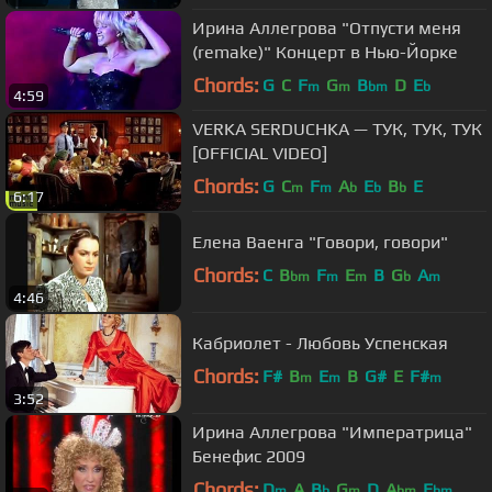
Ирина Аллегрова "Отпусти меня
(remake)" Концерт в Нью-Йорке
Chords:
G
C
F
G
B
D
E
m
m
bm
b
4:59
VERKA SERDUCHKA — ТУК, ТУК, ТУК
[OFFICIAL VIDEO]
Chords:
G
C
F
A
E
B
E
m
m
b
b
b
6:17
Елена Ваенга "Говори, говори"
Chords:
C
B
F
E
B
G
A
bm
m
m
b
m
4:46
Кабриолет - Любовь Успенская
Chords:
F#
B
E
B
G#
E
F#
m
m
m
3:52
Ирина Аллегрова "Императрица"
Бенефис 2009
Chords:
D
A
B
G
D
A
E
m
b
m
bm
bm