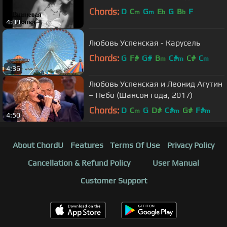
Chords:
D
C
G
E
G
B
F
m
m
b
b
4:09
Любовь Успенская - Карусель
Chords:
G
F#
G#
B
C#
C#
C
m
m
m
4:36
Любовь Успенская и Леонид Агутин
– Небо (Шансон года, 2017)
Chords:
D
C
G
D#
C#
G#
F#
m
m
m
4:50
About ChordU
Features
Terms Of Use
Privacy Policy
Cancellation & Refund Policy
User Manual
Customer Support