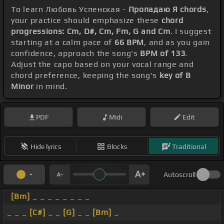
To learn Любовь Успенская -
Пропадаю Я chords
,
your practice should emphasize these
chord
progressions: Cm, D#, Cm, Fm, G and Cm
. I suggest
starting at a calm pace of
66 BPM
, and as you gain
confidence, approach the song's
BPM of 133
.
Adjust the capo based on your vocal range and
chord preference, keeping the song's
key of B
Minor
in mind.
PDF
Midi
Edit
Hide lyrics
Blocks
Traditional
Autoscroll
[Bm]
_ _ _ _ _ _ _ _
_ _ _
[C#]
_ _
[G]
_ _
[Bm]
_