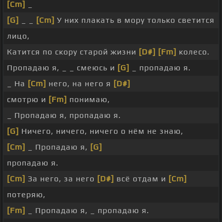
[Cm]
_
[G]
_ _
[Cm]
У них плакать в мору только светится
лицо,
Катится по скору старой жизни
[D#]
[Fm]
колесо.
Пропадаю я, _ _ смеюсь и
[G]
_ пропадаю я.
_ На
[Cm]
него, на него я
[D#]
смотрю и
[Fm]
понимаю,
_ Пропадаю я, пропадаю я.
[G]
Ничего, ничего, ничего о нём не знаю,
[Cm]
_ Пропадаю я,
[G]
пропадаю я.
[Cm]
За него, за него
[D#]
всё отдам и
[Cm]
потеряю,
[Fm]
_ Пропадаю я, _ пропадаю я.