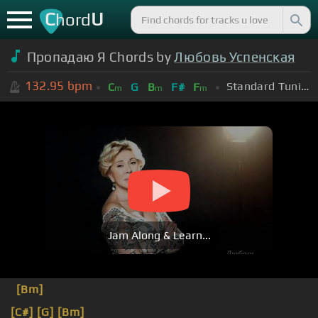
C
U
hord
Пропадаю Я Chords by
Любовь Успенская
132.95
bpm
Standard Tuning (EADGBE)
C
G
B
F#
F
m
m
m
Jam Along & Learn...
[Bm]
[C#]
[G]
[Bm]