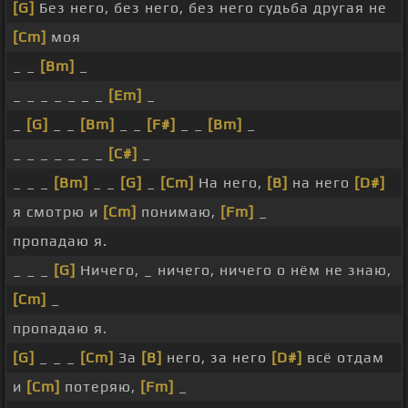
[G]
Без него, без него, без него судьба другая не
[Cm]
моя
_ _
[Bm]
_
_ _ _ _ _ _ _
[Em]
_
_
[G]
_ _
[Bm]
_ _
[F#]
_ _
[Bm]
_
_ _ _ _ _ _ _
[C#]
_
_ _ _
[Bm]
_ _
[G]
_
[Cm]
На него,
[B]
на него
[D#]
я смотрю и
[Cm]
понимаю,
[Fm]
_
пропадаю я.
_ _ _
[G]
Ничего, _ ничего, ничего о нём не знаю,
[Cm]
_
пропадаю я.
[G]
_ _ _
[Cm]
За
[B]
него, за него
[D#]
всё отдам
и
[Cm]
потеряю,
[Fm]
_