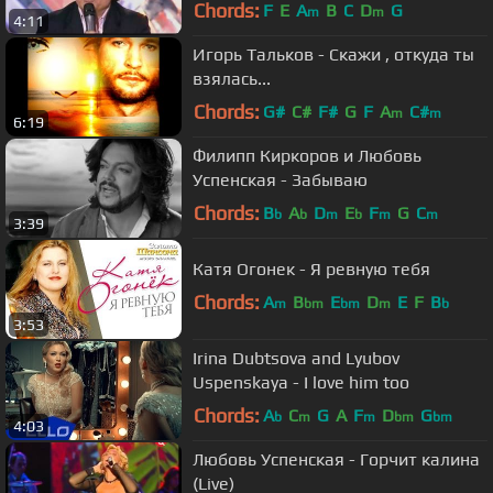
Chords:
F
E
A
B
C
D
G
m
m
4:11
Игорь Тальков - Скажи , откуда ты
взялась...
Chords:
G#
C#
F#
G
F
A
C#
m
m
6:19
Филипп Киркоров и Любовь
Успенская - Забываю
Chords:
B
A
D
E
F
G
C
b
b
m
b
m
m
3:39
Катя Огонек - Я ревную тебя
Chords:
A
B
E
D
E
F
B
m
bm
bm
m
b
3:53
Irina Dubtsova and Lyubov
Uspenskaya - I love him too
Chords:
A
C
G
A
F
D
G
b
m
m
bm
bm
4:03
Любовь Успенская - Горчит калина
(Live)