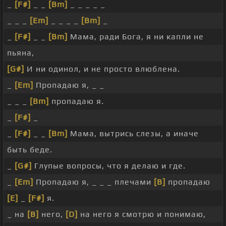
_
[F#]
_ _
[Bm]
_ _ _ _ _
_ _ _
[Em]
_ _ _ _
[Bm]
_
_
[F#]
_ _
[Bm]
Мама, ради Бога, я ни капли не
пьяна,
[G#]
И ни одинол, и не просто влюблена.
_
[Em]
Пропадаю я, _ _
_ _ _
[Bm]
пропадаю я.
_
[F#]
_
_
[F#]
_ _
[Bm]
Мама, вытрись слезы, а иначе
быть беде.
_
[G#]
Глупые вопросы, что я делаю и где.
_
[Em]
Пропадаю я, _ _ _ плечами
[B]
пропадаю
[E]
_
[F#]
я.
_ на
[B]
него,
[D]
на него я смотрю и понимаю,