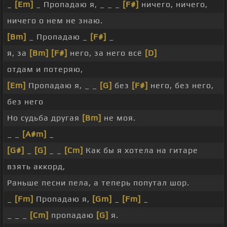
_
[Em]
_ Пропадаю я, _ _ _
[F#]
ничего, ничего,
ничего о нем не знаю.
[Bm]
_ Пропадаю _
[F#]
_
я, за
[Bm]
[F#]
него, за него всё
[D]
отдам и потеряю,
[Em]
Пропадаю я, _ _
[G]
без
[F#]
него, без него,
без него
Но судьба другая
[Bm]
не моя.
_ _
[A#m]
_
[G#]
_
[G]
_ _
[Cm]
Как бы я хотела на гитаре
взять аккорд,
Раньше песни пела, а теперь попутал шор.
_
[Fm]
Пропадаю я,
[Gm]
_
[Fm]
_
_ _ _
[Cm]
пропадаю
[G]
я.