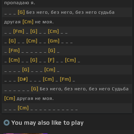
пропадаю я.
_ _ _
[G]
Без него, без него, без него судьба
другая
[Cm]
не моя.
_ _
[Fm]
_
[G]
_ _
[Cm]
_ _
_
[G]
_ _
[Cm]
_ _
[Gm]
_ _ _
_
[Fm]
_ _ _ _ _ _
[G]
_
_
[Cm]
_ _
[G]
_ _
[F]
_ _
[Cm]
_
_ _ _ _
[G]
_ _ _
[Cm]
_
_ _ _
[D#]
_ _ _
[Cm]
_
[Fm]
_
_ _ _ _ _ _
[G]
Без него, без него, без него Судьба
[Cm]
другая не моя.
_ _ _
[Cm]
_ _ _ _ _ _ _ _ _ _ _
You may also like to play