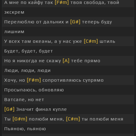
А мне по кайфу так
[F#m]
твоя свобода, твой
экскрем
Перелюблю от дальних и
[G#]
теперь буду
лишним
У всех там океаны, а у нас уже
[C#m]
штиль
Будет, будет, будет
Но я никогда не скажу
[A]
тебе прямо
Люди, люди, люди
Хочу, но
[F#m]
сопротивляюсь супрямо
Просыпаюсь, обновляю
Ватсапе, но нет
[G#]
Значит финал купле
Ты
[G#m]
полюби меня,
[C#m]
ты полюби меня
Пьяною, пьяною