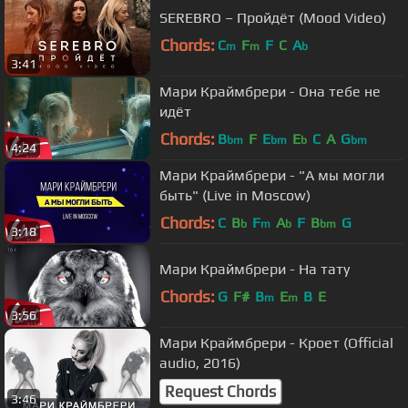
SEREBRO – Пройдёт (Mood Video)
Chords:
C
F
F
C
A
m
m
b
3:41
Мари Краймбрери - Она тебе не
идёт
Chords:
B
F
E
E
C
A
G
bm
bm
b
bm
4:24
Мари Краймбрери - "А мы могли
быть" (Live in Moscow)
Chords:
C
B
F
A
F
B
G
b
m
b
bm
3:18
Мари Краймбрери - На тату
Chords:
G
F#
B
E
B
E
m
m
3:56
Мари Краймбрери - Кроет (Official
audio, 2016)
Request Chords
3:46