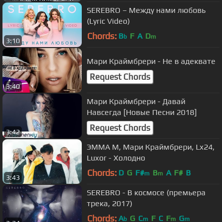
SEREBRO – Между нами любовь
(Lyric Video)
Chords:
B
F
A
D
b
m
3:10
Мари Краймбрери - Не в адеквате
Request Chords
3:40
Мари Краймбрери - Давай
Навсегда [Новые Песни 2018]
Request Chords
3:42
ЭММА М, Мари Краймбрери, Lx24,
Luxor - Холодно
Chords:
D
G
F#
B
A
F#
B
m
m
3:43
SEREBRO - В космосе (премьера
трека, 2017)
Chords:
A
G
C
F
C
F
G
b
m
m
m