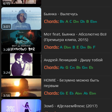
4:15
Бьянка - Вылечусь
Chords:
B
A
C
D
D
B
E
b
m
b
bm
3:01
Мот feat. Бьянка - Абсолютно Всё
(Премьера клипа, 2015)
Chords:
A
D
B
E
D
B
F
bm
m
b
3:28
Андрей Леницкий - Дышу тобой
Chords:
A
G
C
B
G
E
b
m
b
m
b
3:24
HOMIE - Безумно можно быть
первым
Chords:
G
E
E
A
A
E
b
b
bm
b
bm
3:56
Зомб - #ДелаемФлекс (2017)