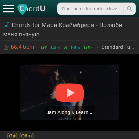
C
U
hord
Chords for Мари Краймбрери - Полюби
меня пьяную
66.4
bpm
Standard Tuning (EADGBE)
G#
C#
A
F#
G#
m
m
m
Jam Along & Learn...
[G#]
[C#m]