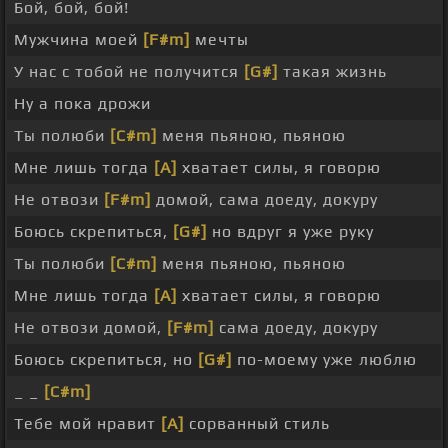
Бой, бой, бой!
Мужчина моей
[F#m]
мечты
У нас с тобой не получится
[G#]
такая жизнь
Ну а пока дрожи
Ты полюби
[C#m]
меня пьяною, пьяною
Мне лишь тогда
[A]
хватает силы, я говорю
Не отвози
[F#m]
домой, сама доеду, докуру
Боюсь скрепиться,
[G#]
но вдруг я уже руку
Ты полюби
[C#m]
меня пьяною, пьяною
Мне лишь тогда
[A]
хватает силы, я говорю
Не отвози домой,
[F#m]
сама доеду, докуру
Боюсь скрепиться, но
[G#]
по-моему уже люблю
_ _
[C#m]
Тебе мой нравит
[A]
сорванный стиль