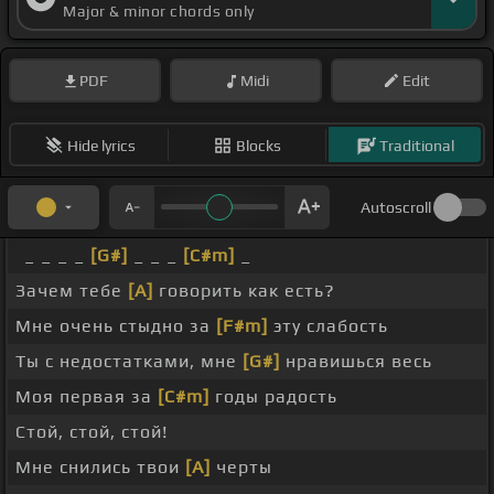
Major & minor chords only
PDF
Midi
Edit
Hide lyrics
Blocks
Traditional
Autoscroll
_ _ _ _
[G#]
_ _ _
[C#m]
_
Зачем тебе
[A]
говорить как есть?
Мне очень стыдно за
[F#m]
эту слабость
Ты с недостатками, мне
[G#]
нравишься весь
Моя первая за
[C#m]
годы радость
Стой, стой, стой!
Мне снились твои
[A]
черты