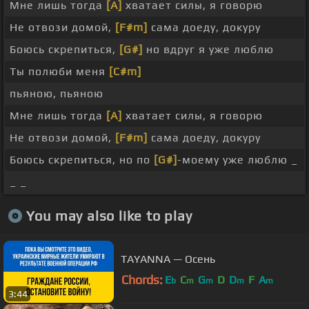
Мне лишь тогда
[A]
хватает силы, я говорю
Не отвози домой,
[F#m]
сама доеду, докуру
Боюсь скрепиться,
[G#]
но вдруг я уже люблю
Ты полюби меня
[C#m]
пьяною, пьяною
Мне лишь тогда
[A]
хватает силы, я говорю
Не отвози домой,
[F#m]
сама доеду, докуру
Боюсь скрепиться, но по
[G#]
-моему уже люблю _
_ _
You may also like to play
TAYANNA — Осень
Chords:
E
C
G
D
D
F
A
b
m
m
m
m
3:44