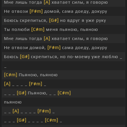
Мне лишь тогда
[A]
хватает силы, я говорю
Не отвози
[F#m]
домой, сама доеду, докуру
Боюсь скрепиться,
[G#]
но вдруг я уже руку
Ты полюби
[C#m]
меня пьяною, пьяною
Мне лишь тогда
[A]
хватает силы, я говорю
Не отвози домой,
[F#m]
сама доеду, докуру
Боюсь
[G#]
скрепиться, но по-моему уже люблю _
_
[C#m]
Пьяною, пьяною
[A]
_ _ _ _
[F#m]
_
_ _ _
[G#]
Пьяною, _ _
[C#m]
пьяною
_ _
[A]
_ _ _ _
[F#m]
_
_ _ _
[G#]
_ _ _ _
[C#m]
_