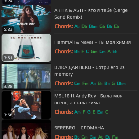
3:24
ARTIK & ASTI - Кто я тебе (Serge
Sand Remix)
Chords:
A
D
B
G
B
E
b
b
bm
b
b
b
5:23
HammAli & Navai – Ты моя химия
Chords:
B
F
C
G
C
A
E
b
m
m
b
3:51
ВИКА ДАЙНЕКО - Сотри его из
memory
Chords:
C
F
A
E
B
G
D
m
m
b
b
b
bm
3:28
MSL16 ft Andy Rey - Была моя
осень, а стала зима
Chords:
A
F
G
E
E
C
m
m
3:56
SEREBRO – СЛОМАНА
Chords:
B
C
G
A
E
F
b
m
m
b
b
m