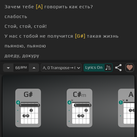
Зачем тебе
[A]
говорить как есть?
слабость
Стой, стой, стой!
У нас с тобой не получится
[G#]
такая жизнь
пьяною, пьяною
доеду, докуру
пьяною, пьяною
Lyrics
On
66
BPM
G#
C#
A
m
4
4
1
1
1
1
1
1
1
1
1
1
2
2
1
2
3
4
3
4