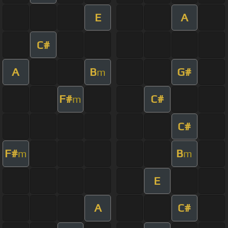
E
A
C#
A
B
G#
m
F#
C#
m
C#
F#
B
m
m
E
A
C#