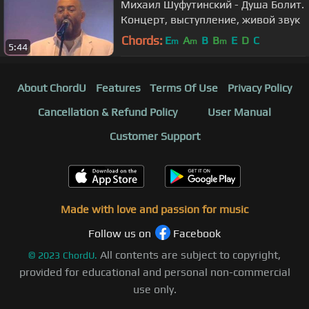
Михаил Шуфутинский - Душа Болит.
Концерт, выступление, живой звук
Chords:
E
A
B
B
E
D
C
m
m
m
5:44
About ChordU
Features
Terms Of Use
Privacy Policy
Cancellation & Refund Policy
User Manual
Customer Support
Made with love and passion for music
Follow us on
Facebook
All contents are subject to copyright,
©
2023
ChordU.
provided for educational and personal non-commercial
use only.