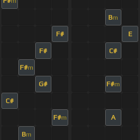
F#
m
B
m
F#
E
F#
C#
F#
m
G#
F#
m
C#
F#
A
m
B
m