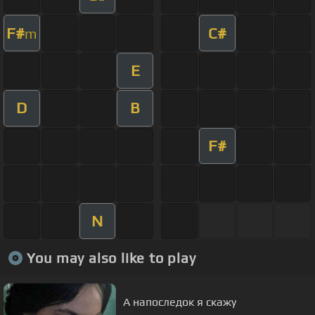
F#
C#
m
E
D
B
F#
N
You may also like to play
А напоследок я скажу