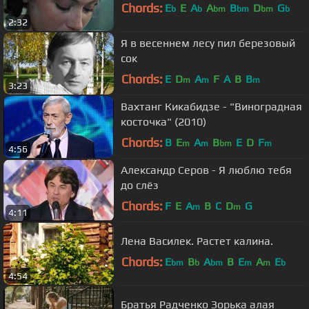
Chords:
E
E
A
A
B
D
G
b
b
bm
bm
bm
b
2:32
Я в весеннем лесу пил березовый
сок
Chords:
E
D
A
F
A
B
B
m
m
m
3:23
Вахтанг Кикабидзе - "Виноградная
косточка" (2010)
Chords:
B
E
A
B
E
D
F
m
m
bm
m
4:56
Александр Серов - Я люблю тебя
до слёз
Chords:
F
E
A
B
C
D
G
m
m
4:11
Лена Василек. Растет калина.
Chords:
E
B
A
B
E
A
E
bm
b
bm
m
m
b
4:54
Братья Радченко Зорька алая