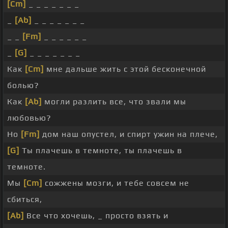
[Cm]
_ _ _ _ _ _ _
_
[Ab]
_ _ _ _ _ _ _
_ _
[Fm]
_ _ _ _ _ _
_
[G]
_ _ _ _ _ _ _
Как
[Cm]
мне дальше жить с этой бесконечной
болью?
Как
[Ab]
могли разлить все, что звали мы
любовью?
Но
[Fm]
дом наш опустел, и спирт ужин на плече,
[G]
Ты плачешь в темноте, ты плачешь в
темноте.
Мы
[Cm]
сожжены мозги, и тебе совсем не
сбиться,
[Ab]
Все что хочешь, _ просто взять и