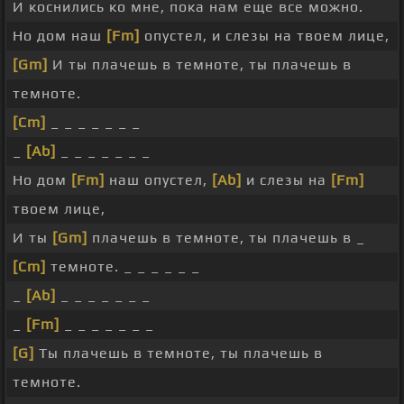
И коснились ко мне, пока нам еще все можно.
Но дом наш
[Fm]
опустел, и слезы на твоем лице,
[Gm]
И ты плачешь в темноте, ты плачешь в
темноте.
[Cm]
_ _ _ _ _ _ _
_
[Ab]
_ _ _ _ _ _ _
Но дом
[Fm]
наш опустел,
[Ab]
и слезы на
[Fm]
твоем лице,
И ты
[Gm]
плачешь в темноте, ты плачешь в _
[Cm]
темноте. _ _ _ _ _ _
_
[Ab]
_ _ _ _ _ _ _
_
[Fm]
_ _ _ _ _ _ _
[G]
Ты плачешь в темноте, ты плачешь в
темноте.