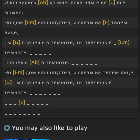
И коснились
[Ab]
ко мне, пока нам еще
[C]
все
можно.
Но дом
[Fm]
наш опустел, и слезы на
[F]
твоем
лице,
Ты
[G]
плачешь в темноте, ты плачешь в _
[Cm]
темноте. _ _ _ _ _
Плачешь
[Ab]
в темноте. _ _ _ _ _ _
Но
[Fm]
дом наш опустел, и слезы на твоем лице,
[G]
Ты плачешь в темноте, ты плачешь в
темноте. _ _ _ _ _ _ _
_ _ _
[E]
_ _ _ _ _
_ _ _ _ _ _ _ _
You may also like to play