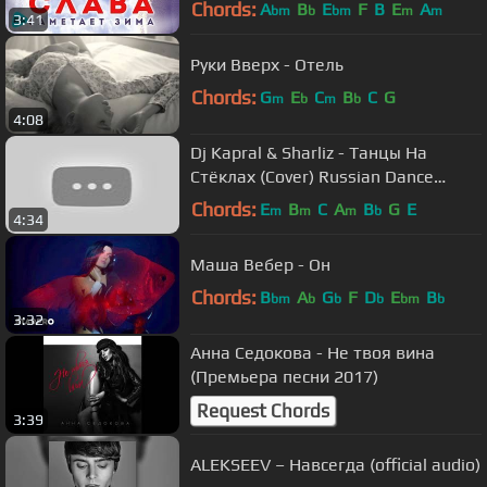
Chords:
A
B
E
F
B
E
A
bm
b
bm
m
m
3:41
Руки Вверх - Отель
Chords:
G
E
C
B
C
G
m
b
m
b
4:08
Dj Kapral & Sharliz - Танцы На
Стёклах (Cover) Russian Dance
Music 2017
Chords:
E
B
C
A
B
G
E
m
m
m
b
4:34
Маша Вебер - Он
Chords:
B
A
G
F
D
E
B
bm
b
b
b
bm
b
3:32
Анна Седокова - Не твоя вина
(Премьера песни 2017)
Request Chords
3:39
ALEKSEEV – Навсегда (official audio)