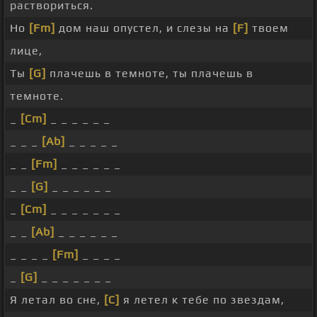
раствориться.
Но
[Fm]
дом наш опустел, и слезы на
[F]
твоем
лице,
Ты
[G]
плачешь в темноте, ты плачешь в
темноте.
_
[Cm]
_ _ _ _ _ _
_ _ _
[Ab]
_ _ _ _ _
_ _
[Fm]
_ _ _ _ _ _
_ _
[G]
_ _ _ _ _ _
_
[Cm]
_ _ _ _ _ _ _
_ _
[Ab]
_ _ _ _ _ _
_ _ _ _
[Fm]
_ _ _ _
_
[G]
_ _ _ _ _ _ _
Я летал во сне,
[C]
я летел к тебе по звездам,