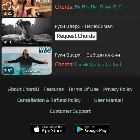
Chords:
B
G
D
D
A
G
C
b
m
m
m
3:25
Руки Вверх - Нелюбимая
Request Chords
4:18
Руки Вверх! – Забери ключи
Chords:
F
A
D
C
E
B
F
m
b
b
m
b
b
3:53
About ChordU
Features
Terms Of Use
Privacy Policy
Cancellation & Refund Policy
User Manual
Customer Support