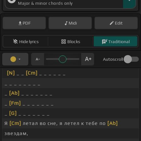
Major & minor chords only
PDF
Midi
Edit
Hide lyrics
Blocks
Traditional
Autoscroll
[N]
_ _
[Cm]
_ _ _ _ _ _
_ _ _ _ _ _ _ _
_
[Ab]
_ _ _ _ _ _ _
_
[Fm]
_ _ _ _ _ _ _
_
[G]
_ _ _ _ _ _ _
Я
[Cm]
летал во сне, я летел к тебе по
[Ab]
звездам,