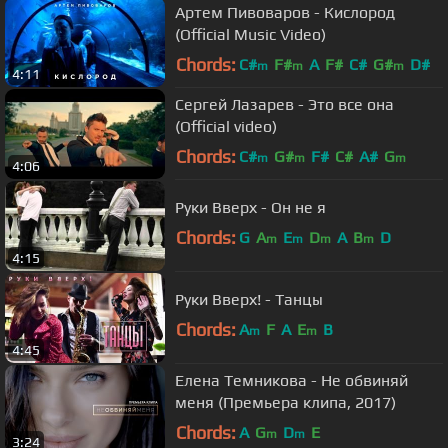
Артем Пивоваров - Кислород
(Official Music Video)
Chords:
C#
F#
A
F#
C#
G#
D#
m
m
m
4:11
Сергей Лазарев - Это все она
(Official video)
Chords:
C#
G#
F#
C#
A#
G
m
m
m
4:06
Руки Вверх - Он не я
Chords:
G
A
E
D
A
B
D
m
m
m
m
4:15
Руки Вверх! - Танцы
Chords:
A
F
A
E
B
m
m
4:45
Елена Темникова - Не обвиняй
меня (Премьера клипа, 2017)
Chords:
A
G
D
E
m
m
3:24