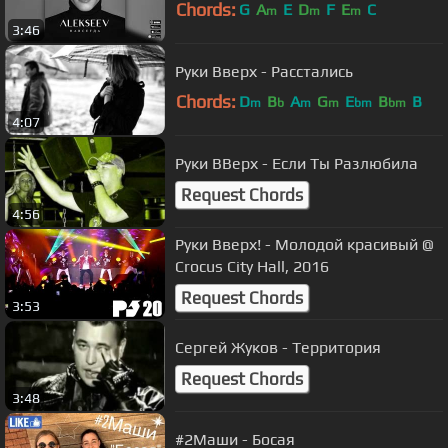
Chords:
G
A
E
D
F
E
C
m
m
m
3:46
Руки Вверх - Расстались
Chords:
D
B
A
G
E
B
B
m
b
m
m
bm
bm
4:07
Руки ВВерх - Если Ты Разлюбила
Request Chords
4:56
Руки Вверх! - Молодой красивый @
Crocus City Hall, 2016
Request Chords
3:53
Сергей Жуков - Территория
Request Chords
3:48
#2Маши - Босая