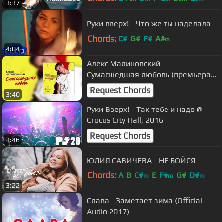
3:37
Руки вверх! - Что же ты наделала
Chords:
C#
G#
F#
A#
m
4:04
Алекс Малиновский —
Сумасшедшая любовь (премьера
песни, 2018)
Request Chords
3:40
Руки Вверх! - Так тебе и надо @
Crocus City Hall, 2016
Request Chords
3:46
ЮЛИЯ САВИЧЕВА - НЕ БОЙСЯ
Chords:
A
B
C#
E
F#
G#
D#
m
m
m
3:22
Слава - Заметает зима (Official
Audio 2017)