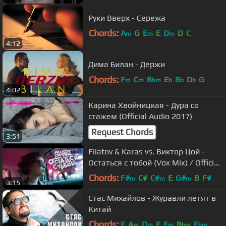
Руки Вверх - Сережа
Chords:
A
G
E
E
D
D
C
m
m
m
4:12
Дима Билан - Держи
Chords:
F
C
B
E
B
D
G
m
m
bm
b
b
b
4:02
Карина Хвойницкая - Дура со
стажем (Official Audio 2017)
Request Chords
3:51
Filatov & Karas vs. Виктор Цой -
Остаться с тобой (Vox Mix) / Official
Video №2
Chords:
F#
C#
C#
E
G#
B
F#
m
m
m
3:15
Стас Михайлов - Журавли летят в
Китай
Chords:
E
A
D
F
E
B
E
m
m
m
bm
bm