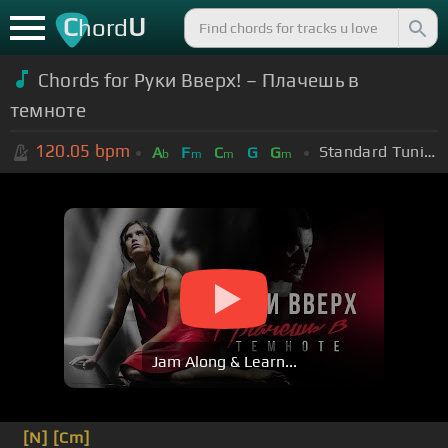
C
U
hord
Chords for Руки Вверх! – Плачешь в
темноте
120.05
bpm
Standard Tuning (EADGBE)
A
F
C
G
G
b
m
m
m
Jam Along & Learn...
[N]
[Cm]