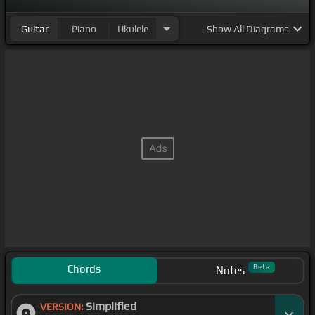
Guitar
Piano
Ukulele
Show
All Diagrams
Chords
Beta
Notes
Simplified
VERSION: