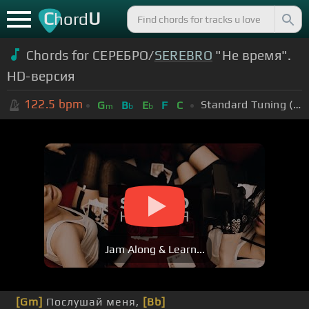
C
U
hord
Chords for СЕРЕБРО/
SEREBRO
"Не время".
HD-версия
122.5
bpm
Standard Tuning (EADGBE)
G
B
E
F
C
m
b
b
Jam Along & Learn...
[Gm]
Послушай меня,
[Bb]