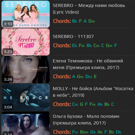
SEREBRO – Между нами любовь
(Lyric Video)
Chords:
B
F
A
D
b
m
3:10
SEREBRO - 111307
Chords:
E
F
B
C
C
G
F
b
m
b
m
m
3:23
Елена Темникова - Не обвиняй
меня (Премьера клипа, 2017)
Chords:
A
G
D
E
m
m
3:24
MOLLY - Не бойся (Альбом "Косатка
в небе", 2019)
Chords:
C
G
F
F
A
B
C
m
m
b
b
3:04
Ольга Бузова - Мало половин
(премьера клипа, 2017)
Chords:
F
B
G
A
F
B
D
m
bm
b
b
b
b
3:34