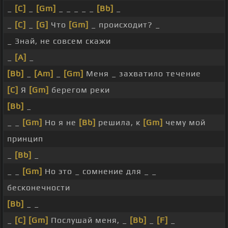
_
[C]
_
[Gm]
_ _ _ _ _
[Bb]
_
_
[C]
_
[G]
Что
[Gm]
_ происходит? _
_ Знай, не совсем скажи
_
[A]
_
[Bb]
_
[Am]
_
[Gm]
Меня _ захватило течение
[C]
Я
[Gm]
берегом реки
[Bb]
_
_ _
[Gm]
Но я не
[Bb]
решила, к
[Gm]
чему мой
принцип
_
[Bb]
_
_ _
[Gm]
Но это _ сомнение для _ _
бесконечности
[Bb]
_ _
_
[C]
[Gm]
Послушай меня, _
[Bb]
_
[F]
_