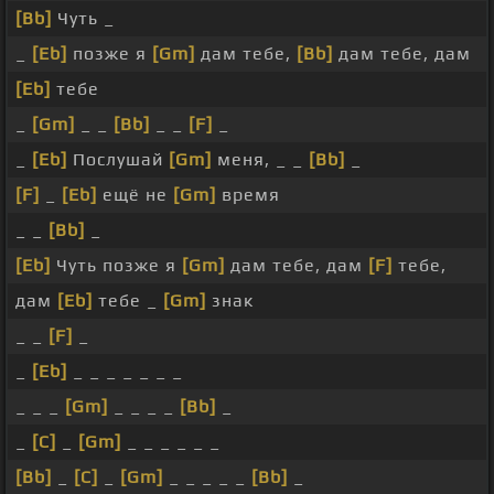
[Bb]
Чуть _
_
[Eb]
позже я
[Gm]
дам тебе,
[Bb]
дам тебе, дам
[Eb]
тебе
_
[Gm]
_ _
[Bb]
_ _
[F]
_
_
[Eb]
Послушай
[Gm]
меня, _ _
[Bb]
_
[F]
_
[Eb]
ещё не
[Gm]
время
_ _
[Bb]
_
[Eb]
Чуть позже я
[Gm]
дам тебе, дам
[F]
тебе,
дам
[Eb]
тебе _
[Gm]
знак
_ _
[F]
_
_
[Eb]
_ _ _ _ _ _ _
_ _ _
[Gm]
_ _ _ _
[Bb]
_
_
[C]
_
[Gm]
_ _ _ _ _ _
[Bb]
_
[C]
_
[Gm]
_ _ _ _ _
[Bb]
_