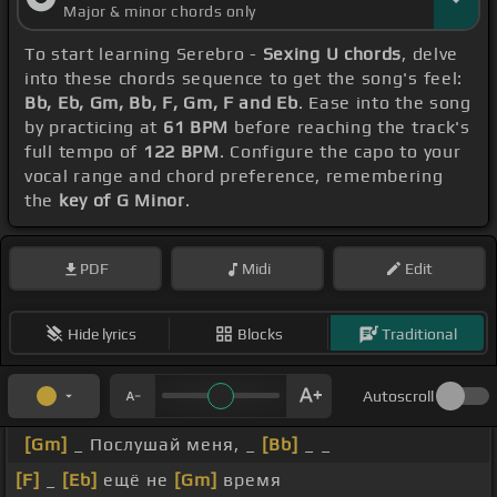
Major & minor chords only
To start learning Serebro -
Sexing U chords
, delve
into these chords sequence to get the song's feel:
Bb, Eb, Gm, Bb, F, Gm, F and Eb
. Ease into the song
by practicing at
61 BPM
before reaching the track's
full tempo of
122 BPM
. Configure the capo to your
vocal range and chord preference, remembering
the
key of G Minor
.
PDF
Midi
Edit
Hide lyrics
Blocks
Traditional
Autoscroll
[Gm]
_ Послушай меня, _
[Bb]
_ _
[F]
_
[Eb]
ещё не
[Gm]
время