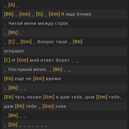
_
[A]
_
[Bb]
_
[Am]
_
[G]
_
[Gm]
Я ищу ближе
_ Читай меня между строк
_
[Bb]
_
_
[C]
_
[Gm]
_ Вопрос твой _
[Bb]
услышит
[C]
И
[Gm]
мой ответ берет _ _
_ Послушай меня, _
[Bb]
_ _
[Eb]
ещё не
[Gm]
время
_
[Bb]
_ _
[Eb]
Чуть позже
[Gm]
я дам тебе, дам
[Dm]
тебе,
дам
[Eb]
тебе _
[Gm]
знак
_
[Bb]
_ _
_
[Eb]
_ _ _ _ _ _ _