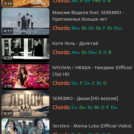
Chords:
B
A
E
F#
D
B
m
m
m
3:32
Максим Фадеев feat. SEREBRO -
Притяженья больше нет
Chords:
B
B
D
G
F
E
E
bm
b
b
b
b
bm
4:11
Катя Лель - Долетай
Chords:
A
E
D
E
G
B
bm
b
bm
4:23
NYUSHA / НЮША - Наедине (Official
Clip) HD
Chords:
G
F
C
C
E
G
m
m
b
3:56
SEREBRO - Дыши [HD-версия]
Chords:
C
G
E
B
D
F
D
m
m
b
b
m
4:31
Serebro - Mama Luba (Official Video)