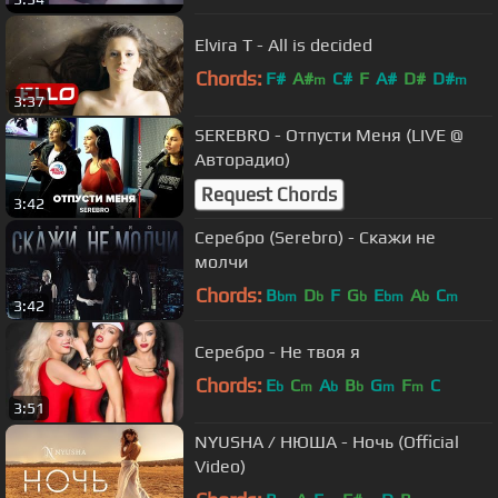
Elvira T - All is decided
Chords:
F#
A#
C#
F
A#
D#
D#
m
m
3:37
SEREBRO - Отпусти Меня (LIVE @
Авторадио)
Request Chords
3:42
Серебро (Serebro) - Скажи не
молчи
Chords:
B
D
F
G
E
A
C
bm
b
b
bm
b
m
3:42
Серебро - Не твоя я
Chords:
E
C
A
B
G
F
C
b
m
b
b
m
m
3:51
NYUSHA / НЮША - Ночь (Official
Video)