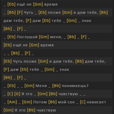
_
[Eb]
ещё не
[Gm]
время
_
[Bb]
[F]
Чуть _
[Eb]
позже
[Gm]
я дам тебе,
[Bb]
дам тебе,
[F]
дам
[Eb]
тебе _
[Gm]
_ знак
[Bb]
_
[F]
_
_
[Eb]
Послушай
[Gm]
меня, _
[Bb]
_
[F]
_
[Eb]
ещё не
[Gm]
время
_ _
[Bb]
_
[F]
_
[Eb]
Чуть позже
[Gm]
я дам тебе,
[Bb]
дам тебе,
[F]
дам
[Eb]
тебе _
[Gm]
_ знак
[Bb]
_
[F]
_
_
[Eb]
_ _
[Gm]
Меня _
[Bb]
понимаешь?
_
[C]
[G]
Я это _
[Gm]
[Bb]
чувствую _ _
_
[Am]
_
[Gm]
Потом
[Bb]
мой сон _
[C]
нависает
[Gm]
Я это
[Bb]
чувствую