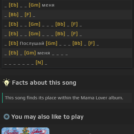
_
[Eb]
_ _
[Gm]
меня
_
[Bb]
_
[F]
_
_
[Eb]
_ _
[Gm]
_ _ _
[Bb]
_
[F]
_
_
[Eb]
_ _
[Gm]
_ _ _
[Bb]
_
[F]
_
_
[Eb]
Послушай
[Gm]
_ _ _
[Bb]
_
[F]
_
_
[Eb]
_
[Gm]
меня _ _ _ _
_ _ _ _ _ _ _
[N]
_
Facts about this song
This song finds its place within the Mama Lover album.
You may also like to play