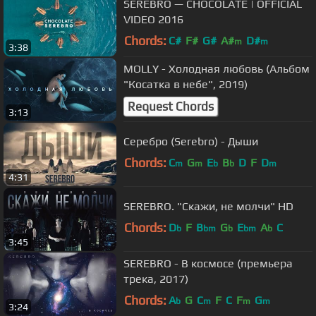
SEREBRO — CHOCOLATE | OFFICIAL
VIDEO 2016
Chords:
C#
F#
G#
A#
D#
m
m
3:38
MOLLY - Холодная любовь (Альбом
"Косатка в небе", 2019)
Request Chords
3:13
Серебро (Serebro) - Дыши
Chords:
C
G
E
B
D
F
D
m
m
b
b
m
4:31
SEREBRO. "Скажи, не молчи" HD
Chords:
D
F
B
G
E
A
C
b
bm
b
bm
b
3:45
SEREBRO - В космосе (премьера
трека, 2017)
Chords:
A
G
C
F
C
F
G
b
m
m
m
3:24