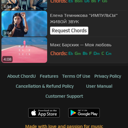
Chords:
E
B
D
B
F
G
b
bm
b
b
b
4:54
Елена Темникова "ИМПУЛЬСЫ"
ЖИВОЙ ЗВУК
Request Chords
3:04
Макс Барских — Моя любовь
Chords:
E
G
B
F
D
C
C
b
m
b
m
m
4:08
About ChordU
Features
Terms Of Use
Privacy Policy
Cancellation & Refund Policy
User Manual
Customer Support
Made with love and passion for music