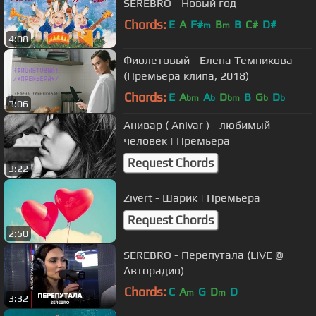
SEREBRO - Новый год
Chords:
E
A
F#
B
B
C#
D#
m
m
4:08
Фиолетовый - Елена Темникова
(Премьера клипа, 2018)
Chords:
E
A
A
D
B
G
D
bm
b
bm
b
b
3:06
Анивар ( Anivar ) - любимый
человек | Премьера
Request Chords
3:22
Zivert - Шарик | Премьера
Request Chords
2:50
SEREBRO - Перепутала (LIVE @
Авторадио)
Chords:
C
A
G
D
D
m
m
3:32