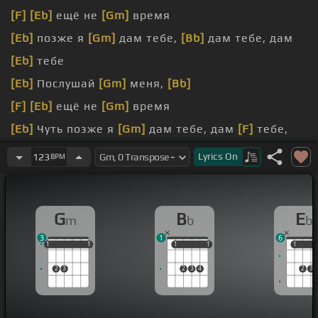
[F]
[Eb]
ещё не
[Gm]
время
[Eb]
позже я
[Gm]
дам тебе,
[Bb]
дам тебе, дам
[Eb]
тебе
[Eb]
Послушай
[Gm]
меня,
[Bb]
[F]
[Eb]
ещё не
[Gm]
время
[Eb]
Чуть позже я
[Gm]
дам тебе, дам
[F]
тебе,
дам
[Eb]
тебе
[Gm]
знак
Lyrics
On
123
BPM
[Eb]
[Gm]
[Bb]
G
B
E
m
b
b
3
1
6
1
1
1
1
1
1
1
1
1
1
1
1
2
3
2
3
4
2
3