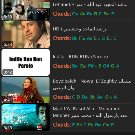
Lehabebe عبد المجيد عبد الله - غنوا
لحبيبي
Chords:
C
A
B
G
C
F
F
m
b
b
m
5:33
HD ) راشد الماجد وحشتيني
Chords:
B
F
A
C
G
E
C
b
m
b
m
b
6:24
Indila - RUN RUN (Parole)
Chords:
B
E
F#
E
G#
G
A
m
m
m
3:42
Beyelbalak - Nawal El Zoghby بيلبقلك
- نوال الزغبى
Chords:
C
D
D
B
A
G
A
m
b
m
m
4:41
Madd Ya Rasol Alla - Mohamed
Mouner مدد يارسول الله - محمد منير
Chords:
F
B
C
E
G
C
E
b
b
m
m
5:53