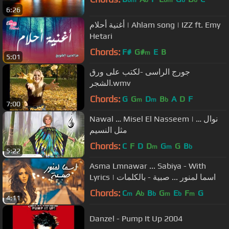
6:26
أغنية أحلام | Ahlam song | IZZ ft. Emy
Hetari
Chords:
F#
G#
E
B
m
5:01
جورج الراسى -لكتب على ورق
الشجر.wmv
Chords:
G
G
D
B
A
D
F
m
m
b
7:00
Nawal … Misel El Nasseem | نوال …
مثل النسيم
Chords:
C
F
D
D
G
G
B
m
m
b
5:22
Asma Lmnawar ... Sabiya - With
Lyrics | اسما لمنور ... صبية - بالكلمات
Chords:
C
A
B
G
E
F
G
m
b
b
m
b
m
4:11
Danzel - Pump It Up 2004