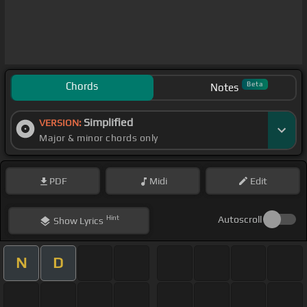
Chords
Beta
Notes
Simplified
VERSION:
Major & minor chords only
PDF
Midi
Edit
Hint
Autoscroll
Show
Lyrics
N
D