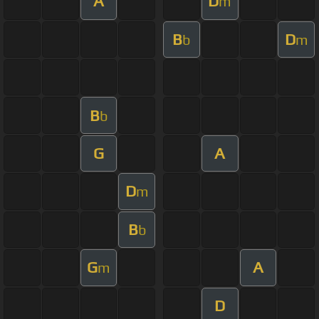
A
D
m
B
D
b
m
B
b
G
A
D
m
B
b
G
A
m
D