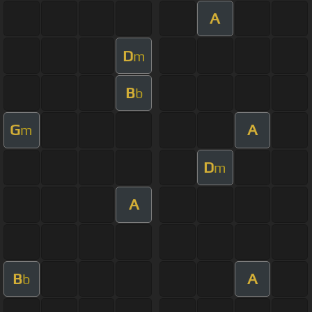
A
D
m
B
b
G
A
m
D
m
A
B
A
b