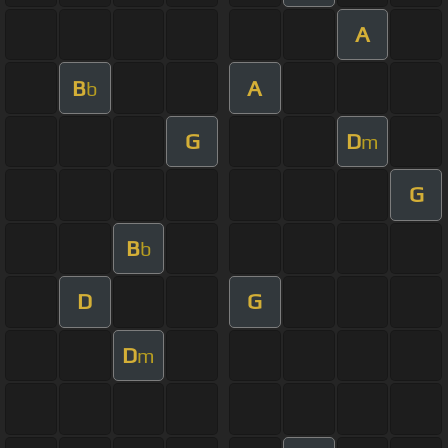
A
B
A
b
G
D
m
G
B
b
D
G
D
m