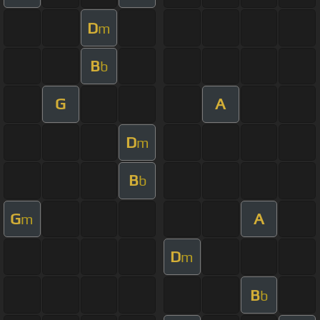
D
m
B
b
G
A
D
m
B
b
G
A
m
D
m
B
b