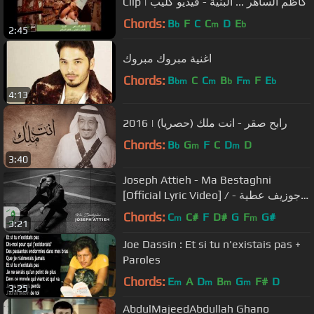
Clip | كاظم الساهر ... البنية - فيديو كليب
Chords:
B
F
C
C
D
E
b
m
b
2:45
اغنية مبروك مبروك
Chords:
B
C
C
B
F
F
E
bm
m
b
m
b
4:13
‎رابح صقر - انت ملك (حصريا) | 2016
Chords:
B
G
F
C
D
D
b
m
m
3:40
Joseph Attieh - Ma Bestaghni
[Official Lyric Video] / جوزيف عطية -
ما بستغني
Chords:
C
C#
F
D#
G
F
G#
m
m
3:21
Joe Dassin : Et si tu n'existais pas +
Paroles
Chords:
E
A
D
B
G
F#
D
m
m
m
m
3:25
AbdulMajeedAbdullah Ghano