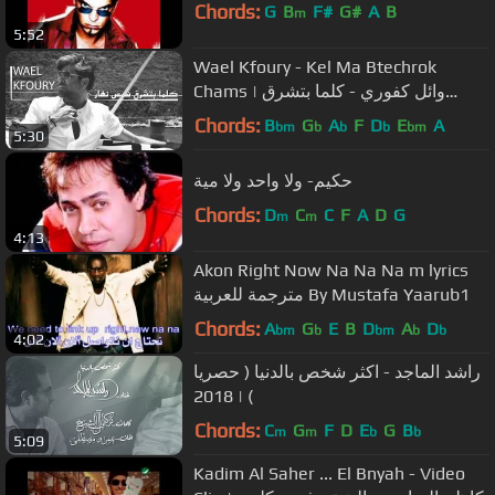
Chords:
G
B
F#
G#
A
B
m
5:52
Wael Kfoury - Kel Ma Btechrok
Chams | وائل كفوري - كلما بتشرق
شمس
Chords:
B
G
A
F
D
E
A
bm
b
b
b
bm
5:30
حكيم- ولا واحد ولا مية
Chords:
D
C
C
F
A
D
G
m
m
4:13
Akon Right Now Na Na Na m lyrics
مترجمة للعربية By Mustafa Yaarub1
Chords:
A
G
E
B
D
A
D
bm
b
bm
b
b
4:02
راشد الماجد - اكثر شخص بالدنيا ( حصريا
) | 2018
Chords:
C
G
F
D
E
G
B
m
m
b
b
5:09
Kadim Al Saher ... El Bnyah - Video