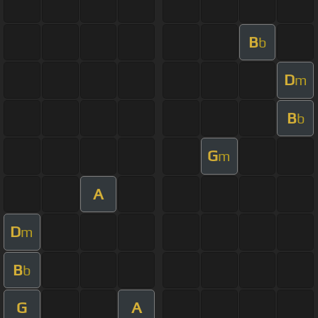
B
b
D
m
B
b
G
m
A
D
m
B
b
G
A