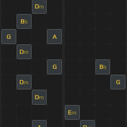
D
m
B
b
G
A
D
m
G
B
b
D
G
m
D
m
E
m