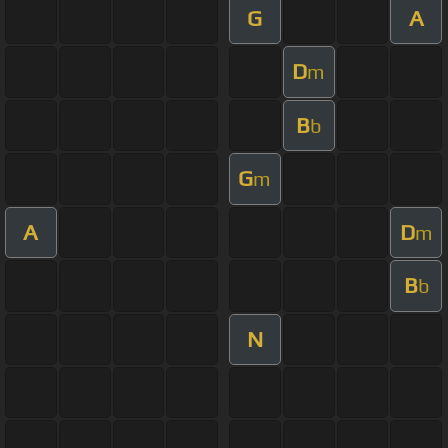
G
A
D
m
B
b
G
m
A
D
m
B
b
N