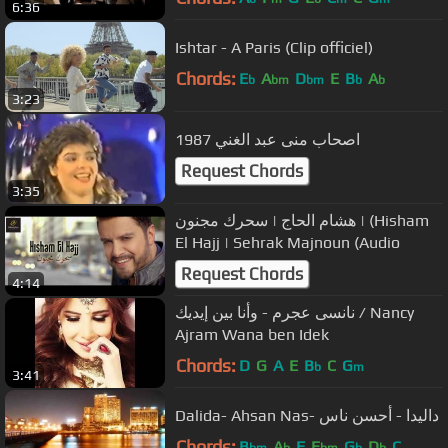
6:36
Ishtar - A Paris (Clip officiel)
Chords:
E
A
D
E
B
A
b
bm
bm
b
b
3:23
اصحاب منى عبد الغني 1987
Request Chords
3:35
هشام الحاج | سحرك مجنون | (Hisham
El Hajj | Sehrak Majnoun (Audio
Request Chords
4:14
نانسى عجرم - وأنا بين إيديك / Nancy
Ajram Wana ben Idek
Chords:
D
G
A
E
B
C
G
b
m
3:41
Dalida- Ahsan Nas- داليدا - أحسن ناس
Chords:
B
A
F
E
G
D
C
bm
b
bm
b
b