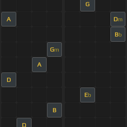
G
A
D
m
B
b
G
m
A
D
E
b
B
D