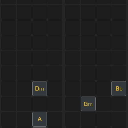
D
B
m
b
G
m
A