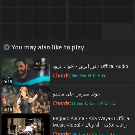
You may also like to play
نور الزين - اخوي الزود / Offical Audio
Chords:
B
E
B
C
E
G
m
m
3:16
جوليا بطرس على مايبدو
Chords:
B
A
C
E
F#
C
G
m
m
m
4:18
Ragheb Alama - Ana Wayak (Official
Music Video) / راغب علامة - أنا وياك
Chords:
A
F
G
E
C
C
G
b
m
b
m
m