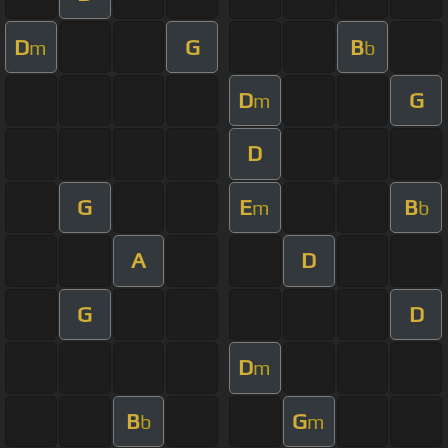
D
G
B
m
b
D
G
m
D
G
E
B
m
b
A
D
G
D
D
m
B
G
b
m