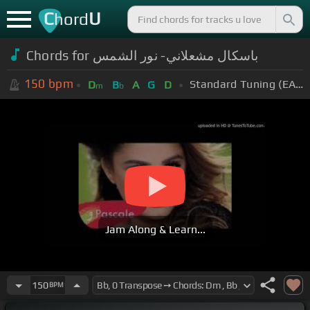
C
U
hord
Chords for باسكال مشعلاني- نور الشمس
150
bpm
Standard Tuning (EADGBE)
D
B
A
G
D
m
b
Jam Along & Learn...
150
BPM