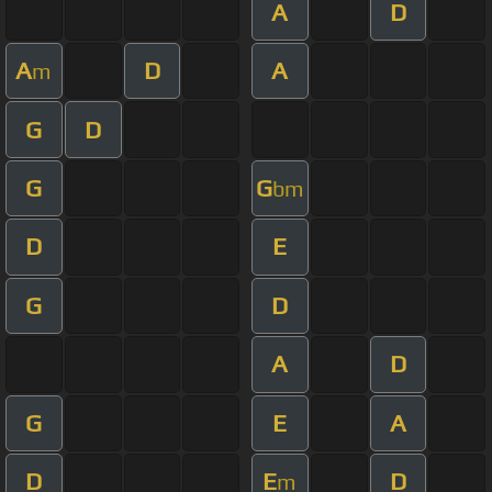
A
D
A
D
A
m
G
D
G
G
bm
D
E
G
D
A
D
G
E
A
D
E
D
m