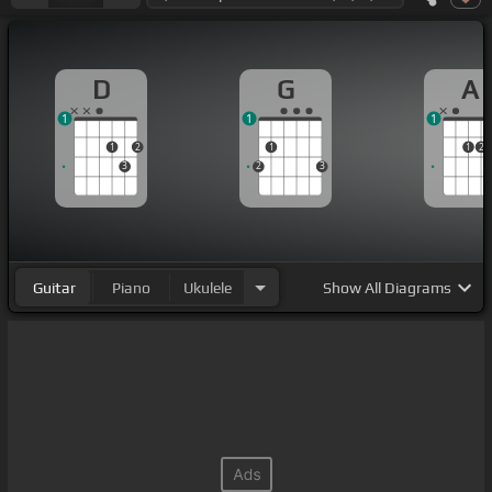
D
G
A
1
1
1
1
2
1
1
2
3
2
3
Guitar
Piano
Ukulele
Show
All Diagrams