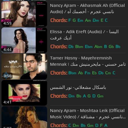
Nancy Ajram - Akhasmak Ah (Official
Audio) / نانسي عجرم - أخصمك آه
Chords:
F
G
E
A
D
E
C
m
m
m
4:59
Elissa - Adik Ereft (Audio) / اليسا -
أديك عرفت
Chords:
D
B
E
A
B
G
B
b
bm
bm
bm
b
b
4:44
Tamer Hosny - Mayehremnish
Mennak | تامر حسني - مايحرمنيش منك
Chords:
B
A
F
E
D
C
C
bm
b
m
b
b
m
3:56
باسكال مشعلاني- نور الشمس
Chords:
D
B
A
G
D
G
m
b
m
4:41
Nancy Ajram - Moshtaa Leik (Official
Music Video) / نانسي عجرم - مشتاقة
ليك
Chords:
C
D
B
G
D
F
A
m
b
m