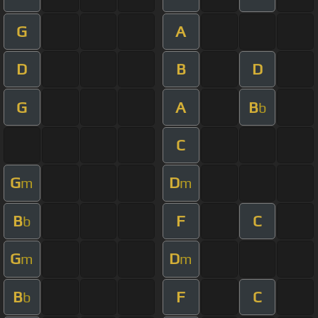
G
A
D
B
D
G
A
B
b
C
G
D
m
m
B
F
C
b
G
D
m
m
B
F
C
b