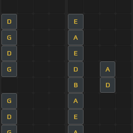
D
E
G
A
D
E
G
D
A
B
D
G
A
D
E
G
A