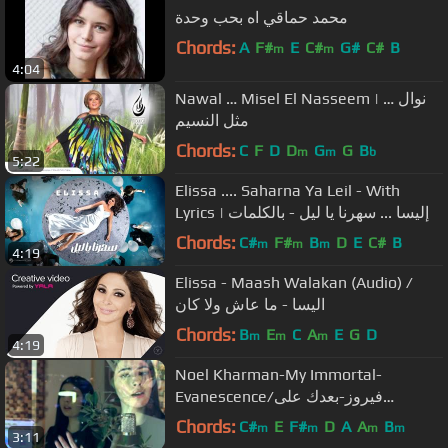
محمد حماقي اه بحب وحدة
Chords:
A
F#
E
C#
G#
C#
B
m
m
4:04
Nawal … Misel El Nasseem | نوال …
مثل النسيم
Chords:
C
F
D
D
G
G
B
m
m
b
5:22
Elissa .... Saharna Ya Leil - With
Lyrics | إليسا ... سهرنا يا ليل - بالكلمات
Chords:
C#
F#
B
D
E
C#
B
m
m
m
4:19
Elissa - Maash Walakan (Audio) /
اليسا - ما عاش ولا كان
Chords:
B
E
C
A
E
G
D
m
m
m
4:19
Noel Kharman-My Immortal-
Evanescence/فيروز-بعدك على
بالي(Mashup)
Chords:
C#
E
F#
D
A
A
B
m
m
m
m
3:11