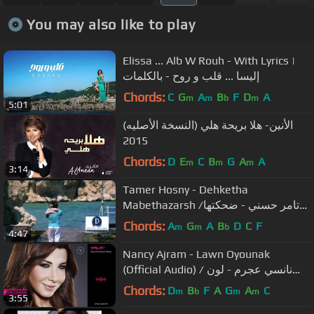
You may also like to play
Elissa ... Alb W Rouh - With Lyrics |
إليسا ... قلب و روح - بالكلمات
Chords:
C
G
A
B
F
D
A
m
m
b
m
5:01
الأنين- هلا بريحة هلي (النسخة الأصليه)
2015
Chords:
D
E
C
B
G
A
A
m
m
m
3:14
Tamer Hosny - Dehketha
Mabethazarsh /تامر حسني - ضحكتها
مبتهزرش
Chords:
A
G
A
B
D
C
F
m
m
b
4:47
Nancy Ajram - Lawn Oyounak
(Official Audio) / نانسي عجرم - لون
عيونك
Chords:
D
B
F
A
G
A
C
m
b
m
m
3:55