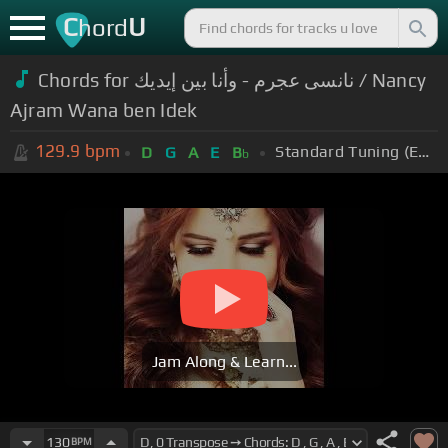
C
U
hord
Chords for نانسى عجرم - وأنا بين إيديك / Nancy
Ajram Wana ben Idek
129.9
bpm
Standard Tuning (EADGBE)
D
G
A
E
B
b
Jam Along & Learn...
130
BPM