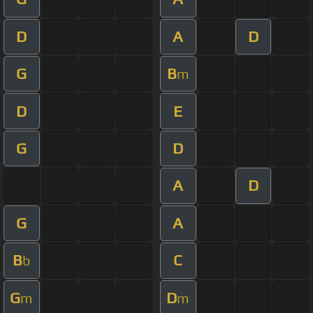
D
A
D
G
B
m
D
E
G
D
A
D
G
A
B
C
b
G
D
m
m