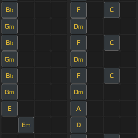
B
F
C
b
G
D
m
m
B
F
C
b
G
D
m
m
B
F
C
b
G
D
m
m
E
A
E
D
m