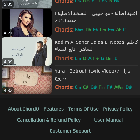
Chords:
C
G
F
D
E
G
B
m
m
b
b
5:09
اغنية اصالة - هو حبيبى | النسخة الاصلية |
جديد 2013
Chords:
B
D
E
C
F
A
C
bm
b
b
m
m
b
4:21
Kadim Al Saher Dalaa El Nessa' كاظم
الساهر - دلع النساء
Chords:
E
D
A
F#
G
B
B
m
m
4:39
Yara - Betrouh (Lyric Video) / يارا -
بتروح
Chords:
C
C#
G#
F
F#
A#
D#
m
m
m
4:32
About ChordU
Features
Terms Of Use
Privacy Policy
Cancellation & Refund Policy
User Manual
Customer Support