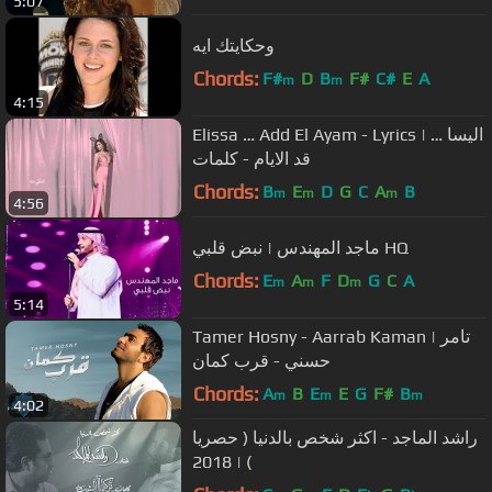
5:07
وحكايتك ايه
Chords:
F#
D
B
F#
C#
E
A
m
m
4:15
Elissa … Add El Ayam - Lyrics | اليسا …
قد الايام - كلمات
Chords:
B
E
D
G
C
A
B
m
m
m
4:56
ماجد المهندس | نبض قلبي HQ
Chords:
E
A
F
D
G
C
A
m
m
m
5:14
Tamer Hosny - Aarrab Kaman | تامر
حسني - قرب كمان
Chords:
A
B
E
E
G
F#
B
m
m
m
4:02
راشد الماجد - اكثر شخص بالدنيا ( حصريا
) | 2018