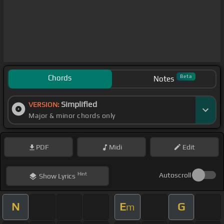
Chords
Beta
Notes
Simplified
VERSION:
Major & minor chords only
PDF
Midi
Edit
Hint
Autoscroll
Show
Lyrics
N
E
G
m