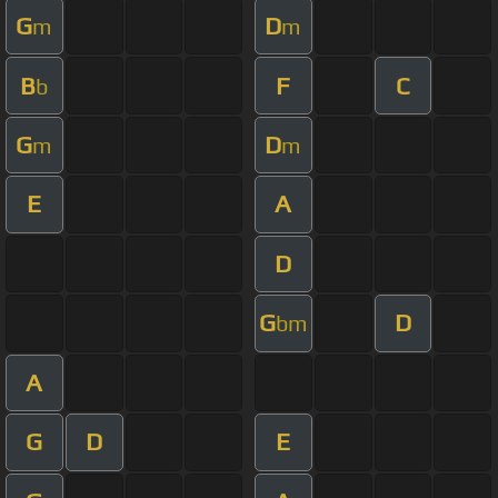
G
D
m
m
B
F
C
b
G
D
m
m
E
A
D
G
D
bm
A
G
D
E