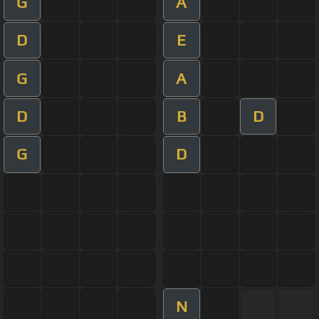
G
A
D
E
G
A
D
B
D
G
D
N