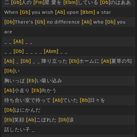
二
[Gb]
人の
[Fm]
星 愛を
[Ebm]
している
[Db]
のはああ
When
[Gb]
you wish
[Ab]
upon
[Bbm]
a star
[Db]
There's
[Gb]
no difference
[Ab]
who
[Db]
you
are
_ _
[Ab]
_ _
_ _
[Db]
_ _ _ _
[Abm]
_ _
[Ab]
_
[Db]
_ _ 降り立った
[Eb]
ホームに
[Ab]
夏草の匂
[Db]
い
胸いっぱ
[Eb]
い吸い込み
[Ab]
小走り
[Eb]
向かう
待ち合い室で待って
[Ab]
ていた
[Bb]
日々を
[Db]
はにかんだ
[Eb]
笑顔
[Ab]
こぼれた
[Db]
涙
話したい子 _