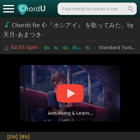
C
U
hord
Chords for ☪『ホシアイ』 を歌ってみた。by
天月-あまつき-
82.65
bpm
Standard Tuning (EADGBE)
D
A
G
B
E
b
b
b
bm
b
Jam Along & Learn...
[Db]
[Bb]