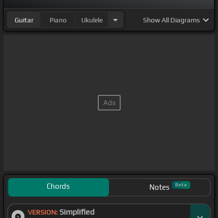
Guitar
Piano
Ukulele
Show
All Diagrams
Chords
Beta
Notes
Simplified
VERSION: