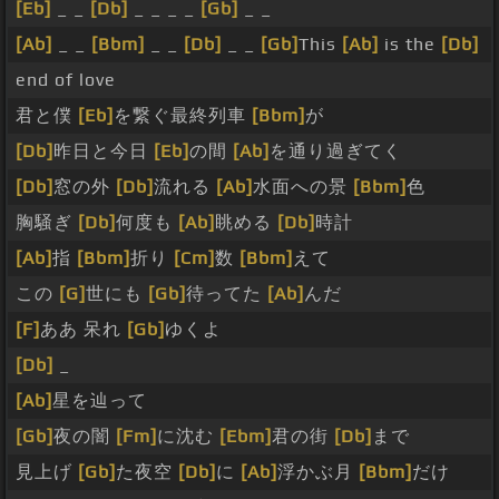
[Eb]
_ _
[Db]
_ _ _ _
[Gb]
_ _
[Ab]
_ _
[Bbm]
_ _
[Db]
_ _
[Gb]
This
[Ab]
is the
[Db]
end of love
君と僕
[Eb]
を繋ぐ最終列車
[Bbm]
が
[Db]
昨日と今日
[Eb]
の間
[Ab]
を通り過ぎてく
[Db]
窓の外
[Db]
流れる
[Ab]
水面への景
[Bbm]
色
胸騒ぎ
[Db]
何度も
[Ab]
眺める
[Db]
時計
[Ab]
指
[Bbm]
折り
[Cm]
数
[Bbm]
えて
この
[G]
世にも
[Gb]
待ってた
[Ab]
んだ
[F]
ああ 呆れ
[Gb]
ゆくよ
[Db]
_
[Ab]
星を辿って
[Gb]
夜の闇
[Fm]
に沈む
[Ebm]
君の街
[Db]
まで
見上げ
[Gb]
た夜空
[Db]
に
[Ab]
浮かぶ月
[Bbm]
だけ