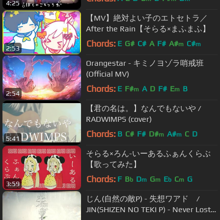
4:25
【MV】絶対よい子のエトセトラ／
After the Rain【そらる×まふまふ】
Chords:
E
G#
C#
A
F#
A#
C#
m
m
2:53
Orangestar - キミノヨゾラ哨戒班
(Official MV)
Chords:
E
F#
A
D
F#
E
B
m
m
2:54
【君の名は。】なんでもないや /
RADWIMPS (cover)
Chords:
B
C#
F#
D#
A#
C
D
m
m
5:41
そらる×ろん-いーあるふぁんくらぶ
【歌ってみた】
Chords:
F
B
D
G
E
C
G
b
m
m
b
m
3:59
じん(自然の敵P) - 失想ワアド /
JIN(SHIZEN NO TEKI P) - Never Lost