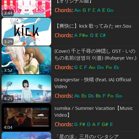
【オリジナル曲】
Chords:
A
G
F
C
A
E
G
m
m
3:44
【爽快に】kick 歌ってみた ver.Sou
Chords:
A
F#
D
E
C#
m
3:29
(Cover) 千と千尋の神隠し OST - いの
ちの名前(생명의 이름) (Rubyeye Ver.)
Chords:
G
C
F
A
D
F
E
m
m
m
b
3:52
Orangestar - 快晴 (feat. IA) Official
Video
Chords:
A
E
D
B
F
F
G
b
b
b
b
m
m
4:25
sumika / Summer Vacation【Music
Video】
Chords:
G
F#
D
A
F
G#
E
4:04
「星の涙」三月のパンタシア