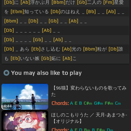
[Db]
に
[Ab]
浮かぶ月
[Bbm]
だけ
[Gb]
二人の
[Fm]
星愛
を
[Ebm]
知っている
[Db]
のはねえ _
[Bb]
_ _
[Ab]
_ _
[Bbm]
_ _
[Db]
_ _
[Gb]
_ _
[Ab]
_ _
[Db]
_ _ _ _ _ _
[Ab]
_ _
[Db]
_ _ _ _
[Gb]
_ _
[Ab]
_ _
[Db]
_ あら
[Eb]
さし込む
[Ab]
光の
[Bbm]
粒が
[Db]
誰
も
[Eb]
いない嫉
[Gb]
妬に
[Ab]
こ
You may also like to play
【96猫】変わらないものを歌ってみ
た
Chords:
A
E
B
C#
G#
F#
C
m
m
m
m
4:44
ほしのこもりうた ／ 天月-あまつき-
【オリジナル】
Chords:
A
E
D
B
B
F#
D
m
m
m