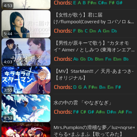
Word
Chords:
E
A
B
F#
C#
F#
G#
m
m
4:53
【女性が歌う】君に届
け/flumpool(Covered by コバソロ &
竹内美宥(AKB48))
Chords:
F
B
C
D
A
G
D
b
m
m
b
5:44
【男性が原キーで歌う】"カタオモ
イ" Aimer / としみつ (東海オンエア)
友情出演 - covered by 財部亮治
Chords:
A
G
D
B
F
E
B
b
b
b
bm
m
bm
b
4:03
【MV】StarMan!!! ／ 天月-あまつき-
【オリジナル】
Chords:
D
G
A
F#
B
E
F#
m
m
m
3:55
水の中の雲 「やなぎなぎ」
Chords:
F#
C#
G#
A#
D#
A#
F
m
m
m
4:53
Mrs.Pumpkinの滑稽な夢／luz×nqrse×
そらる×まふまふ【歌ってみた】