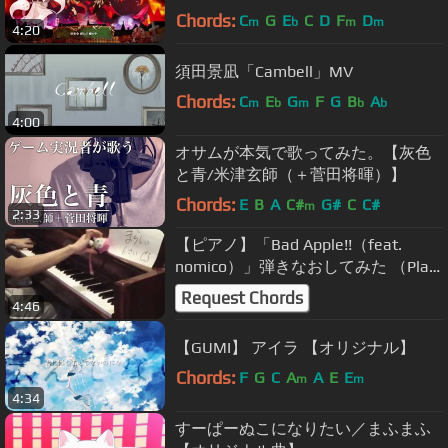
Chords:
C
G
E
C
D
F
D
m
b
m
m
4:20
須田景凪「Cambell」MV
Chords:
C
E
G
F
G
B
A
m
b
m
b
b
4:00
オサムが本気で歌ってみた。【灰色
と青/米津玄師（＋菅田将暉）】
Chords:
E
B
A
C#
G#
C
C#
m
2:33
【ピアノ】「Bad Apple!!（feat.
nomico）」弾きなおしてみた （Play
again）
Request Chords
4:46
【GUMI】 アイラ 【オリジナル】
Chords:
F
G
C
A
A
E
E
m
m
4:34
すーぱーぬこになりたい／まふまふ