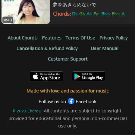
夢をあきらめないで
Chords:
D
G
A
F
B
E
A
b
b
b
m
bm
bm
4:43
About ChordU
Features
Terms Of Use
Privacy Policy
Cancellation & Refund Policy
User Manual
Customer Support
Made with love and passion for music
Follow us on
Facebook
All contents are subject to copyright,
©
2023
ChordU.
provided for educational and personal non-commercial
use only.