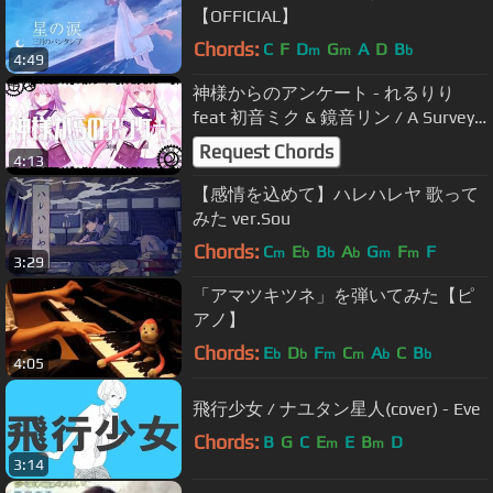
【OFFICIAL】
Chords:
C
F
D
G
A
D
B
m
m
b
4:49
神様からのアンケート - れるりり
feat 初音ミク & 鏡音リン / A Survey
from God -rerulili feat.miku & RIN
Request Chords
4:13
【感情を込めて】ハレハレヤ 歌って
みた ver.Sou
Chords:
C
E
B
A
G
F
F
m
b
b
b
m
m
3:29
「アマツキツネ」を弾いてみた【ピ
アノ】
Chords:
E
D
F
C
A
C
B
b
b
m
m
b
b
4:05
飛行少女 / ナユタン星人(cover) - Eve
Chords:
B
G
C
E
E
B
D
m
m
3:14