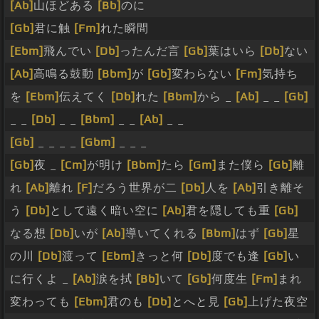
[Ab]
山ほどある
[Bb]
のに
[Gb]
君に触
[Fm]
れた瞬間
[Ebm]
飛んでい
[Db]
ったんだ言
[Gb]
葉はいら
[Db]
ない
[Ab]
高鳴る鼓動
[Bbm]
が
[Gb]
変わらない
[Fm]
気持ち
を
[Ebm]
伝えてく
[Db]
れた
[Bbm]
から _
[Ab]
_ _
[Gb]
_ _
[Db]
_ _
[Bbm]
_ _
[Ab]
_ _
[Gb]
_ _ _ _
[Gbm]
_ _ _
[Gb]
夜 _
[Cm]
が明け
[Bbm]
たら
[Gm]
また僕ら
[Gb]
離
れ
[Ab]
離れ
[F]
だろう世界が二
[Db]
人を
[Ab]
引き離そ
う
[Db]
として遠く暗い空に
[Ab]
君を隠しても重
[Gb]
なる想
[Db]
いが
[Ab]
導いてくれる
[Bbm]
はず
[Gb]
星
の川
[Db]
渡って
[Ebm]
きっと何
[Db]
度でも逢
[Gb]
い
に行くよ _
[Ab]
涙を拭
[Bb]
いて
[Gb]
何度生
[Fm]
まれ
変わっても
[Ebm]
君のも
[Db]
とへと見
[Gb]
上げた夜空