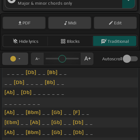
Major & minor chords only
PDF
Midi
Edit
Hide lyrics
Blocks
Traditional
Autoscroll
_ _ _ _
[Db]
_ _
[Bb]
_ _
_ _
[Db]
_ _ _ _
[Bb]
_ _
[Ab]
_
[Db]
_ _ _ _ _ _ _
_ _ _ _ _ _ _ _
[Ab]
_ _
[Bbm]
_ _
[Gb]
_ _
[F]
_ _
[Ebm]
_ _
[Ab]
_ _
[Gb]
_ _
[Db]
_ _
[Ab]
_ _
[Bbm]
_ _
[Gb]
_ _
[Db]
_ _