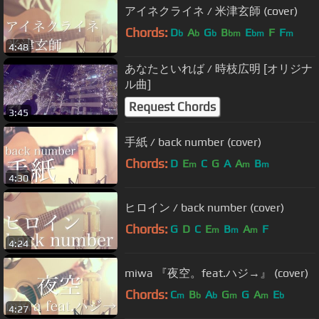
アイネクライネ / 米津玄師 (cover)
Chords:
D
A
G
B
E
F
F
b
b
b
bm
bm
m
4:48
あなたといれば / 時枝広明 [オリジナ
ル曲]
Request Chords
3:45
手紙 / back number (cover)
Chords:
D
E
C
G
A
A
B
m
m
m
4:30
ヒロイン / back number (cover)
Chords:
G
D
C
E
B
A
F
m
m
m
4:24
miwa 『夜空。feat.ハジ→』 (cover)
Chords:
C
B
A
G
G
A
E
m
b
b
m
m
b
4:27