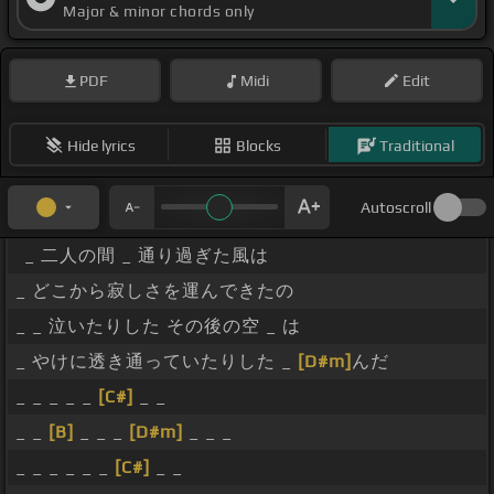
Major & minor chords only
PDF
Midi
Edit
Hide lyrics
Blocks
Traditional
Autoscroll
_ 二人の間 _ 通り過ぎた風は
_ どこから寂しさを運んできたの
_ _ 泣いたりした その後の空 _ は
_ やけに透き通っていたりした _
[D#m]
んだ
_ _ _ _ _
[C#]
_ _
_ _
[B]
_ _ _
[D#m]
_ _ _
_ _ _ _ _ _
[C#]
_ _