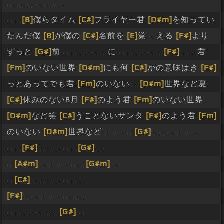
_ _ _ _ _ _ _ _
_ _
[B]
僕らタイム
[C#]
フライヤー君
[D#m]
を知ってい
たんだ僕
[B]
が僕の
[C#]
名前を
[E]
覚 _ える
[F#]
より
ずっと
[G#]
前 _ _ _ _ _ _ に _ _ _ _ _ _
[F#]
_ _ 君
[Fm]
のいない世界
[D#m]
にも何
[C#]
かの意味はき
[F#]
っとあってでも君
[Fm]
のいない _
[D#m]
世界など夏
[C#]
休みのない8月
[F#]
のよう君
[Fm]
のいない世界
[D#m]
など笑
[C#]
うことないサンタ
[F#]
のよう君
[Fm]
のいない
[D#m]
世界など _ _ _ _
[G#]
_ _ _ _ _ _
_ _
[F#]
_ _ _ _ _
[G#]
_
_
[A#m]
_ _ _ _ _ _
[G#m]
_
_
[C#]
_ _ _ _ _ _ _
[F#]
_ _ _ _ _ _ _ _
_ _ _ _ _ _ _
[G#]
_