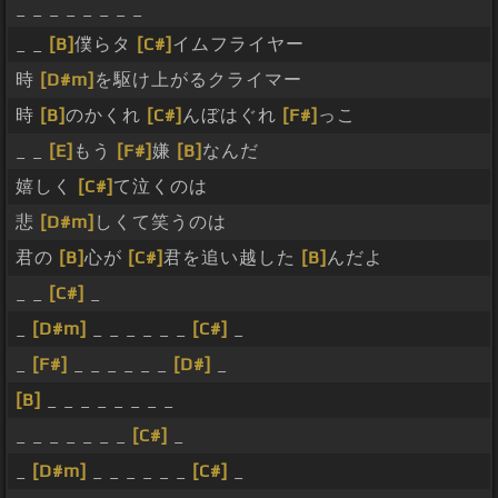
_ _ _ _ _ _ _ _
_ _
[B]
僕らタ
[C#]
イムフライヤー
時
[D#m]
を駆け上がるクライマー
時
[B]
のかくれ
[C#]
んぼはぐれ
[F#]
っこ
_ _
[E]
もう
[F#]
嫌
[B]
なんだ
嬉しく
[C#]
て泣くのは
悲
[D#m]
しくて笑うのは
君の
[B]
心が
[C#]
君を追い越した
[B]
んだよ
_ _
[C#]
_
_
[D#m]
_ _ _ _ _ _
[C#]
_
_
[F#]
_ _ _ _ _ _
[D#]
_
[B]
_ _ _ _ _ _ _ _
_ _ _ _ _ _ _
[C#]
_
_
[D#m]
_ _ _ _ _ _
[C#]
_