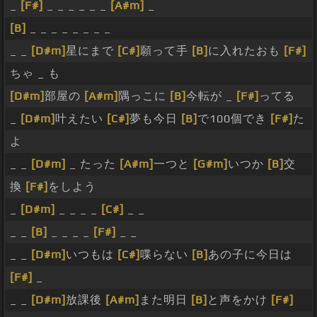
_
[F#]
_ _ _ _ _ _
[A#m]
_
[B]
_ _ _ _ _ _ _ _
_ _
[D#m]
星にまで
[C#]
願って手
[B]
に入れたおも
[F#]
ちゃ _ も
[D#m]
部屋の
[A#m]
隅っこに
[B]
今転が _
[F#]
ってる
_
[D#m]
叶えたい
[C#]
夢も今日
[B]
で100個でき
[F#]
た
よ
_ _
[D#m]
_ たった
[A#m]
一つと
[G#m]
いつか
[B]
交
換
[F#]
をしよう
_
[D#m]
_ _ _ _
[C#]
_ _
_ _
[B]
_ _ _ _
[F#]
_ _
_ _
[D#m]
いつもは
[C#]
喋らない
[B]
あの子に今日は
[F#]
_
_ _
[D#m]
放課後
[A#m]
また明日
[B]
と声をかけ
[F#]