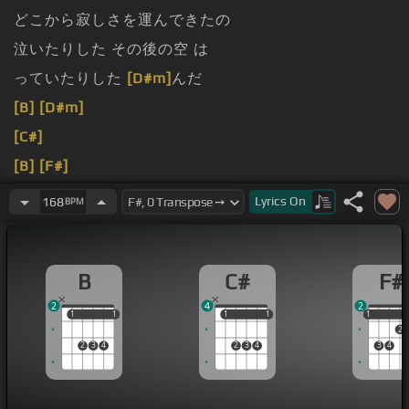
どこから寂しさを運んできたの
泣いたりした その後の空 は
っていたりした
[D#m]
んだ
[B]
[D#m]
[C#]
[B]
[F#]
[D#m]
いつもは
[C#]
尖って
[B]
た父の言
[F#]
葉が
Lyrics
On
168
BPM
B
C#
F#
2
4
2
1
1
1
1
1
1
1
1
1
1
2
2
3
4
2
3
4
3
4