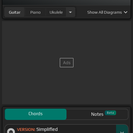
Guitar
Piano
Ukulele
Show
All Diagrams
Chords
Beta
Notes
Simplified
VERSION: