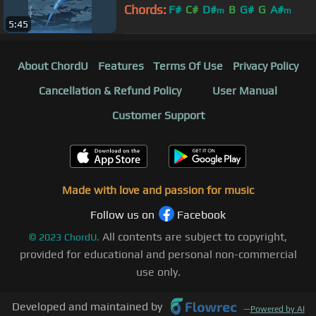
Chords:
F#
C#
D#
B
G#
G
A#
m
m
5:45
About ChordU
Features
Terms Of Use
Privacy Policy
Cancellation & Refund Policy
User Manual
Customer Support
Made with love and passion for music
Follow us on
Facebook
All contents are subject to copyright,
©
2023
ChordU.
provided for educational and personal non-commercial
use only.
Developed and maintained by
—
Powered by AI