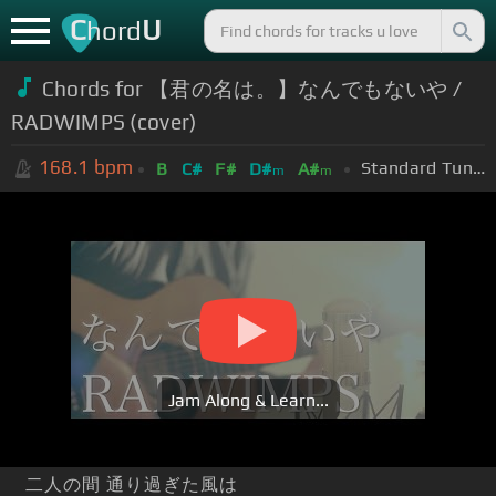
C
U
hord
Chords for 【君の名は。】なんでもないや /
RADWIMPS (cover)
168.1
bpm
Standard Tuning (EADGBE)
B
C#
F#
D#
A#
m
m
Jam Along & Learn...
二人の間 通り過ぎた風は