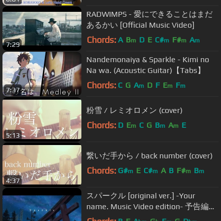
Hand Cream)
RADWIMPS - 愛にできることはまだ
あるかい [Official Music Video]
Chords:
A
B
D
E
C#
F#
A
m
m
m
m
7:29
Nandemonaiya & Sparkle - Kimi no
Na wa. (Acoustic Guitar)【Tabs】
Chords:
C
G
A
D
F
E
F
m
m
m
7:37
粉雪 / レミオロメン (cover)
Chords:
D
E
C
G
B
A
E
m
m
m
5:13
繋いだ手から / back number (cover)
Chords:
G#
E
C#
A
B
F#
B
m
m
m
m
4:37
スパークル [original ver.] -Your
name. Music Video edition- 予告編
from new album「人間開花」初回盤