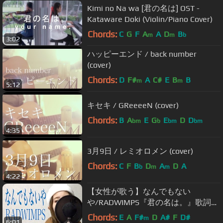
Kimi no Na wa [君の名は] OST -
Kataware Doki (Violin/Piano Cover)
Chords:
C
G
F
A
A
D
B
m
m
b
3:02
ハッピーエンド / back number
(cover)
Chords:
D
F#
A
C#
E
B
B
m
m
5:12
キセキ / GReeeeN (cover)
Chords:
B
A
E
G
E
D
D
bm
b
bm
bm
4:35
3月9日 / レミオロメン (cover)
Chords:
C
F
B
D
A
D
A
b
m
m
4:22
【女性が歌う】なんでもない
や/RADWIMPS『君の名は。』歌詞付
き(Full Covered by コバソロ & Lefty
Chords:
E
A
F#
D
A#
F
D#
m
6:01