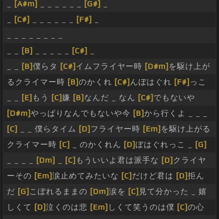
_
[A#m]
_ _ _ _ _ _
[G#]
_
_
[C#]
_ _ _ _ _ _
[F#]
_
_ _ _ _ _ _ _ _
_ _
[B]
_ _ _ _ _
[C#]
_
_ _
[B]
僕らタ
[C#]
イムフライヤー時
[D#m]
を駆け上が
るクライマー時
[B]
のかくれ
[C#]
んぼはぐれ
[F#]
っこ
_ _
[E]
もう
[C]
嫌
[B]
なんだ _ なん
[C#]
でもないや
[D#m]
やっぱりなんでもないや今
[B]
から行くよ _ _ _
[C]
_ _ 僕らタイム
[D]
フライヤー時
[Em]
を駆け上がる
クライマー時
[C]
_ のかくれん
[D]
ぼはぐれっこ _
[G]
_ _ _ _
[Dm]
_
[C]
もういいよ君は派手な
[D]
クライヤ
ーその
[Em]
涙止めてみたいな
[C]
だけど君は
[D]
拒ん
だ
[G]
こぼれるままの
[Dm]
涙を
[C]
見て分かった _ 嬉
しくて
[D]
泣くのは悲
[Em]
しくて笑うのは僕
[C]
の心