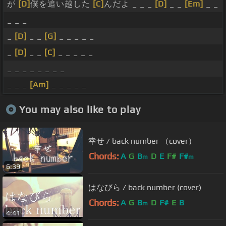
が
[D]
僕を追い越した
[C]
んだよ _ _ _
[D]
_ _
[Em]
_ _
_ _ _
_
[D]
_ _
[G]
_ _ _ _ _
_
[D]
_ _
[C]
_ _ _ _ _
_ _ _ _ _ _ _ _
_ _ _
[Am]
_ _ _ _ _
You may also like to play
幸せ / back number （cover）
Chords:
A
G
B
D
E
F#
F#
m
m
6:39
はなびら / back number (cover)
Chords:
A
G
B
D
F#
E
B
m
4:41