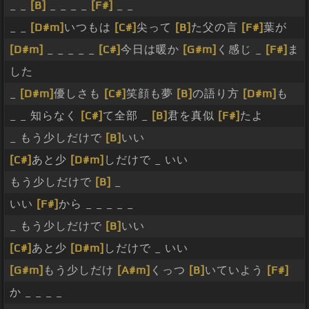
_ _
[B]
_ _ _ _
[F#]
_ _
_ _
[D#m]
いつもは
[C#]
尖って
[B]
た父の言
[F#]
葉が
[D#m]
_ _ _ _ _
[C#]
今日は暖か
[G#m]
く感じ _
[F#]
ま
した
_
[D#m]
優しさも
[C#]
笑顔も夢
[B]
の語り方
[D#m]
も
_ _ 知らなく
[C#]
て全部 _
[B]
君を真似
[F#]
たよ
_ もう少しだけで
[B]
いい
[C#]
あと少
[D#m]
しだけで _ いい
もう少しだけで
[B]
_
いい
[F#]
から _ _ _ _ _
_ もう少しだけで
[B]
いい
[C#]
あと少
[D#m]
しだけで _ いい
[G#m]
もう少しだけ
[A#m]
くっつ
[B]
いていよう
[F#]
か _ _ _ _