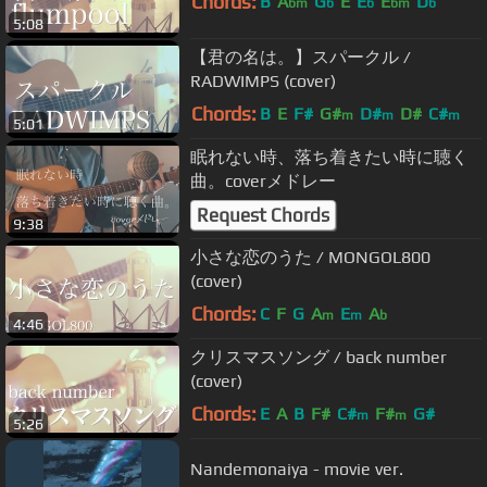
Chords:
B
A
G
E
E
E
D
bm
b
b
bm
b
5:08
【君の名は。】スパークル /
RADWIMPS (cover)
Chords:
B
E
F#
G#
D#
D#
C#
m
m
m
5:01
眠れない時、落ち着きたい時に聴く
曲。coverメドレー
Request Chords
9:38
小さな恋のうた / MONGOL800
(cover)
Chords:
C
F
G
A
E
A
m
m
b
4:46
クリスマスソング / back number
(cover)
Chords:
E
A
B
F#
C#
F#
G#
m
m
5:26
Nandemonaiya - movie ver.