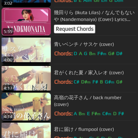
Chords:
B
E
A
G
E
G
D
bm
b
m
bm
3:02
DVD
幾田りら (Ikuta Lilas) / なんでもない
や (Nandemonaiya) (Cover) Lyrics
[Kan_Rom_Eng]
Request Chords
5:55
青いベンチ / サスケ (cover)
Chords:
D
A
G
B
F#
G#
D#
m
m
4:00
君がくれた夏 / 家入レオ (cover)
Chords:
C#
D#
F#
B
G#
G#
m
m
4:17
高嶺の花子さん / back number
(cover)
Chords:
A
B
E
F#
C#
D
F#
m
m
m
4:14
君に届け / flumpool (cover)