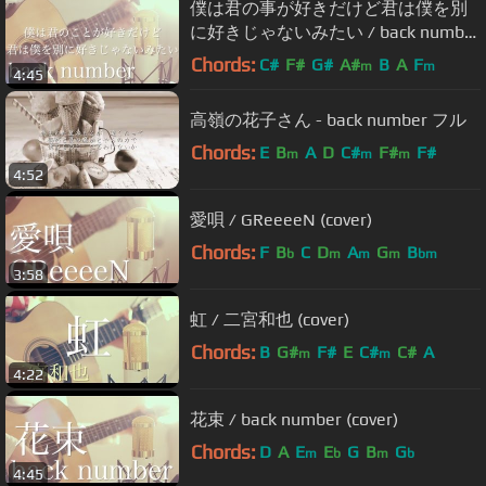
僕は君の事が好きだけど君は僕を別
に好きじゃないみたい / back number
(cover)
Chords:
C#
F#
G#
A#
B
A
F
m
m
4:45
高嶺の花子さん - back number フル
Chords:
E
B
A
D
C#
F#
F#
m
m
m
4:52
愛唄 / GReeeeN (cover)
Chords:
F
B
C
D
A
G
B
b
m
m
m
bm
3:58
虹 / 二宮和也 (cover)
Chords:
B
G#
F#
E
C#
C#
A
m
m
4:22
花束 / back number (cover)
Chords:
D
A
E
E
G
B
G
m
b
m
b
4:45