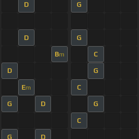
D
G
D
G
B
C
m
D
G
E
C
m
G
D
G
C
G
D