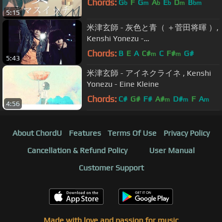
Chords:
G
F
G
A
E
D
B
b
m
b
b
m
bm
5:15
米津玄師 - 灰色と青（ ＋菅田将暉 ）,
Kenshi Yonezu -
Haiirotoao（+Masaki Suda)
Chords:
B
E
A
C#
C
F#
G#
m
m
5:43
米津玄師 - アイネクライネ , Kenshi
Yonezu - Eine Kleine
Chords:
C#
G#
F#
A#
D#
F
A
m
m
m
4:56
About ChordU
Features
Terms Of Use
Privacy Policy
Cancellation & Refund Policy
User Manual
Customer Support
Made with love and passion for music