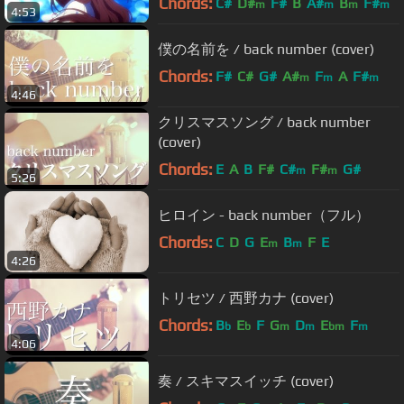
Chords:
C#
D#
F#
B
A#
B
F#
m
m
m
m
4:53
僕の名前を / back number (cover)
Chords:
F#
C#
G#
A#
F
A
F#
m
m
m
4:46
クリスマスソング / back number
(cover)
Chords:
E
A
B
F#
C#
F#
G#
m
m
5:26
ヒロイン - back number（フル）
Chords:
C
D
G
E
B
F
E
m
m
4:26
トリセツ / 西野カナ (cover)
Chords:
B
E
F
G
D
E
F
b
b
m
m
bm
m
4:06
奏 / スキマスイッチ (cover)