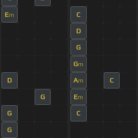
E
C
m
D
G
G
m
D
A
C
m
G
E
m
G
C
G