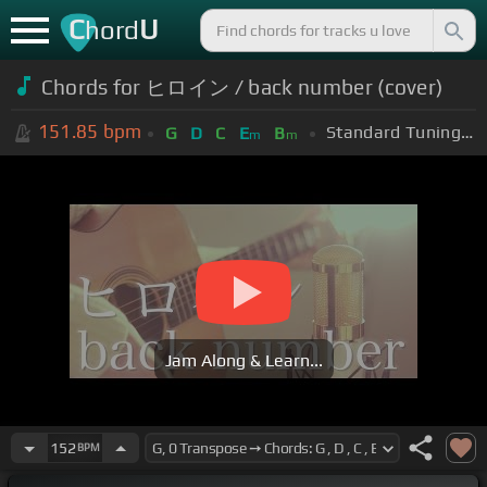
C
U
hord
Chords for ヒロイン / back number (cover)
151.85
bpm
Standard Tuning (EADGBE)
G
D
C
E
B
m
m
Jam Along & Learn...
152
BPM