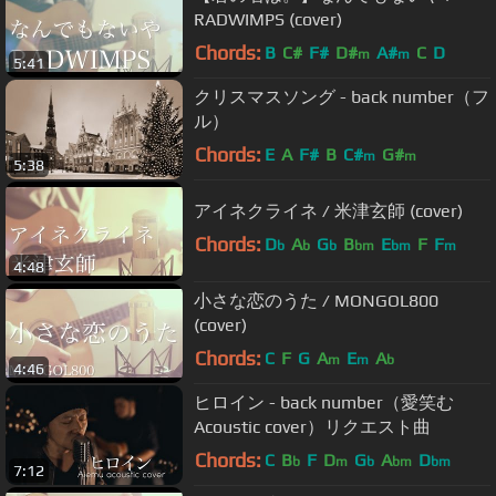
RADWIMPS (cover)
Chords:
B
C#
F#
D#
A#
C
D
m
m
5:41
クリスマスソング - back number（フ
ル）
Chords:
E
A
F#
B
C#
G#
m
m
5:38
アイネクライネ / 米津玄師 (cover)
Chords:
D
A
G
B
E
F
F
b
b
b
bm
bm
m
4:48
小さな恋のうた / MONGOL800
(cover)
Chords:
C
F
G
A
E
A
m
m
b
4:46
ヒロイン - back number（愛笑む
Acoustic cover）リクエスト曲
Chords:
C
B
F
D
G
A
D
b
m
b
bm
bm
7:12