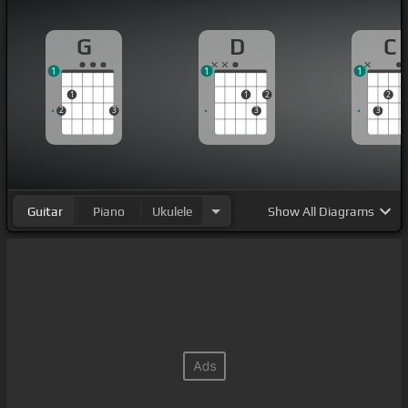
G
D
C
1
1
1
1
1
2
2
2
3
3
3
Guitar
Piano
Ukulele
Show
All Diagrams