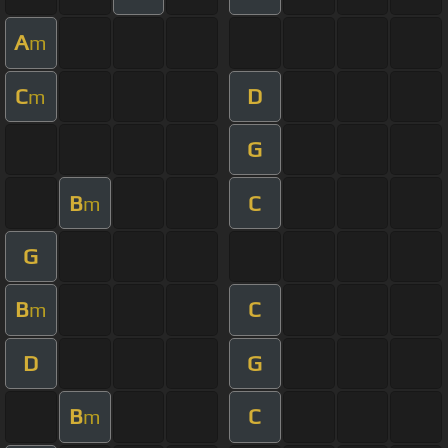
A
m
C
D
m
G
B
C
m
G
B
C
m
D
G
B
C
m