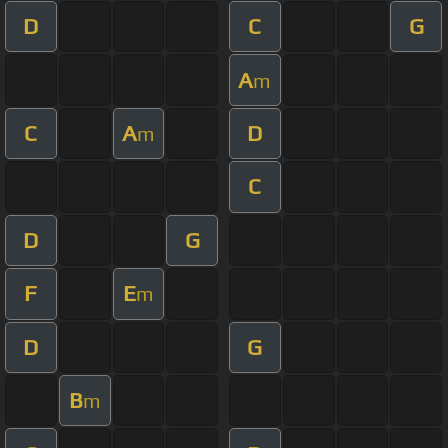
D
C
G
A
m
C
A
D
m
C
D
G
F
E
m
D
G
B
m