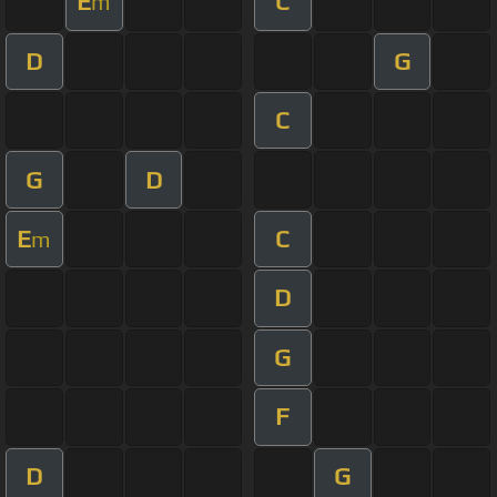
E
C
m
D
G
C
G
D
E
C
m
D
G
F
D
G