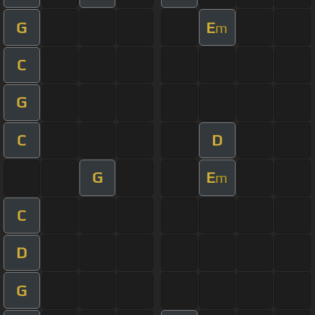
G
E
m
C
G
C
D
G
E
m
C
D
G