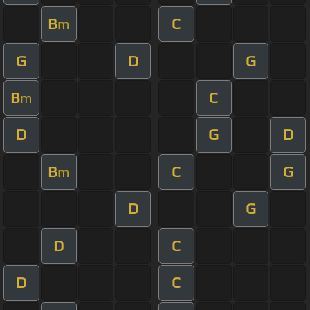
B
C
m
G
D
G
B
C
m
D
G
D
B
C
G
m
D
G
D
C
D
C