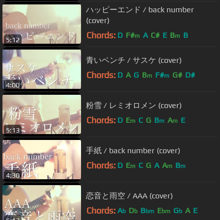
ハッピーエンド / back number
(cover)
Chords:
D
F#
A
C#
E
B
B
m
m
5:12
青いベンチ / サスケ (cover)
Chords:
D
A
G
B
F#
G#
D#
m
m
4:00
粉雪 / レミオロメン (cover)
Chords:
D
E
C
G
B
A
E
m
m
m
5:13
手紙 / back number (cover)
Chords:
D
E
C
G
A
A
B
m
m
m
4:30
恋音と雨空 / AAA (cover)
Chords:
A
D
B
E
G
A
E
b
b
bm
bm
b