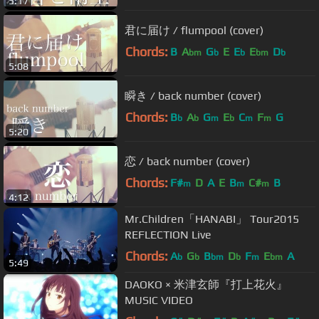
5:17
君に届け / flumpool (cover)
Chords:
B
A
G
E
E
E
D
bm
b
b
bm
b
5:08
瞬き / back number (cover)
Chords:
B
A
G
E
C
F
G
b
b
m
b
m
m
5:20
恋 / back number (cover)
Chords:
F#
D
A
E
B
C#
B
m
m
m
4:12
Mr.Children「HANABI」 Tour2015
REFLECTION Live
Chords:
A
G
B
D
F
E
A
b
b
bm
b
m
bm
5:49
DAOKO × 米津玄師『打上花火』
MUSIC VIDEO