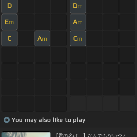
D
D
m
E
A
m
m
C
A
C
m
m
You may also like to play
【君の名は。】なんでもないや /