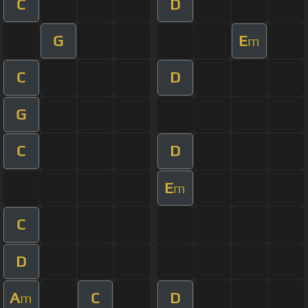
C
D
G
E
m
C
D
G
C
D
E
m
C
D
A
C
D
m