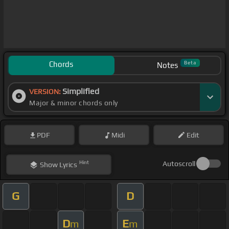
Chords
Beta
Notes
Simplified
VERSION:
Major & minor chords only
PDF
Midi
Edit
Hint
Autoscroll
Show
Lyrics
G
D
D
E
m
m