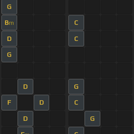
G
B
C
m
D
C
G
D
G
F
D
C
D
G