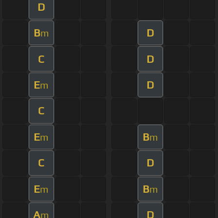
D
B
D
m
C
D
E
D
m
C
E
B
m
m
C
D
E
B
m
m
A
D
m