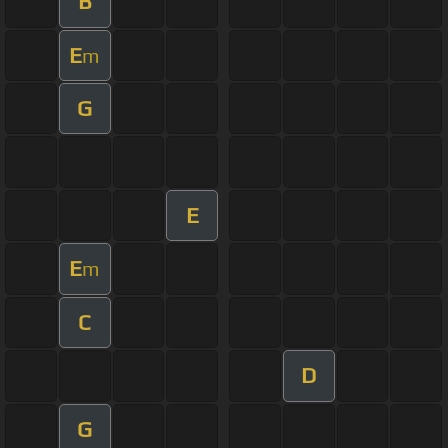
B
E
m
G
E
E
m
C
D
G