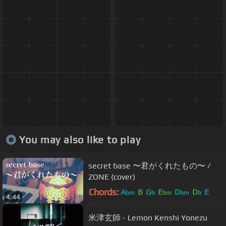
You may also like to play
secret base 〜君がくれたもの〜 /
ZONE (cover)
Chords:
A
B
G
E
D
D
E
bm
b
bm
bm
b
4:44
米津玄師 - Lemon Kenshi Yonezu