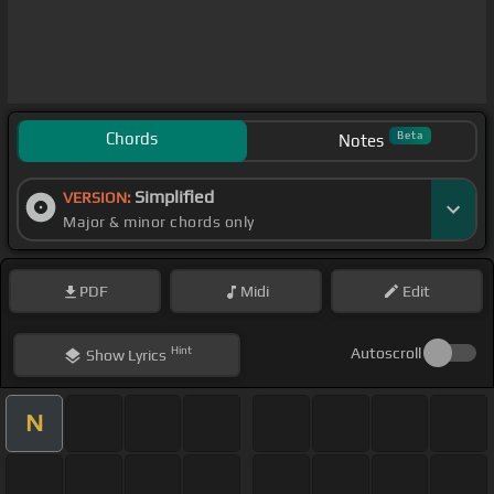
Chords
Beta
Notes
Simplified
VERSION:
Major & minor chords only
PDF
Midi
Edit
Hint
Autoscroll
Show
Lyrics
N