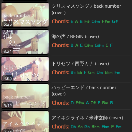
クリスマスソング / back number
(cover)
Chords:
E
A
B
F#
C#
F#
G#
m
m
5:26
海の声 / BEGIN (cover)
Chords:
B
A
E
C#
G#
C
F
m
m
3:21
トリセツ / 西野カナ (cover)
Chords:
B
E
F
G
D
E
F
b
b
m
m
bm
m
4:06
ハッピーエンド / back number
(cover)
Chords:
D
F#
A
C#
E
B
B
m
m
5:12
アイネクライネ / 米津玄師 (cover)
Chords:
D
A
G
B
E
F
F
b
b
b
bm
bm
m