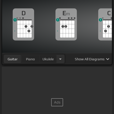
D
E
C
m
1
1
1
1
2
1
2
2
3
3
Guitar
Piano
Ukulele
Show
All Diagrams