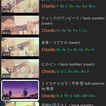
Chords:
F
B
C
D
A
G
B
b
m
m
m
bm
3:58
チェックのワンピース / back number
(cover)
Chords:
E
A
D
F
C
C
b
b
b
m
m
4:43
未来 / コブクロ (cover)
Chords:
B
A
C
E
G
F
G
b
b
m
b
m
m
5:11
ヒロイン / back number (cover)
Chords:
G
D
C
E
B
A
F
m
m
m
4:24
トドカナイカラ / 平井 堅 full covered
by 春茶
Chords:
B
E
F#
G
G#
D#
C#
m
m
4:10
高嶺の花子さん / back number