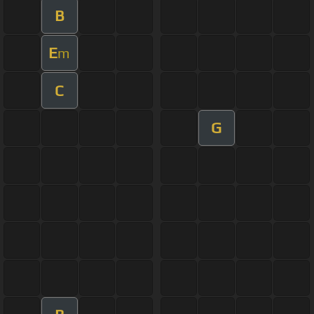
B
E
m
C
G