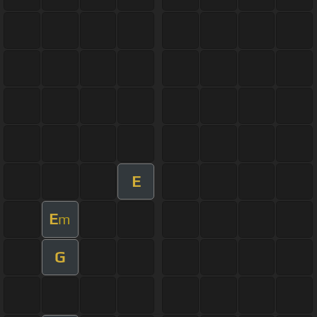
E
E
m
G