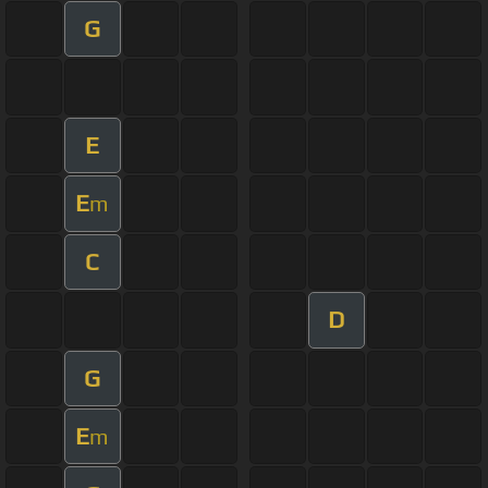
G
E
E
m
C
D
G
E
m