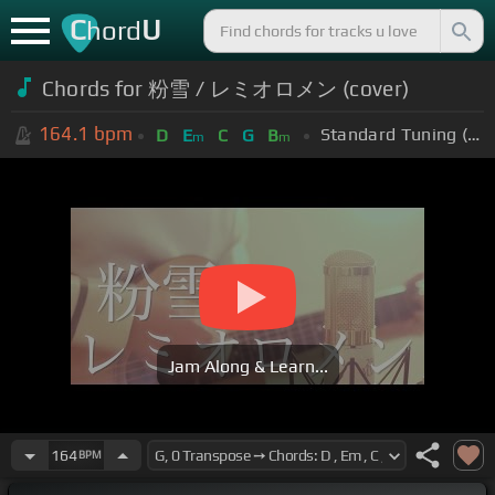
C
U
hord
Chords for 粉雪 / レミオロメン (cover)
164.1
bpm
Standard Tuning (EADGBE)
D
E
C
G
B
m
m
Jam Along & Learn...
164
BPM