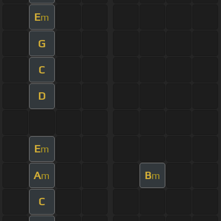
E
m
G
C
D
E
m
A
B
m
m
C