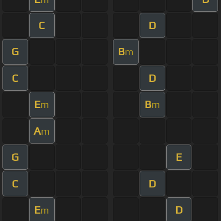
C
D
G
B
m
C
D
E
B
m
m
A
m
G
E
C
D
E
D
m