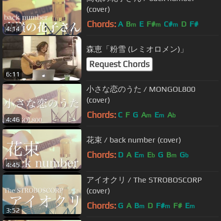
(cover)
Chords:
A
B
E
F#
C#
D
F#
m
m
m
4:14
森恵「粉雪 (レミオロメン)」
Request Chords
6:11
小さな恋のうた / MONGOL800
(cover)
Chords:
C
F
G
A
E
A
m
m
b
4:46
花束 / back number (cover)
Chords:
D
A
E
E
G
B
G
m
b
m
b
4:45
アイオクリ / The STROBOSCORP
(cover)
Chords:
G
A
B
D
F#
F#
E
m
m
m
3:52