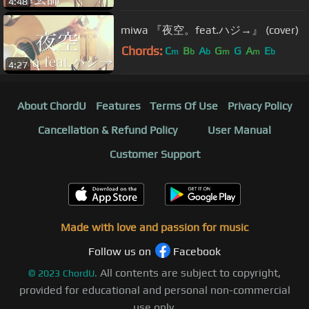
4:48
miwa 『夜空。feat.ハジ→』 (cover)
Chords:
C
B
A
G
G
A
E
m
b
b
m
m
b
4:27
About ChordU
Features
Terms Of Use
Privacy Policy
Cancellation & Refund Policy
User Manual
Customer Support
Made with love and passion for music
Follow us on
Facebook
All contents are subject to copyright,
©
2023
ChordU.
provided for educational and personal non-commercial
use only.