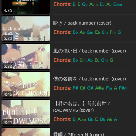
Chords:
B
E
G
A
E
A
D
b
bm
b
b
bm
4:35
瞬き / back number (cover)
Chords:
B
A
G
E
C
F
G
b
b
m
b
m
m
5:20
風の強い日 / back number (cover)
Chords:
B
C
A
E
G
G
b
m
b
b
m
5:22
僕の名前を / back number (cover)
Chords:
F#
C#
G#
A#
F
A
F#
m
m
m
4:46
【君の名は。】前前前世 /
RADWIMPS (cover)
Chords:
B
A
G
E
D
A
A
bm
b
b
b
4:41
愛唄 / GReeeeN (cover)