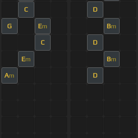
C
D
G
E
B
m
m
C
D
E
B
m
m
A
D
m