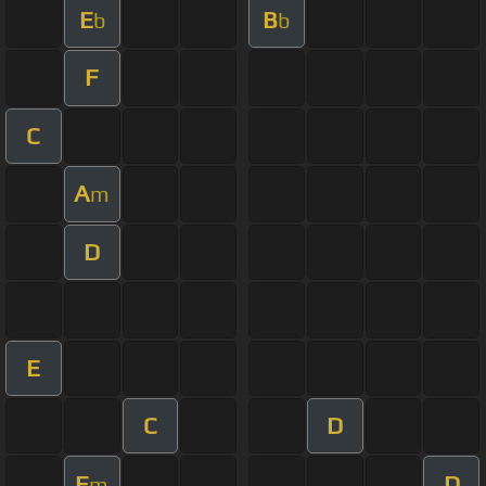
E
B
b
b
F
C
A
m
D
E
C
D
E
D
m