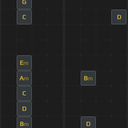
G
C
D
E
m
A
B
m
m
C
D
B
D
m