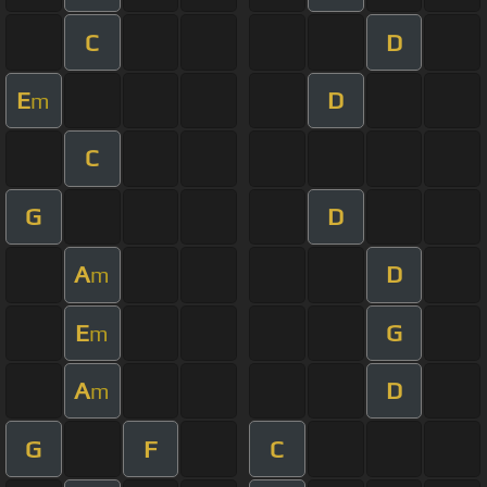
C
D
E
D
m
C
G
D
A
D
m
E
G
m
A
D
m
G
F
C