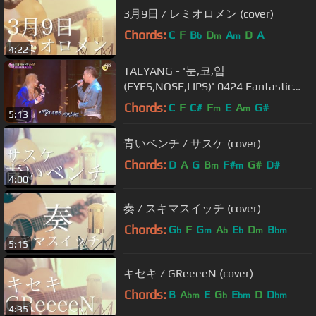
3月9日 / レミオロメン (cover)
Chords:
C
F
B
D
A
D
A
b
m
m
4:22
TAEYANG - '눈,코,입
(EYES,NOSE,LIPS)' 0424 Fantastic
Duo
Chords:
C
F
C#
F
E
A
G#
m
m
5:13
青いベンチ / サスケ (cover)
Chords:
D
A
G
B
F#
G#
D#
m
m
4:00
奏 / スキマスイッチ (cover)
Chords:
G
F
G
A
E
D
B
b
m
b
b
m
bm
5:15
キセキ / GReeeeN (cover)
Chords:
B
A
E
G
E
D
D
bm
b
bm
bm
4:35