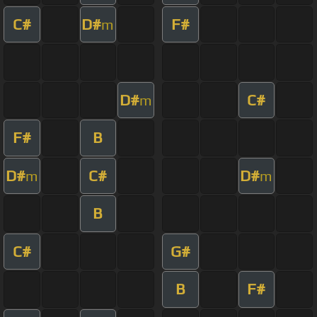
C#
D#
F#
m
D#
C#
m
F#
B
D#
C#
D#
m
m
B
C#
G#
B
F#