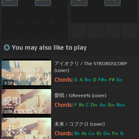
You may also like to play
アイオクリ / The STROBOSCORP
(cover)
Chords:
G
A
B
D
F#
F#
E
m
m
m
3:52
愛唄 / GReeeeN (cover)
Chords:
F
B
C
D
A
G
B
b
m
m
m
bm
3:58
未来 / コブクロ (cover)
Chords:
B
A
C
E
G
F
G
b
b
m
b
m
m