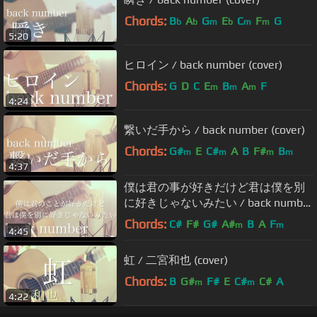
Chords:
B
A
G
E
C
F
G
b
b
m
b
m
m
5:20
ヒロイン / back number (cover)
Chords:
G
D
C
E
B
A
F
m
m
m
4:24
繋いだ手から / back number (cover)
Chords:
G#
E
C#
A
B
F#
B
m
m
m
m
4:37
僕は君の事が好きだけど君は僕を別
に好きじゃないみたい / back number
(cover)
Chords:
C#
F#
G#
A#
B
A
F
m
m
4:45
虹 / 二宮和也 (cover)
Chords:
B
G#
F#
E
C#
C#
A
m
m
4:22