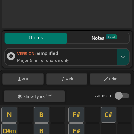
Chords
Beta
Notes
Simplified
VERSION:
Major & minor chords only
PDF
Midi
Edit
Hint
Autoscroll
Show
Lyrics
N
B
F#
C#
D#
B
F#
m