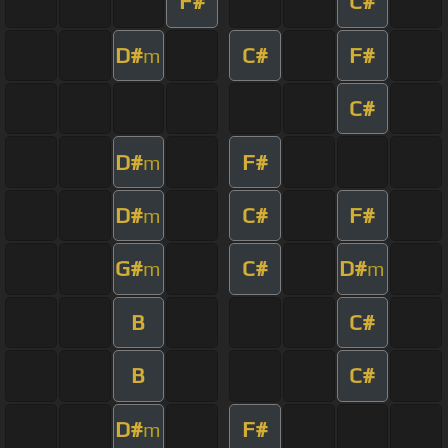
F#
C#
D#
C#
F#
m
C#
D#
F#
m
D#
C#
F#
m
G#
C#
D#
m
m
B
C#
B
C#
D#
F#
m