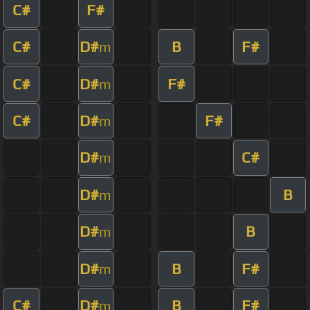
C#
F#
C#
D#
B
F#
m
C#
D#
F#
m
C#
D#
F#
m
D#
C#
m
D#
B
m
D#
B
m
D#
B
F#
m
C#
D#
B
F#
m