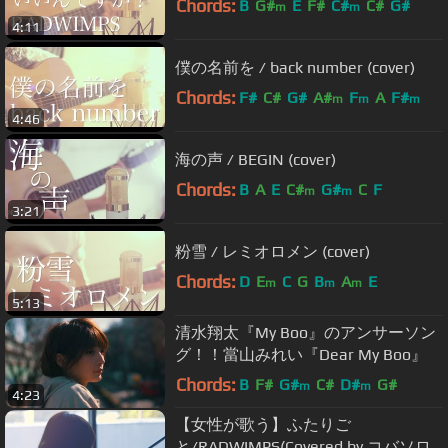
Chords:
B
G#
E
F#
C#
C#
G#
m
m
4:11
僕の名前を / back number (cover)
Chords:
F#
C#
G#
A#
F
A
F#
m
m
m
4:46
海の声 / BEGIN (cover)
Chords:
B
A
E
C#
G#
C
F
m
m
3:21
粉雪 / レミオロメン (cover)
Chords:
D
E
C
G
B
A
E
m
m
m
5:13
清水翔太『My Boo』のアンサーソン
グ！！當山みれい『Dear My Boo』
Chords:
B
F#
G#
C#
D#
G#
m
m
4:23
【女性が歌う】ふたりご
と/RADWIMPS(Covered by コバソロ