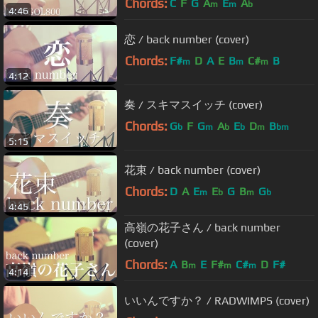
Chords:
C
F
G
A
E
A
m
m
b
4:46
恋 / back number (cover)
Chords:
F#
D
A
E
B
C#
B
m
m
m
4:12
奏 / スキマスイッチ (cover)
Chords:
G
F
G
A
E
D
B
b
m
b
b
m
bm
5:15
花束 / back number (cover)
Chords:
D
A
E
E
G
B
G
m
b
m
b
4:45
高嶺の花子さん / back number
(cover)
Chords:
A
B
E
F#
C#
D
F#
m
m
m
4:14
いいんですか？ / RADWIMPS (cover)