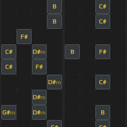
B
C#
B
C#
F#
C#
D#
B
F#
m
C#
F#
D#
C#
m
D#
m
G#
D#
B
m
m