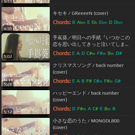
5:11
キセキ / GReeeeN (cover)
Chords:
B
A
E
G
E
D
D
bm
b
bm
bm
4:35
手嶌葵／明日への手紙『いつかこの
恋を思い出してきっと泣いてしま
う』主題歌（Full Cover by コバソロ &
Chords:
E
A
D
C#
F#
B
D#
m
m
m
5:02
安果音）
クリスマスソング / back number
(cover)
Chords:
E
A
B
F#
C#
F#
G#
m
m
5:26
ハッピーエンド / back number
(cover)
Chords:
D
F#
A
C#
E
B
B
m
m
5:12
小さな恋のうた / MONGOL800
(cover)