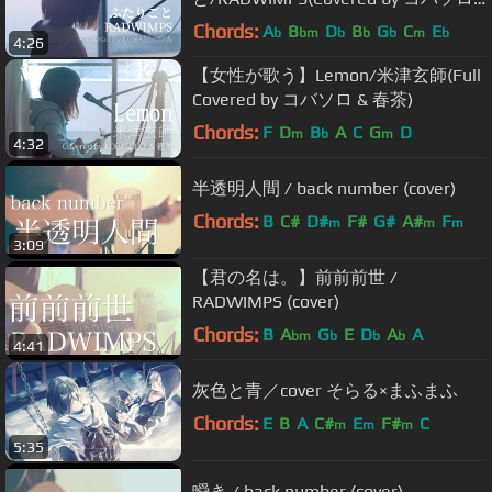
& 春茶)
Chords:
A
B
D
B
G
C
E
b
bm
b
b
b
m
b
4:26
【女性が歌う】Lemon/米津玄師(Full
Covered by コバソロ & 春茶)
Chords:
F
D
B
A
C
G
D
m
b
m
4:32
半透明人間 / back number (cover)
Chords:
B
C#
D#
F#
G#
A#
F
m
m
m
3:09
【君の名は。】前前前世 /
RADWIMPS (cover)
Chords:
B
A
G
E
D
A
A
bm
b
b
b
4:41
灰色と青／cover そらる×まふまふ
Chords:
E
B
A
C#
E
F#
C
m
m
m
5:35
瞬き / back number (cover)