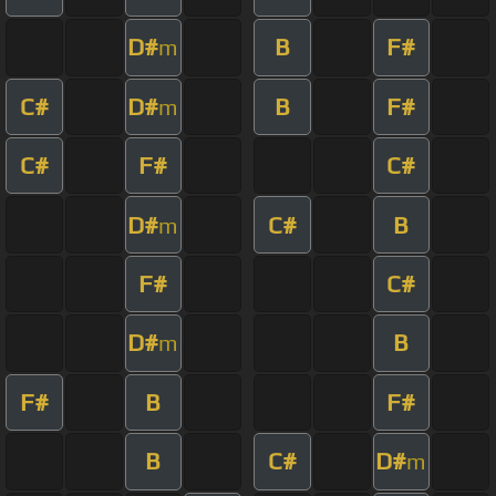
D#
B
F#
m
C#
D#
B
F#
m
C#
F#
C#
D#
C#
B
m
F#
C#
D#
B
m
F#
B
F#
B
C#
D#
m