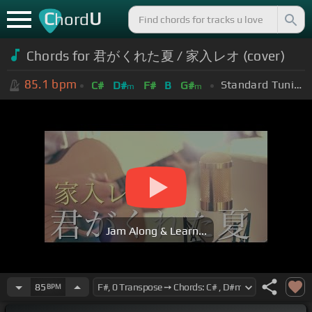
C
U
hord
Chords for 君がくれた夏 / 家入レオ (cover)
85.1
bpm
Standard Tuning (EADGBE)
C#
D#
F#
B
G#
m
m
Jam Along & Learn...
85
BPM