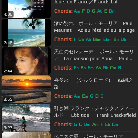
Jours en France／Francis Lai
Chords:
A
F
D
G
A
E
D
m
b
m
4:06
渚の別れ ポール・モーリア Paul
Mauriat Adieu l'été, adieu la plage
Chords:
F
G
A
B
E
B
D
b
b
bm
bm
b
b
2:48
天使のセレナーデ ポール・モーリ
ア La chanson pour Anna Paul
Mauriat
Chords:
E
B
F
A
G
C
B
b
b
m
b
b
m
2:44
喜多郎 （シルクロード） 絲綢之
路
Chords:
A
E
G
D
C
m
m
3:55
引き潮 フランク・チャックスフィー
ルド Ebb tide Frank Chacksfield
Chords:
G
C
D
A
F
E
C
m
m
b
m
3:27
ベニスの愛 ポール・モーリア