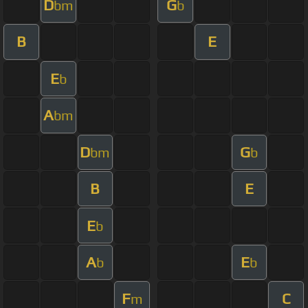
D
G
bm
b
B
E
E
b
A
bm
D
G
bm
b
B
E
E
b
A
E
b
b
F
C
m