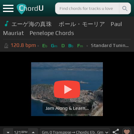
C
U
hord
エーゲ海の真珠 ポール・モーリア Paul
Mauriat Penelope Chords
120.8
bpm
Standard Tuning (EADGBE)
E
G
D
B
F
b
m
b
m
Jam Along & Learn...
121
BPM