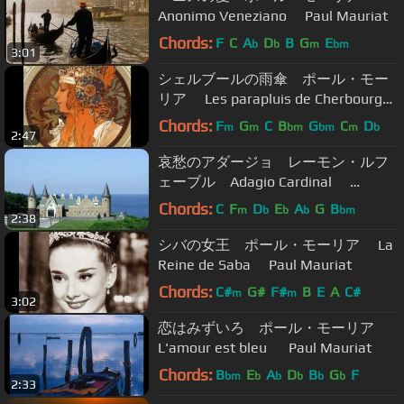
Anonimo Veneziano Paul Mauriat
Chords:
F
C
A
D
B
G
E
b
b
m
bm
3:01
シェルブールの雨傘 ポール・モー
リア Les parapluis de Cherbourg
Paul Mauriat
Chords:
F
G
C
B
G
C
D
m
m
bm
bm
m
b
2:47
哀愁のアダージョ レーモン・ルフ
ェーブル Adagio Cardinal
Raymond Lefevre
Chords:
C
F
D
E
A
G
B
m
b
b
b
bm
2:38
シバの女王 ポール・モーリア La
Reine de Saba Paul Mauriat
Chords:
C#
G#
F#
B
E
A
C#
m
m
3:02
恋はみずいろ ポール・モーリア
L'amour est bleu Paul Mauriat
Chords:
B
E
A
D
B
G
F
bm
b
b
b
b
b
2:33