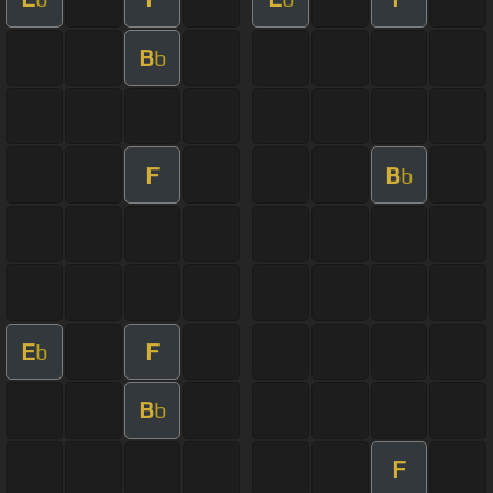
B
b
F
B
b
E
F
b
B
b
F