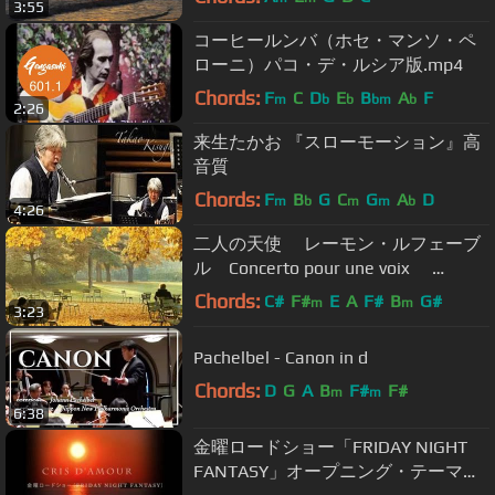
3:55
コーヒールンバ（ホセ・マンソ・ペ
ローニ）パコ・デ・ルシア版.mp4
Chords:
F
C
D
E
B
A
F
m
b
b
bm
b
2:26
来生たかお 『スローモーション』高
音質
Chords:
F
B
G
C
G
A
D
m
b
m
m
b
4:26
二人の天使 レーモン・ルフェーブ
ル Concerto pour une voix
Raymond Lefevre
Chords:
C#
F#
E
A
F#
B
G#
m
m
3:23
Pachelbel - Canon in d
Chords:
D
G
A
B
F#
F#
m
m
6:38
金曜ロードショー「FRIDAY NIGHT
FANTASY」オープニング・テーマ曲