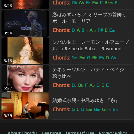
（楽譜）
Chords:
D
A
E
F
C
B
F
b
b
b
m
bm
3:53
恋はみずいろ ／ オリーブの首飾り
ポール・モーリア
Chords:
D
A
B
A
F#
E
E
m
m
m
3:54
シバの女王 レーモン・ルフェーブ
ル La Reine de Saba Raymond
Lefevre
Chords:
C
F
G
B
E
D
A
m
m
b
b
b
3:13
テネシーワルツ パティ・ペイジ
聴き比べ
Chords:
E
B
F
A
G
C
E
b
b
b
5:27
結婚式余興 - 中島みゆき 『糸』
Chords:
G
C
D
E
B
G
B
m
m
bm
b
5:39
About ChordU
Features
Terms Of Use
Privacy Policy