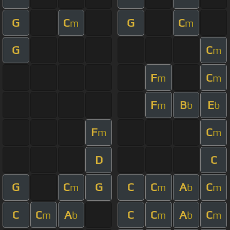
G
C
G
C
m
m
G
C
m
F
C
m
m
F
B
E
m
b
b
F
C
m
m
D
C
G
C
G
C
C
A
C
m
m
b
m
C
C
A
C
C
A
C
m
b
m
b
m