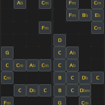
A
C
F
C
b
m
m
m
F
B
E
m
b
b
F
C
m
m
D
G
C
A
b
C
C
A
C
C
A
m
b
m
b
C
B
C
D
C
m
b
C
D
C
B
C
D
b
bm
F
G
C
m
m