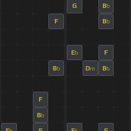
G
B
b
F
B
b
E
F
b
B
D
B
b
m
b
F
B
b
E
F
E
F
b
b