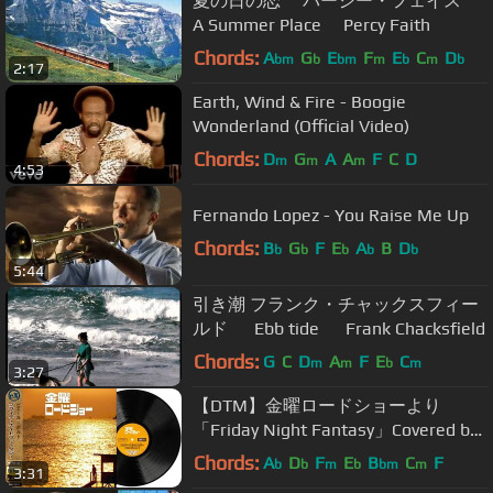
夏の日の恋 パーシー・フェイス
A Summer Place Percy Faith
Chords:
A
G
E
F
E
C
D
bm
b
bm
m
b
m
b
2:17
Earth, Wind & Fire - Boogie
Wonderland (Official Video)
Chords:
D
G
A
A
F
C
D
m
m
m
4:53
Fernando Lopez - You Raise Me Up
Chords:
B
G
F
E
A
B
D
b
b
b
b
b
5:44
引き潮 フランク・チャックスフィー
ルド Ebb tide Frank Chacksfield
Chords:
G
C
D
A
F
E
C
m
m
b
m
3:27
【DTM】金曜ロードショーより
「Friday Night Fantasy」Covered by
eX
Chords:
A
D
F
E
B
C
F
b
b
m
b
bm
m
3:31