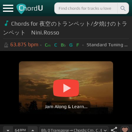
C
U
hord
Chords for 夜空のトランペット/夕焼けのトラ
ンペット Nini.Rosso
63.875
bpm
Standard Tuning (EADGBE)
C
C
B
G
F
m
b
Jam Along & Learn...
64
BPM