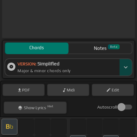
Chords
Beta
Notes
Simplified
VERSION:
Major & minor chords only
PDF
Midi
Edit
Hint
Autoscroll
Show
Lyrics
B
b