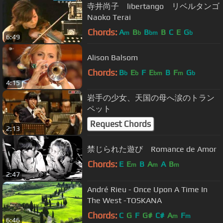
寺井尚子 libertango リベルタンゴ
Naoko Terai
Chords:
A
B
B
B
C
E
G
m
b
bm
b
6:49
Alison Balsom
Chords:
B
E
F
E
B
F
G
b
b
bm
m
b
4:15
岩手の少女、天国の母へ涙のトラン
ペット
Request Chords
2:13
禁じられた遊び Romance de Amor
Chords:
E
E
B
A
A
B
m
m
m
2:47
André Rieu - Once Upon A Time In
The West -TOSKANA
Chords:
C
G
F
G#
C#
A
F
m
m
6:46