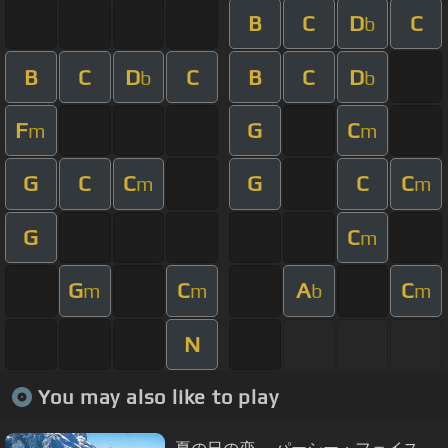
B
C
D
C
b
B
C
D
C
B
C
D
b
b
F
G
C
m
m
G
C
C
G
C
C
m
m
G
C
m
G
C
A
C
m
m
b
m
N
You may also like to play