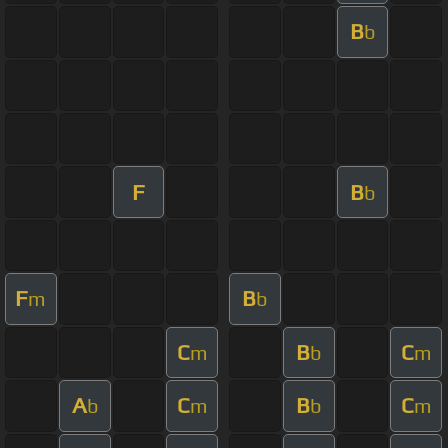
B
b
F
B
b
F
B
m
b
C
B
C
m
b
m
A
C
B
C
b
m
b
m