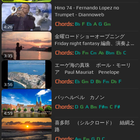
Hino 74 - Fernando Lopez no
Trumpet - Diannoweb
Chords:
B
F
E
A
G
G
b
b
m
4:26
金曜ロードショーオープニング
Friday night fantasy 編曲、演奏よう
すけ♪
Chords:
D
F
C
A
B
E
C
b
m
m
b
bm
b
3:35
エーゲ海の真珠 ポール・モーリ
ア Paul Mauriat Penelope
Chords:
E
G
D
B
F
D
F
b
m
b
m
b
3:56
パッヘルベル カノン
Chords:
D
G
A
B
F#
C
F#
m
m
4:59
喜多郎 （シルクロード） 絲綢之
路
Chords:
A
E
G
D
C
m
m