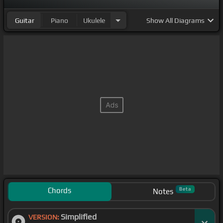
生き
[Ab]
て生きて
[Db]
いた
[Bbm]
よな
[Gb]
最後の
Guitar
Piano
Ukulele
Show
All Diagrams
[Ab]
さよなら
[Bbm]
は他
[Db]
の誰でも
[Gb]
なく自分
[Ab]
に言
[Db]
ったんだろう
[Ab]
[Bbm]
彼女が最後に流
した
[Fm]
涙 生きた証の赤い血は何も知ら
[Gb]
ない大
人たちに2
[Db]
秒で拭き取られてしま
[Ab]
う
[Bbm]
立
ち入り禁止の黄色い
[Fm]
テープ ドラマでしか見たこ
とない
[Db]
そんな言葉が飛び交う中で今彼女は一体何
を思っているんだろう
[Gb]
遠くで
[Ab]
遠くで
[Db]
泣
きたくなったんだ 泣きたくなった
[Eb]
んだ長いはずの
一日
[Ab]
がもう遅れる
[Gb]
生きて生き
[Ab]
て生きて
[Bbm]
生きて生きて
[Gb]
生きて生き
[Ab]
て生きて
[Bbm]
いた よな
[Gb]
新
[Ab]
しい何か
[Bbm]
が始ま
Chords
Beta
Notes
[Db]
る時
[Gb]
冷た
[Ab]
くなっちゃ
[Db]
うのかな
[Ab]
Simplified
ああ
[Gb]
VERSION:
今ある命を精一
[Db]
杯生きなさいなんて綺