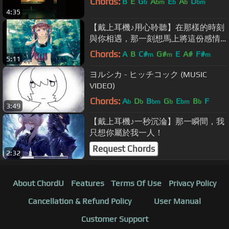
Chords:
B
E
G
A
E
A
D
b
bm
b
b
bm
4:35
【戴上耳機♪用心聆聽】在那樣的時刻
與你相遇，那一刻想馬上將這份感情
傳達給你！
Chords:
A
B
C#
G#
E
A#
F#
m
m
m
5:11
ヨルシカ - ヒッチコック (MUSIC
VIDEO)
Chords:
A
D
B
G
E
B
F
b
b
bm
b
bm
b
3:49
【戴上耳機♪一秒沉淪】那一瞬間，我
只想你屬於我一人！
Request Chords
2:32
About ChordU
Features
Terms Of Use
Privacy Policy
Cancellation & Refund Policy
User Manual
Customer Support