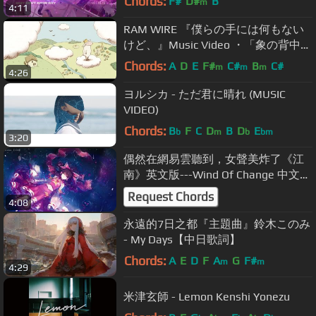
Chords:
F#
D#
B
m
4:11
RAM WIRE 『僕らの手には何もない
けど、』Music Video ・「象の背中」
の城井文が描くショートアニメ
Chords:
A
D
E
F#
C#
B
C#
m
m
m
4:26
ヨルシカ - ただ君に晴れ (MUSIC
VIDEO)
Chords:
B
F
C
D
B
D
E
b
m
b
bm
3:20
偶然在網易雲聽到，女聲美炸了《江
南》英文版---Wind Of Change 中文字
幕
Request Chords
4:08
永遠的7日之都『主題曲』鈴木このみ
- My Days【中日歌詞】
Chords:
A
E
D
F
A
G
F#
m
m
4:29
米津玄師 - Lemon Kenshi Yonezu