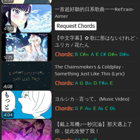
一首超好聽的日系歌曲一一Ref:rain-
Aimer
Request Chords
4:50
【中文字幕】✿ 歌に形はないけれど -
ユリカ / 花たん
Chords:
B
C#
A
E
C#
G#
D#
m
m
m
5:35
The Chainsmokers & Coldplay -
Something Just Like This (Lyric)
Chords:
A
G
B
D
F#
E
m
m
4:08
ヨルシカ - 言って。(Music Video)
Chords:
G
F
A
E
A
C
D
m
b
b
4:04
【戴上耳機♪一秒沉淪】那天遇上了
你，從此改變了我！