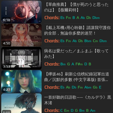
【單曲推薦】【僕が死のうと思った
のは】【薇爾莉特】
Chords:
E
F
B
A
A
D
D
b
m
b
b
bm
6:18
【戴上耳機♪用心聆聽】請讓我守護你
的全部，無論你多麼的迷茫！
Chords:
E
F
A
D
B
C
D
b
m
b
b
bm
m
bm
4:50
病名は愛だった／まふまふ【歌って
みた】
Chords:
B
G
A
F#
D
B
m
m
3:53
【欅坂46】刷新公信榜紀錄冠軍出道
曲／沉默的多數 (中文字幕版) 首張專
輯『抹黑純真』7.28.正式發行！
Chords:
E
A
D
F
A
G
E
b
b
b
m
bm
b
4:27
一首好聽的日語歌——《カルデラ》黒
木渚
Chords:
C
E
D
G
B
B
A
m
m
m
5:55