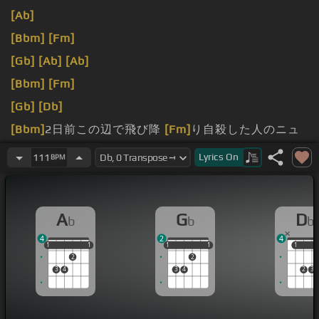
[Ab]
[Bbm]
[Fm]
[Gb]
[Ab]
[Ab]
[Bbm]
[Fm]
[Gb]
[Db]
[Bbm]
2日前この辺で飛び降
[Fm]
り自殺した人のニュ
ースが流れてきた
Lyrics
On
111
BPM
[Bbm]
危ないですから離れて
[Fm]
ください そのセリフ
が集合の合図なの
[Gb]
にな馬鹿騒ぎした奴らがアホみ
A
G
D
b
b
b
たいに撮り
[Db]
まくった冷たいアスファルトに流れる
4
2
4
あの地
[Gb]
の何とも言えない綾香が綺麗で
[Ab]
綺麗で
1
1
1
1
1
1
1
1
1
1
1
1
2
2
[Gb]
泣いてしまった
[Db]
んだ 泣いてしまったんだ
3
4
3
4
2
3
[Gb]
何も知らないブラウン
[Ab]
缶の都合側で
[Gb]
生き
て生き
[Ab]
て生きて
[Bbm]
生きて生きて生
[Gb]
きて