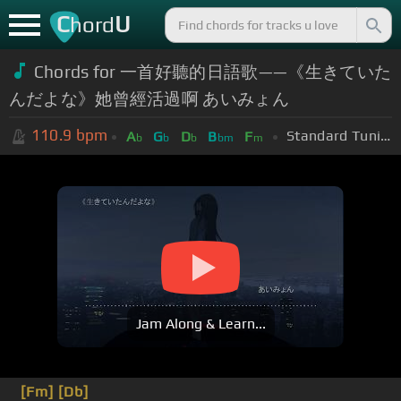
C
U
hord
Chords for 一首好聽的日語歌——《生きていた
んだよな》她曾經活過啊 あいみょん
110.9
bpm
Standard Tuning (EADGBE)
A
G
D
B
F
b
b
b
bm
m
Jam Along & Learn...
[Fm]
[Db]