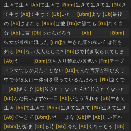
生きて生き
[Ab]
て生きて
[Bbm]
生きて生きて生
[Gb]
き
て生き
[Ab]
て生きて
[Db]
いた _
[Bbm]
よな
[Gb]
最後
の
[Ab]
さよなら
[Bbm]
は他
[Db]
の誰でも
[Gb]
なく自
分
[Ab]
に言
[Db]
ったんだろう _ _
[Ab]
_ _ _ _
[Bbm]
彼女が最後に流した
[Fm]
涙 生きた証の赤い血は何も
知ら
[Gb]
ない大人たちに2
[Db]
秒で拭き取られてしま
[Ab]
う _ _ _
[Bbm]
立ち入り禁止の黄色い
[Fm]
テープ
ドラマでしか見たことない
[Db]
そんな言葉が飛び交う
中で今彼女は一体何を思っているんだろう
[Gb]
遠くで
_
[Ab]
遠くで
[Db]
泣きたくなったんだ 泣きたくなった
[Eb]
んだ長いはずの一日
[Ab]
がもう遅れる
[Gb]
生きて
生き
[Ab]
て生きて
[Bbm]
生きて生きて
[Gb]
生きて生き
[Ab]
て生きて
[Bbm]
いた _ よな
[Gb]
新
[Ab]
しい何か
[Bbm]
が始ま
[Db]
る時
[Gb]
冷た
[Ab]
くなっちゃ
[Db]