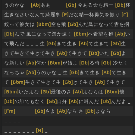
うのかな _
[Ab]
ああ _ _ _
[Gb]
今ある命を精一
[Db]
杯
生きなさいなんて綺麗事
[F]
だな精一杯勇気を振り
[C]
絞って彼女は
[Bbm]
空を飛
[Gb]
んだ鳥になって雲を掴
[Db]
んで 風になって遥か遠く
[Ebm]
へ希望を抱
[Ab]
い
て飛んだ _ _ _ 生
[Gb]
きて生き
[Ab]
て生きて
[Gb]
生
きて生きて生きて生き
[Ab]
て生きて
[Db]
いた
[Gb]
よ
な新しい
[Ab]
何か
[Bbm]
が始ま
[Db]
る時
[Gb]
冷たく
なっちゃ
[Ab]
うのかな _ 生
[Gb]
きて生き
[Ab]
て生き
て
[Bbm]
生きて生きて生
[Gb]
きて生き
[Ab]
て生きて
[Bbm]
いたよな
[Gb]
最後のさ
[Ab]
よならは
[Bbm]
他
[Db]
の誰でもなく
[Gb]
自分
[Ab]
に叫んだ
[Db]
んだよ _
[Fm]
_ _ _ _
[Gb]
さよ
[Ab]
なら さ
[Db]
よなら _ _ _ _
_ _ _ _
_ _ _ _ _ _ _
[N]
_