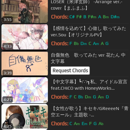
LOSER（米津玄師） -Arrange ver.-
cover【まふまふ】
Chords:
C#
F#
B
F#
A
B
D#
m
m
m
3:55
【感情を込めて】心做し 歌ってみた
ver.Sou【オリジナルPV】
Chords:
F
B
D
C
A
A
G
b
m
m
4:33
自傷無色 歌ってみた ver 花たん 中
文字幕
Request Chords
3:39
【中文字幕】┗|∵|┓私、アイドル宣言
feat.CHiCO with HoneyWorks
【HoneyWorks】
Chords:
F
C
B
D
G
A
D
b
m
m
4:27
【女性が歌う】キセキ/GReeeeN『青
空エール』主題歌 -
whiteeeen(Covered by コバソロ &
Chords:
C
A
E
F
G
A
m
m
b
4:25
Lefty Hand Cream)歌詞付き