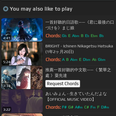
You may also like to play
一首好聽的日語歌——《君に最後の口
づけを》まじ娘
Chords:
G
E
A
B
E
E
B
b
bm
b
bm
b
4:41
BRIGHT - Ichinen Nikagetsu Hatsuka
(1年2ヶ月20日)
Chords:
A
B
A
E
D
A
G
bm
bm
b
bm
5:24
推薦一首好聽的中文歌——《 繁華之
處 》粟先達
Request Chords
3:33
あいみょん - 生きていたんだよな
【OFFICIAL MUSIC VIDEO】
Chords:
F#
G#
A#
C#
F
F
D#
m
m
m
3:22