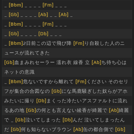
_
[Bbm]
_ _ _ _
[Fm]
_ _ _
_
[Gb]
_ _ _ _
[Ab]
_ _
[Ab]
_
_
[Bbm]
_ _ _ _
[Fm]
_ _ _
_
[Gb]
_ _ _ _
[Db]
_ _ _
_
[Bbm]
2日前この辺で飛び降
[Fm]
り自殺した人のニ
ュースが流れてきた
[Gb]
血まみれセーラー 濡れ衣 線香 立
[Ab]
ち待ち心は
ネットの意識
_
[Bbm]
危ないですから離れて
[Fm]
ください そのセリ
フが集合の合図なの
[Gb]
にな馬鹿騒ぎした奴らがアホ
みたいに撮り
[Db]
まくった冷たいアスファルトに流れ
るあの地
[Gb]
の何とも言えない綾香が綺麗で
[Ab]
綺麗
で _
[Gb]
泣いてしまった
[Db]
んだ 泣いてしまったん
だ
[Gb]
何も知らないブラウン
[Ab]
缶の都合側で
[Gb]