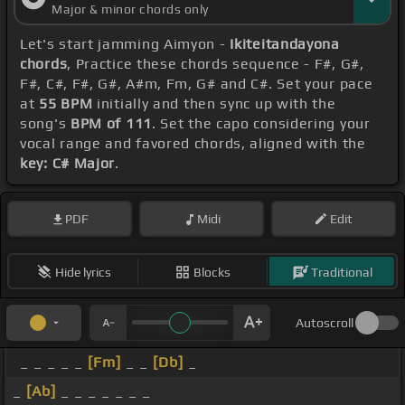
Major & minor chords only
麗事
[F]
だな精一杯勇気を振り
[C]
絞って彼女は
[Bbm]
Let's start jamming Aimyon -
Ikiteitandayona
空を飛
[Gb]
んだ鳥になって雲を掴
[Db]
んで 風になっ
chords
, Practice these chords sequence - F#, G#,
て遥か遠く
[Ebm]
へ希望を抱
[Ab]
いて飛んだ 生
[Gb]
F#, C#, F#, G#, A#m, Fm, G# and C#. Set your pace
at
55 BPM
initially and then sync up with the
きて生き
[Ab]
て生きて
[Gb]
生きて生きて生きて生き
song's
BPM of 111
. Set the capo considering your
[Ab]
て生きて
[Db]
いた
[Gb]
よな新しい
[Ab]
何か
vocal range and favored chords, aligned with the
key: C# Major
.
[Bbm]
が始ま
[Db]
る時
[Gb]
冷たくなっちゃ
[Ab]
うの
かな 生
[Gb]
きて生き
[Ab]
て生きて
[Bbm]
生きて生き
PDF
Midi
Edit
て生
[Gb]
きて生き
[Ab]
て生きて
[Bbm]
いたよな
[Gb]
最後のさ
[Ab]
よならは
[Bbm]
他
[Db]
の誰でもなく
Hide lyrics
Blocks
Traditional
[Gb]
自分
[Ab]
に叫んだ
[Db]
んだよ
[Fm]
[Gb]
さよ
[Ab]
なら さ
[Db]
よなら
[N]
Autoscroll
_ _ _ _ _
[Fm]
_ _
[Db]
_
_
[Ab]
_ _ _ _ _ _ _