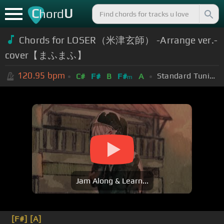
C
U
hord
Chords for LOSER（米津玄師） -Arrange ver.-
cover【まふまふ】
120.95
bpm
Standard Tuning (EADGBE)
C#
F#
B
F#
A
m
Jam Along & Learn...
[F#]
[A]