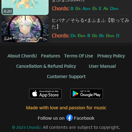
Chords:
B
G
A
E
E
A
D
b
bm
b
b
bm
4:20
ヒバナ／そらる×まふまふ【歌ってみ
た】
Chords:
D
E
B
G
B
G
D
b
bm
b
b
bm
3:24
About ChordU
Features
Terms Of Use
Privacy Policy
Cancellation & Refund Policy
User Manual
Customer Support
Made with love and passion for music
Follow us on
Facebook
All contents are subject to copyright,
©
2023
ChordU.