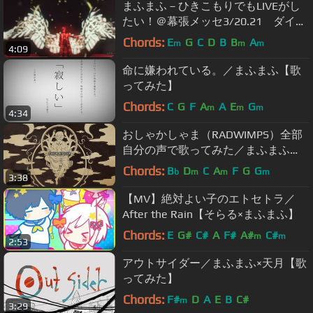
まふまふ－ひきこもりでもLIVEがし
たい！＠幕張メッセ3/20.21 ダイジ
ェスト映像
Chords:
E
G
C
D
B
B
A
m
m
m
4:09
命に嫌われている。／まふまふ【歌
ってみた】
Chords:
C
G
F
A
A
E
G
m
m
m
4:34
おしゃかしゃま（RADWIMPS）全部
自分の声で歌ってみた／まふまふ
（cover）
Chords:
B
D
C
A
F
G
G
b
m
m
m
3:38
【MV】絶対よい子のエトセトラ／
After the Rain【そらる×まふまふ】
Chords:
E
G#
C#
A
F#
A#
C#
m
m
2:53
アウトサイダー／まふまふ×天月【歌
ってみた】
Chords:
F#
D
A
E
B
C#
m
3:29