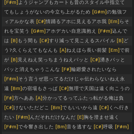
[F#m]
ようジャンプもカートも昔のスタイル中指立て
てもしょうがないの今立ち上がるため
[G#m]
の勉強フ
ィアルかな表
[C#]
情踊るアホに見えるアホ我
[Em]
らそ
れを宝笑う
[G#m]
アホデカい自意識抱え
[F#m]
込んで
は
[B]
もう間も
[C#]
すり減って見こえるスパイル
[B]
ど
う?久くらえてもなんも
[A]
ねえほら長い前髪
[Em]
で前
が
[B]
見えねえ笑っちまうねえパッと
[C#]
湧きパッと
パッと消えちゃうこんな
[F#]
輪廻愛されたいなら
[F#m]
そう言うぜ思ってるだけじゃ伝わらないねえ永
遠
[Bm]
の宿場もさっぱ
[C#]
無理で天国は遠く向こうの
[F#]
方へああ
[A]
分かってるってふたっ転がる俺は負
[C#]
けないただどこ
[Bm]
でもいいから遠
[C#]
くへ行き
たい
[F#m]
んだそれだけなんだ
[E]
胸を澄ませ遠く
[F#m]
で今響き出した
[Bm]
音を逃すな
[C#]
呼吸
[F#m]