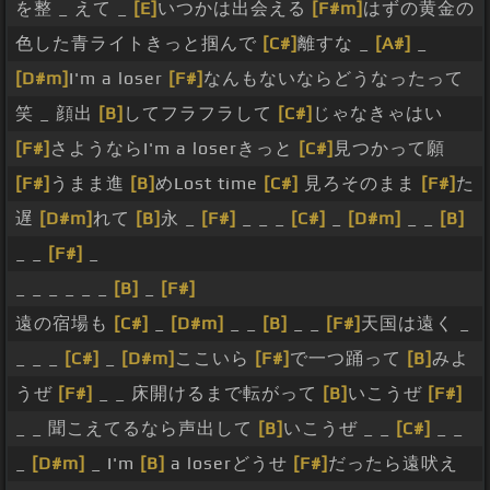
を整 _ えて _
[E]
いつかは出会える
[F#m]
はずの黄金の
色した青ライトきっと掴んで
[C#]
離すな _
[A#]
_
[D#m]
I'm a loser
[F#]
なんもないならどうなったって
笑 _ 顔出
[B]
してフラフラして
[C#]
じゃなきゃはい
[F#]
さようならI'm a loserきっと
[C#]
見つかって願
[F#]
うまま進
[B]
めLost time
[C#]
見ろそのまま
[F#]
た
遅
[D#m]
れて
[B]
永 _
[F#]
_ _ _
[C#]
_
[D#m]
_ _
[B]
_ _
[F#]
_
_ _ _ _ _ _
[B]
_
[F#]
遠の宿場も
[C#]
_
[D#m]
_ _
[B]
_ _
[F#]
天国は遠く _
_ _ _
[C#]
_
[D#m]
ここいら
[F#]
で一つ踊って
[B]
みよ
うぜ
[F#]
_ _ 床開けるまで転がって
[B]
いこうぜ
[F#]
_ _ 聞こえてるなら声出して
[B]
いこうぜ _ _
[C#]
_ _
_
[D#m]
_ I'm
[B]
a loserどうせ
[F#]
だったら遠吠え