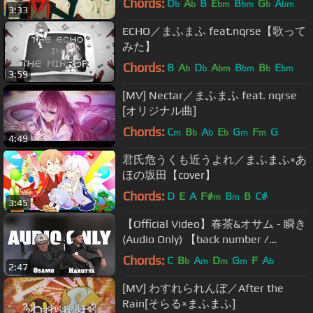
Chords:
D
A
B
E
B
G
A
b
b
bm
bm
b
bm
3:33
ECHO／まふまふ feat.nqrse【歌って
みた】
Chords:
B
A
D
A
B
B
E
b
b
bm
bm
b
bm
3:59
[MV] Nectar／まふまふ feat. nqrse
[オリジナル曲]
Chords:
C
B
A
E
G
F
G
m
b
b
b
m
m
4:49
君氏危うくも近うよれ／まふまふ×あ
ほの坂田【cover】
Chords:
D
E
A
F#
B
B
C#
m
m
3:45
【Official Video】春茶&オサム - 瞬き
(Audio Only) 【back number /
Mabataki】再生用
Chords:
C
B
A
D
G
F
A
b
m
m
m
b
2:47
[MV] わすれられんぼ／After the
Rain[そらる×まふまふ]