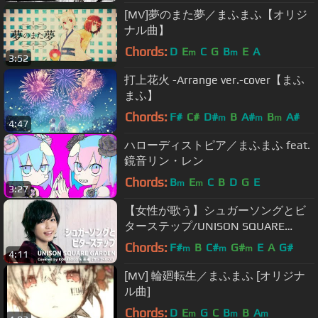
[MV]夢のまた夢／まふまふ【オリジ
ナル曲】
Chords:
D
E
C
G
B
E
A
m
m
3:52
打上花火 -Arrange ver.-cover【まふ
まふ】
Chords:
F#
C#
D#
B
A#
B
A#
m
m
m
4:47
ハローディストピア／まふまふ feat.
鏡音リン・レン
Chords:
B
E
C
B
D
G
E
m
m
3:27
【女性が歌う】シュガーソングとビ
ターステップ/UNISON SQUARE
GARDEN(Covered by コバソロ & 未来
Chords:
F#
B
C#
G#
E
A
G#
m
m
m
4:11
(ザ・フーパーズ))
[MV] 輪廻転生／まふまふ [オリジナ
ル曲]
Chords:
D
E
G
C
B
B
A
m
m
m