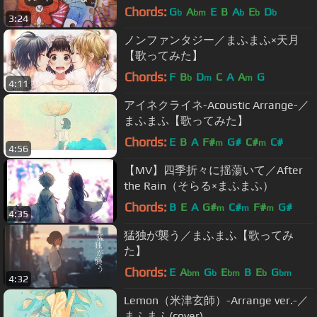
Chords:
G
A
E
B
A
E
D
b
bm
b
b
b
3:24
ノンファンタジー／まふまふ×天月
【歌ってみた】
Chords:
F
B
D
C
A
A
G
b
m
m
4:11
アイネクライネ-Acoustic Arrange-／
まふまふ【歌ってみた】
Chords:
E
B
A
F#
G#
C#
C#
m
m
4:56
【MV】四季折々に揺蕩いて／After
the Rain（そらる×まふまふ）
Chords:
B
E
A
G#
C#
F#
G#
m
m
m
4:35
猛独が襲う／まふまふ【歌ってみ
た】
Chords:
E
A
G
E
B
E
G
bm
b
bm
b
bm
4:32
Lemon（米津玄師）-Arrange ver.-／
まふまふ(cover)