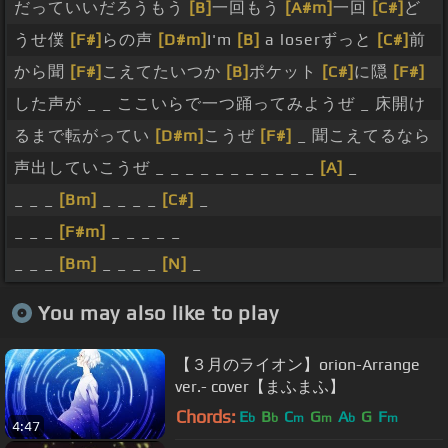
だっていいだろうもう
[B]
一回もう
[A#m]
一回
[C#]
ど
うせ僕
[F#]
らの声
[D#m]
I'm
[B]
a loserずっと
[C#]
前
から聞
[F#]
こえてたいつか
[B]
ポケット
[C#]
に隠
[F#]
した声が _ _ ここいらで一つ踊ってみようぜ _ 床開け
るまで転がってい
[D#m]
こうぜ
[F#]
_ 聞こえてるなら
声出していこうぜ _ _ _ _ _ _ _ _ _ _ _
[A]
_
_ _ _
[Bm]
_ _ _ _
[C#]
_
_ _ _
[F#m]
_ _ _ _ _
_ _ _
[Bm]
_ _ _ _
[N]
_
You may also like to play
【３月のライオン】orion-Arrange
ver.- cover【まふまふ】
Chords:
E
B
C
G
A
G
F
b
b
m
m
b
m
4:47