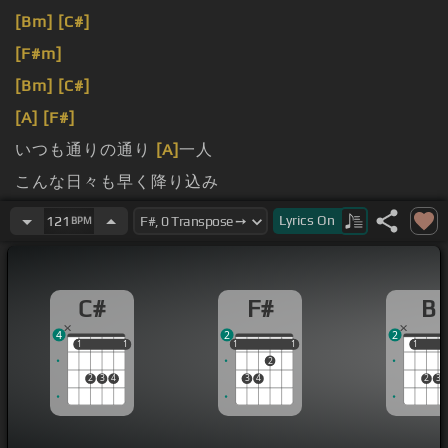
[Bm]
[C#]
[F#m]
[Bm]
[C#]
[A]
[F#]
いつも通りの通り
[A]
一人
こんな日々も早く降り込み
見ておやす
[E]
み
[F#m]
いっせ
[B]
ん僕らはこんな
[A]
Lyrics
On
121
BPM
風にぼんくらな夜に飽き飽き
[C#m]
また踊り踊り出
[F]
す明日に出会うためにさよ
[F#m]
なら
[E]
歩き回っ
C#
F#
B
てやって
[F#m]
着いたここはどうだい楽園か今となっ
4
2
2
てじゃもうわからない
[E]
幸せ
[F#m]
のフレーズがで
1
1
1
1
1
1
1
1
1
1
1
2
きた青い顔
[Bm]
をすったスタイルがお腹
[F#m]
空かし
2
3
4
3
4
2
3
て
[C#]
は待ってる
[A#]
[D#m]
I'm
[B]
a loserどうせ
[F#]
だったら遠吠えだっていいだろうもう
[B]
一回もう