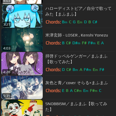
4:03
ハローディストピア／自分で歌って
みた【まふまふ】
Chords:
B
C
G
E
D
B
C#
m
m
3:27
米津玄師 - LOSER , Kenshi Yonezu
Chords:
B
C#
D#
F#
F#
E
A
m
m
4:03
拝啓ドッペルゲンガー／まふまふ
【歌ってみた】
Chords:
D
C#
B
A
F#
E
F#
m
m
m
4:28
灰色と青／cover そらる×まふまふ
Chords:
E
B
A
C#
E
F#
C
m
m
m
5:35
SNOBBISM／まふまふ【歌ってみ
た】