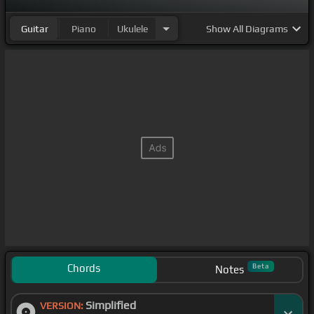
一回
[C#]
どうせ
[F#]
僕らの声I'm a loserずっと前から
Guitar
Piano
Ukulele
Show
All Diagrams
聞こえてたいつか
[B]
ポテト
[C#]
に隠
[F#]
した声が
[A]
[Bm]
[A]
[Bm]
[C#]
Chords
Beta
Notes
Simplified
VERSION: