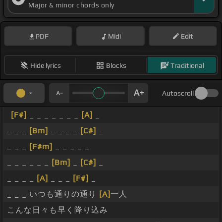
Major & minor chords only
PDF
Midi
Edit
Hide lyrics
Blocks
Traditional
Autoscroll
[F#]
_ _ _ _ _ _ _
[A]
_
_ _ _
[Bm]
_ _ _ _
[C#]
_
_ _ _
[F#m]
_ _ _ _ _
_ _ _ _ _ _
[Bm]
_
[C#]
_
_ _ _ _
[A]
_ _ _
[F#]
_
_ _ _ いつも通りの通り
[A]
一人
こんな日々も早く降り込み