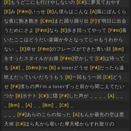
[E]
もうどこにも行けやしないの
[C#]
に夢見ておやす
[E]
み
[F#m]
いっせ
[B]
ん僕らはこんな
[A]
風にぼんくら
な夜に飽き飽き
[C#m]
また踊り踊り出
[F]
す明日に出会
うためにさよ
[F#m]
なら
[E]
歩き回ってやって
[F#m]
着
いたここはどうだい楽園か今となってじゃもうわから
ない _
[E]
幸せ
[F#m]
のフレーズができた青い顔
[Bm]
をすったスタイルがお腹
[F#m]
空かして
[C#]
は待って
る
[A#]
_
[D#m]
I'm
[B]
a loserどうせ
[F#]
だったら遠
吠えだっていいだろうもう
[B]
一回もう一回
[C#]
どう
せ
[F#]
僕らの声I'm a loserずっと前から聞こえてたい
つか
[B]
ポテト
[C#]
に隠
[F#]
した声が _ _ _ _
[A]
_ _
_
[Bm]
_
[A]
_ _
[Bm]
_
[C#]
_
_ _ _
[F#]
あらのこらの知った
[A]
もんか最先の空は悪
天候
[C#]
ほら丸から覗いた摩天楼からすれ散りの